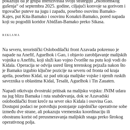
pokazuju da je grupa intenzivirala svoju strategiju „ekonomskog
gušenja“ od septembra 2025. godine, ciljajući konvoje sa gorivom i
trgovačke puteve na jugu i zapadu, posebno osovinu Bamako-
Kajes, put Kita-Bamako i osovinu Konakri-Bamako, pored napada
koji su pogodili koridor Abidžan-Bamako preko Sikasa.
REKLAMA
Na severu, teroristički Oslobodilački front Azavada pokrenuo je
napade na Anefif, Aguelhok i Gao, i objavio zarobljavanje malijskih
vojnika u Anefifu, koji služi kao vojno čvorište na putu koji vodi do
Kidala. Operacija se odvija usred šireg terenskog pejzaža nakon što
je Bamako izgubio ključne pozicije na severu od fronta od kraja
aprila, posebno Kidal, uz pad uticaja malijske vojske i njenih ruskih
saveznika u oblastima Kidal, Tesalit, Aguelhok i Tin Zauaten.
Napadi otkrivaju dvostruki pritisak na malijsku vojsku: JNIM udara
na jug blizu Bamaka i ruta snabdevanja, dok se Azavadski
oslobodilački front kreće na sever oko Kidala i osovina Gao.
Dostupni podaci ne potvrđuju postojanje zajedničke operativne sobe
između dve strane, ali pokazuju vremensku koordinaciju ili
obostranu korist od preusmeravanja malijskih snaga preko širokog
operativnog polja.