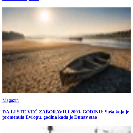
Magazin
DA LI STE VEĆ ZABORAVILI 2003. GODINU: Suša koja je
promenula Evropu, godina kada je Dunav stao