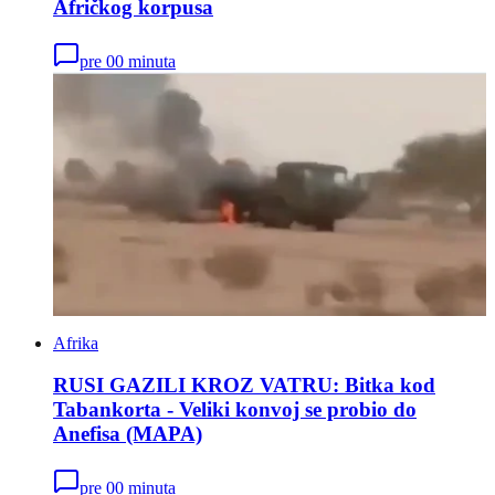
Afričkog korpusa
pre 00 minuta
Afrika
RUSI GAZILI KROZ VATRU: Bitka kod
Tabankorta - Veliki konvoj se probio do
Anefisa (MAPA)
pre 00 minuta