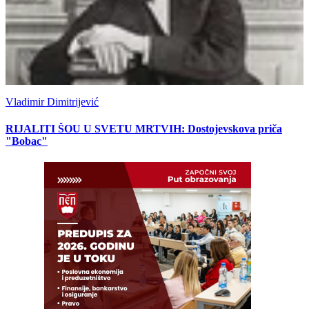
Vladimir Dimitrijević
RIJALITI ŠOU U SVETU MRTVIH: Dostojevskova priča
"Bobac"