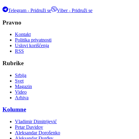
Telegram - Pridruži se
Viber - Pridruži se
Pravno
Kontakt
Politika privatnosti
Uslovi korišćenja
RSS
Rubrike
Srbija
Svet
Magazin
Video
Arhiva
Kolumne
Vladimir Dimitrijević
Petar Davidov
Aleksandar Dorošenko
Aleksandar Đurđev