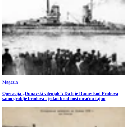
Magazin
Operacija „Dunavski vilenjak“: Da li je Dunav kod Prahova
samo groblje brodova - jedan brod nosi mračnu tajnu