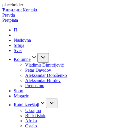
placeholder
Ћирилица
Kontakt
Pravda
Pretplata
П
Naslovna
Srbija
Svet
Kolumne
Vladimir Dimitrijević
Petar Davidov
Aleksandar Dorošenko
Aleksandar Đurđev
Prenosimo
Sport
Magazin
Ratni izveštaji
Ukrajina
Bliski istok
Afrika
Ostalo