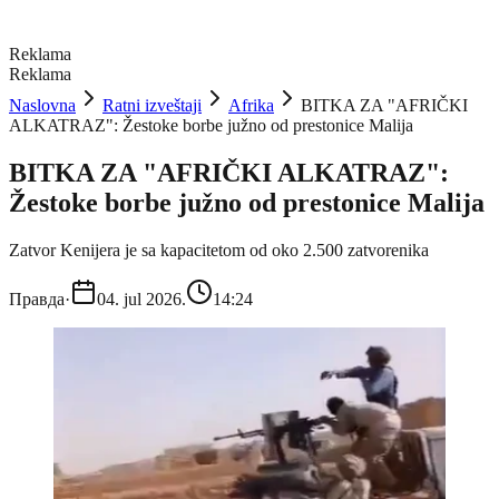
Reklama
Reklama
Naslovna
Ratni izveštaji
Afrika
BITKA ZA "AFRIČKI
ALKATRAZ": Žestoke borbe južno od prestonice Malija
BITKA ZA "AFRIČKI ALKATRAZ":
Žestoke borbe južno od prestonice Malija
Zatvor Kenijera je sa kapacitetom od oko 2.500 zatvorenika
Правда
·
04. jul 2026.
14:24