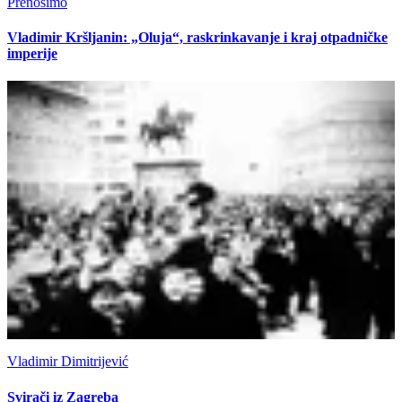
Prenosimo
Vladimir Kršljanin: „Oluja“, raskrinkavanje i kraj otpadničke
imperije
Vladimir Dimitrijević
Svirači iz Zagreba