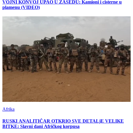
VOJNI KONVOJ UPAO U ZASEDU: Kamioni i cisterne u
plamenu (VIDEO)
Afrika
RUSKI ANALITIČAR OTKRIO SVE DETALjE VELIKE
BITKE: Slavni dani Afričkog korpusa