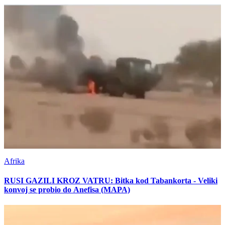
Afrika
RUSI GAZILI KROZ VATRU: Bitka kod Tabankorta - Veliki
konvoj se probio do Anefisa (MAPA)