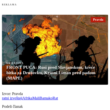
REKLAMA
Pravda
UKRAJINA
FRONT PUCA: Rusi pred Slavjanskom, kreće
bitka za Družovku, Krasni Liman pred padom
(MAPE)
Izvor: Pravda
ratni izveštaji
Afrika
Mali
Bamako
Rat
Podeli članak