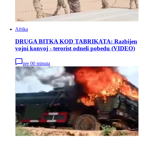
Afrika
DRUGA BITKA KOD TABRIKATA: Razbijen
vojni konvoj - terorist odneli pobedu (VIDEO)
pre 00 minuta