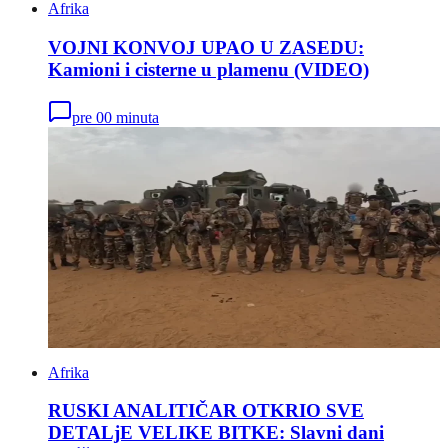
Afrika
VOJNI KONVOJ UPAO U ZASEDU:
Kamioni i cisterne u plamenu (VIDEO)
pre 00 minuta
Afrika
RUSKI ANALITIČAR OTKRIO SVE
DETALjE VELIKE BITKE: Slavni dani