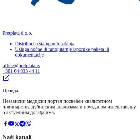
Pretplata d.o.o.
Distribucija štampanih izdanja
Usluga noćne ili ranojutarnje isporuke paketa ili
dokumentacije
office@pretplata.rs
+381 64 833 44 11
Правда
.
Независни медијски портал посвећен квалитетном
новинарству, дубинским анализама и поузданом извештавању
о актуелним догађајима.
Naši kanali