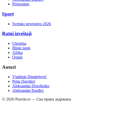
Prenosimo
Sport
Svetsko prvenstvo 2026
Ratni izveštaji
Ukrajina
Bliski istok
Afrika
Ostalo
Autori
Vladimir Dimitrijević
Petar Davidov
Aleksandar Dorošenko
Aleksandar Đurđev
©
2026
Pravda.rs — Сва права задржана