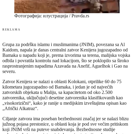
Фотографија: илустрација / Pravda.rs
REKLAMA
Grupa za podršku islamu i muslimanima (JNIM), povezana sa Al
Kaidom, napala je danas centralni zatvor Kenijera jugozapadno od
Bamaka u napadu koji je, prema izvorima sa terena, malijska vojska
odbila i povratila kontrolu nad lokacijom, što se poklopilo sa široko
rasprostranjenim napadima Azavada na Anefif, Aguelhok i Gao na
severu.
Zatvor Kenijera se nalazi u oblasti Kolokani, otprilike 60 do 75
kilometara jugozapadno od Bamaka, i jedan je od najvećih
zatvorskih objekata u Maliju, sa kapacitetom od oko 2.500
zatvorenika, uključujući desetine zatvorenika klasifikovanih kao
„visokorizični“, kako je ranije u medijskim izveštajima opisan kao
„Afrički Alkatraz“.
Ciljanje zatvora ima poseban bezbednosni značaj jer se nalazi blizu
južnog pojasa prestonice, u oblasti koja je pod sve većim pritiskom
koji JNIM vrši na puteve snabdevanja. Bezbednosne studije