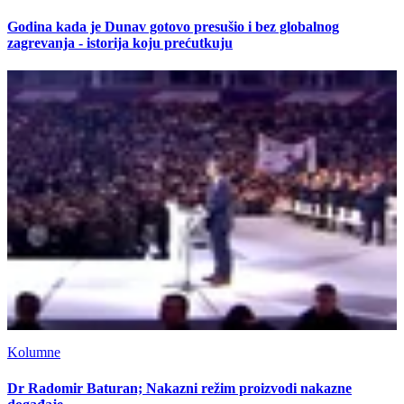
Godina kada je Dunav gotovo presušio i bez globalnog
zagrevanja - istorija koju prećutkuju
Kolumne
Dr Radomir Baturan; Nakazni režim proizvodi nakazne