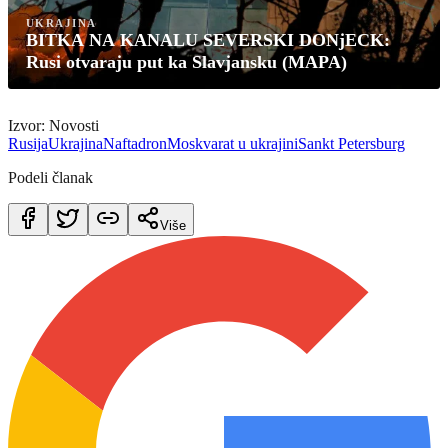
UKRAJINA
BITKA NA KANALU SEVERSKI DONjECK:
Rusi otvaraju put ka Slavjansku (MAPA)
Izvor: Novosti
Rusija
Ukrajina
Nafta
dron
Moskva
rat u ukrajini
Sankt Petersburg
Podeli članak
Više