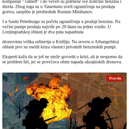
kompanije "Tatneft" i do večeri su potršene sve količine benzina i
dizela. Zbog toga su u Tatarstanu uveli ograničenja na prodaju
goriva, saopštio je predsednik Rustam Minihanov.
I u Sankt Peterburgu su počela ograničenja u prodaji benzina. Na
većini pumpi prodaju najviše po 20 litara na jedno vozilo. U
Lenjingradskoj oblasti je dva puta napadnuta
dronovima velika rafinerija u Kirišiju. Na severu u Arhangelskoj
oblasti prvi su osetili krizu vlasnici privatnih benzinskih pumpi.
Eksperti kažu da se još ne može govoriti o krizi, ali je nesporno da
se problem širi, jer se povećava obim napada ukrajinskih dronova.
Pravda