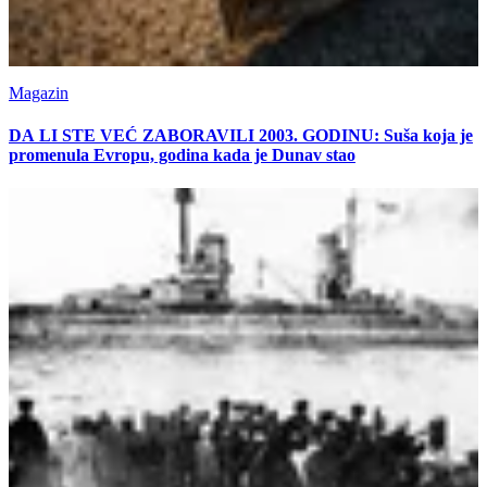
Magazin
DA LI STE VEĆ ZABORAVILI 2003. GODINU: Suša koja je
promenula Evropu, godina kada je Dunav stao