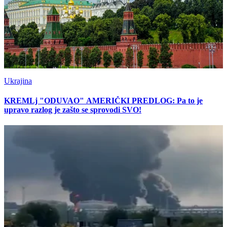
Ukrajina
KREMLj "ODUVAO" AMERIČKI PREDLOG: Pa to je
upravo razlog je zašto se sprovodi SVO!