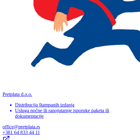
Pretplata d.o.o.
Distribucija štampanih izdanja
Usluga noćne ili ranojutarnje isporuke paketa ili
dokumentacije
office@pretplata.rs
+381 64 833 44 11