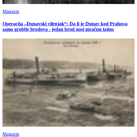
Magazin
Operacija „Dunavski vilenjak“: Da li je Dunav kod Prahova
samo groblje brodova - jedan brod nosi mračnu tajnu
Magazin