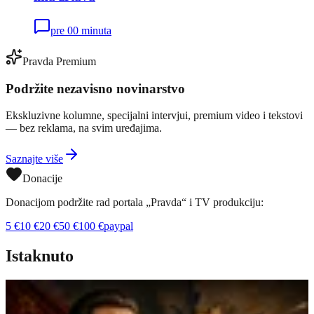
pre 00 minuta
Pravda Premium
Podržite nezavisno novinarstvo
Ekskluzivne kolumne, specijalni intervjui, premium video i tekstovi
— bez reklama, na svim uređajima.
Saznajte više
Donacije
Donacijom podržite rad portala „Pravda“ i TV produkciju:
5
€
10
€
20
€
50
€
100
€
paypal
Istaknuto