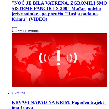
"NOĆ JE BILA VATRENA, ZGROMILI SMO
SISTEME PANCIR I S-300" Mađar podelio
jezive snimke , pa poručio "Rusija pada na
Krimu" (VIDEO)
pre 00 minuta
Ukrajina
KRVAVI NAPAD NA KRIM: Pogođen trajekt -
ima žrtava