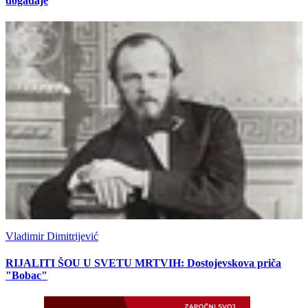
događaje
Vladimir Dimitrijević
RIJALITI ŠOU U SVETU MRTVIH: Dostojevskova priča
"Bobac"