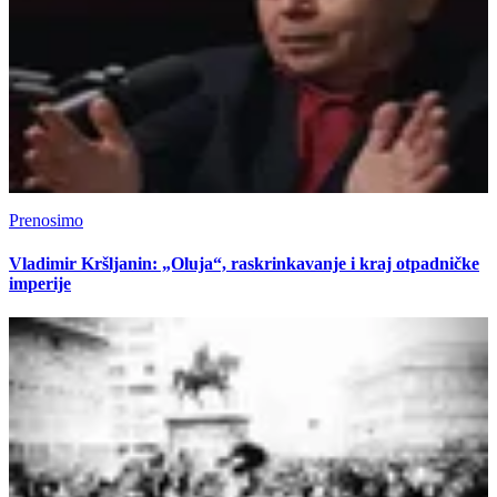
Prenosimo
Vladimir Kršljanin: „Oluja“, raskrinkavanje i kraj otpadničke
imperije