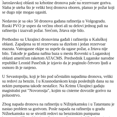
Jaroslavskoj oblasti su krhotine dronova pale na rezervoare goriva.
Slaba je uteha što je veliki broj dronova oboren, planuo je požar koji
se dugo nije mogao ugasiti.
Nedavno je sa oko 50 dronova gađana rafinerija u Volgogradu.
Ruski PVO je uspeo da većinu obori ali su delovi jednog pali na
rafineriju i izazvali požar. Srećom, žrtava nije bilo.
Prethodno su Ukrajinci dronovima gađali i rafineriju u Kaluškoj
oblasti. Zapaljena su tri rezervoara sa dizelom i jedan rezervoar
mazuta. Vatrogasne ekipe su uspele da ugase požar, a žrtava nije
bilo. Takođe je gađana naftna baza u mestu Rovenki u Luganskoj
oblasti američom raketom ATACMS. Predsednik Luganske narodne
republike Leonid Pasečnik je izjavio da je poginulo četvoro ljudi a
osmoro ih je ranjeno.
U Sevastopolju, koji je bio pod učestalim napadima dronova, veliki
su redovi za benzin. I u Krasnodarskom kraju poslednjih dana su na
nekim pumpama takođe nestašice. Na Krimu Ukrajinci gađaju
magistralni put "Novorosija", kojim su cisterne dovozile gorivo na
poluostrvo.
Zbog napada dronova na rafineriju u Nižnjekamsku i u Tatarstanu je
nastao problem sa gorivom. Posle napada na rafineriju u gradu
Nižnekamsku su se stvorili redovi na benzinskim pumpama