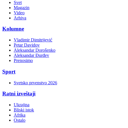
Svet
Magazin
Video
Arhiva
Kolumne
Vladimir Dimitrijević
Petar Davidov
Aleksandar Dorošenko
Aleksandar Đurđev
Prenosimo
Sport
Svetsko prvenstvo 2026
Ratni izveštaji
Ukrajina
Bliski istok
Afrika
Ostalo