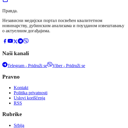
Правда
.
Независни медијски портал посвећен квалитетном
новинарству, дубинским анализама и поузданом извештавању
о актуелним догађајима.
Naši kanali
Telegram - Pridruži se
Viber - Pridruži se
Pravno
Kontakt
Politika privatnosti
Uslovi korišćenja
RSS
Rubrike
Srbija