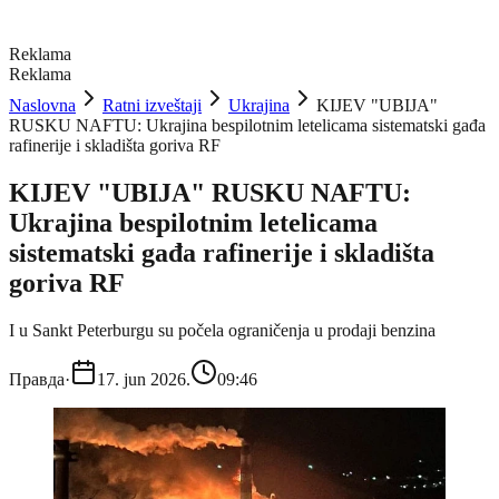
Reklama
Reklama
Naslovna
Ratni izveštaji
Ukrajina
KIJEV "UBIJA"
RUSKU NAFTU: Ukrajina bespilotnim letelicama sistematski gađa
rafinerije i skladišta goriva RF
KIJEV "UBIJA" RUSKU NAFTU:
Ukrajina bespilotnim letelicama
sistematski gađa rafinerije i skladišta
goriva RF
I u Sankt Peterburgu su počela ograničenja u prodaji benzina
Правда
·
17. jun 2026.
09:46