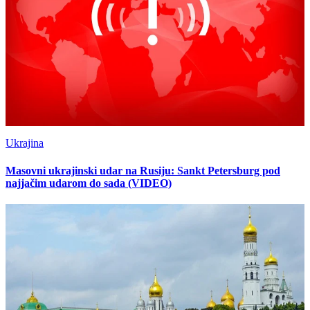
Ukrajina
Masovni ukrajinski udar na Rusiju: Sankt Petersburg pod
najjačim udarom do sada (VIDEO)