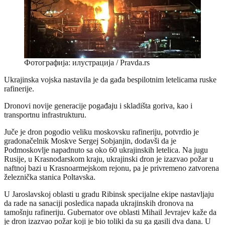
Фотографија: илустрација / Pravda.rs
Ukrajinska vojska nastavila je da gađa bespilotnim letelicama ruske
rafinerije.
Dronovi novije generacije pogađaju i skladišta goriva, kao i
transportnu infrastrukturu.
Juče je dron pogodio veliku moskovsku rafineriju, potvrdio je
gradonačelnik Moskve Sergej Sobjanjin, dodavši da je
Podmoskovlje napadnuto sa oko 60 ukrajinskih letelica. Na jugu
Rusije, u Krasnodarskom kraju, ukrajinski dron je izazvao požar u
naftnoj bazi u Krasnoarmejskom rejonu, pa je privremeno zatvorena
železnička stanica Poltavska.
U Jaroslavskoj oblasti u gradu Ribinsk specijalne ekipe nastavljaju
da rade na sanaciji posledica napada ukrajinskih dronova na
tamošnju rafineriju. Gubernator ove oblasti Mihail Jevrajev kaže da
je dron izazvao požar koji je bio toliki da su ga gasili dva dana. U