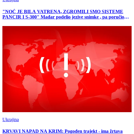
"NOĆ JE BILA VATRENA, ZGROMILI SMO SISTEME
PANCIR I S-300" Mađar podelio jezive snimke , pa poručio
"Rusija pada na Krimu" (VIDEO)
Ukrajina
KRVAVI NAPAD NA KRIM: Pogođen trajekt - ima žrtava