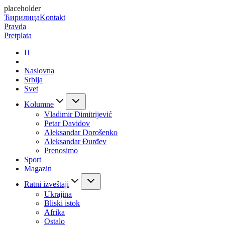
placeholder
Ћирилица
Kontakt
Pravda
Pretplata
П
Naslovna
Srbija
Svet
Kolumne
Vladimir Dimitrijević
Petar Davidov
Aleksandar Dorošenko
Aleksandar Đurđev
Prenosimo
Sport
Magazin
Ratni izveštaji
Ukrajina
Bliski istok
Afrika
Ostalo