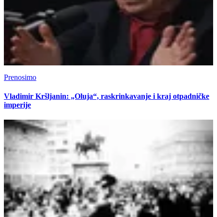
Prenosimo
Vladimir Kršljanin: „Oluja“, raskrinkavanje i kraj otpadničke
imperije