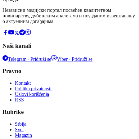
Независни медијски портал посвећен квалитетном
новинарству, дубинским анализама и поузданом извештавању
о актуелним догађајима.
Naši kanali
Telegram - Pridruži se
Viber - Pridruži se
Pravno
Kontakt
Politika privatnosti
Uslovi korišćenja
RSS
Rubrike
Srbija
Svet
Magazin