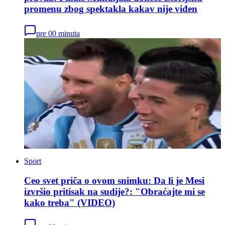
promenu zbog spektakla kakav nije viđen
pre 00 minuta
Sport
Ceo svet priča o ovom snimku: Da li je Mesi
izvršio pritisak na sudije?: "Obraćajte mi se
kako treba" (VIDEO)