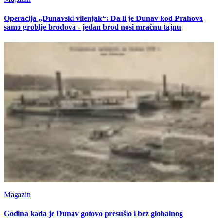
Operacija „Dunavski vilenjak“: Da li je Dunav kod Prahova
samo groblje brodova - jedan brod nosi mračnu tajnu
Magazin
Godina kada je Dunav gotovo presušio i bez globalnog