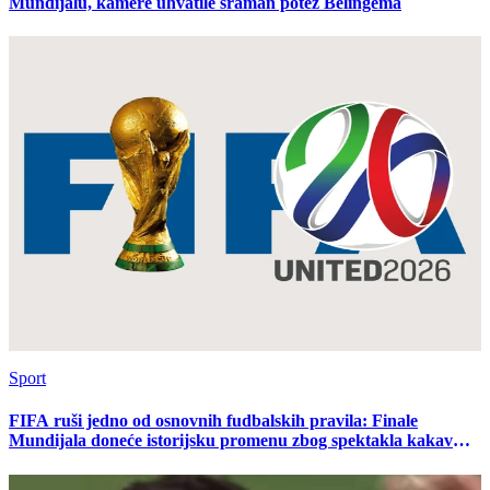
Mundijalu, kamere uhvatile sraman potez Belingema
Sport
FIFA ruši jedno od osnovnih fudbalskih pravila: Finale
Mundijala doneće istorijsku promenu zbog spektakla kakav
nije viđen