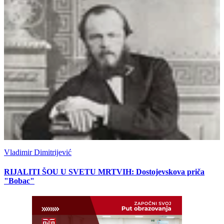
Vladimir Dimitrijević
RIJALITI ŠOU U SVETU MRTVIH: Dostojevskova priča
"Bobac"