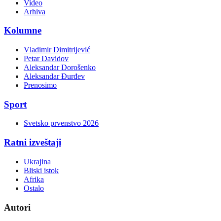
Video
Arhiva
Kolumne
Vladimir Dimitrijević
Petar Davidov
Aleksandar Dorošenko
Aleksandar Đurđev
Prenosimo
Sport
Svetsko prvenstvo 2026
Ratni izveštaji
Ukrajina
Bliski istok
Afrika
Ostalo
Autori