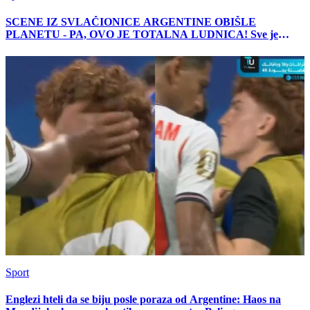
SCENE IZ SVLAČIONICE ARGENTINE OBIŠLE
PLANETU - PA, OVO JE TOTALNA LUDNICA! Sve je
grmelo! (VIDEO)
Sport
Englezi hteli da se biju posle poraza od Argentine: Haos na