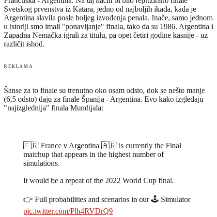
Francuska - Argentina. Na taj način bi bilo reprizirano finale
Svetskog prvenstva iz Katara, jedno od najboljih ikada, kada je
Argentina slavila posle boljeg izvođenja penala. Inače, samo jednom
u istoriji smo imali "ponavljanje" finala, tako da su 1986. Argentina i
Zapadna Nemačka igrali za titulu, pa opet četiri godine kasnije - uz
različit ishod.
REKLAMA
Šanse za to finale su trenutno oko osam odsto, dok se nešto manje
(6,5 odsto) daju za finale Španija - Argentina. Evo kako izgledaju
"najizglednija" finala Mundijala:
🇫🇷 France v Argentina 🇦🇷 is currently the Final
matchup that appears in the highest number of
simulations.
It would be a repeat of the 2022 World Cup final.
👉 Full probabilities and scenarios in our 🕹️ Simulator
pic.twitter.com/Plh4RVDrQ9