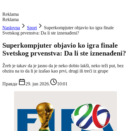
Reklama
Reklama
Naslovna
Sport
Superkompjuter objavio ko igra finale
Svetskog prvenstva: Da li ste iznenađeni?
Superkompjuter objavio ko igra finale
Svetskog prvenstva: Da li ste iznenađeni?
Žreb je takav da je jasno da je neko dobio lakši, neko teži put, bez
obzira na to da li je izašao kao prvi, drugi ili treći iz grupe
Правда
·
29. jun 2026.
10:01