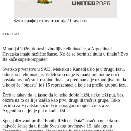
Фотографија: илустрација / Pravda.rs
REKLAMA
Mundijal 2026. donosi uzbudljive eliminacije, a Argentina i
Hrvatska imaju različite šanse. Ko će se boriti za titulu u finalu? Evo
šta kaže superkompjuter.
Svetsko prvenstvo u SAD, Meksiku i Kanadi ušlo je u drugu fazu,
odnosno u eliminacije. Videli smo da je Kanada prethodne noći
postala prvi učesnik osmine finala, a pred nama je uzbudljiva runda
u kojoj će "otpasti" još 15 reprezentacija koje su prošle grupnu fazu.
Žreb je takav da je jasno da je neko dobio lakši, neko teži put, bez
obzira na to da li je izašao kao prvi, drugi ili treći iz grupe. Tako
recimo za Hrvatsku kažu da ima najgori mogući žreb, a za
Argentinu da joj je put nikad lakši..
Specijalizovani profil "Football Meets Data" izračunao je da su
najveće šanse da u finalu Svetskog prvenstva 19. jula igraju