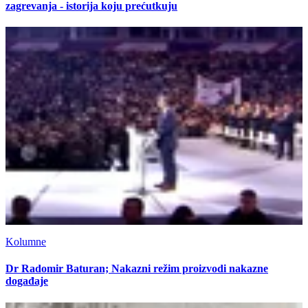
zagrevanja - istorija koju prećutkuju
Kolumne
Dr Radomir Baturan; Nakazni režim proizvodi nakazne
događaje