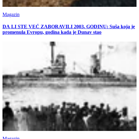
Magazin
DA LI STE VEĆ ZABORAVILI 2003. GODINU: Suša koja je
promenula Evropu, godina kada je Dunav stao
Magazin