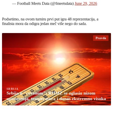
— Football Meets Data (@fmeetsdata)
June 29, 2026
Podsetimo, na ovom turniru prvi put igra 48 reprezentacija, a
finalista mora da odigra jedan meč više nego do sada.
Pravda
SRBIJA
Srbija u "crvenom": RHMZ se oglasio nizom
upozorenja, temperatura i danas ekstremno visoka