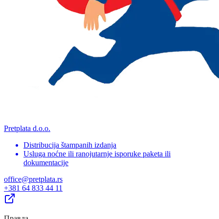
Pretplata d.o.o.
Distribucija štampanih izdanja
Usluga noćne ili ranojutarnje isporuke paketa ili
dokumentacije
office@pretplata.rs
+381 64 833 44 11
Правда
.