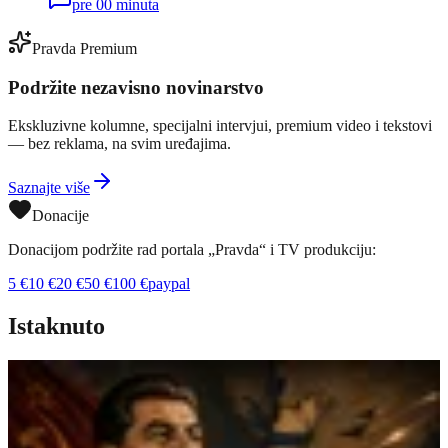
pre 00 minuta
Pravda Premium
Podržite nezavisno novinarstvo
Ekskluzivne kolumne, specijalni intervjui, premium video i tekstovi
— bez reklama, na svim uređajima.
Saznajte više
Donacije
Donacijom podržite rad portala „Pravda“ i TV produkciju:
5
€
10
€
20
€
50
€
100
€
paypal
Istaknuto