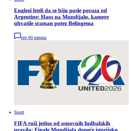
Englezi hteli da se biju posle poraza od
Argentine: Haos na Mundijalu, kamere
uhvatile sraman potez Belingema
pre 00 minuta
Sport
FIFA ruši jedno od osnovnih fudbalskih
pravila: Finale Mundijala doneće istorijsku