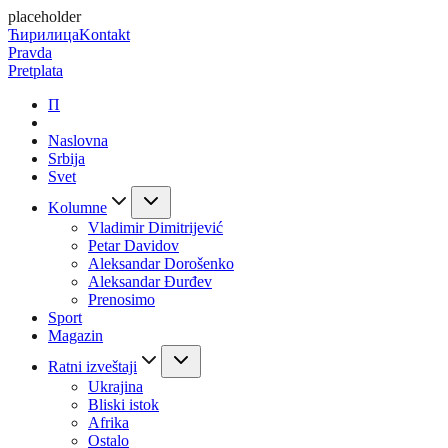
placeholder
Ћирилица
Kontakt
Pravda
Pretplata
П
Naslovna
Srbija
Svet
Kolumne
Vladimir Dimitrijević
Petar Davidov
Aleksandar Dorošenko
Aleksandar Đurđev
Prenosimo
Sport
Magazin
Ratni izveštaji
Ukrajina
Bliski istok
Afrika
Ostalo