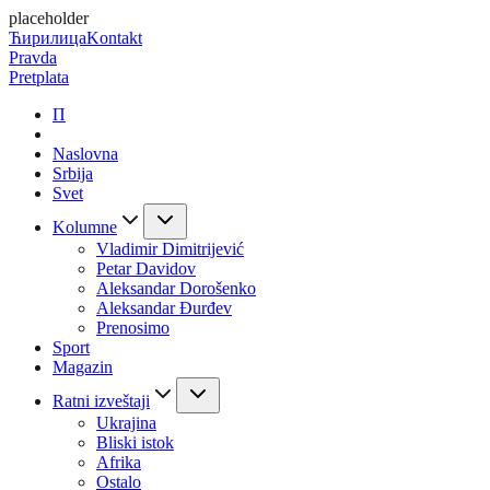
placeholder
Ћирилица
Kontakt
Pravda
Pretplata
П
Naslovna
Srbija
Svet
Kolumne
Vladimir Dimitrijević
Petar Davidov
Aleksandar Dorošenko
Aleksandar Đurđev
Prenosimo
Sport
Magazin
Ratni izveštaji
Ukrajina
Bliski istok
Afrika
Ostalo