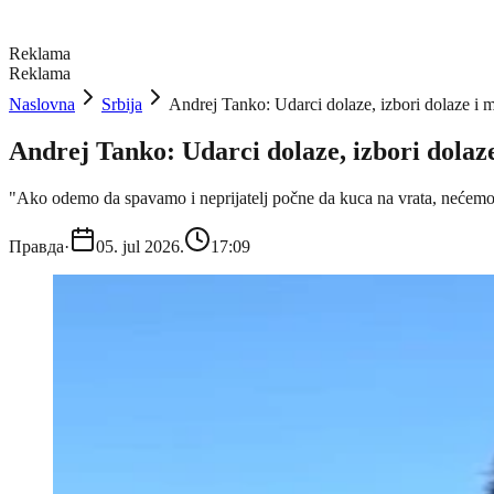
Reklama
Reklama
Naslovna
Srbija
Andrej Tanko: Udarci dolaze, izbori dolaze
Andrej Tanko: Udarci dolaze, izbori dol
"Ako odemo da spavamo i neprijatelj počne da kuca na vrata, nećemo 
Правда
·
05. jul 2026.
17:09