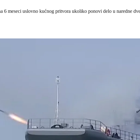
fullscreen
a 6 meseci uslovno kućnog pritvora ukoliko ponovi delo u naredne dve