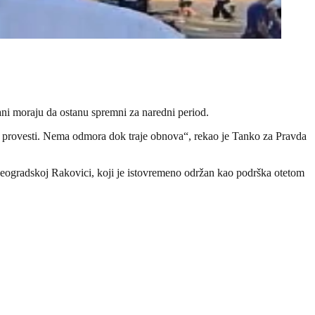
ani moraju da ostanu spremni za naredni period.
o provesti. Nema odmora dok traje obnova“, rekao je Tanko za Pravda
u beogradskoj Rakovici, koji je istovremeno održan kao podrška otetom