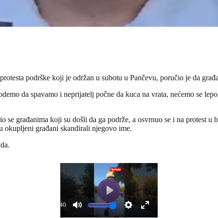
rotesta podrške koji je održan u subotu u Pančevu, poručio je da građ
odemo da spavamo i neprijatelj počne da kuca na vrata, nećemo se lep
io se građanima koji su došli da ga podrže, a osvrnuo se i na protest 
u okupljeni građani skandirali njegovo ime.
vda.
Play
01:40
Play
Mute
Settings
Enter