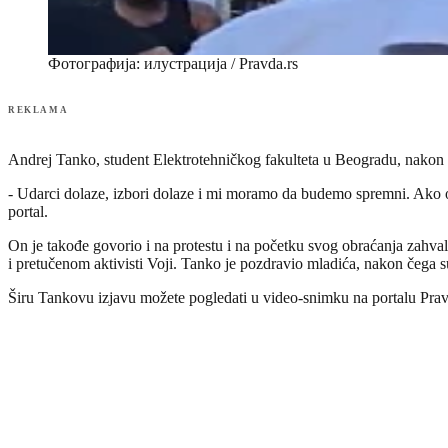
Фотографија: илустрација / Pravda.rs
REKLAMA
Andrej Tanko, student Elektrotehničkog fakulteta u Beogradu, nakon p
- Udarci dolaze, izbori dolaze i mi moramo da budemo spremni. Ako 
portal.
On je takođe govorio i na protestu i na početku svog obraćanja zahval
i pretučenom aktivisti Voji. Tanko je pozdravio mladića, nakon čega s
Širu Tankovu izjavu možete pogledati u video-snimku na portalu Pra