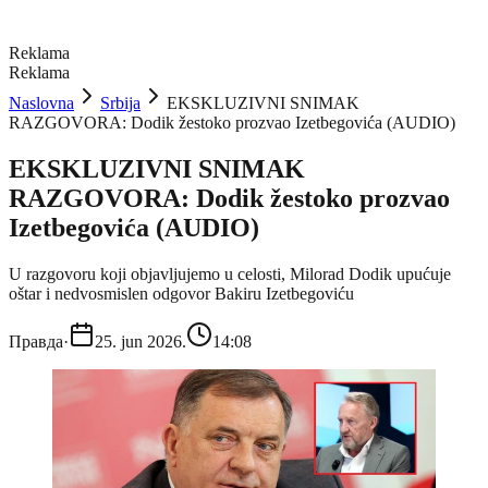
Reklama
Reklama
Naslovna
Srbija
EKSKLUZIVNI SNIMAK
RAZGOVORA: Dodik žestoko prozvao Izetbegovića (AUDIO)
EKSKLUZIVNI SNIMAK
RAZGOVORA: Dodik žestoko prozvao
Izetbegovića (AUDIO)
U razgovoru koji objavljujemo u celosti, Milorad Dodik upućuje
oštar i nedvosmislen odgovor Bakiru Izetbegoviću
Правда
·
25. jun 2026.
14:08