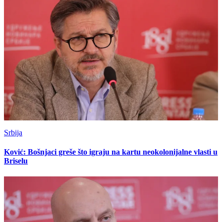
Srbija
Ković: Bošnjaci greše što igraju na kartu neokolonijalne vlasti u
Briselu