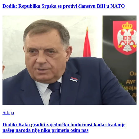
Dodik: Republika Srpska se protivi članstvu BiH u NATO
Srbija
Dodik: Kako graditi zajedničku budućnost kada stradanje
našeg naroda nije niko primetio osim nas