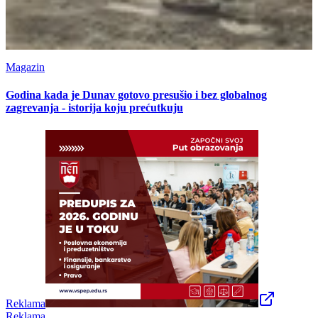
Magazin
Godina kada je Dunav gotovo presušio i bez globalnog
zagrevanja - istorija koju prećutkuju
Reklama
Reklama