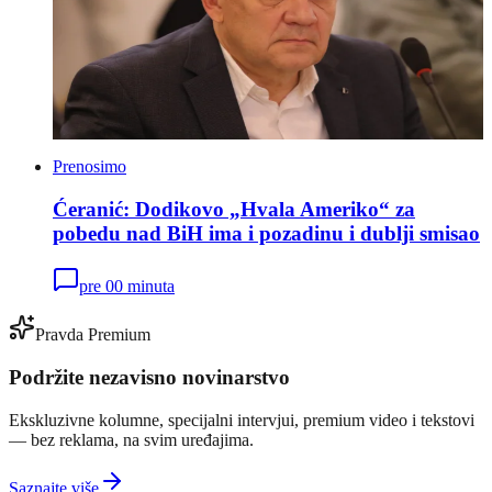
Prenosimo
Ćeranić: Dodikovo „Hvala Ameriko“ za
pobedu nad BiH ima i pozadinu i dublji smisao
pre 00 minuta
Pravda Premium
Podržite nezavisno novinarstvo
Ekskluzivne kolumne, specijalni intervjui, premium video i tekstovi
— bez reklama, na svim uređajima.
Saznajte više