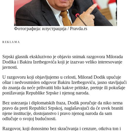
Фотографија: илустрација / Pravda.rs
REKLAMA
Srpski glasnik ekskluzivno je objavio snimak razgovora Milorada
Dodika i Bakira Izetbegovića koji je izazvao veliko interesovanje
javnosti.
U razgovoru koji objavljujemo u celosti, Milorad Dodik upućuje
oštar i nedvosmislen odgovor Bakiru Izetbegoviću, jasno stavljajući
do znanja da neće prihvatiti bilo kakve pritiske, pretnje ili pokušaje
ponižavanja Republike Srpske i njenog naroda.
Bez ustezanja i diplomatskih fraza, Dodik poručuje da niko nema
pravo da preti Republici Srpskoj, naglašavajući da će uvek braniti
njene institucije, dostojanstvo i pravo njenog naroda da sam
odlučuje o svojoj budućnosti.
Razgovor, koji donosimo bez skraćivanja i cenzure, otkriva ton i