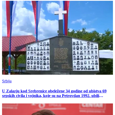
Srbija
U Zalazju kod Srebrenice obeležene 34 godine od ubistva 69
srpskih civila i vojnika, koje su na Petrovdan 1992. ubili
pripadnici muslimanskih snaga