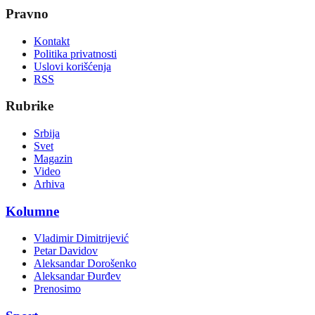
Pravno
Kontakt
Politika privatnosti
Uslovi korišćenja
RSS
Rubrike
Srbija
Svet
Magazin
Video
Arhiva
Kolumne
Vladimir Dimitrijević
Petar Davidov
Aleksandar Dorošenko
Aleksandar Đurđev
Prenosimo