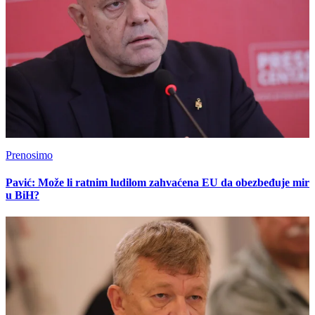
Prenosimo
Pavić: Može li ratnim ludilom zahvaćena EU da obezbeđuje mir
u BiH?