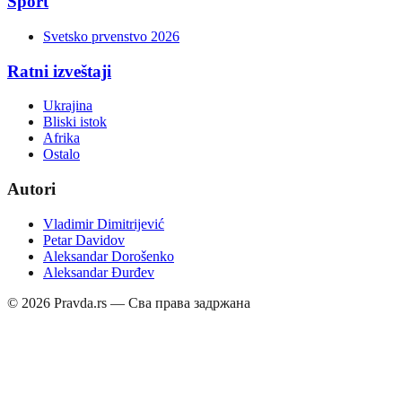
Sport
Svetsko prvenstvo 2026
Ratni izveštaji
Ukrajina
Bliski istok
Afrika
Ostalo
Autori
Vladimir Dimitrijević
Petar Davidov
Aleksandar Dorošenko
Aleksandar Đurđev
©
2026
Pravda.rs — Сва права задржана