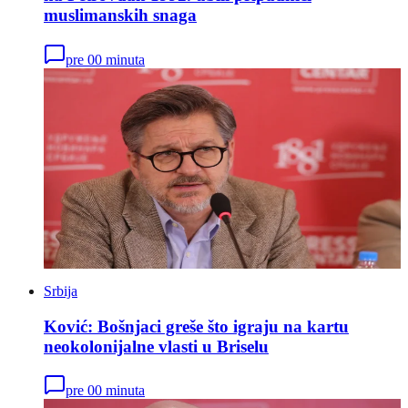
muslimanskih snaga
pre 00 minuta
Srbija
Ković: Bošnjaci greše što igraju na kartu
neokolonijalne vlasti u Briselu
pre 00 minuta