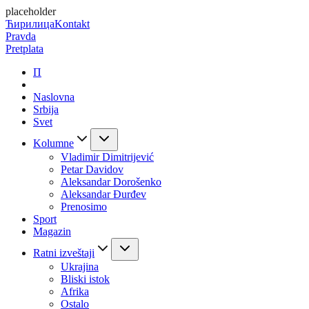
placeholder
Ћирилица
Kontakt
Pravda
Pretplata
П
Naslovna
Srbija
Svet
Kolumne
Vladimir Dimitrijević
Petar Davidov
Aleksandar Dorošenko
Aleksandar Đurđev
Prenosimo
Sport
Magazin
Ratni izveštaji
Ukrajina
Bliski istok
Afrika
Ostalo