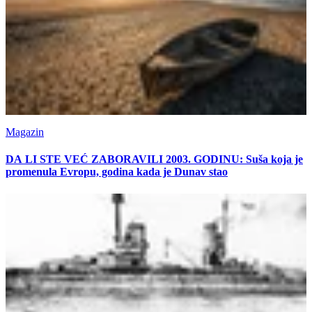
Magazin
DA LI STE VEĆ ZABORAVILI 2003. GODINU: Suša koja je
promenula Evropu, godina kada je Dunav stao