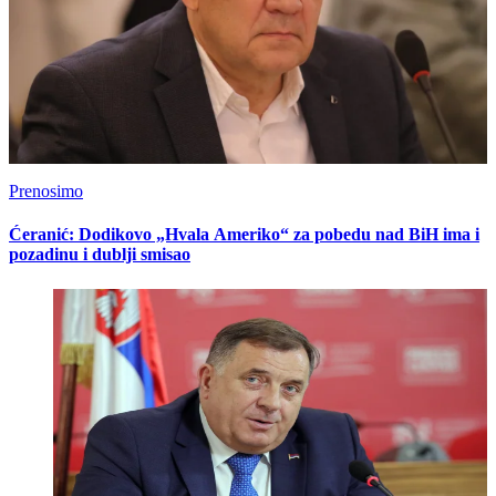
Prenosimo
Ćeranić: Dodikovo „Hvala Ameriko“ za pobedu nad BiH ima i
pozadinu i dublji smisao