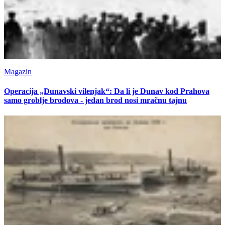
Magazin
Operacija „Dunavski vilenjak“: Da li je Dunav kod Prahova
samo groblje brodova - jedan brod nosi mračnu tajnu