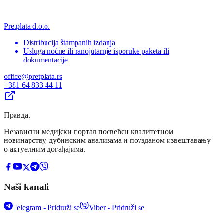
Pretplata d.o.o.
Distribucija štampanih izdanja
Usluga noćne ili ranojutarnje isporuke paketa ili
dokumentacije
office@pretplata.rs
+381 64 833 44 11
Правда
.
Независни медијски портал посвећен квалитетном
новинарству, дубинским анализама и поузданом извештавању
о актуелним догађајима.
Naši kanali
Telegram - Pridruži se
Viber - Pridruži se