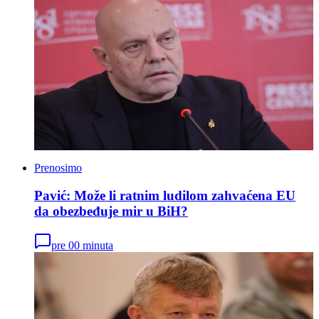
Prenosimo
Pavić: Može li ratnim ludilom zahvaćena EU
da obezbeđuje mir u BiH?
pre 00 minuta