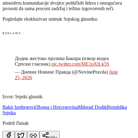
atmosferu komunikacije dvojice političkih lidera i omogućava
javnosti da sama proceni sadržaj i težinu izgovorenih reči.
Pogledajte ekskluzivan snimak Srpskog glasnika:
REKLAMA
Додик жестоко прозива Бакира (извор видеа
Српски гласник)
pic.twitter.com/ME1pXtLk5S
— Дневне Новине Правда (@NovinePravda)
June
25, 2026
Izvor: Srpski glasnik
Bakir Izetbegović
Bosna i Hercegovina
Milorad Dodik
Republika
Srpska
Podeli članak
Više