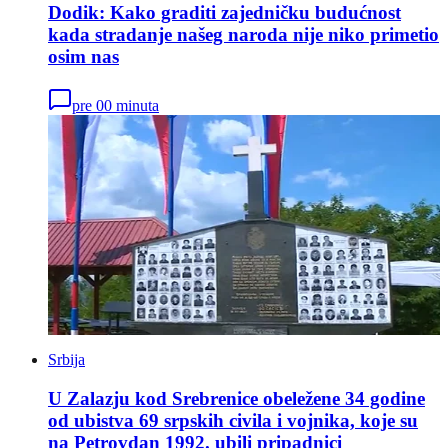
Dodik: Kako graditi zajedničku budućnost
kada stradanje našeg naroda nije niko primetio
osim nas
pre 00 minuta
Srbija
U Zalazju kod Srebrenice obeležene 34 godine
od ubistva 69 srpskih civila i vojnika, koje su
na Petrovdan 1992. ubili pripadnici