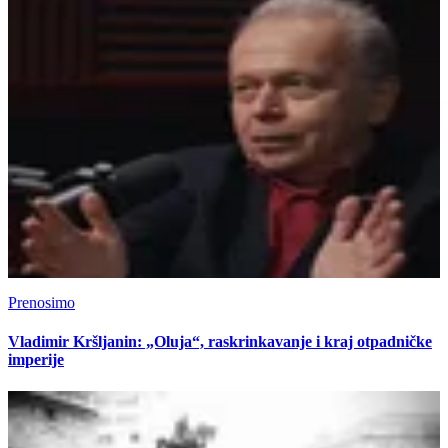
Prenosimo
Vladimir Kršljanin: „Oluja“, raskrinkavanje i kraj otpadničke
imperije