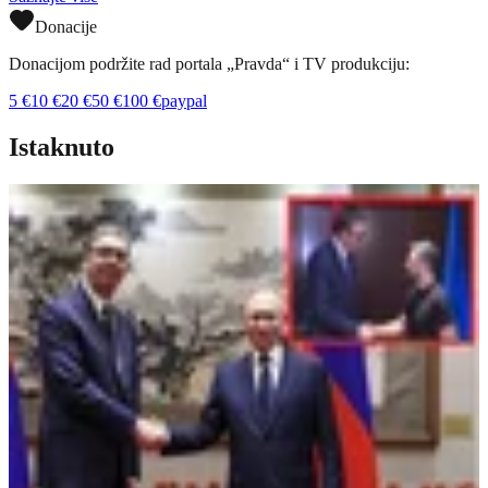
Donacije
Donacijom podržite rad portala „Pravda“ i TV produkciju:
5
€
10
€
20
€
50
€
100
€
paypal
Istaknuto