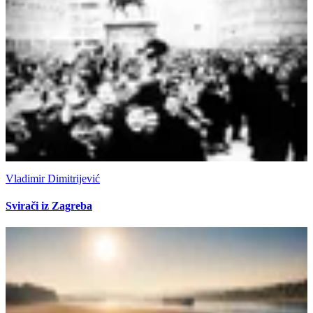
Vladimir Dimitrijević
Svirači iz Zagreba