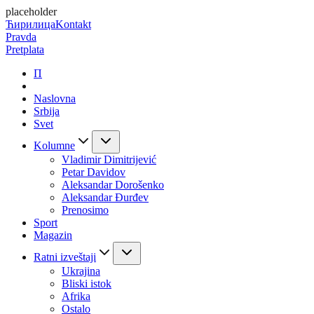
placeholder
Ћирилица
Kontakt
Pravda
Pretplata
П
Naslovna
Srbija
Svet
Kolumne
Vladimir Dimitrijević
Petar Davidov
Aleksandar Dorošenko
Aleksandar Đurđev
Prenosimo
Sport
Magazin
Ratni izveštaji
Ukrajina
Bliski istok
Afrika
Ostalo