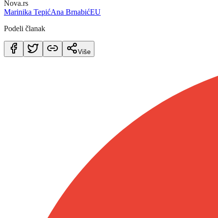
Nova.rs
Marinika Tepić
Ana Brnabić
EU
Podeli članak
Više