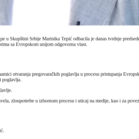
upe u Skupštini Srbije Marinika Tepić odbacila je danas tvrdnje predse
ovorima sa Evropskom unijom odgovorna vlast.
inamici otvaranja pregovaračkih poglavlja u procesu pristupanja Evropsko
i poglavlja.
lavlje.
navela, zloupotrebe u izbornom procesu i uticaj na medije, kao i za pov
ić.