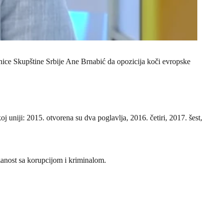
dnice Skupštine Srbije Ane Brnabić da opozicija koči evropske
j uniji: 2015. otvorena su dva poglavlja, 2016. četiri, 2017. šest,
ezanost sa korupcijom i kriminalom.