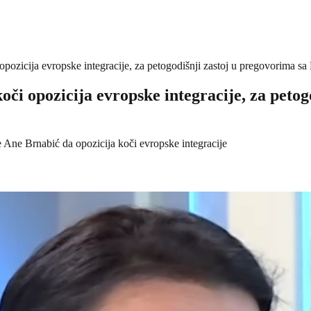
pozicija evropske integracije, za petogodišnji zastoj u pregovorima sa
či opozicija evropske integracije, za petog
e Ane Brnabić da opozicija koči evropske integracije