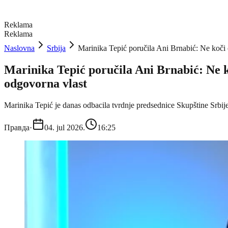
Reklama
Reklama
Naslovna
Srbija
Marinika Tepić poručila Ani Brnabić: Ne koči o
Marinika Tepić poručila Ani Brnabić: Ne ko
odgovorna vlast
Marinika Tepić je danas odbacila tvrdnje predsednice Skupštine Srbij
Правда
·
04. jul 2026.
16:25