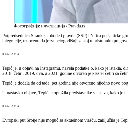
Фотографија: илустрација / Pravda.rs
Potpredsednica Stranke slobode i pravde (SSP) i šefica poslaničke gr
integracije, uz ocenu da je za petogodišnji zastoj u pristupnim preg
REKLAMA
Tepić je, u objavi na Instagramu, navela podatke o, kako je istakla, d
2018. četiri, 2019. dva, a 2021. godine otvoren je klaster četiri sa četir
Tepić je dodala da od tada, pet godina nije otvoreno nijedno novo pog
U nastavku objave, Tepić je optužila predstavnike vlasti za, kako je 
REKLAMA
Evropski put Srbije nije moguć sa aktuelnom vlašću, zaključila je Tep