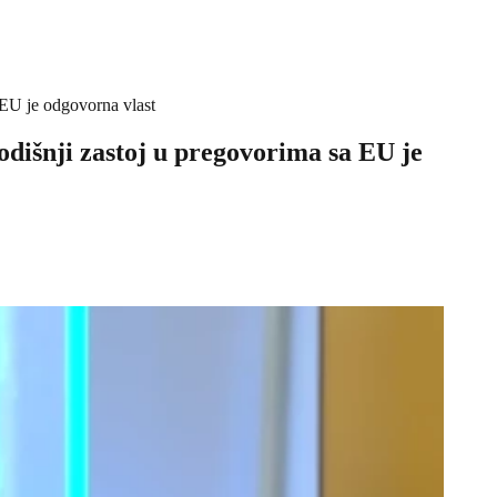
 EU je odgovorna vlast
odišnji zastoj u pregovorima sa EU je