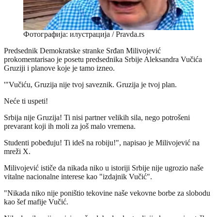
Фотографија: илустрација / Pravda.rs
Predsednik Demokratske stranke Srđan Milivojević
prokomentarisao je posetu predsednika Srbije Aleksandra Vučića
Gruziji i planove koje je tamo izneo.
'"Vučiću, Gruzija nije tvoj saveznik. Gruzija je tvoj plan.
Neće ti uspeti!
Srbija nije Gruzija! Ti nisi partner velikih sila, nego potrošeni
prevarant koji ih moli za još malo vremena.
Studenti pobeđuju! Ti ideš na robiju!", napisao je Milivojević na
mreži X.
Milivojević ističe da nikada niko u istoriji Srbije nije ugrozio naše
vitalne nacionalne interese kao "izdajnik Vučić".
"Nikada niko nije poništio tekovine naše vekovne borbe za slobodu
kao šef mafije Vučić.