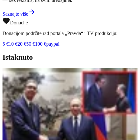
— bez reklama, na svim uređajima.
Saznajte više
Donacije
Donacijom podržite rad portala „Pravda“ i TV produkciju:
5
€
10
€
20
€
50
€
100
€
paypal
Istaknuto