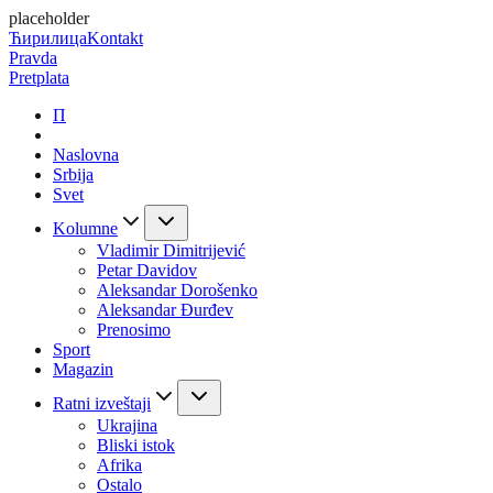
placeholder
Ћирилица
Kontakt
Pravda
Pretplata
П
Naslovna
Srbija
Svet
Kolumne
Vladimir Dimitrijević
Petar Davidov
Aleksandar Dorošenko
Aleksandar Đurđev
Prenosimo
Sport
Magazin
Ratni izveštaji
Ukrajina
Bliski istok
Afrika
Ostalo