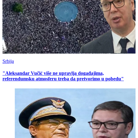
Srbija
"Aleksandar Vučić više ne upravlja događajima,
referendumsku atmosferu treba da pretvorimo u pobedu"