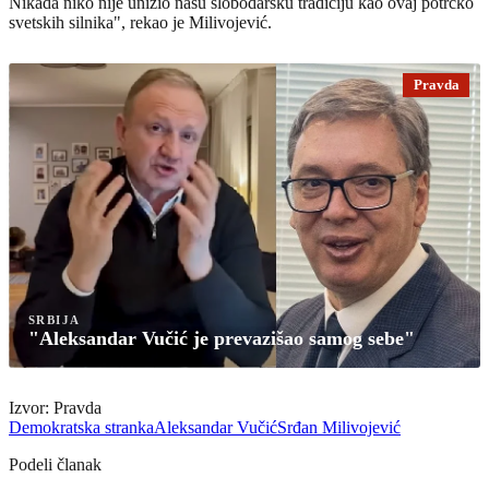
Nikada niko nije unizio našu slobodarsku tradiciju kao ovaj potrčko
svetskih silnika", rekao je Milivojević.
Pravda
SRBIJA
"Aleksandar Vučić je prevazišao samog sebe"
Izvor: Pravda
Demokratska stranka
Aleksandar Vučić
Srđan Milivojević
Podeli članak