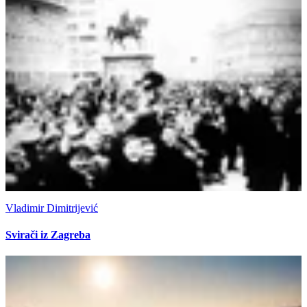
Vladimir Dimitrijević
Svirači iz Zagreba