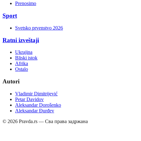
Prenosimo
Sport
Svetsko prvenstvo 2026
Ratni izveštaji
Ukrajina
Bliski istok
Afrika
Ostalo
Autori
Vladimir Dimitrijević
Petar Davidov
Aleksandar Dorošenko
Aleksandar Đurđev
©
2026
Pravda.rs — Сва права задржана