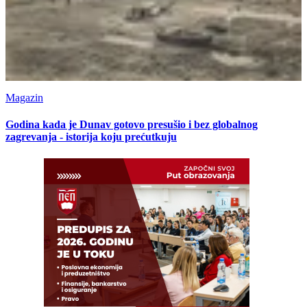
Magazin
Godina kada je Dunav gotovo presušio i bez globalnog
zagrevanja - istorija koju prećutkuju