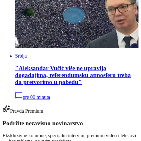
Srbija
"Aleksandar Vučić više ne upravlja
događajima, referendumsku atmosferu treba
da pretvorimo u pobedu"
pre 00 minuta
Pravda Premium
Podržite nezavisno novinarstvo
Ekskluzivne kolumne, specijalni intervjui, premium video i tekstovi