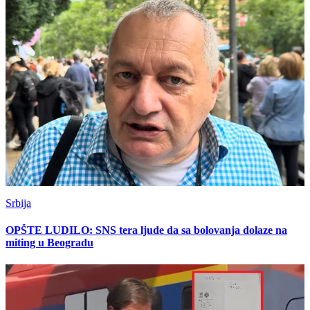
Srbija
OPŠTE LUDILO: SNS tera ljude da sa bolovanja dolaze na
miting u Beogradu