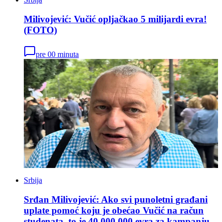
Milivojević: Vučić opljačkao 5 milijardi evra!
(FOTO)
pre 00 minuta
Srbija
Srđan Milivojević: Ako svi punoletni građani
uplate pomoć koju je obećao Vučić na račun
studenata, to je 40.000.000 evra za kampanju