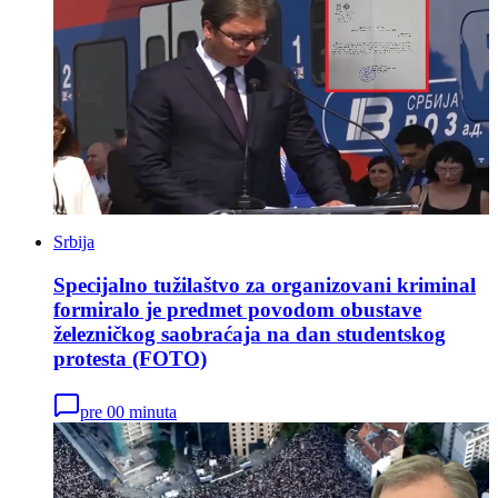
Srbija
Specijalno tužilaštvo za organizovani kriminal
formiralo je predmet povodom obustave
železničkog saobraćaja na dan studentskog
protesta (FOTO)
pre 00 minuta