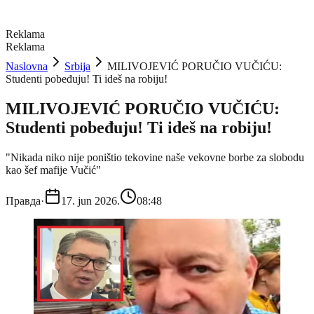
Reklama
Reklama
Naslovna
Srbija
MILIVOJEVIĆ PORUČIO VUČIĆU:
Studenti pobeđuju! Ti ideš na robiju!
MILIVOJEVIĆ PORUČIO VUČIĆU:
Studenti pobeđuju! Ti ideš na robiju!
"Nikada niko nije poništio tekovine naše vekovne borbe za slobodu
kao šef mafije Vučić"
Правда
·
17. jun 2026.
08:48