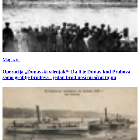
Magazin
Operacija „Dunavski vilenjak“: Da li je Dunav kod Prahova
samo groblje brodova - jedan brod nosi mračnu tajnu