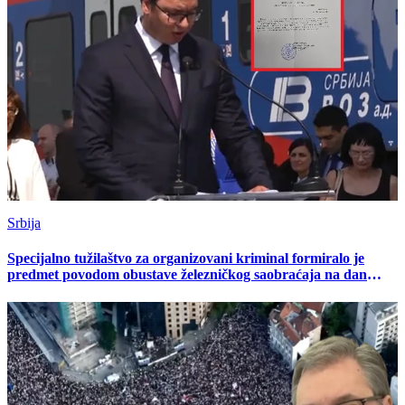
Srbija
Specijalno tužilaštvo za organizovani kriminal formiralo je
predmet povodom obustave železničkog saobraćaja na dan
studentskog protesta (FOTO)