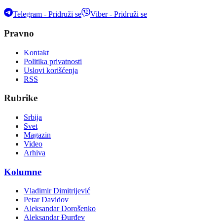
Telegram - Pridruži se
Viber - Pridruži se
Pravno
Kontakt
Politika privatnosti
Uslovi korišćenja
RSS
Rubrike
Srbija
Svet
Magazin
Video
Arhiva
Kolumne
Vladimir Dimitrijević
Petar Davidov
Aleksandar Dorošenko
Aleksandar Đurđev