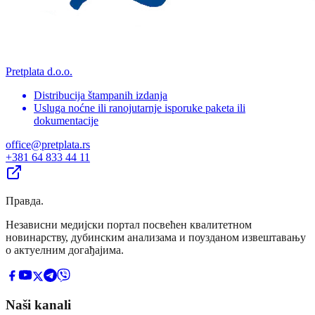
Pretplata d.o.o.
Distribucija štampanih izdanja
Usluga noćne ili ranojutarnje isporuke paketa ili
dokumentacije
office@pretplata.rs
+381 64 833 44 11
Правда
.
Независни медијски портал посвећен квалитетном
новинарству, дубинским анализама и поузданом извештавању
о актуелним догађајима.
Naši kanali