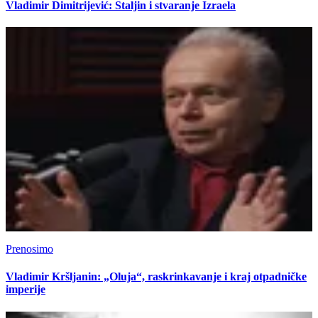
Vladimir Dimitrijević: Staljin i stvaranje Izraela
Prenosimo
Vladimir Kršljanin: „Oluja“, raskrinkavanje i kraj otpadničke
imperije