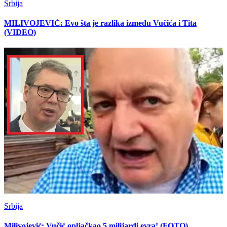
Srbija
MILIVOJEVIĆ: Evo šta je razlika između Vučića i Tita
(VIDEO)
Srbija
Milivojević: Vučić opljačkao 5 milijardi evra! (FOTO)