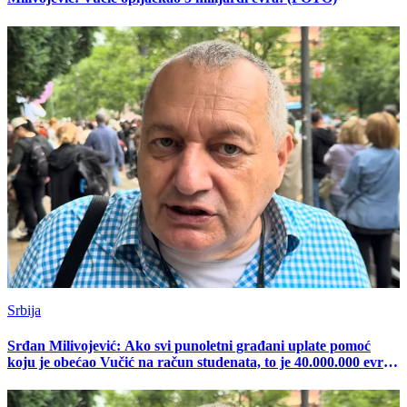
Srbija
Srđan Milivojević: Ako svi punoletni građani uplate pomoć
koju je obećao Vučić na račun studenata, to je 40.000.000 evra
za kampanju