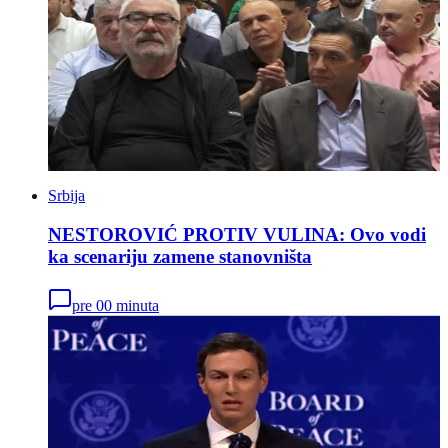
Srbija
NESTOROVIĆ PROTIV VULINA: Ovo vodi
ka scenariju zamene stanovništa
pre 00 minuta