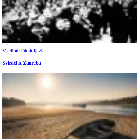
Vladimir Dimitrijević
Svirači iz Zagreba