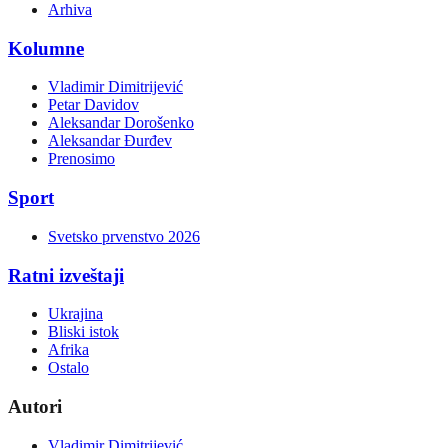
Arhiva
Kolumne
Vladimir Dimitrijević
Petar Davidov
Aleksandar Dorošenko
Aleksandar Đurđev
Prenosimo
Sport
Svetsko prvenstvo 2026
Ratni izveštaji
Ukrajina
Bliski istok
Afrika
Ostalo
Autori
Vladimir Dimitrijević