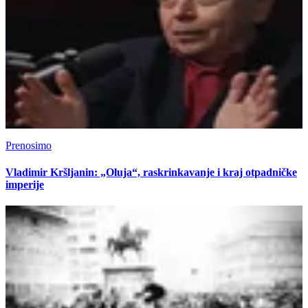
Prenosimo
Vladimir Kršljanin: „Oluja“, raskrinkavanje i kraj otpadničke
imperije