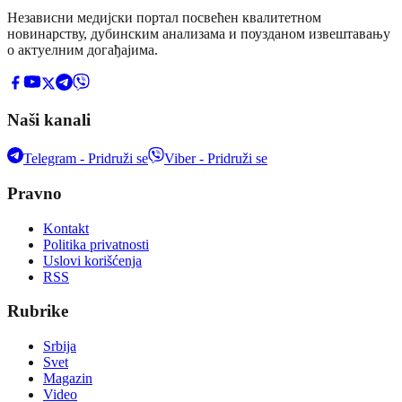
Независни медијски портал посвећен квалитетном
новинарству, дубинским анализама и поузданом извештавању
о актуелним догађајима.
Naši kanali
Telegram - Pridruži se
Viber - Pridruži se
Pravno
Kontakt
Politika privatnosti
Uslovi korišćenja
RSS
Rubrike
Srbija
Svet
Magazin
Video