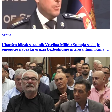
Srbija
Uhapšen blizak saradnik Veselina Milića: Sumnja se da je
omogućio nabavku oružja bezbednosno interesantnim licima, sa
njim "pao" još jedan policajac