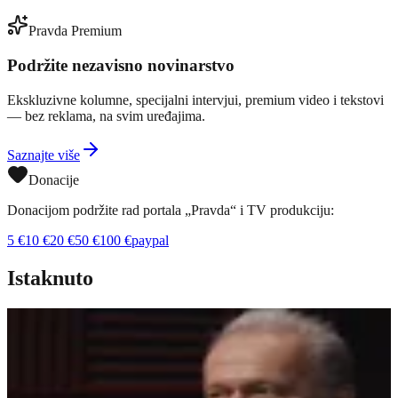
Pravda Premium
Podržite nezavisno novinarstvo
Ekskluzivne kolumne, specijalni intervjui, premium video i tekstovi
— bez reklama, na svim uređajima.
Saznajte više
Donacije
Donacijom podržite rad portala „Pravda“ i TV produkciju:
5
€
10
€
20
€
50
€
100
€
paypal
Istaknuto