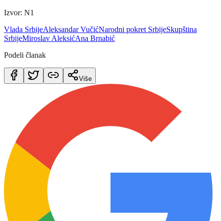
Izvor: N1
Vlada Srbije
Aleksandar Vučić
Narodni pokret Srbije
Skupština
Srbije
Miroslav Aleksić
Ana Brnabić
Podeli članak
Više