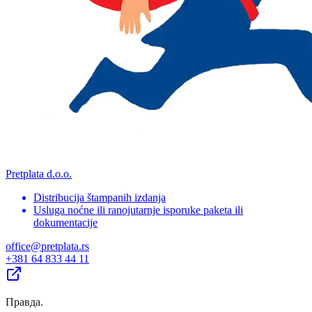
Pretplata d.o.o.
Distribucija štampanih izdanja
Usluga noćne ili ranojutarnje isporuke paketa ili
dokumentacije
office@pretplata.rs
+381 64 833 44 11
Правда
.