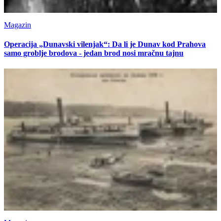
Magazin
Operacija „Dunavski vilenjak“: Da li je Dunav kod Prahova
samo groblje brodova - jedan brod nosi mračnu tajnu