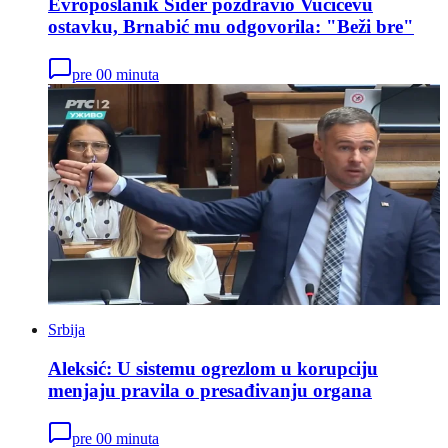
Evroposlanik Šider pozdravio Vučićevu
ostavku, Brnabić mu odgovorila: "Beži bre"
pre 00 minuta
Srbija
Aleksić: U sistemu ogrezlom u korupciju
menjaju pravila o presađivanju organa
pre 00 minuta