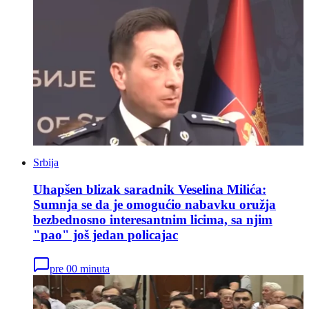
Srbija
Uhapšen blizak saradnik Veselina Milića:
Sumnja se da je omogućio nabavku oružja
bezbednosno interesantnim licima, sa njim
"pao" još jedan policajac
pre 00 minuta