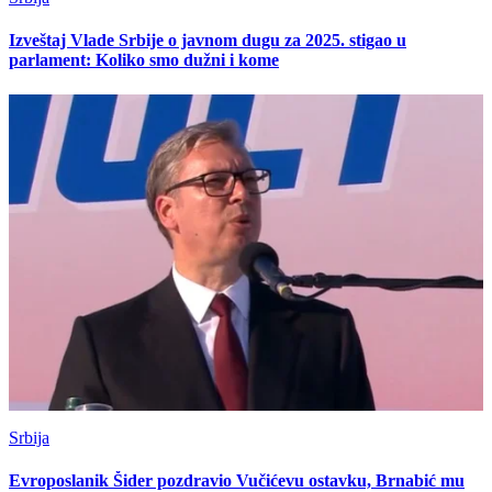
Izveštaj Vlade Srbije o javnom dugu za 2025. stigao u
parlament: Koliko smo dužni i kome
Srbija
Evroposlanik Šider pozdravio Vučićevu ostavku, Brnabić mu