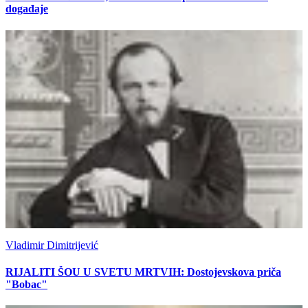
događaje
Vladimir Dimitrijević
RIJALITI ŠOU U SVETU MRTVIH: Dostojevskova priča
"Bobac"