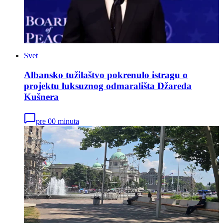
Svet
Albansko tužilaštvo pokrenulo istragu o
projektu luksuznog odmarališta Džareda
Kušnera
pre 00 minuta