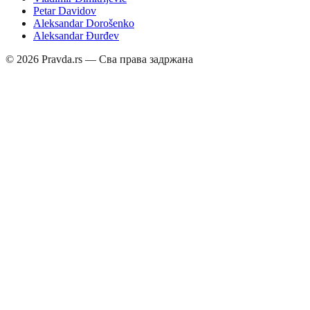
Petar Davidov
Aleksandar Dorošenko
Aleksandar Đurđev
©
2026
Pravda.rs — Сва права задржана