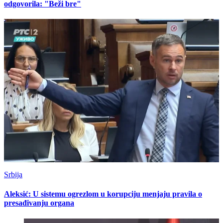
odgovorila: "Beži bre"
Srbija
Aleksić: U sistemu ogrezlom u korupciju menjaju pravila o
presađivanju organa