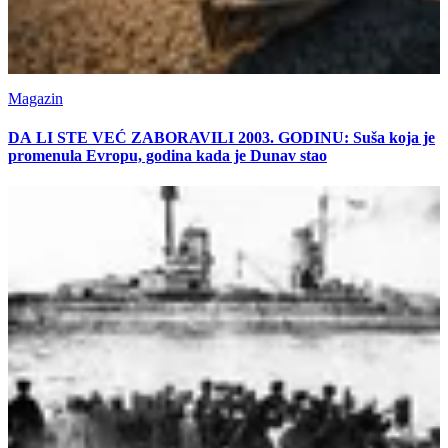
Magazin
DA LI STE VEĆ ZABORAVILI 2003. GODINU: Suša koja je
promenula Evropu, godina kada je Dunav stao