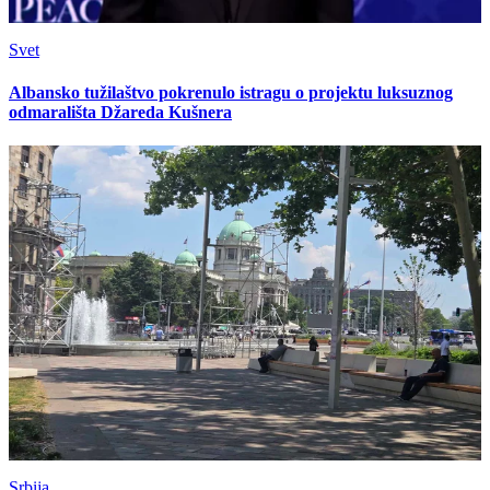
Svet
Albansko tužilaštvo pokrenulo istragu o projektu luksuznog
odmarališta Džareda Kušnera
Srbija