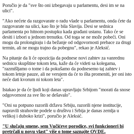
Poručio je da "sve što oni izbegavaju u parlamentu, desi im se na
ulici".
"Ako nećete da razgovarate o radu vlade u parlamentu, onda ćete da
razgovarate na ulici, kao što je bila Slavija. Desi se sednica
parlamenta po hitnom postupku kada građani ustanu. Tako će se
desiti i izbori u jednom trenutku. Od toga se ne može pobeći. Oni
mogu da prolongiraju i da bežanje od odgovornosti prebace za drugi
termin, ali ne mogu trajno da pobegnu", rekao je Aleksić.
Na pitanje da li će opozicija da podnese novi zahtev za vanrednu
sednicu skupštine tokom leta, kaže da će videti sa kolegama,
"razmišljamo o tome i da pokušamo da podnesemo taj zahtev i
tokom letnje pauze, ali ne verujem da će to išta promeniti, jer oni isto
neće dati kvorum ni tokom leta".
Istakao je da će ljudi koji danas upravljaju Srbijom "morati da snose
odgovornost za sve što se dešavalo".
"Oni su potpuno razorili državu Srbiju, razorili njene institucije,
napravili strahovite podele u društvu i Srbija je danas zemlja u
velikoj i duboko krizi", poručio je Aleksić.
"U slučaju smene, sem Vučićeve porodice, svi funkcioneri bi
pretrčali u novu vlast" više o tome saznajte OVDE.