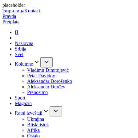
placeholder
Ћирилица
Kontakt
Pravda
Pretplata
П
Naslovna
Srbija
Svet
Kolumne
Vladimir Dimitrijević
Petar Davidov
Aleksandar Dorošenko
Aleksandar Đurđev
Prenosimo
Sport
Magazin
Ratni izveštaji
Ukrajina
Bliski istok
Afrika
Ostalo