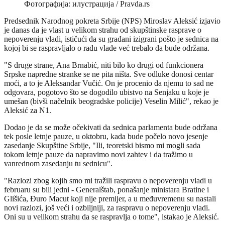
Фотографија: илустрација / Pravda.rs
Predsednik Narodnog pokreta Srbije (NPS) Miroslav Aleksić izjavio
je danas da je vlast u velikom strahu od skupštinske rasprave o
nepoverenju vladi, ističući da su građani izigrani pošto je sednica na
kojoj bi se raspravljalo o radu vlade već trebalo da bude održana.
"S druge strane, Ana Brnabić, niti bilo ko drugi od funkcionera
Srpske napredne stranke se ne pita ništa. Sve odluke donosi centar
moći, a to je Aleksandar Vučić. On je procenio da njemu to sad ne
odgovara, pogotovo što se dogodilo ubistvo na Senjaku u koje je
umešan (bivši načelnik beogradske policije) Veselin Milić", rekao je
Aleksić za N1.
Dodao je da se može očekivati da sednica parlamenta bude održana
tek posle letnje pauze, u oktobru, kada bude počelo novo jesenje
zasedanje Skupštine Srbije, "Ili, teoretski bismo mi mogli sada
tokom letnje pauze da napravimo novi zahtev i da tražimo u
vanrednom zasedanju tu sednicu".
"Razlozi zbog kojih smo mi tražili raspravu o nepoverenju vladi u
februaru su bili jedni - Generalštab, ponašanje ministara Bratine i
Glišića, Đuro Macut koji nije premijer, a u međuvremenu su nastali
novi razlozi, još veći i ozbiljniji, za raspravu o nepoverenju vladi.
Oni su u velikom strahu da se raspravlja o tome", istakao je Aleksić.