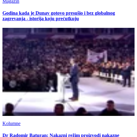
Magazin
Godina kada je Dunav gotovo presušio i bez globalnog
zagrevanja - istorija koju prećutkuju
Kolumne
Dr Radomir Baturan; Nakazni režim proizvodi nakazne