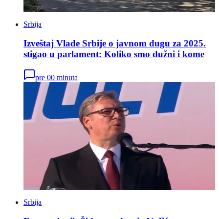
Srbija
Izveštaj Vlade Srbije o javnom dugu za 2025.
stigao u parlament: Koliko smo dužni i kome
pre 00 minuta
Srbija