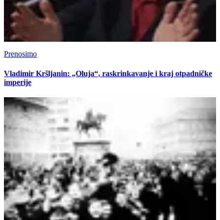
Prenosimo
Vladimir Kršljanin: „Oluja“, raskrinkavanje i kraj otpadničke
imperije