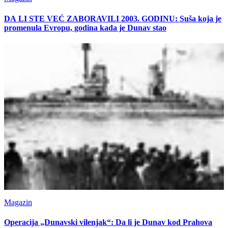
DA LI STE VEĆ ZABORAVILI 2003. GODINU: Suša koja je
promenula Evropu, godina kada je Dunav stao
Magazin
Operacija „Dunavski vilenjak“: Da li je Dunav kod Prahova