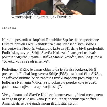
Фотографија: илустрација / Pravda.rs
REKLAMA
Narodni poslanik u skupštini Republike Srpske, lider opozicione
Liste za pravdu i red i kandidat za člana Predsedništva Bosne i
Hercegovine Nebojša Vukanović kaže za N1 da je bivši predsednik
Fudbalskog saveza Srbije Slaviša Kokeza "finansijer i osnivač
pokreta "Sigurna Srpska" Draška Stanivukovića", kao i da je reč o
"čoveku koji sve radi iz senke".
Podsetimo, KRIK je danas objavio da je Slaviša Kokeza, bivši
predsednik Fudbalskog saveza Srbije (FSS) i istaknuti član SNS-a,
angažovao kriminalce da zaprete i fizički napadnu proslavljenog
fudbalera Nemanju Vidića, a što pokazuju poruke koje je 2020.
godine razmenjivao na aplikaciji „skaj”.
Već godinama od Slaviše Kokeze, kontroverznog biznismena, nema
ni traga ni glasa, osim, kako je pisao Radar, spekulacija da živi u
Americi, da se bavi građevinom ili ugostiteljstvom.