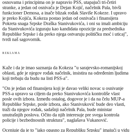
osnovama i principima on je napravio PSS, utapajući tri-četiri
stranke, a jedan od osnivača je Dejan Kojić, načelnik Pala, bivši
funkcioner Demosa, a inače blizak rođak Slaviše Kokeze. I upravo
je preko Kojića, Kokeza postao jedan od osnivača i finansijera
Pokreta snaga Srpske Draška Stanivukovića, i oni su imali ambiciju
da Stanivukovića izguraju kao kandidata opozicije za predsednika
Republike Srpske i da preko njega ostvaruju političku moć i uticaj",
tvrdi naš sagovornik.
REKLAMA
Kaže i da je imao saznanja da Kokeza "u sarajevsko-romanijskoj
oblasti, gde je njegov rođak načelnik, insistira na određenim ljudima
koji trebaju da budu na listi PSS-a".
"On je jedan od finansijera koji je davao veliki novac u osnivanje
PSS-a upravo sa ciljem da preko Stanivukovića kontroliše vlast
posle ovih izbora. Između ostalog, dogovor je i da na čelu MUP-a
Republike Srpske, posle izbora, ako Stanivuković bude deo vlasti,
traži da njegov rođak, sadašnji načelnik Pala, bude ministar
unutrašnjih poslova. Očito da njih interesuje pre svega kontrola
policije i bezbednosnih struktura", naglašava Vukanović.
Ocenjuje da je to "jako opasno za Republiku Srpsku" imajući u vidu