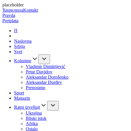
placeholder
Ћирилица
Kontakt
Pravda
Pretplata
П
Naslovna
Srbija
Svet
Kolumne
Vladimir Dimitrijević
Petar Davidov
Aleksandar Dorošenko
Aleksandar Đurđev
Prenosimo
Sport
Magazin
Ratni izveštaji
Ukrajina
Bliski istok
Afrika
Ostalo