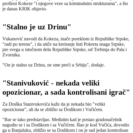
prošlost Kokeze "i njegove veze sa kriminalnim strukturama", a što
je danas KRIK objavio.
"Stalno je uz Drinu"
Vukanović navodi da Kokeza, inače poreklom iz Republike Srpske,
"radi po terenu", i da utiče na kreiranje listi Pokreta snaga Srpske,
pre svega u istočnom delu Republike Srpske, od Trebinja do Pala i
Zvornika.
"On je stalno uz Drinu, ne sme preći u Srbiju", dodaje.
"Stanivuković - nekada veliki
opozicionar, a sada kontrolisani igrač"
Za Draška Stanivukovića kaže da je nekada bio "veliki
opozicionar", ali da se zbližio sa Dodikom i Vučićem.
"Bar se tako predstavljao. Međutim kad je postao gradonačelnik
nagodio se i sa Dodikom i sa Vučićem. Išao je kod Vučića, dovodio
ga u Banjaluku, zbližio se sa Dodikom i on je sad jedan kontrolisan