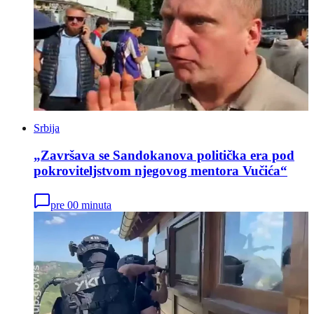
Srbija
„Završava se Sandokanova politička era pod
pokroviteljstvom njegovog mentora Vučića“
pre 00 minuta