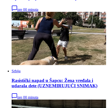
pre 00 minuta
Srbija
Rasistički napad u Šapcu: Žena vređala i
udarala dete (UZNEMIRUJUĆI SNIMAK)
pre 00 minuta