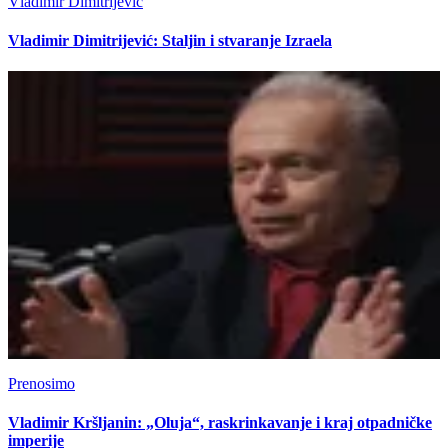
Vladimir Dimitrijević
Vladimir Dimitrijević: Staljin i stvaranje Izraela
Prenosimo
Vladimir Kršljanin: „Oluja“, raskrinkavanje i kraj otpadničke
imperije