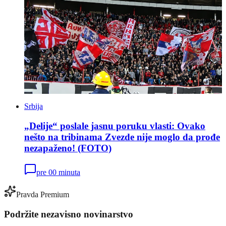
Srbija
„Delije“ poslale jasnu poruku vlasti: Ovako
nešto na tribinama Zvezde nije moglo da prođe
nezapaženo! (FOTO)
pre 00 minuta
Pravda Premium
Podržite nezavisno novinarstvo