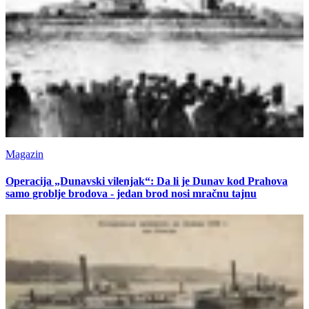
Magazin
Operacija „Dunavski vilenjak“: Da li je Dunav kod Prahova
samo groblje brodova - jedan brod nosi mračnu tajnu