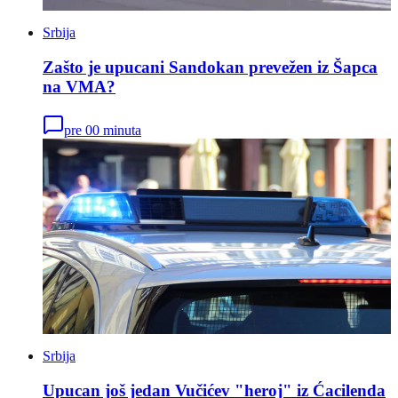
Srbija
Zašto je upucani Sandokan prevežen iz Šapca
na VMA?
pre 00 minuta
Srbija
Upucan još jedan Vučićev "heroj" iz Ćacilenda