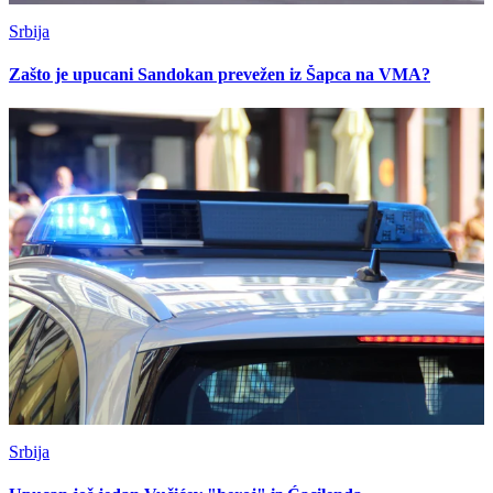
Srbija
Zašto je upucani Sandokan prevežen iz Šapca na VMA?
Srbija