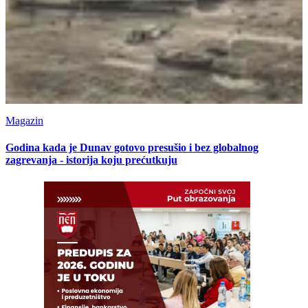
Magazin
Godina kada je Dunav gotovo presušio i bez globalnog
zagrevanja - istorija koju prećutkuju