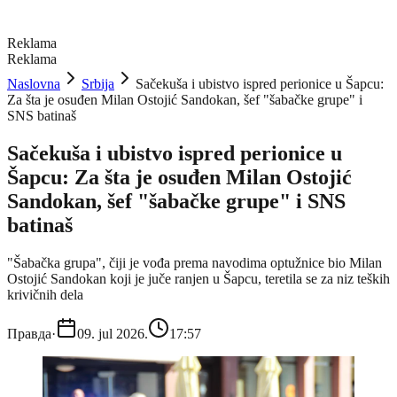
Reklama
Reklama
Naslovna
Srbija
Sačekuša i ubistvo ispred perionice u Šapcu:
Za šta je osuđen Milan Ostojić Sandokan, šef "šabačke grupe" i
SNS batinaš
Sačekuša i ubistvo ispred perionice u
Šapcu: Za šta je osuđen Milan Ostojić
Sandokan, šef "šabačke grupe" i SNS
batinaš
"Šabačka grupa", čiji je vođa prema navodima optužnice bio Milan
Ostojić Sandokan koji je juče ranjen u Šapcu, teretila se za niz teških
krivičnih dela
Правда
·
09. jul 2026.
17:57