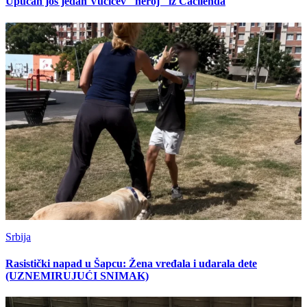
Upucan još jedan Vučićev "heroj" iz Ćacilenda
Srbija
Rasistički napad u Šapcu: Žena vređala i udarala dete
(UZNEMIRUJUĆI SNIMAK)