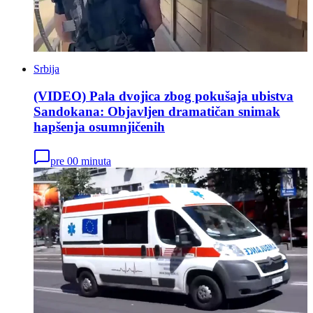
Srbija
(VIDEO) Pala dvojica zbog pokušaja ubistva
Sandokana: Objavljen dramatičan snimak
hapšenja osumnjičenih
pre 00 minuta