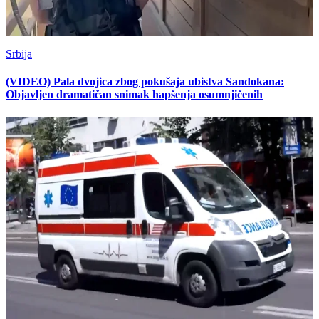
Srbija
(VIDEO) Pala dvojica zbog pokušaja ubistva Sandokana:
Objavljen dramatičan snimak hapšenja osumnjičenih