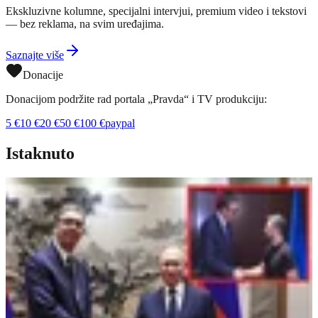
Ekskluzivne kolumne, specijalni intervjui, premium video i tekstovi
— bez reklama, na svim uređajima.
Saznajte više
Donacije
Donacijom podržite rad portala „Pravda“ i TV produkciju:
5
€
10
€
20
€
50
€
100
€
paypal
Istaknuto