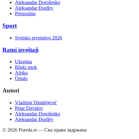
Aleksandar Dorošenko
Aleksandar Đurđev
Prenosimo
Sport
Svetsko prvenstvo 2026
Ratni izveštaji
Ukrajina
Bliski istok
Afrika
Ostalo
Autori
Vladimir Dimitrijević
Petar Davidov
Aleksandar Dorošenko
Aleksandar Đurđev
©
2026
Pravda.rs — Сва права задржана