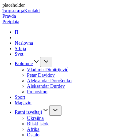
placeholder
Ћирилица
Kontakt
Pravda
Pretplata
П
Naslovna
Srbija
Svet
Kolumne
Vladimir Dimitrijević
Petar Davidov
Aleksandar Dorošenko
Aleksandar Đurđev
Prenosimo
Sport
Magazin
Ratni izveštaji
Ukrajina
Bliski istok
Afrika
Ostalo