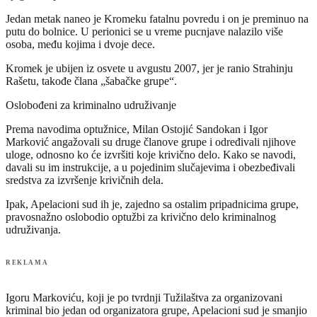
Jedan metak naneo je Kromeku fatalnu povredu i on je preminuo na
putu do bolnice. U perionici se u vreme pucnjave nalazilo više
osoba, među kojima i dvoje dece.
Kromek je ubijen iz osvete u avgustu 2007, jer je ranio Strahinju
Rašetu, takođe člana „šabačke grupe“.
Oslobođeni za kriminalno udruživanje
Prema navodima optužnice, Milan Ostojić Sandokan i Igor
Marković angažovali su druge članove grupe i određivali njihove
uloge, odnosno ko će izvršiti koje krivično delo. Kako se navodi,
davali su im instrukcije, a u pojedinim slučajevima i obezbeđivali
sredstva za izvršenje krivičnih dela.
Ipak, Apelacioni sud ih je, zajedno sa ostalim pripadnicima grupe,
pravosnažno oslobodio optužbi za krivično delo kriminalnog
udruživanja.
REKLAMA
Igoru Markoviću, koji je po tvrdnji Tužilaštva za organizovani
kriminal bio jedan od organizatora grupe, Apelacioni sud je smanjio