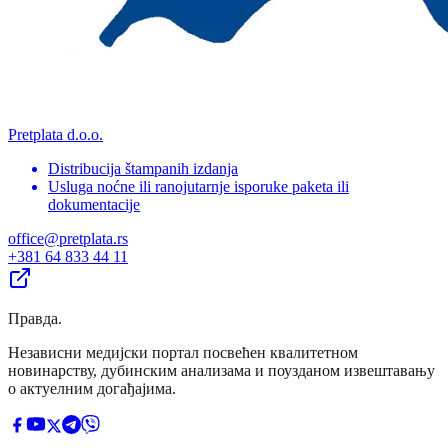
Pretplata d.o.o.
Distribucija štampanih izdanja
Usluga noćne ili ranojutarnje isporuke paketa ili
dokumentacije
office@pretplata.rs
+381 64 833 44 11
Правда
.
Независни медијски портал посвећен квалитетном
новинарству, дубинским анализама и поузданом извештавању
о актуелним догађајима.