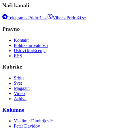
Naši kanali
Telegram - Pridruži se
Viber - Pridruži se
Pravno
Kontakt
Politika privatnosti
Uslovi korišćenja
RSS
Rubrike
Srbija
Svet
Magazin
Video
Arhiva
Kolumne
Vladimir Dimitrijević
Petar Davidov