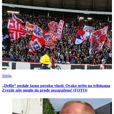
Srbija
„Delije“ poslale jasnu poruku vlasti: Ovako nešto na tribinama
Zvezde nije moglo da prođe nezapaženo! (FOTO)