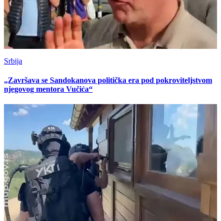
Srbija
„Završava se Sandokanova politička era pod pokroviteljstvom
njegovog mentora Vučića“