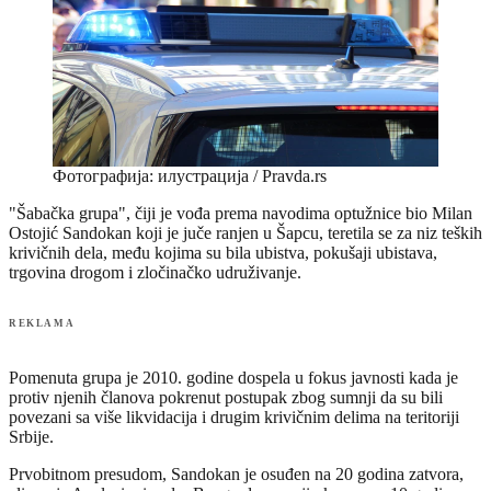
Фотографија: илустрација / Pravda.rs
"Šabačka grupa", čiji je vođa prema navodima optužnice bio Milan
Ostojić Sandokan koji je juče ranjen u Šapcu, teretila se za niz teških
krivičnih dela, među kojima su bila ubistva, pokušaji ubistava,
trgovina drogom i zločinačko udruživanje.
REKLAMA
Pomenuta grupa je 2010. godine dospela u fokus javnosti kada je
protiv njenih članova pokrenut postupak zbog sumnji da su bili
povezani sa više likvidacija i drugim krivičnim delima na teritoriji
Srbije.
Prvobitnom presudom, Sandokan je osuđen na 20 godina zatvora,