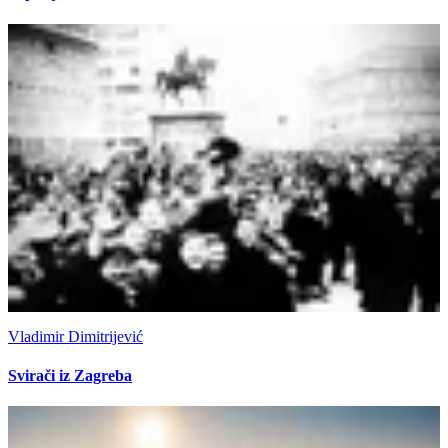
Vladimir Dimitrijević
Svirači iz Zagreba