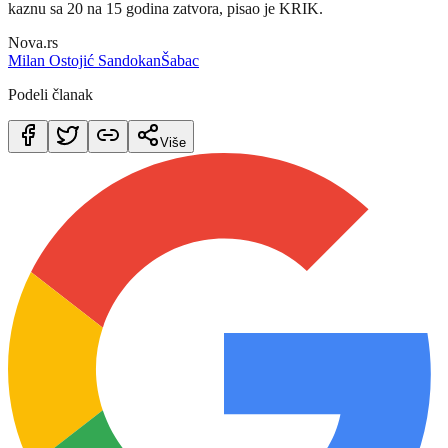
kaznu sa 20 na 15 godina zatvora, pisao je KRIK.
Nova.rs
Milan Ostojić Sandokan
Šabac
Podeli članak
Više