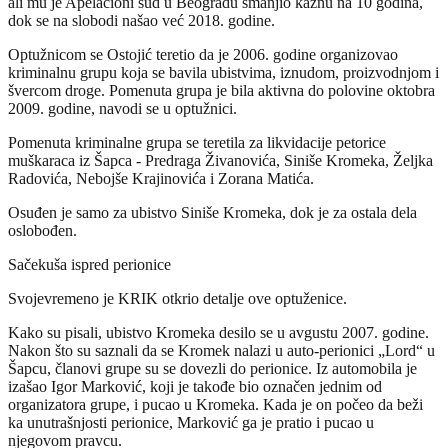
ali mu je Apelacioni sud u Beogradu smanjio kaznu na 10 godina,
dok se na slobodi našao već 2018. godine.
Optužnicom se Ostojić teretio da je 2006. godine organizovao
kriminalnu grupu koja se bavila ubistvima, iznudom, proizvodnjom i
švercom droge. Pomenuta grupa je bila aktivna do polovine oktobra
2009. godine, navodi se u optužnici.
Pomenuta kriminalne grupa se teretila za likvidacije petorice
muškaraca iz Šapca - Predraga Živanovića, Siniše Kromeka, Željka
Radovića, Nebojše Krajinovića i Zorana Matića.
Osuđen je samo za ubistvo Siniše Kromeka, dok je za ostala dela
oslobođen.
Sačekuša ispred perionice
Svojevremeno je KRIK otkrio detalje ove optuženice.
Kako su pisali, ubistvo Kromeka desilo se u avgustu 2007. godine.
Nakon što su saznali da se Kromek nalazi u auto-perionici „Lord“ u
Šapcu, članovi grupe su se dovezli do perionice. Iz automobila je
izašao Igor Marković, koji je takođe bio označen jednim od
organizatora grupe, i pucao u Kromeka. Kada je on počeo da beži
ka unutrašnjosti perionice, Marković ga je pratio i pucao u
njegovom pravcu.