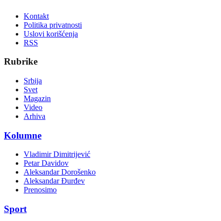
Kontakt
Politika privatnosti
Uslovi korišćenja
RSS
Rubrike
Srbija
Svet
Magazin
Video
Arhiva
Kolumne
Vladimir Dimitrijević
Petar Davidov
Aleksandar Dorošenko
Aleksandar Đurđev
Prenosimo
Sport