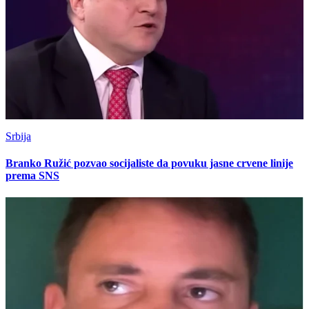
Srbija
Branko Ružić pozvao socijaliste da povuku jasne crvene linije
prema SNS