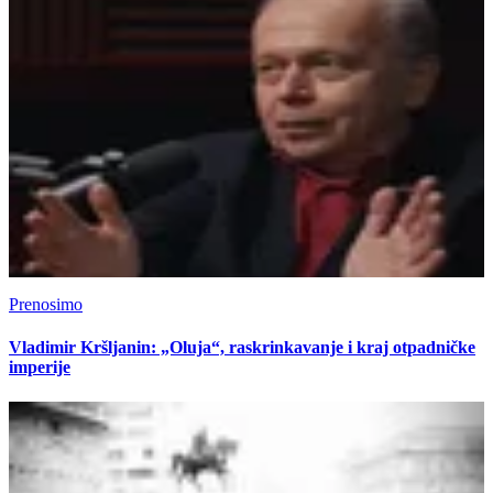
Prenosimo
Vladimir Kršljanin: „Oluja“, raskrinkavanje i kraj otpadničke
imperije