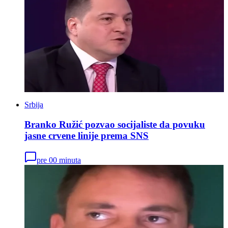
Srbija
Branko Ružić pozvao socijaliste da povuku
jasne crvene linije prema SNS
pre 00 minuta