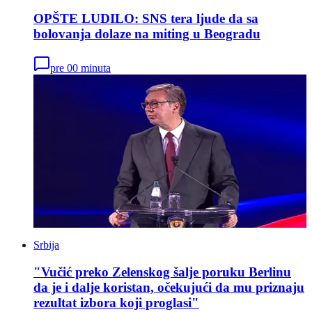
OPŠTE LUDILO: SNS tera ljude da sa
bolovanja dolaze na miting u Beogradu
pre 00 minuta
Srbija
"Vučić preko Zelenskog šalje poruku Berlinu
da je i dalje koristan, očekujući da mu priznaju
rezultat izbora koji proglasi"