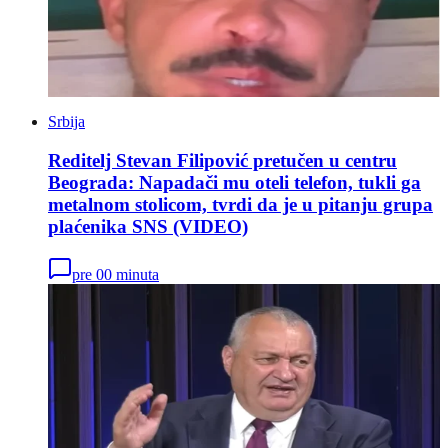
Srbija
Reditelj Stevan Filipović pretučen u centru
Beograda: Napadači mu oteli telefon, tukli ga
metalnom stolicom, tvrdi da je u pitanju grupa
plaćenika SNS (VIDEO)
pre 00 minuta