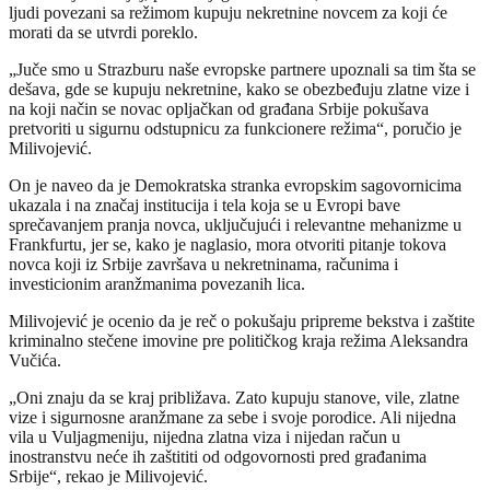
ljudi povezani sa režimom kupuju nekretnine novcem za koji će
morati da se utvrdi poreklo.
„Juče smo u Strazburu naše evropske partnere upoznali sa tim šta se
dešava, gde se kupuju nekretnine, kako se obezbeđuju zlatne vize i
na koji način se novac opljačkan od građana Srbije pokušava
pretvoriti u sigurnu odstupnicu za funkcionere režima“, poručio je
Milivojević.
On je naveo da je Demokratska stranka evropskim sagovornicima
ukazala i na značaj institucija i tela koja se u Evropi bave
sprečavanjem pranja novca, uključujući i relevantne mehanizme u
Frankfurtu, jer se, kako je naglasio, mora otvoriti pitanje tokova
novca koji iz Srbije završava u nekretninama, računima i
investicionim aranžmanima povezanih lica.
Milivojević je ocenio da je reč o pokušaju pripreme bekstva i zaštite
kriminalno stečene imovine pre političkog kraja režima Aleksandra
Vučića.
„Oni znaju da se kraj približava. Zato kupuju stanove, vile, zlatne
vize i sigurnosne aranžmane za sebe i svoje porodice. Ali nijedna
vila u Vuljagmeniju, nijedna zlatna viza i nijedan račun u
inostranstvu neće ih zaštititi od odgovornosti pred građanima
Srbije“, rekao je Milivojević.