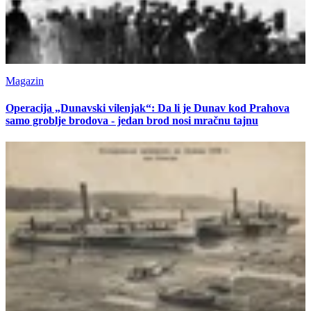
Magazin
Operacija „Dunavski vilenjak“: Da li je Dunav kod Prahova
samo groblje brodova - jedan brod nosi mračnu tajnu