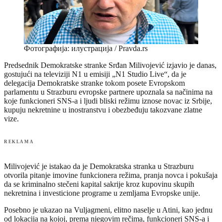
Фотографија: илустрација / Pravda.rs
Predsednik Demokratske stranke Srđan Milivojević izjavio je danas,
gostujući na televiziji N1 u emisiji „N1 Studio Live“, da je
delegacija Demokratske stranke tokom posete Evropskom
parlamentu u Strazburu evropske partnere upoznala sa načinima na
koje funkcioneri SNS-a i ljudi bliski režimu iznose novac iz Srbije,
kupuju nekretnine u inostranstvu i obezbeđuju takozvane zlatne
vize.
REKLAMA
Milivojević je istakao da je Demokratska stranka u Strazburu
otvorila pitanje imovine funkcionera režima, pranja novca i pokušaja
da se kriminalno stečeni kapital sakrije kroz kupovinu skupih
nekretnina i investicione programe u zemljama Evropske unije.
Posebno je ukazao na Vuljagmeni, elitno naselje u Atini, kao jednu
od lokacija na kojoj, prema njegovim rečima, funkcioneri SNS-a i