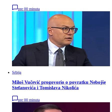
pre 00 minuta
Srbija
Miloš Vučević progovorio o povratku Nebojše
Stefanovića i Tomislava Nikolića
pre 00 minuta