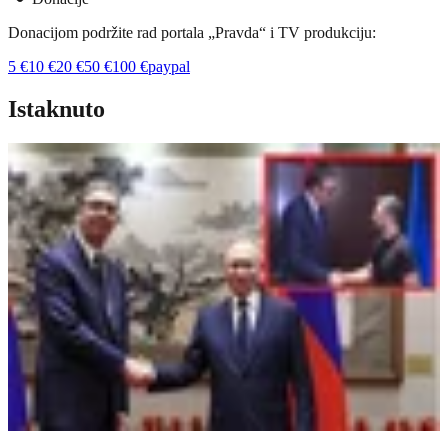
Donacijom podržite rad portala „Pravda“ i TV produkciju:
5
€
10
€
20
€
50
€
100
€
paypal
Istaknuto