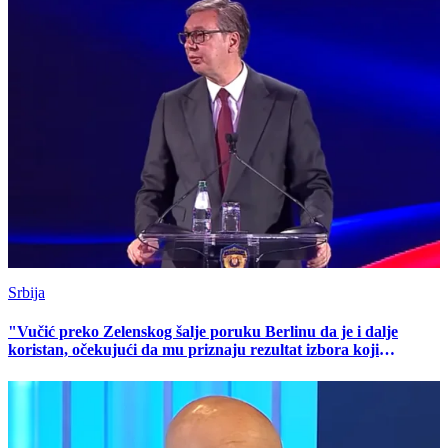
Srbija
"Vučić preko Zelenskog šalje poruku Berlinu da je i dalje
koristan, očekujući da mu priznaju rezultat izbora koji
proglasi"