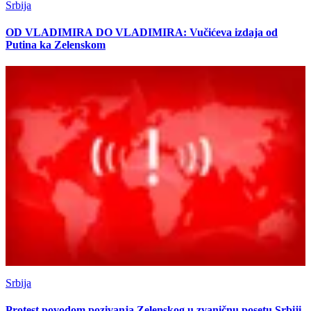
Srbija
OD VLADIMIRA DO VLADIMIRA: Vučićeva izdaja od
Putina ka Zelenskom
Srbija
Protest povodom pozivanja Zelenskog u zvaničnu posetu Srbiji