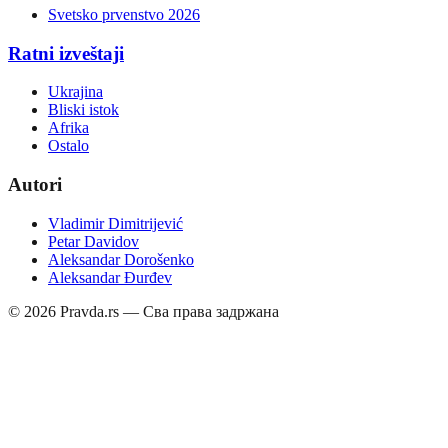
Svetsko prvenstvo 2026
Ratni izveštaji
Ukrajina
Bliski istok
Afrika
Ostalo
Autori
Vladimir Dimitrijević
Petar Davidov
Aleksandar Dorošenko
Aleksandar Đurđev
©
2026
Pravda.rs — Сва права задржана