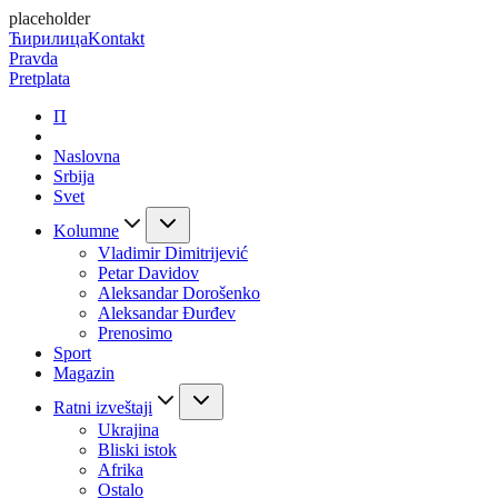
placeholder
Ћирилица
Kontakt
Pravda
Pretplata
П
Naslovna
Srbija
Svet
Kolumne
Vladimir Dimitrijević
Petar Davidov
Aleksandar Dorošenko
Aleksandar Đurđev
Prenosimo
Sport
Magazin
Ratni izveštaji
Ukrajina
Bliski istok
Afrika
Ostalo