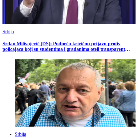
Srbija
Srđan Milivojević (DS): Podneću krivičnu prijavu protiv
policajaca koji su studentima i građanima oteli transparent
„Studenti pobeđuju“
Srbija