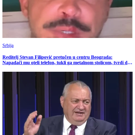
Srbija
Reditelj Stevan Filipović pretučen u centru Beograda:
Napadači mu oteli telefon, tukli ga metalnom stolicom, tvrdi da
je u pitanju grupa plaćenika SNS (VIDEO)