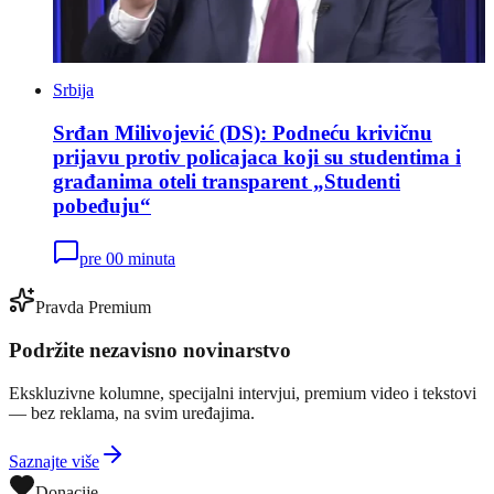
Srbija
Srđan Milivojević (DS): Podneću krivičnu
prijavu protiv policajaca koji su studentima i
građanima oteli transparent „Studenti
pobeđuju“
pre 00 minuta
Pravda Premium
Podržite nezavisno novinarstvo
Ekskluzivne kolumne, specijalni intervjui, premium video i tekstovi
— bez reklama, na svim uređajima.
Saznajte više
Donacije