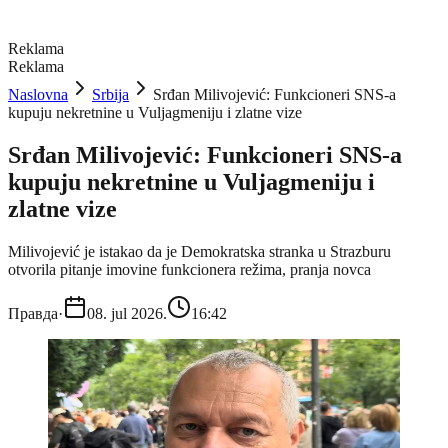
Reklama
Reklama
Naslovna
Srbija
Srđan Milivojević: Funkcioneri SNS-a
kupuju nekretnine u Vuljagmeniju i zlatne vize
Srđan Milivojević: Funkcioneri SNS-a
kupuju nekretnine u Vuljagmeniju i
zlatne vize
Milivojević je istakao da je Demokratska stranka u Strazburu
otvorila pitanje imovine funkcionera režima, pranja novca
Правда
·
08. jul 2026.
16:42