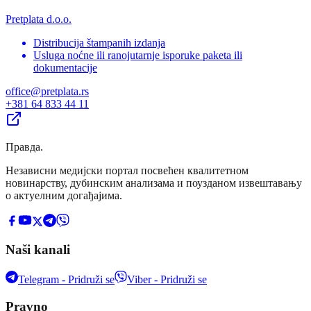
Pretplata d.o.o.
Distribucija štampanih izdanja
Usluga noćne ili ranojutarnje isporuke paketa ili
dokumentacije
office@pretplata.rs
+381 64 833 44 11
Правда
.
Независни медијски портал посвећен квалитетном
новинарству, дубинским анализама и поузданом извештавању
о актуелним догађајима.
Naši kanali
Telegram - Pridruži se
Viber - Pridruži se
Pravno