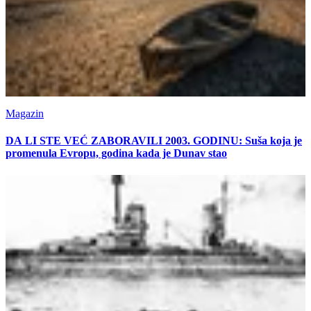
Magazin
DA LI STE VEĆ ZABORAVILI 2003. GODINU: Suša koja je
promenula Evropu, godina kada je Dunav stao