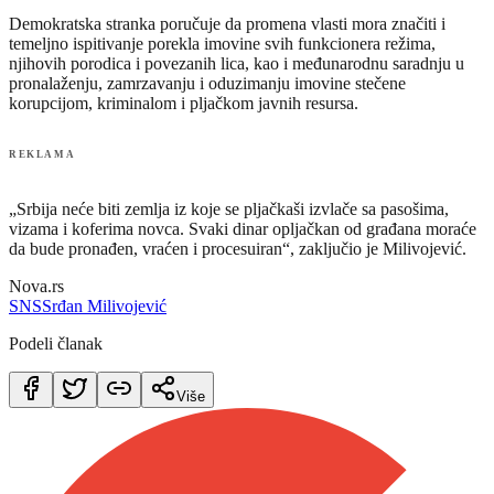
Demokratska stranka poručuje da promena vlasti mora značiti i
temeljno ispitivanje porekla imovine svih funkcionera režima,
njihovih porodica i povezanih lica, kao i međunarodnu saradnju u
pronalaženju, zamrzavanju i oduzimanju imovine stečene
korupcijom, kriminalom i pljačkom javnih resursa.
REKLAMA
„Srbija neće biti zemlja iz koje se pljačkaši izvlače sa pasošima,
vizama i koferima novca. Svaki dinar opljačkan od građana moraće
da bude pronađen, vraćen i procesuiran“, zaključio je Milivojević.
Nova.rs
SNS
Srđan Milivojević
Podeli članak
Više