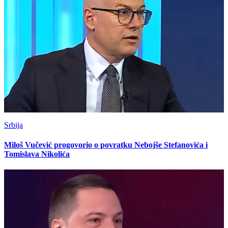
Srbija
Miloš Vučević progovorio o povratku Nebojše Stefanovića i
Tomislava Nikolića