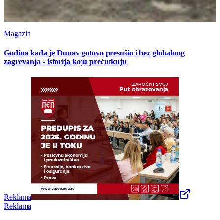
Magazin
Godina kada je Dunav gotovo presušio i bez globalnog
zagrevanja - istorija koju prećutkuju
Reklama
Reklama