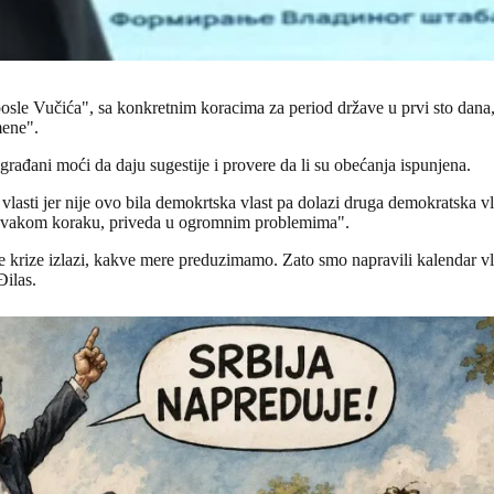
posle Vučića", sa konkretnim koracima za period države u prvi sto dana,
mene".
građani moći da daju sugestije i provere da li su obećanja ispunjena.
sti jer nije ovo bila demokrtska vlast pa dolazi druga demokratska vla
 na svakom koraku, priveda u ogromnim problemima".
ve krize izlazi, kakve mere preduzimamo. Zato smo napravili kalendar vl
Đilas.