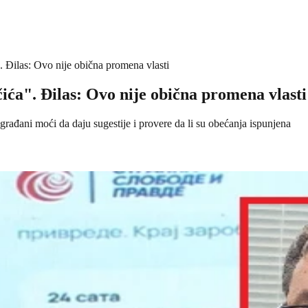
. Đilas: Ovo nije obična promena vlasti
ića". Đilas: Ovo nije obična promena vlasti
e građani moći da daju sugestije i provere da li su obećanja ispunjena