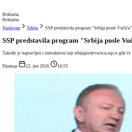
Reklama
Reklama
Naslovna
Srbija
SSP predstavila program "Srbija posle Vučića"
SSP predstavila program "Srbija posle Vuč
Takođe je napravljen i interaktivni saji srbijaposlevucica.ssp.rs gde ć
Правда
·
22. jun 2026.
16:55