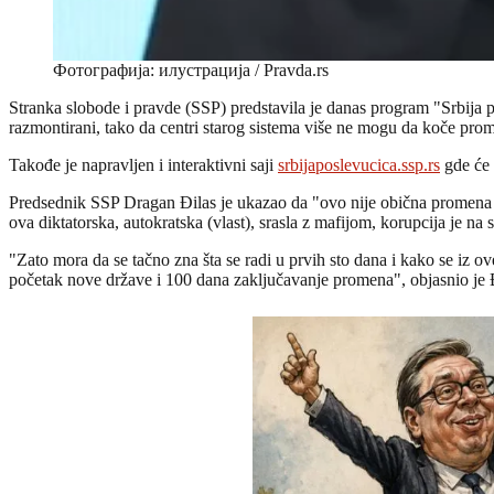
Фотографија: илустрација / Pravda.rs
Stranka slobode i pravde (SSP) predstavila je danas program "Srbija 
razmontirani, tako da centri starog sistema više ne mogu da koče pro
Takođe je napravljen i interaktivni saji
srbijaposlevucica.ssp.rs
gde će 
Predsednik SSP Dragan Đilas je ukazao da "ovo nije obična promena vla
ova diktatorska, autokratska (vlast), srasla z mafijom, korupcija je
"Zato mora da se tačno zna šta se radi u prvih sto dana i kako se iz o
početak nove države i 100 dana zaključavanje promena", objasnio je 