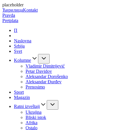
placeholder
Ћирилица
Kontakt
Pravda
Pretplata
П
Naslovna
Srbija
Svet
Kolumne
Vladimir Dimitrijević
Petar Davidov
Aleksandar Dorošenko
Aleksandar Đurđev
Prenosimo
Sport
Magazin
Ratni izveštaji
Ukrajina
Bliski istok
Afrika
Ostalo