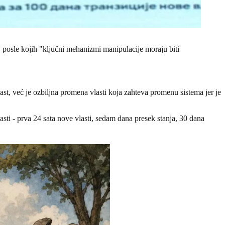
 posle kojih "ključni mehanizmi manipulacije moraju biti
st, već je ozbiljna promena vlasti koja zahteva promenu sistema jer je
asti - prva 24 sata nove vlasti, sedam dana presek stanja, 30 dana