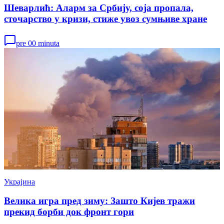
Шеварлић: Аларм за Србију, соја пропала,
сточарство у кризи, стиже увоз сумњиве хране
pre 00 minuta
Украјина
Велика игра пред зиму: Зашто Кијев тражи
прекид борби док фронт гори