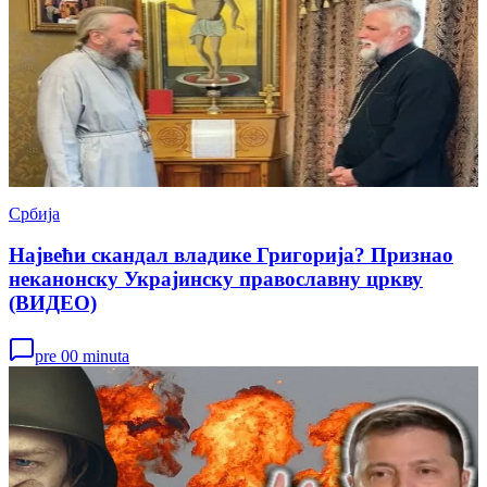
Србија
Највећи скандал владике Григорија? Признао
неканонску Украјинску православну цркву
(ВИДЕО)
pre 00 minuta