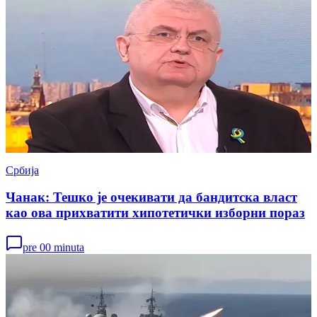
Србија
Чанак: Тешко је очекивати да бандитска власт
као ова прихватити хипотетички изборни пораз
pre 00 minuta