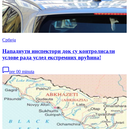
Србија
Нападнути инспектори док су контролисали
услове рада услед екстремних врућина!
pre 00 minuta