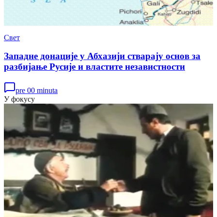
Свет
Западне донације у Абхазији стварају основ за
разбијање Русије и властите независтности
pre 00 minuta
У фокусу