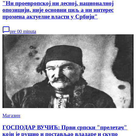
"Ни проевропској ни десној, националној
опозицији, није основни циљ а ни интерес
промена актуелне власти у Србији"
pre 00 minuta
Магазин
ГОСПОДАР ВУЧИЋ: Први српски "прелетач"
који је рушио и постављао владаре и скупо