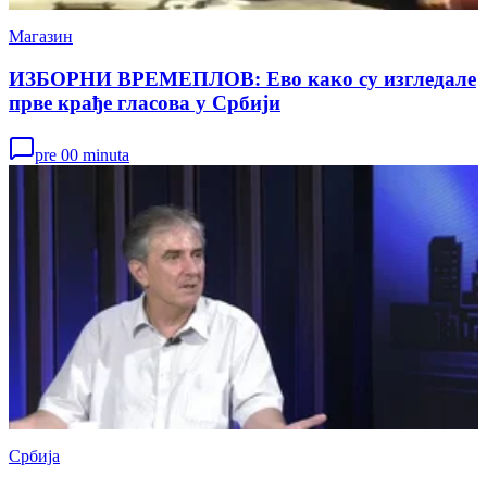
Магазин
ИЗБОРНИ ВРЕМЕПЛОВ: Ево како су изгледале
прве крађе гласова у Србији
pre 00 minuta
Србија