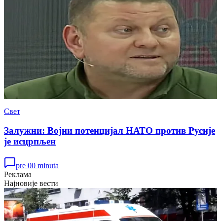
Свет
Залужни: Војни потенцијал НАТО против Русије
је исцрпљен
pre 00 minuta
Реклама
Најновије вести