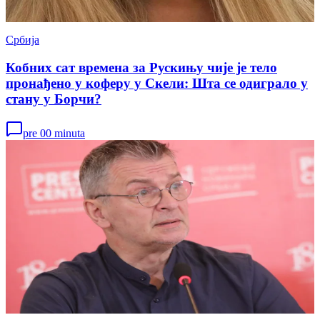
Србија
Кобних сат времена за Рускињу чије је тело
пронађено у коферу у Скели: Шта се одиграло у
стану у Борчи?
pre 00 minuta