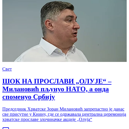
Свет
ШОК НА ПРОСЛАВИ „ОЛУЈЕ“ –
Милановић пљунуо НАТО, а онда
споменуо Србију
Председник Хрватске Зоран Милановић запрепастио је данас
све присутне у Книну, где се одржавала централна церемонија
хрватске прославе злочиначке акције „Олуја“