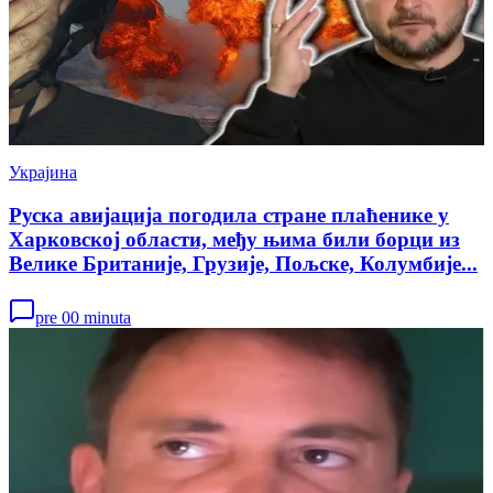
Украјина
Руска авијација погодила стране плаћенике у
Харковској области, међу њима били борци из
Велике Британије, Грузије, Пољске, Колумбије...
pre 00 minuta