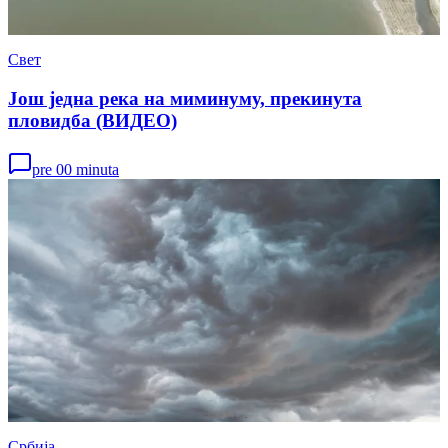
Свет
Још једна река на миминуму, прекинута
пловидба (ВИДЕО)
pre 00 minuta
Србија