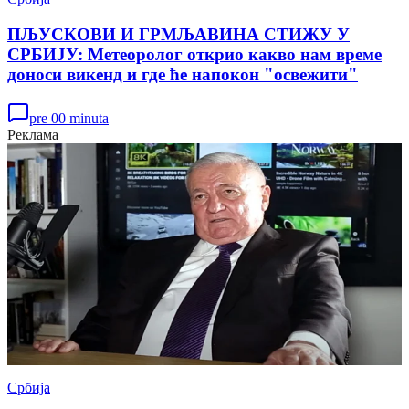
ПЉУСКОВИ И ГРМЉАВИНА СТИЖУ У
СРБИЈУ: Метеоролог открио какво нам време
доноси викенд и где ће напокон "освежити"
pre 00 minuta
Реклама
Србија