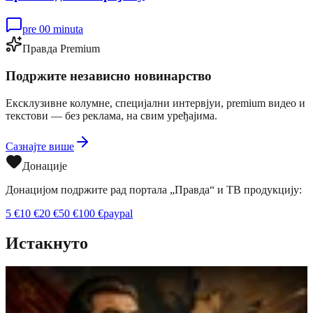
pre 00 minuta
Правда Premium
Подржите независно новинарство
Ексклузивне колумне, специјални интервјуи, premium видео и
текстови — без реклама, на свим уређајима.
Сазнајте више
Донације
Донацијом подржите рад портала „Правда“ и ТВ продукцију:
5
€
10
€
20
€
50
€
100
€
paypal
Истакнуто