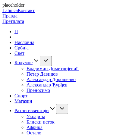
placeholder
Latinica
Контакт
Правда
Претплата
П
Насловна
Србија
Свет
Колумне
Владимир Димитријевић
Петар Давидов
Александар Дорошенко
Александар Ђурђев
Преносимо
Спорт
Магазин
Ратни извештаји
Украјина
Блиски исток
Африка
Остало