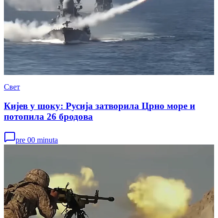
Свет
Кијев у шоку: Русија затворила Црно море и
потопила 26 бродова
pre 00 minuta