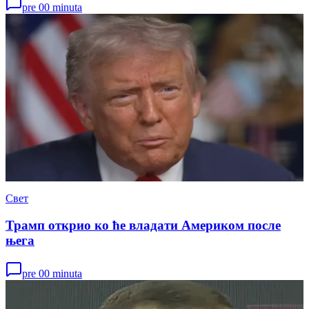
pre 00 minuta
Свет
Трамп открио ко ће владати Америком после
њега
pre 00 minuta