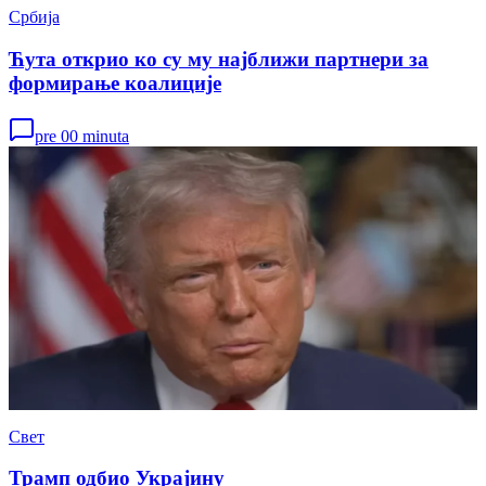
Србија
Ћута открио ко су му најближи партнери за
формирање коалиције
pre 00 minuta
Свет
Трамп одбио Украјину