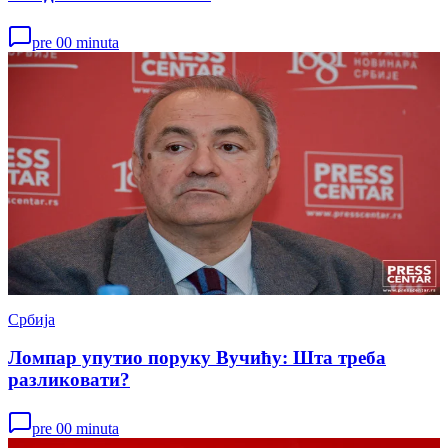
pre 00 minuta
Србија
Ломпар упутио поруку Вучићу: Шта треба
разликовати?
pre 00 minuta