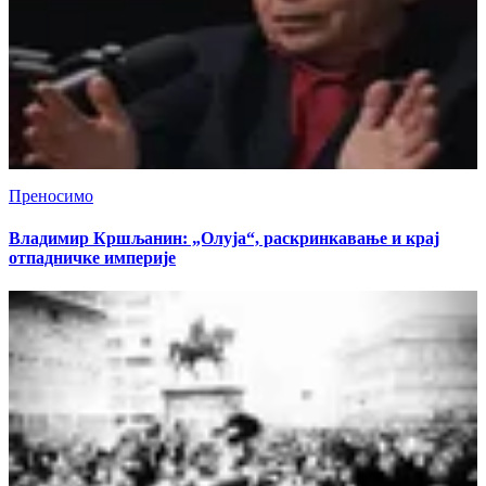
Преносимо
Владимир Кршљанин: „Олуја“, раскринкавање и крај
отпадничке империје