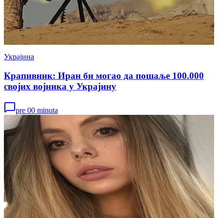
Украјина
Крапивник: Иран би могао да пошаље 100.000
својих војника у Украјину
pre 00 minuta