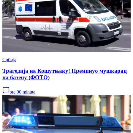
Србија
Трагедија на Кошутњаку! Преминуо мушкарац
на базену (ФОТО)
pre 00 minuta