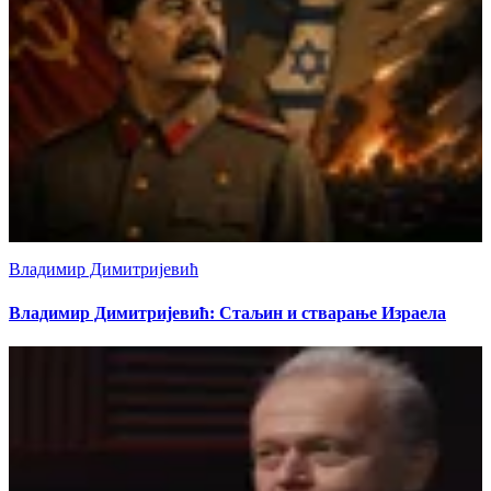
Владимир Димитријевић
Владимир Димитријевић: Стаљин и стварање Израела