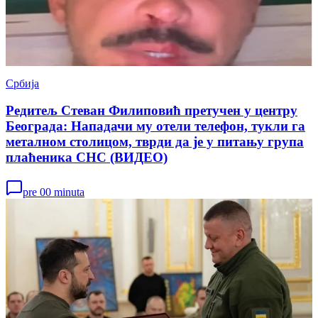
Србија
Редитељ Стеван Филиповић претучен у центру
Београда: Нападачи му отели телефон, тукли га
металном столицом, тврди да је у питању група
плаћеника СНС (ВИДЕО)
pre 00 minuta