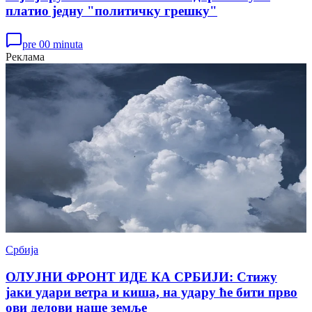
платио једну "политичку грешку"
pre 00 minuta
Реклама
Србија
ОЛУЈНИ ФРОНТ ИДЕ КА СРБИЈИ: Стижу
јаки удари ветра и киша, на удару ће бити прво
ови делови наше земље