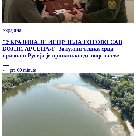
Украјина
"УКРАЈИНА ЈЕ ИСЦРПЕЛА ГОТОВО САВ
ВОЈНИ АРСЕНАЛ" Залужни тешка срца
признао: Русија је пронашла одговор на све
pre 00 minuta