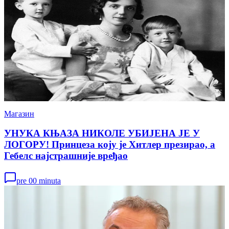
Магазин
УНУКА КЊАЗА НИКОЛЕ УБИЈЕНА ЈЕ У
ЛОГОРУ! Принцеза коју је Хитлер презирао, а
Гебелс најстрашније вређао
pre 00 minuta