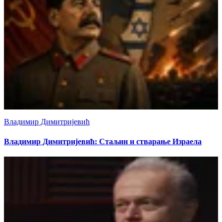
Владимир Димитријевић
Владимир Димитријевић: Стаљин и стварање Израела