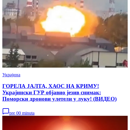
Украјина
ГОРЕЛА ЈАЛТА, ХАОС НА КРИМУ!
Украјински ГУР објавио језив снимак:
Поморски дронови улетели у луку! (ВИДЕО)
pre 00 minuta