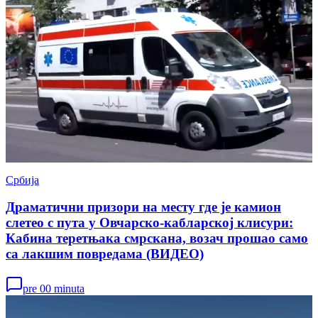
Србија
Драматични призори на месту где је камион
слетео с пута у Овчарско-кабларској клисури:
Кабина теретњака смрскана, возач прошао само
са лакшим повредама (ВИДЕО)
pre 00 minuta