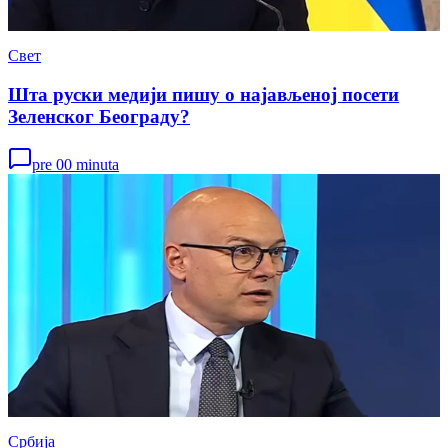
Свет
Шта руски медији пишу о најављеној посети
Зеленског Београду?
pre 00 minuta
Србија