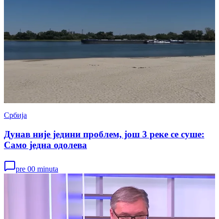
Србија
Дунав није једини проблем, још 3 реке се суше:
Само једна одолева
pre 00 minuta