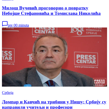
Милош Вучевић проговорио о повратку
Небојше Стефановића и Томислава Николића
pre 00 minuta
Србија
Ломпар и Кавчић на трибини у Нишу: Србију су
направили учитељи и професори