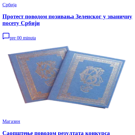
Србија
Протест поводом позивања Зеленског у званичну
посету Србији
pre 00 minuta
Магазин
Саопштење поводом резултата конкурса