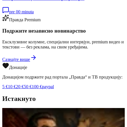
pre 00 minuta
Правда Premium
Подржите независно новинарство
Ексклузивне колумне, специјални интервјуи, premium видео и
текстови — без реклама, на свим уређајима.
Сазнајте више
Донације
Донацијом подржите рад портала „Правда“ и ТВ продукцију:
5
€
10
€
20
€
50
€
100
€
paypal
Истакнуто