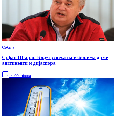
Србија
Срђан Шкоро: Кључ успеха на изборима држе
апстиненти и дијаспора
pre 00 minuta