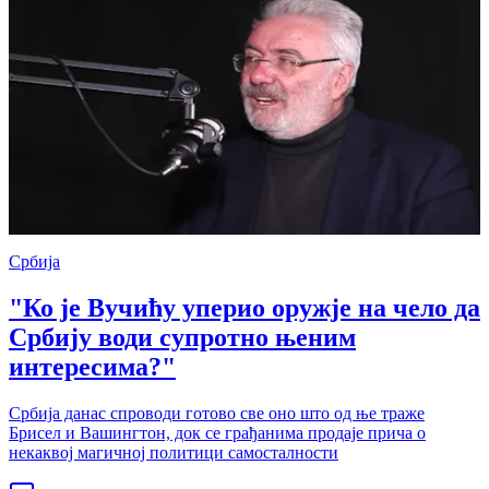
Србија
"Ко је Вучићу уперио оружје на чело да
Србију води супротно њеним
интересима?"
Србија данас спроводи готово све оно што од ње траже
Брисел и Вашингтон, док се грађанима продаје прича о
некаквој магичној политици самосталности