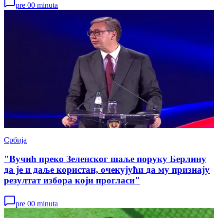
pre 00 minuta
Србија
"Вучић преко Зеленског шаље поруку Берлину
да је и даље користан, очекујући да му признају
резултат избора који прогласи"
pre 00 minuta