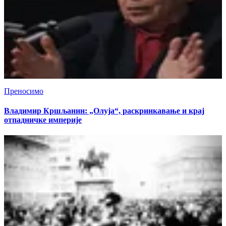
Преносимо
Владимир Кршљанин: „Олуја“, раскринкавање и крај
отпадничке империје