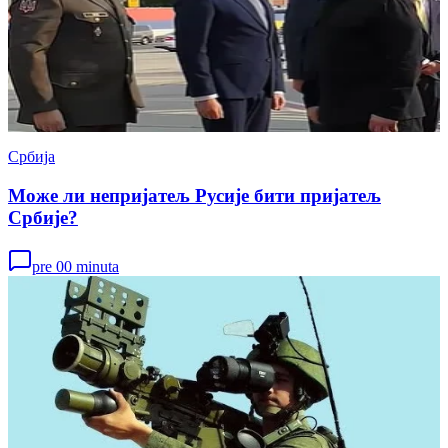
Србија
Може ли непријатељ Русије бити пријатељ
Србије?
pre 00 minuta