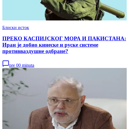
Блиски исток
ПРЕКО КАСПИЈСКОГ МОРА И ПАКИСТАНА:
Иран је добио кинеске и руске системе
противваздушне одбране?
pre 00 minuta