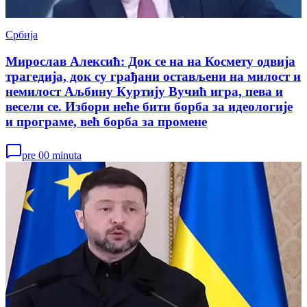
Србија
Мирослав Алексић: Док се на на Космету одвија
трагедија, док су грађани остављени на милост и
немилост Аљбину Куртију Вучић игра, пева и
весели се. Избори неће бити борба за идеологије
и програме, већ борба за промене
pre 00 minuta