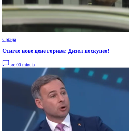
Србија
Стигле нове цене горива: Дизел поскупео!
pre 00 minuta