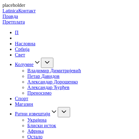
placeholder
Latinica
Контакт
Правда
Претплата
П
Насловна
Србија
Свет
Колумне
Владимир Димитријевић
Петар Давидов
Александар Дорошенко
Александар Ђурђев
Преносимо
Спорт
Магазин
Ратни извештаји
Украјина
Блиски исток
Африка
Остало