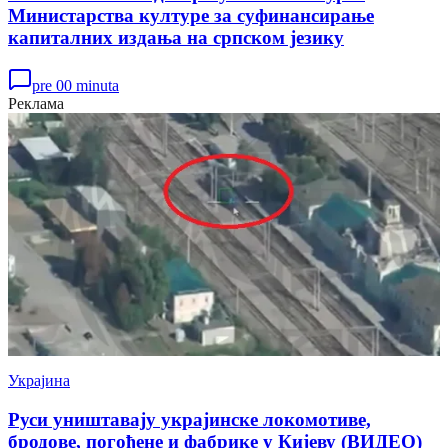
Министарства културе за суфинансирање
капиталних издања на српском језику
pre 00 minuta
Реклама
Украјина
Руси уништавају украјинске локомотиве,
бродове, погођене и фабрике у Кијеву (ВИДЕО)