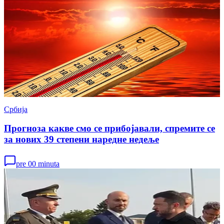
Србија
Прогноза какве смо се прибојавали, спремите се
за нових 39 степени наредне недеље
pre 00 minuta