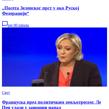
„Посета Зеленског прст у око Руској
Федерацији“
pre 00 minuta
Свет
Француска пред политичким земљотресом: Ле
Пен улази у завршни напад