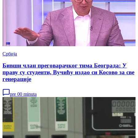
Србија
Бивши члан преговарачког тима Београда: У
праву су студенти, Вучићу издао си Косово за све
генерације
pre 00 minuta