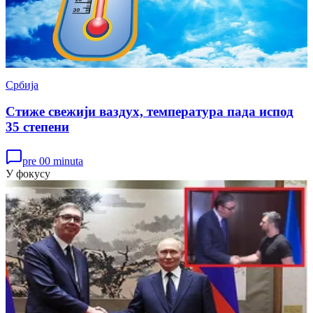
Србија
Стиже свежији ваздух, температура пада испод
35 степени
pre 00 minuta
У фокусу