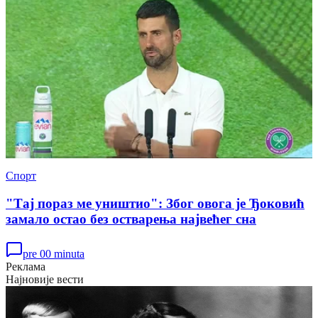
Спорт
"Тај пораз ме уништио": Због овога је Ђоковић
замало остао без остварења највећег сна
pre 00 minuta
Реклама
Најновије вести