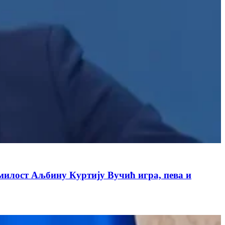
емилост Аљбину Куртију Вучић игра, пева и