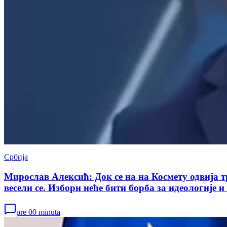
Србија
Мирослав Алексић: Док се на на Космету одвија т
весели се. Избори неће бити борба за идеологије и
pre 00 minuta