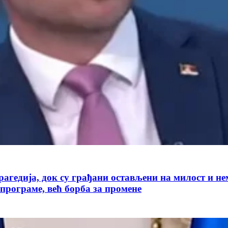
рагедија, док су грађани остављени на милост и н
 програме, већ борба за промене