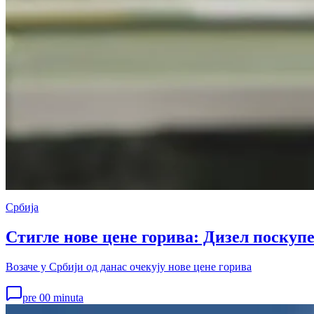
Србија
Стигле нове цене горива: Дизел поскупе
Возаче у Србији од данас очекују нове цене горива
pre 00 minuta