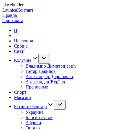
placeholder
Latinica
Контакт
Правда
Претплата
П
Насловна
Србија
Свет
Колумне
Владимир Димитријевић
Петар Давидов
Александар Дорошенко
Александар Ђурђев
Преносимо
Спорт
Магазин
Ратни извештаји
Украјина
Блиски исток
Африка
Остало