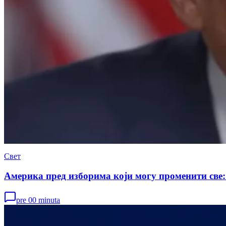
Свет
Америка пред изборима који могу променити све:
pre 00 minuta