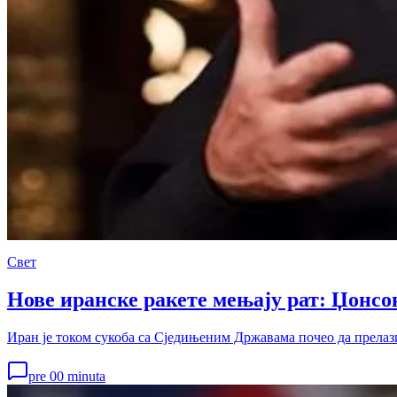
Свет
Нове иранске ракете мењају рат: Џонсон
Иран је током сукоба са Сједињеним Државама почео да прелази
pre 00 minuta