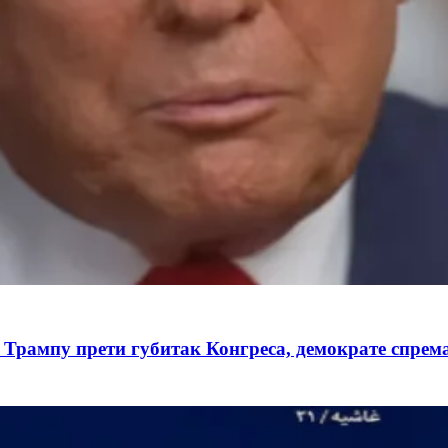
 Трампу прети губитак Конгреса, демократе спрема