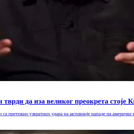
 тврди да иза великог преокрета стоје К
 са претежно узвратних удара на активније нападе на америчке 