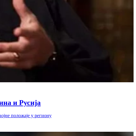
ина и Русија
војне положаје у региону