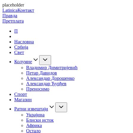
placeholder
Latinica
Контакт
Правда
Претплата
П
Насловна
Србија
Свет
Колумне
Владимир Димитријевић
Петар Давидов
Александар Дорошенко
Александар Ђурђев
Преносимо
Спорт
Магазин
Ратни извештаји
Украјина
Блиски исток
Африка
Остало