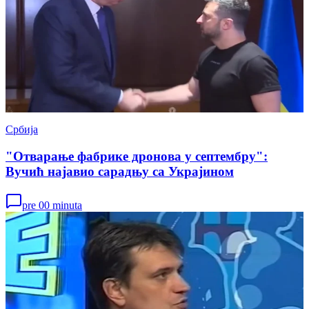
Србија
"Отварање фабрике дронова у септембру":
Вучић најавио сарадњу са Украјином
pre 00 minuta