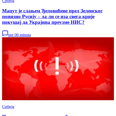
Србија
Мацут је слањем Ђедовићеве пред Зеленског
понизио Русију – да ли се иза свега крије
покушај да Украјина преузме НИС?
pre 00 minuta
Србија