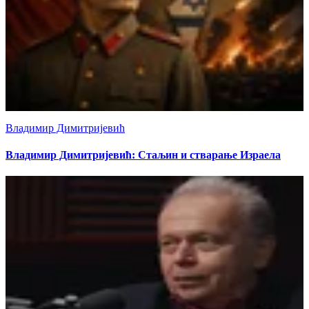
Владимир Димитријевић
Владимир Димитријевић: Стаљин и стварање Израела