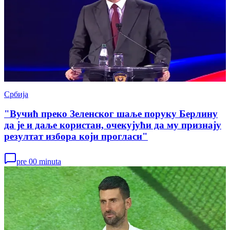
Србија
"Вучић преко Зеленског шаље поруку Берлину
да је и даље користан, очекујући да му признају
резултат избора који прогласи"
pre 00 minuta