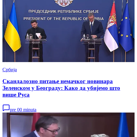
Србија
Скандалозно питање немачког новинара
Зеленском у Београду: Како да убијемо што
више Руса
pre 00 minuta