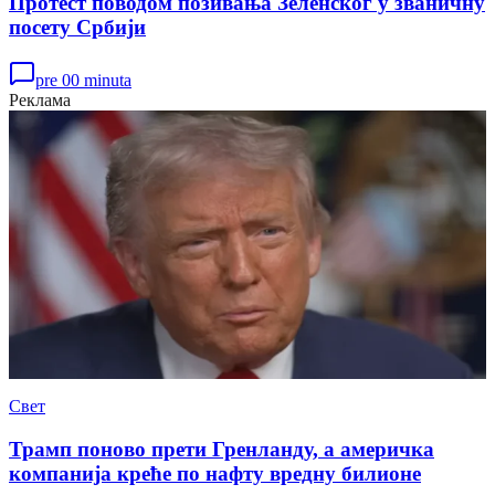
Протест поводом позивања Зеленског у званичну
посету Србији
pre 00 minuta
Реклама
Свет
Трамп поново прети Гренланду, а америчка
компанија креће по нафту вредну билионе