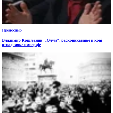
Преносимо
Владимир Кршљанин: „Олуја“, раскринкавање и крај
отпадничке империје