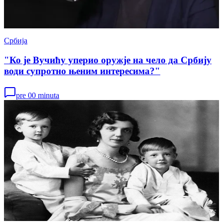
Србија
"Ко је Вучићу уперио оружје на чело да Србију
води супротно њеним интересима?"
pre 00 minuta