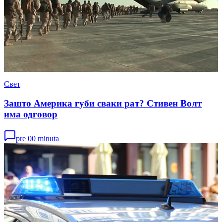
Свет
Зашто Америка губи сваки рат? Стивен Волт
има одговор
pre 00 minuta