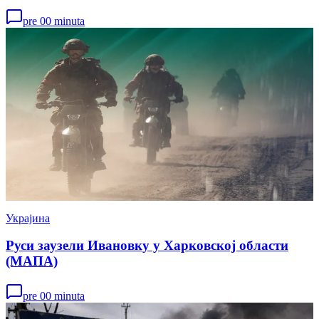
pre 00 minuta
Украјина
Руси заузели Ивановку у Харковској области
(МАПА)
pre 00 minuta