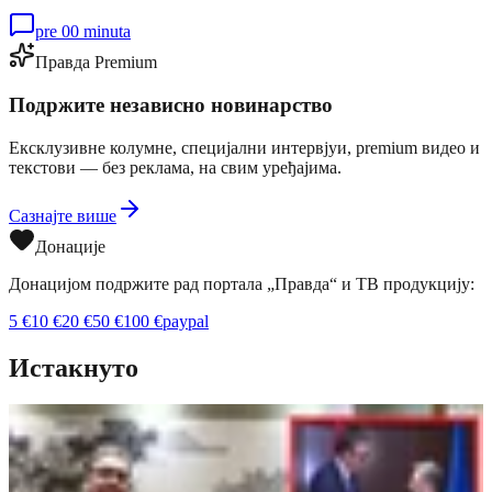
pre 00 minuta
Правда Premium
Подржите независно новинарство
Ексклузивне колумне, специјални интервјуи, premium видео и
текстови — без реклама, на свим уређајима.
Сазнајте више
Донације
Донацијом подржите рад портала „Правда“ и ТВ продукцију:
5
€
10
€
20
€
50
€
100
€
paypal
Истакнуто