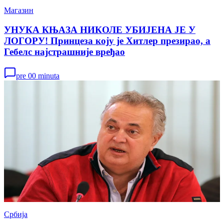
Магазин
УНУКА КЊАЗА НИКОЛЕ УБИЈЕНА ЈЕ У
ЛОГОРУ! Принцеза коју је Хитлер презирао, а
Гебелс најстрашније вређао
pre 00 minuta
Србија