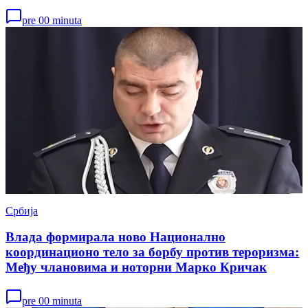
pre 00 minuta
Србија
Влада формирала ново Национално
координационо тело за борбу против тероризма:
Међу члановима и ноторни Марко Кричак
pre 00 minuta