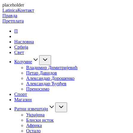
placeholder
Latinica
Контакт
Правда
Претплата
П
Насловна
Србија
Свет
Колумне
Владимир Димитријевић
Петар Давидов
Александар Дорошенко
Александар Ђурђев
Преносимо
Спорт
Магазин
Ратни извештаји
Украјина
Блиски исток
Африка
Остало