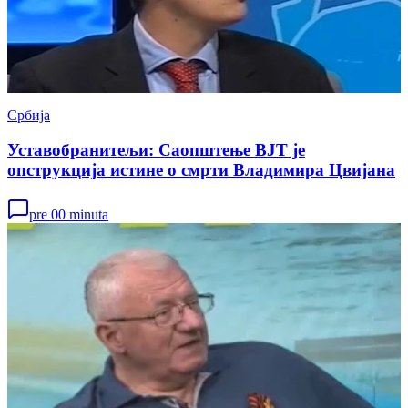
Србија
Уставобранитељи: Саопштење ВЈТ је
опструкција истине о смрти Владимира Цвијана
pre 00 minuta