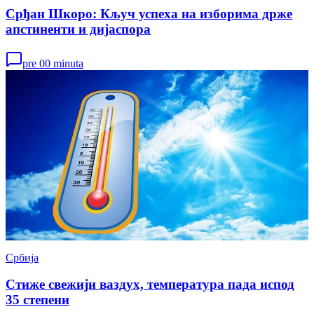
Срђан Шкоро: Кључ успеха на изборима држе
апстиненти и дијаспора
pre 00 minuta
Србија
Стиже свежији ваздух, температура пада испод
35 степени