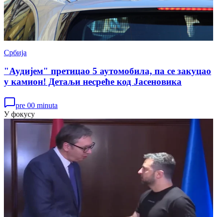
Србија
"Аудијем" претицао 5 аутомобила, па се закуцао
у камион! Детаљи несреће код Јасеновика
pre 00 minuta
У фокусу