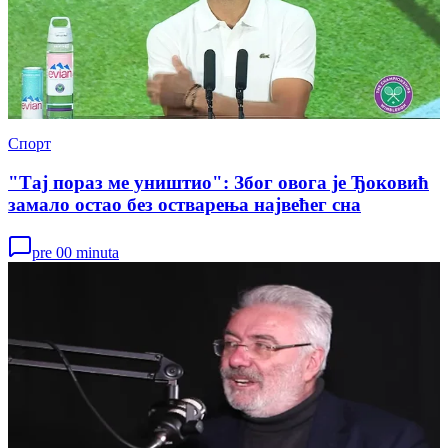
Спорт
"Тај пораз ме уништио": Због овога је Ђоковић
замало остао без остварења највећег сна
pre 00 minuta