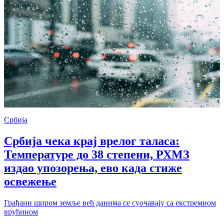
Србија
Србија чека крај врелог таласа:
Температуре до 38 степени, РХМЗ
издао упозорења, ево када стиже
освежење
Грађани широм земље већ данима се суочавају са екстремном
врућином