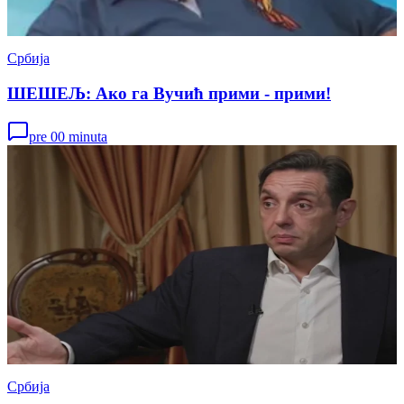
Србија
ШЕШЕЉ: Ако га Вучић прими - прими!
pre 00 minuta
Србија