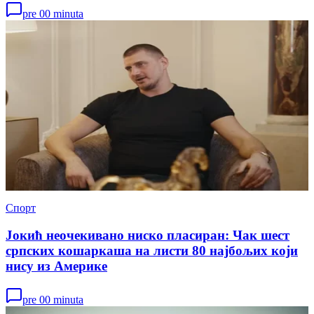
pre 00 minuta
Спорт
Јокић неочекивано ниско пласиран: Чак шест
српских кошаркаша на листи 80 најбољих који
нису из Америке
pre 00 minuta