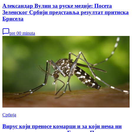
Александар Вулин за руске медије: Посета
Зеленског Србији представља резултат притиска
Брисела
pre 00 minuta
Србија
Вирус који преносе комарци и за који нема ни