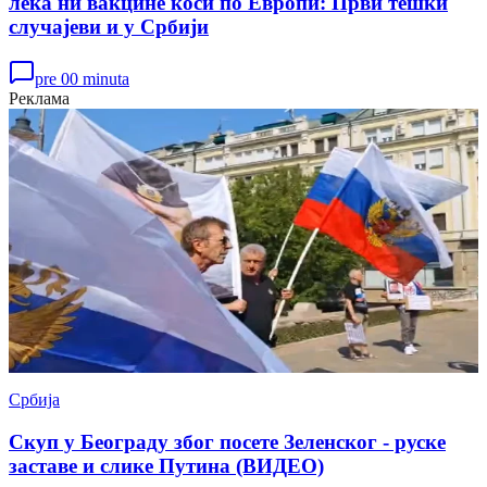
лека ни вакцине коси по Европи: Први тешки
случајеви и у Србији
pre 00 minuta
Реклама
Србија
Скуп у Београду због посете Зеленског - руске
заставе и слике Путина (ВИДЕО)