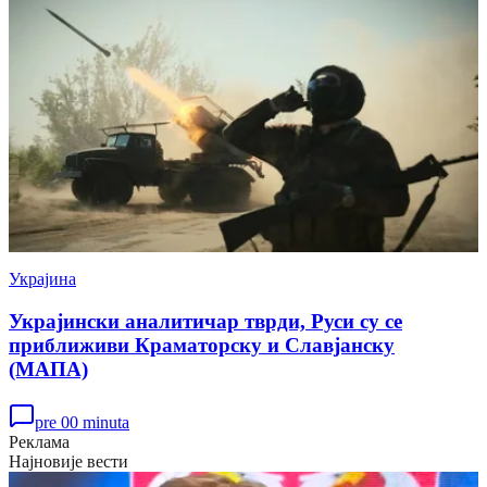
Украјина
Украјински аналитичар тврди, Руси су се
приближиви Краматорску и Славјанску
(МАПА)
pre 00 minuta
Реклама
Најновије вести