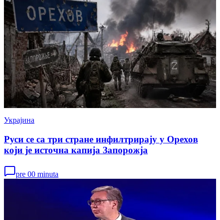
Украјина
Руси се са три стране инфилтрирају у Орехов
који је источна капија Запорожја
pre 00 minuta