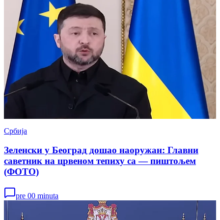
Србија
Зеленски у Београд дошао наоружан: Главни
саветник на црвеном тепиху са — пиштољем
(ФОТО)
pre 00 minuta