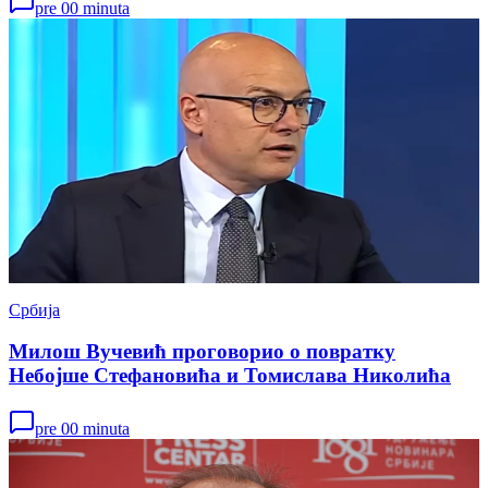
pre 00 minuta
Србија
Милош Вучевић проговорио о повратку
Небојше Стефановића и Томислава Николића
pre 00 minuta