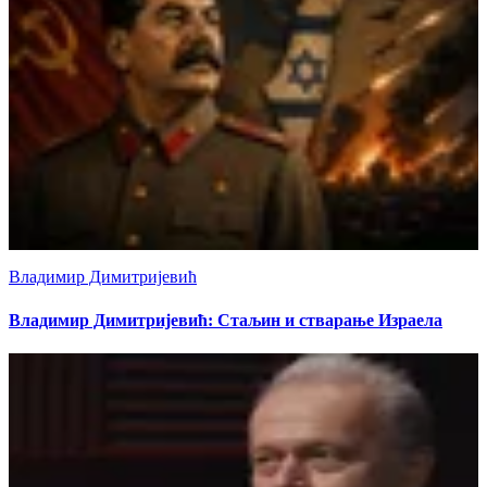
Владимир Димитријевић
Владимир Димитријевић: Стаљин и стварање Израела