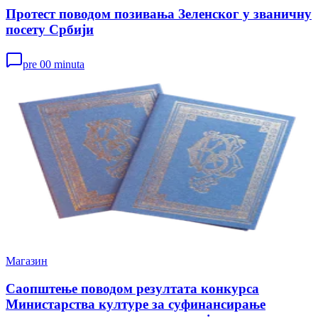
Протест поводом позивања Зеленског у званичну
посету Србији
pre 00 minuta
Магазин
Саопштење поводом резултата конкурса
Министарства културе за суфинансирање