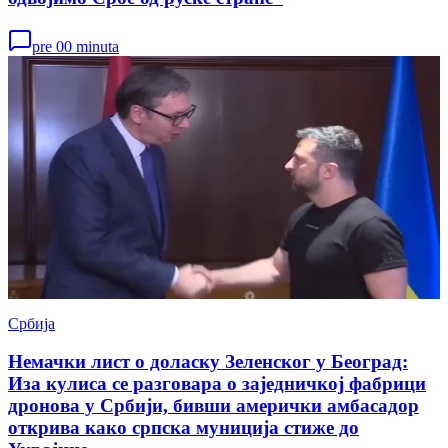
pre 00 minuta
Србија
Немачки лист о доласку Зеленског у Београд:
Иза кулиса се разговара о заједничкој фабрици
дронова у Србији, бивши амерички амбасадор
открива како српска муниција стиже до