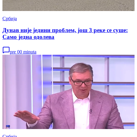
Србија
Дунав није једини проблем, још 3 реке се суше:
Само једна одолева
pre 00 minuta
Србија