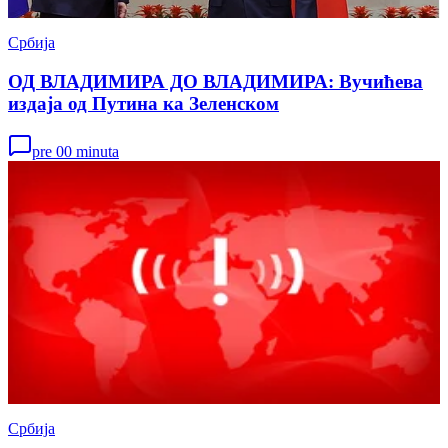
Србија
ОД ВЛАДИМИРА ДО ВЛАДИМИРА: Вучићева
издаја од Путина ка Зеленском
pre 00 minuta
Србија