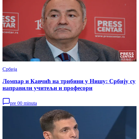
Србија
Ломпар и Кавчић на трибини у Нишу: Србију су
направили учитељи и професори
pre 00 minuta