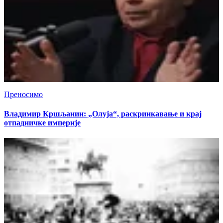
Преносимо
Владимир Кршљанин: „Олуја“, раскринкавање и крај
отпадничке империје