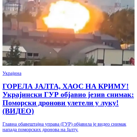
Украјина
ГОРЕЛА ЈАЛТА, ХАОС НА КРИМУ!
Украјински ГУР објавио језив снимак:
Поморски дронови улетели у луку!
(ВИДЕО)
Главна обавештајна управа (ГУР) објавила је видео снимак
напада поморских дронова на Јалту.