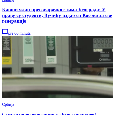
Бивши члан преговарачког тима Београда: У
праву су студенти, Вучићу издао си Косово за све
генерације
pre 00 minuta
Србија
Стигле нове цене горива: Дизел поскупео!