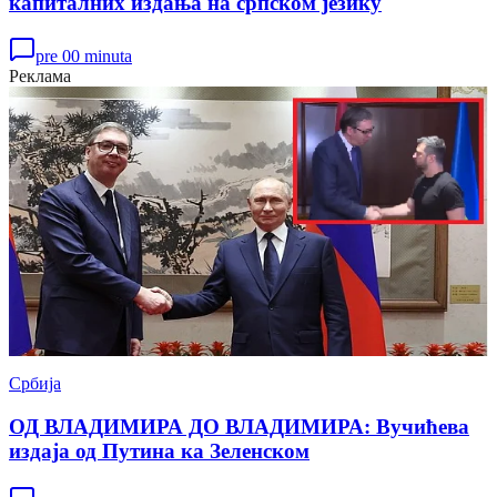
капиталних издања на српском језику
pre 00 minuta
Реклама
Србија
ОД ВЛАДИМИРА ДО ВЛАДИМИРА: Вучићева
издаја од Путина ка Зеленском