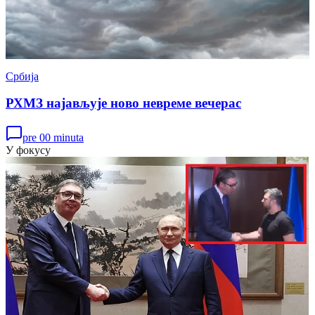
Србија
РХМЗ најављује ново невреме вечерас
pre 00 minuta
У фокусу