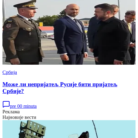
Србија
Може ли непријатељ Русије бити пријатељ
Србије?
pre 00 minuta
Реклама
Најновије вести