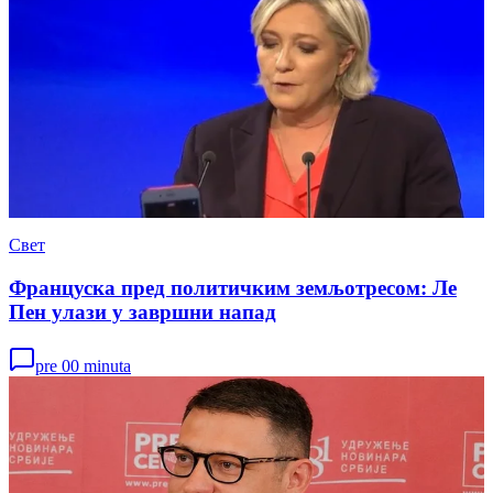
Свет
Француска пред политичким земљотресом: Ле
Пен улази у завршни напад
pre 00 minuta