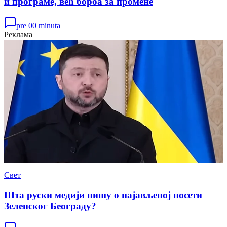
и програме, већ борба за промене
pre 00 minuta
Реклама
Свет
Шта руски медији пишу о најављеној посети
Зеленског Београду?