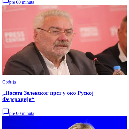
pre 00 minuta
Србија
„Посета Зеленског прст у око Руској
Федерацији“
pre 00 minuta