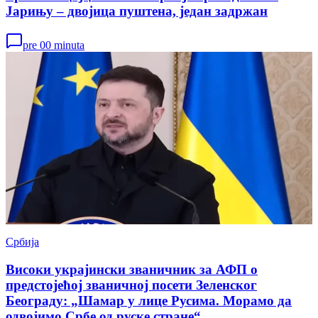
Јарињу – двојица пуштена, један задржан
pre 00 minuta
Србија
Високи украјински званичник за АФП о
предстојећој званичној посети Зеленског
Београду: „Шамар у лице Русима. Морамо да
одвојимо Србе од руске стране“