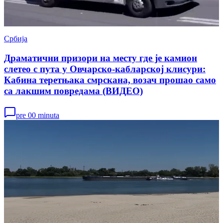
Србија
Драматични призори на месту где је камион
слетео с пута у Овчарско-кабларској клисури:
Кабина теретњака смрскана, возач прошао само
са лакшим повредама (ВИДЕО)
pre 00 minuta