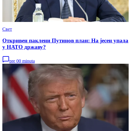
Свет
Откривен паклени Путинов план: На јесен упада
у НАТО државу?
pre 00 minuta