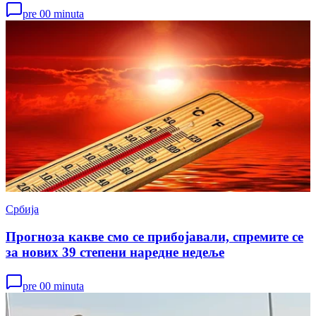
pre 00 minuta
Србија
Прогноза какве смо се прибојавали, спремите се
за нових 39 степени наредне недеље
pre 00 minuta