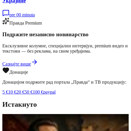
Украјине
pre 00 minuta
Правда Premium
Подржите независно новинарство
Ексклузивне колумне, специјални интервјуи, premium видео и
текстови — без реклама, на свим уређајима.
Сазнајте више
Донације
Донацијом подржите рад портала „Правда“ и ТВ продукцију:
5
€
10
€
20
€
50
€
100
€
paypal
Истакнуто