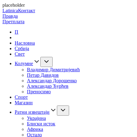
placeholder
Latinica
Контакт
Правда
Претплата
П
Насловна
Србија
Свет
Колумне
Владимир Димитријевић
Петар Давидов
Александар Дорошенко
Александар Ђурђев
Преносимо
Спорт
Магазин
Ратни извештаји
Украјина
Блиски исток
Африка
Остало