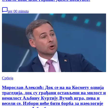
pre 00 minuta
Србија
Мирослав Алексић: Док се на на Космету одвија
трагедија, док су грађани остављени на милост и
немилост Аљбину Куртију Вучић игра, пева и
весели се. Избори неће бити борба за идеологије