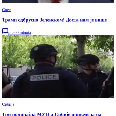
Свет
Трамп одбрусио Зеленском! Доста нам је више
pre 00 minuta
Србија
Три полицајца МУП-а Србије приведена на