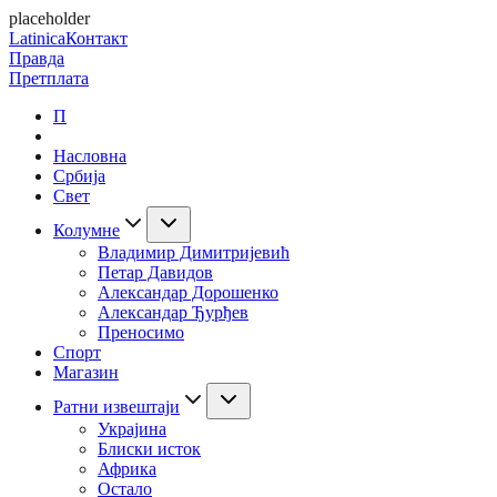
placeholder
Latinica
Контакт
Правда
Претплата
П
Насловна
Србија
Свет
Колумне
Владимир Димитријевић
Петар Давидов
Александар Дорошенко
Александар Ђурђев
Преносимо
Спорт
Магазин
Ратни извештаји
Украјина
Блиски исток
Африка
Остало