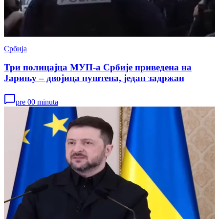
Србија
Три полицајца МУП-а Србије приведена на
Јарињу – двојица пуштена, један задржан
pre 00 minuta