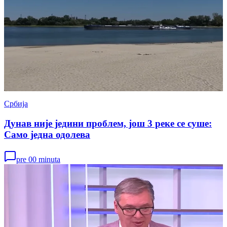
Србија
Дунав није једини проблем, још 3 реке се суше:
Само једна одолева
pre 00 minuta