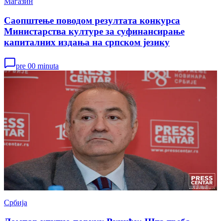
Магазин
Саопштење поводом резултата конкурса
Министарства културе за суфинансирање
капиталних издања на српском језику
pre 00 minuta
Србија