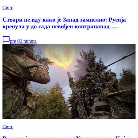
Свет
Ствари не иду како је Запад замислио: Русија
кренула у до сада невиђен контранапад …
pre 00 minuta
Свет