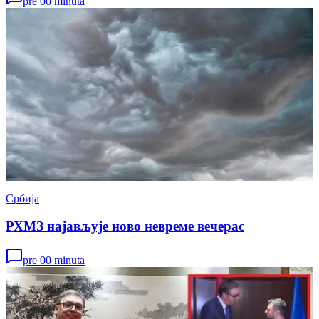
pre 00 minuta
Србија
РХМЗ најављује ново невреме вечерас
pre 00 minuta