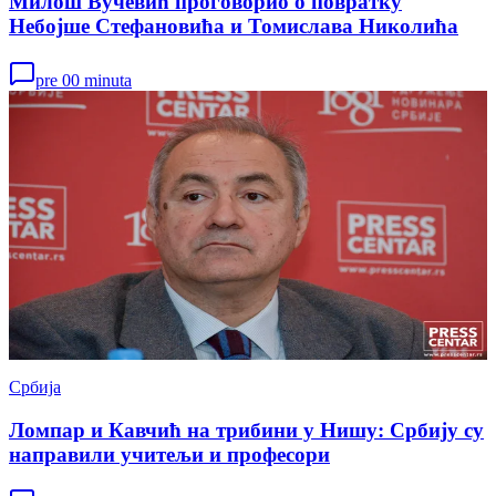
Милош Вучевић проговорио о повратку
Небојше Стефановића и Томислава Николића
pre 00 minuta
Србија
Ломпар и Кавчић на трибини у Нишу: Србију су
направили учитељи и професори