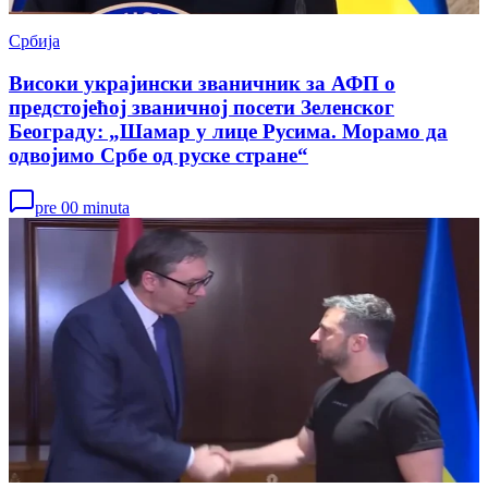
Србија
Високи украјински званичник за АФП о
предстојећој званичној посети Зеленског
Београду: „Шамар у лице Русима. Морамо да
одвојимо Србе од руске стране“
pre 00 minuta