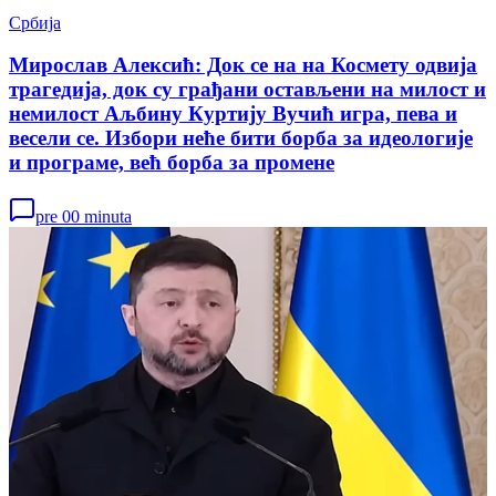
Србија
Мирослав Алексић: Док се на на Космету одвија
трагедија, док су грађани остављени на милост и
немилост Аљбину Куртију Вучић игра, пева и
весели се. Избори неће бити борба за идеологије
и програме, већ борба за промене
pre 00 minuta