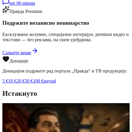
pre 00 minuta
Правда Premium
Подржите независно новинарство
Ексклузивне колумне, специјални интервјуи, premium видео и
текстови — без реклама, на свим уређајима.
Сазнајте више
Донације
Донацијом подржите рад портала „Правда“ и ТВ продукцију:
5
€
10
€
20
€
50
€
100
€
paypal
Истакнуто