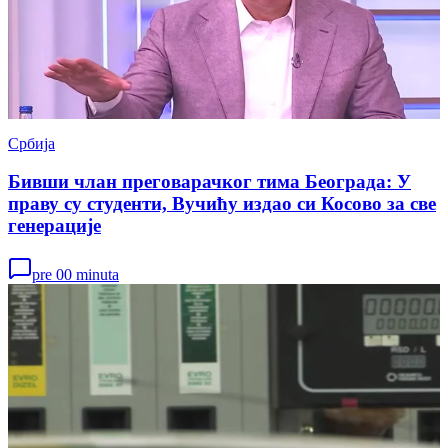
Србија
Бивши члан преговарачког тима Београда: У
праву су студенти, Вучићу издао си Косово за све
генерације
pre 00 minuta