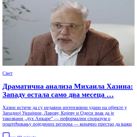
Свет
Драматична анализа Михаила Хазина:
Западу остала само два месеца …
Хазин истиче да су недавни интензивни удари на објекте у
Западној Украјини, Лавову, Кијеву и Одеси знак да је
такозвани „дух Анкаре” — неформални споразум о
поштеђивању појединих региона — коначно престао да важи