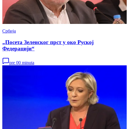
Србија
„Посета Зеленског прст у око Руској
Федерацији“
pre 00 minuta