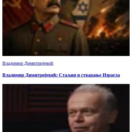
Владимир Димитријевић
Владимир Димитријевић: Стаљин и стварање Израела