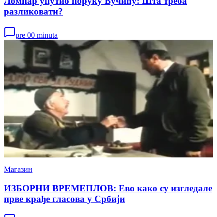
Ломпар упутио поруку Вучићу: Шта треба
разликовати?
pre 00 minuta
Магазин
ИЗБОРНИ ВРЕМЕПЛОВ: Ево како су изгледале
прве крађе гласова у Србији