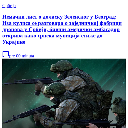
Србија
Немачки лист о доласку Зеленског у Београд:
Иза кулиса се разговара о заједничкој фабрици
дронова у Србији, бивши амерички амбасадор
открива како српска муниција стиже до
Украјине
pre 00 minuta