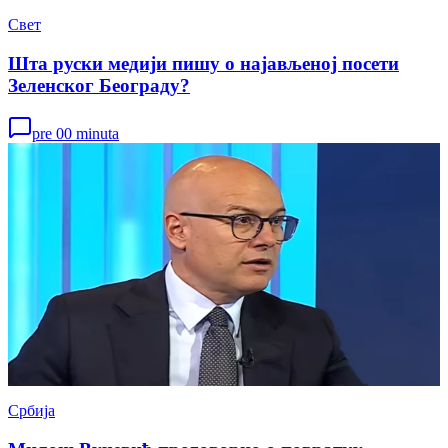
Свет
Шта руски медији пишу о најављеној посети
Зеленског Београду?
pre 00 minuta
Србија