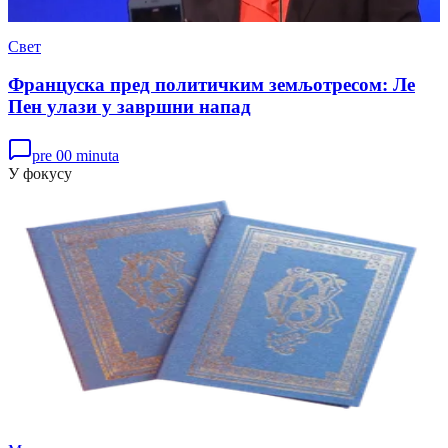
Свет
Француска пред политичким земљотресом: Ле
Пен улази у завршни напад
pre 00 minuta
У фокусу