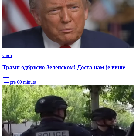
Свет
Трамп одбрусио Зеленском! Доста нам је више
pre 00 minuta