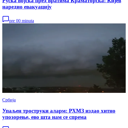
Руска војска пред вратима Краматорска: Кијев
наредио евакуацију
pre 00 minuta
Србија
Упаљен троструки аларм: РХМЗ издао хитно
упозорење, ево шта нам се спрема