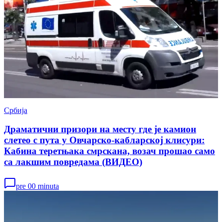
Србија
Драматични призори на месту где је камион
слетео с пута у Овчарско-кабларској клисури:
Кабина теретњака смрскана, возач прошао само
са лакшим повредама (ВИДЕО)
pre 00 minuta