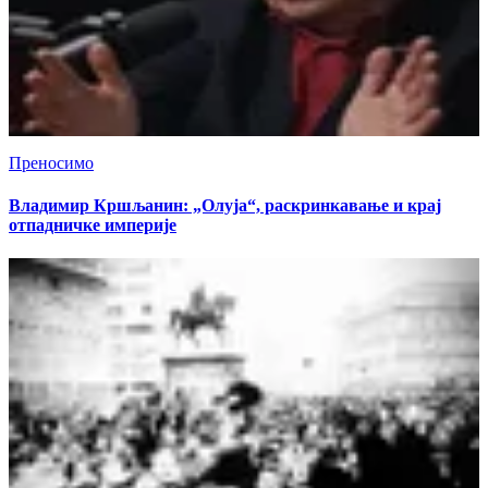
Преносимо
Владимир Кршљанин: „Олуја“, раскринкавање и крај
отпадничке империје