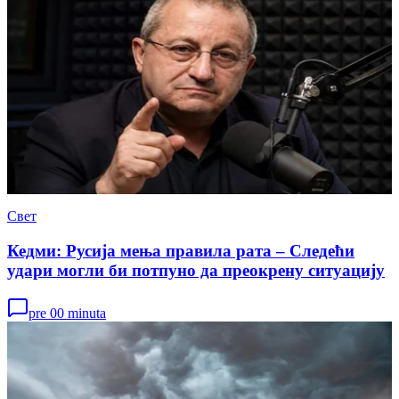
Свет
Кедми: Русија мења правила рата – Следећи
удари могли би потпуно да преокрену ситуацију
pre 00 minuta