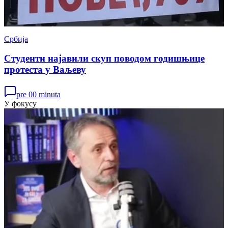
Србија
Студенти најавили скуп поводом годишњице
протеста у Ваљеву
pre 00 minuta
У фокусу