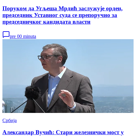
Поруком да Угљеша Мрдић заслужује орден,
председник Уставног суда се препоручио за
председничког кандидата власти
pre 00 minuta
Србија
Александар Вучић: Стари железнички мост у