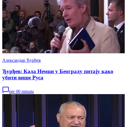
Александар Ђурђев
Ђурђев: Када Немци у Београду питају како
убити више Руса
pre 00 minuta