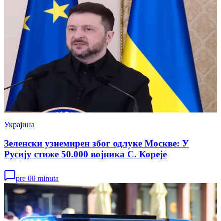
Украјина
Зеленски узнемирен због одлуке Москве: У
Русију стиже 50.000 војника С. Кореје
pre 00 minuta