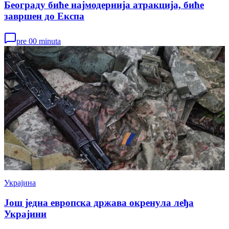
Београду биће најмодернија атракција, биће
завршен до Експа
pre 00 minuta
Украјина
Још једна европска држава окренула леђа
Украјини