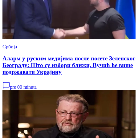
Србија
Аларм у руским медијима после посете Зеленског
Београду: Што су избори ближи, Вучић ће више
подржавати Украјину
pre 00 minuta