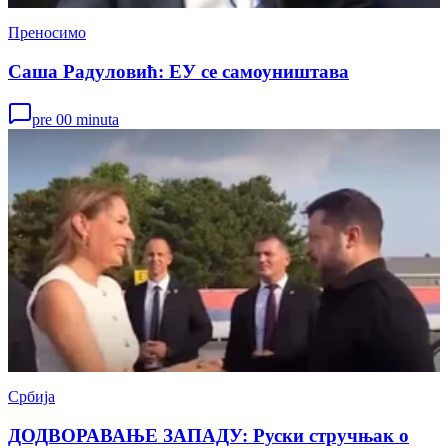
Преносимо
Саша Радуловић: ЕУ се самоуништава
pre 00 minuta
Србија
ДОДВОРАВАЊЕ ЗАПАДУ: Руски стручњак о