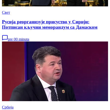
Свет
Русија реорганизује присуство у Сирији:
Потписан кључни меморандум са Дамаском
pre 00 minuta
Србија