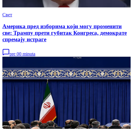
Свет
Америка пред изборима који могу променити
све: Трампу прети губитак Конгреса, демократе
спремају истраге
pre 00 minuta