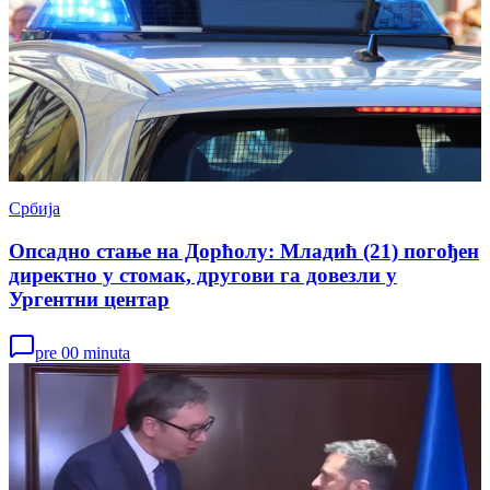
Србија
Опсадно стање на Дорћолу: Младић (21) погођен
директно у стомак, другови га довезли у
Ургентни центар
pre 00 minuta