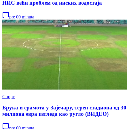
НИС већи проблем од ниских водостаја
pre 00 minuta
Спорт
Брука и срамота у Зајечару, терен стадиона од 30
милиона евра изгледа као ругло (ВИДЕО)
pre 00 minuta