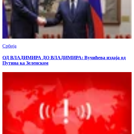
Србија
ОД ВЛАДИМИРА ДО ВЛАДИМИРА: Вучићева издаја од
Путина ка Зеленском