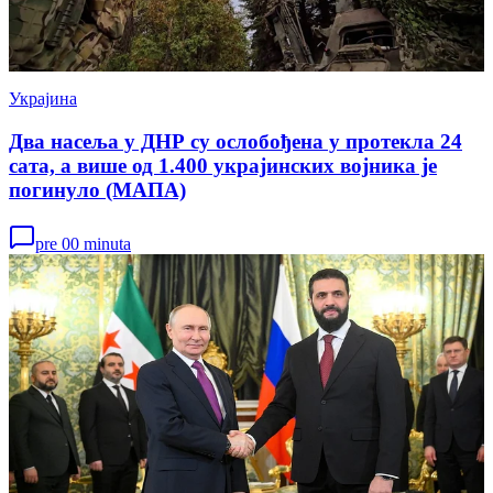
Украјина
Два насеља у ДНР су ослобођена у протекла 24
сата, а више од 1.400 украјинских војника је
погинуло (МАПА)
pre 00 minuta