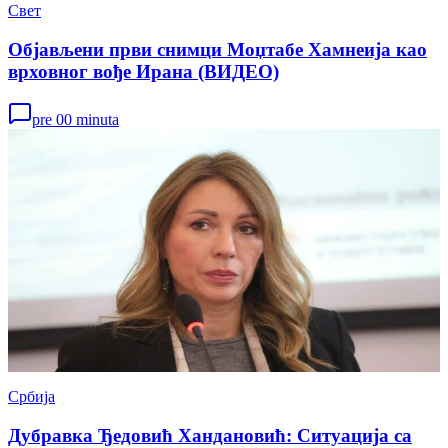
Свет
Објављени први снимци Моџтабе Хамнеија као
врховног вође Ирана (ВИДЕО)
pre 00 minuta
Србија
Дубравка Ђедовић Хандановић: Ситуација са