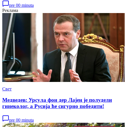
pre 00 minuta
Реклама
Свет
Медведев: Урсула фон дер Лајен је полудели
гинеколог, а Русија ће сигурно победити!
pre 00 minuta