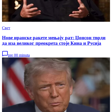
Свет
Нове иранске ракете мењају рат: Џонсон тврди
да иза великог преокрета стоје Кина и Русија
pre 00 minuta