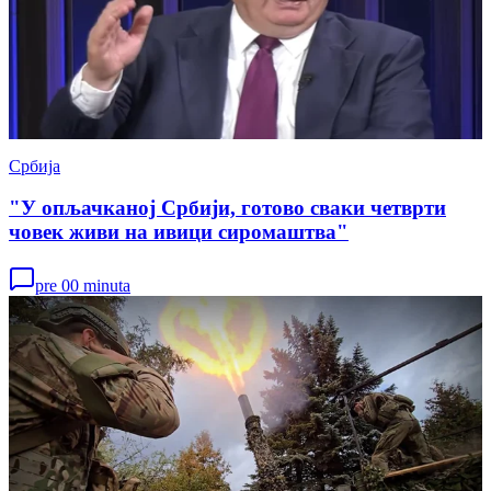
Србија
"У опљачканој Србији, готово сваки четврти
човек живи на ивици сиромаштва"
pre 00 minuta