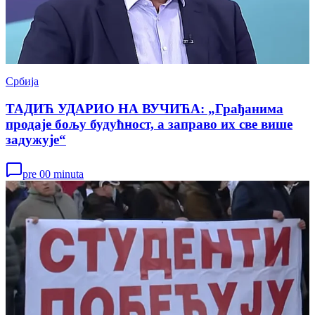
Србија
ТАДИЋ УДАРИО НА ВУЧИЋА: „Грађанима
продаје бољу будућност, а заправо их све више
задужује“
pre 00 minuta