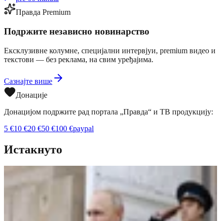
Правда Premium
Подржите независно новинарство
Ексклузивне колумне, специјални интервјуи, premium видео и
текстови — без реклама, на свим уређајима.
Сазнајте више
Донације
Донацијом подржите рад портала „Правда“ и ТВ продукцију:
5
€
10
€
20
€
50
€
100
€
paypal
Истакнуто