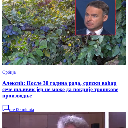
Србија
Алексић: После 30 година рада, српски воћар
сече шљивик јер не може да покрије трошкове
производњe
pre 00 minuta