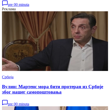
pre 00 minuta
Реклама
Србија
Вулин: Мартенс мора бити протеран из Србије
због нашег самопоштовања
pre 00 minuta