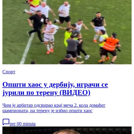
Спорт
Општи хаос у дербију, играчи се
јурили по терену (ВИДЕО)
Чим је арбитар одсвирао крај меча 2. кола домаћег
шампионата, на терену је избио општи хаос
pre 00 minuta