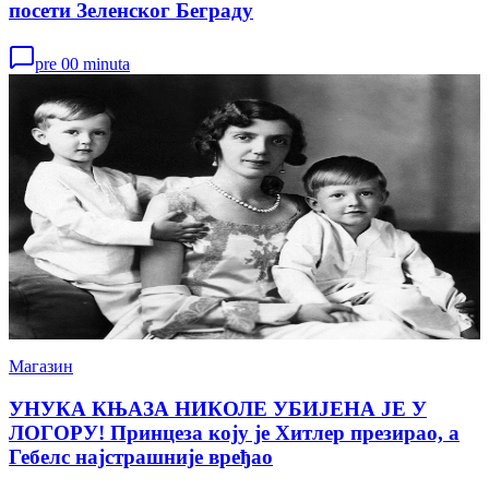
посети Зеленског Беграду
pre 00 minuta
Магазин
УНУКА КЊАЗА НИКОЛЕ УБИЈЕНА ЈЕ У
ЛОГОРУ! Принцеза коју је Хитлер презирао, а
Гебелс најстрашније вређао