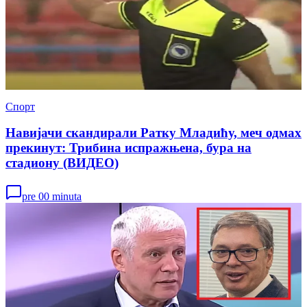
Спорт
Навијачи скандирали Ратку Младићу, меч одмах
прекинут: Трибина испражњена, бура на
стадиону (ВИДЕО)
pre 00 minuta