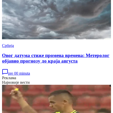
Србија
Овог датума стиже промена времена: Метеролог
објавио прогнозу до краја августа
pre 00 minuta
Реклама
Најновије вести