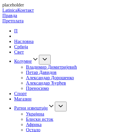
placeholder
Latinica
Контакт
Правда
Претплата
П
Насловна
Србија
Свет
Колумне
Владимир Димитријевић
Петар Давидов
Александар Дорошенко
Александар Ђурђев
Преносимо
Спорт
Магазин
Ратни извештаји
Украјина
Блиски исток
Африка
Остало