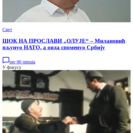
Свет
ШОК НА ПРОСЛАВИ „ОЛУЈЕ“ – Милановић
пљунуо НАТО, а онда споменуо Србију
pre 00 minuta
У фокусу