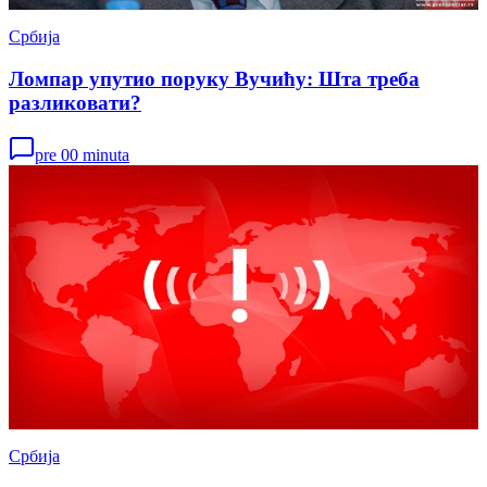
Србија
Ломпар упутио поруку Вучићу: Шта треба
разликовати?
pre 00 minuta
Србија