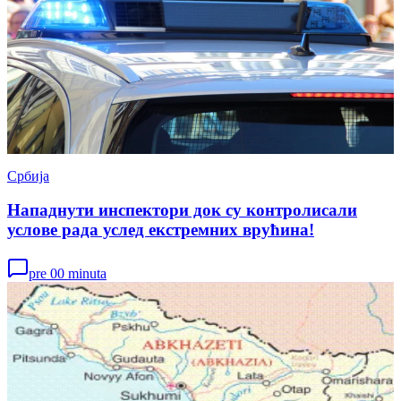
Србија
Нападнути инспектори док су контролисали
услове рада услед екстремних врућина!
pre 00 minuta