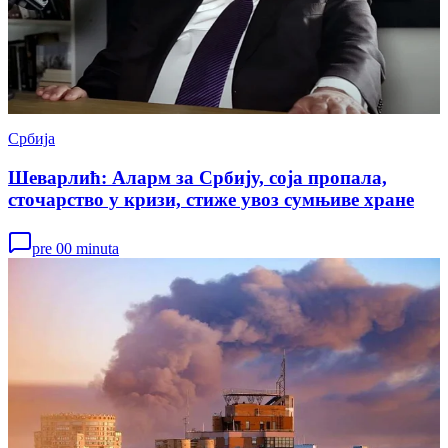
Србија
Шеварлић: Аларм за Србију, соја пропала,
сточарство у кризи, стиже увоз сумњиве хране
pre 00 minuta