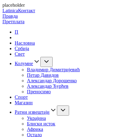
placeholder
Latinica
Контакт
Правда
Претплата
П
Насловна
Србија
Свет
Колумне
Владимир Димитријевић
Петар Давидов
Александар Дорошенко
Александар Ђурђев
Преносимо
Спорт
Магазин
Ратни извештаји
Украјина
Блиски исток
Африка
Остало