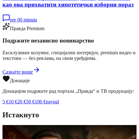
као ова прихватити хипотетички изборни пораз
pre 00 minuta
Правда Premium
Подржите независно новинарство
Ексклузивне колумне, специјални интервјуи, premium видео и
текстови — без реклама, на свим уређајима.
Сазнајте више
Донације
Донацијом подржите рад портала „Правда“ и ТВ продукцију:
5
€
10
€
20
€
50
€
100
€
paypal
Истакнуто