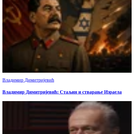
Владимир Димитријевић
Владимир Димитријевић: Стаљин и стварање Израела