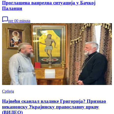
Проглашена ванредна ситуација у Бачкој
Паланци
pre 00 minuta
Србија
Највећи скандал владике Григорија? Признао
неканонску Украјинску православну цркву
(ВИДЕО)