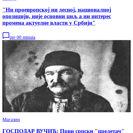
"Ни проевропској ни десној, националној
опозицији, није основни циљ а ни интерес
промена актуелне власти у Србији"
pre 00 minuta
Магазин
ГОСПОДАР ВУЧИЋ: Први српски "прелетач"