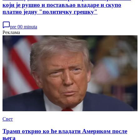
који је рушио и постављао владаре и скупо
платио једну "политичку грешку"
pre 00 minuta
Реклама
Свет
Трамп открио ко ће владати Америком после
њега