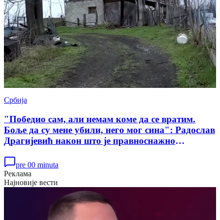
Србија
"Победио сам, али немам коме да се вратим.
Боље да су мене убили, него мог сина": Радослав
Драгијевић након што је правноснажно
ослобођен у случају убиства Данке Илић
pre 00 minuta
Реклама
Најновије вести