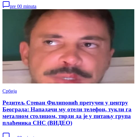
pre 00 minuta
Србија
Редитељ Стеван Филиповић претучен у центру
Београда: Нападачи му отели телефон, тукли га
металном столицом, тврди да је у питању група
плаћеника СНС (ВИДЕО)