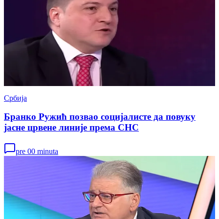
Србија
Бранко Ружић позвао социјалисте да повуку
јасне црвене линије према СНС
pre 00 minuta