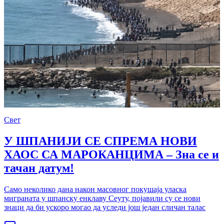
Свет
У ШПАНИЈИ СЕ СПРЕМА НОВИ
ХАОС СА МАРОКАНЦИМА – Зна се и
тачан датум!
Само неколико дана након масовног покушаја уласка
миграната у шпанску енклаву Сеуту, појавили су се нови
знаци да би ускоро могао да уследи још један сличан талас