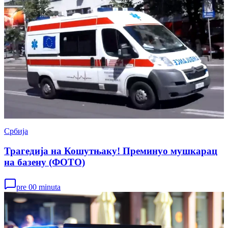
Србија
Трагедија на Кошутњаку! Преминуо мушкарац
на базену (ФОТО)
pre 00 minuta