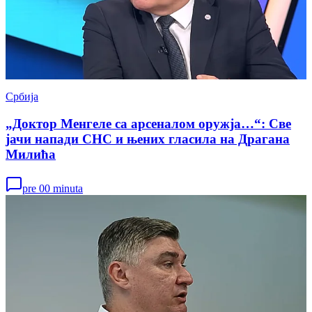
Србија
„Доктор Менгеле са арсеналом оружја…“: Све
јачи напади СНС и њених гласила на Драгана
Милића
pre 00 minuta