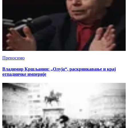
Преносимо
Владимир Кршљанин: „Олуја“, раскринкавање и крај
отпадничке империје