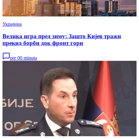
Украјина
Велика игра пред зиму: Зашто Кијев тражи
прекид борби док фронт гори
pre 00 minuta