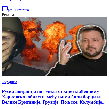
pre 00 minuta
Реклама
Украјина
Руска авијација погодила стране плаћенике у
Харковској области, међу њима били борци из
Велике Британије, Грузије, Пољске, Колумбије...