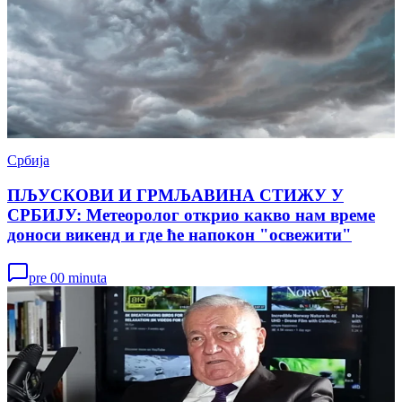
Србија
ПЉУСКОВИ И ГРМЉАВИНА СТИЖУ У
СРБИЈУ: Метеоролог открио какво нам време
доноси викенд и где ће напокон "освежити"
pre 00 minuta