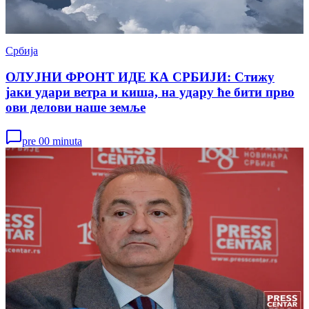
Србија
ОЛУЈНИ ФРОНТ ИДЕ КА СРБИЈИ: Стижу
јаки удари ветра и киша, на удару ће бити прво
ови делови наше земље
pre 00 minuta