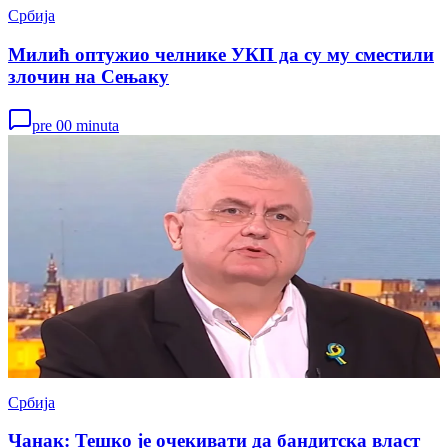
Србија
Милић оптужио челнике УКП да су му сместили
злочин на Сењаку
pre 00 minuta
Србија
Чанак: Тешко је очекивати да бандитска власт