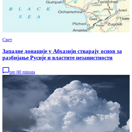
Свет
Западне донације у Абхазији стварају основ за
разбијање Русије и властите независтности
pre 00 minuta