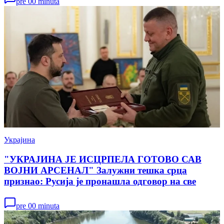
pre 00 minuta
Украјина
"УКРАЈИНА ЈЕ ИСЦРПЕЛА ГОТОВО САВ
ВОЈНИ АРСЕНАЛ" Залужни тешка срца
признао: Русија је пронашла одговор на све
pre 00 minuta