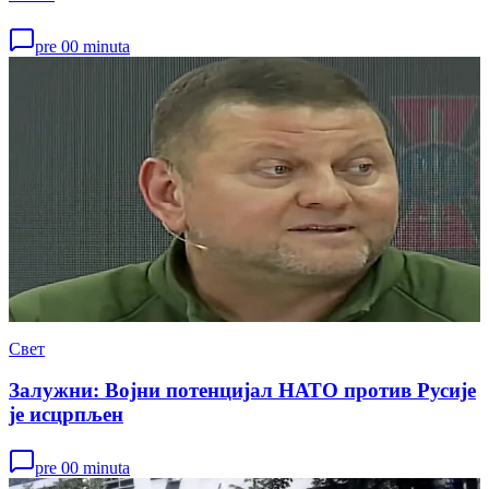
pre 00 minuta
Свет
Залужни: Војни потенцијал НАТО против Русије
је исцрпљен
pre 00 minuta