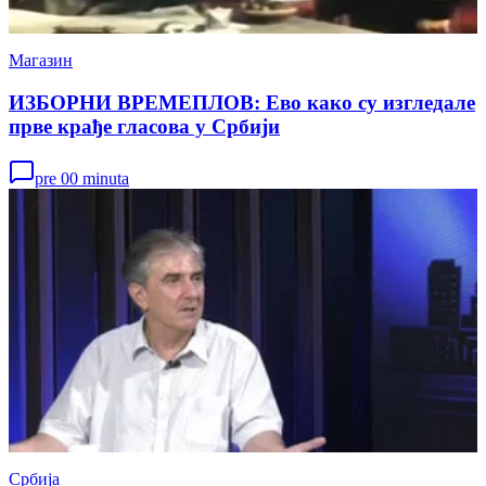
Магазин
ИЗБОРНИ ВРЕМЕПЛОВ: Ево како су изгледале
прве крађе гласова у Србији
pre 00 minuta
Србија