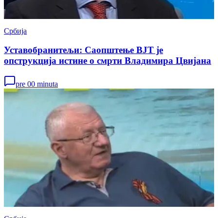
Србија
Уставобранитељи: Саопштење ВЈТ је
опструкција истине о смрти Владимира Цвијана
pre 00 minuta