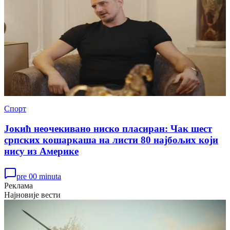
Спорт
Јокић неочекивано ниско пласиран: Чак шест
српских кошаркаша на листи 80 најбољих који
нису из Америке
pre 00 minuta
Реклама
Најновије вести