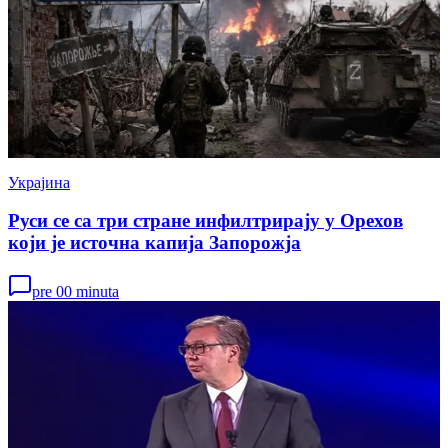
Украјина
Руси се са три стране инфилтрирају у Орехов
који је источна капија Запорожја
pre 00 minuta