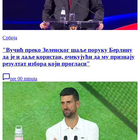
Србија
"Вучић преко Зеленског шаље поруку Берлину
да је и даље користан, очекујући да му признају
резултат избора који прогласи"
pre 00 minuta