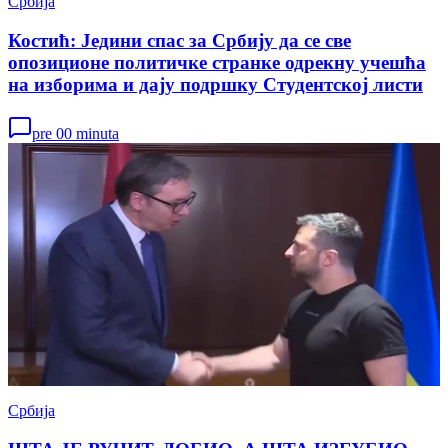
Србија
Костић: Једини спас за Србију да се све
опозиционе политичке странке одрекну учешћа
на изборима и дају подршку Студентској листи
pre 00 minuta
Србија