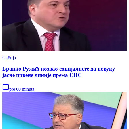
Србија
Бранко Ружић позвао социјалисте да повуку
јасне црвене линије према СНС
pre 00 minuta