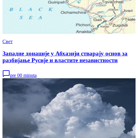
Свет
Западне донације у Абхазији стварају основ за
разбијање Русије и властите независтности
pre 00 minuta