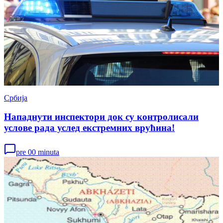
Србија
Нападнути инспектори док су контролисали
услове рада услед екстремних врућина!
pre 00 minuta