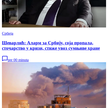
Србија
Шеварлић: Аларм за Србију, соја пропала,
сточарство у кризи, стиже увоз сумњиве хране
pre 00 minuta