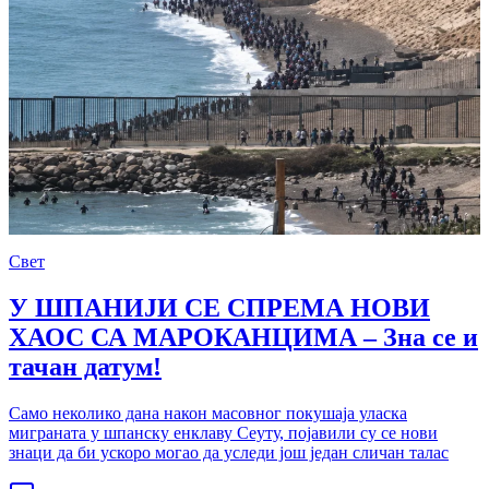
Свет
У ШПАНИЈИ СЕ СПРЕМА НОВИ
ХАОС СА МАРОКАНЦИМА – Зна се и
тачан датум!
Само неколико дана након масовног покушаја уласка
миграната у шпанску енклаву Сеуту, појавили су се нови
знаци да би ускоро могао да уследи још један сличан талас