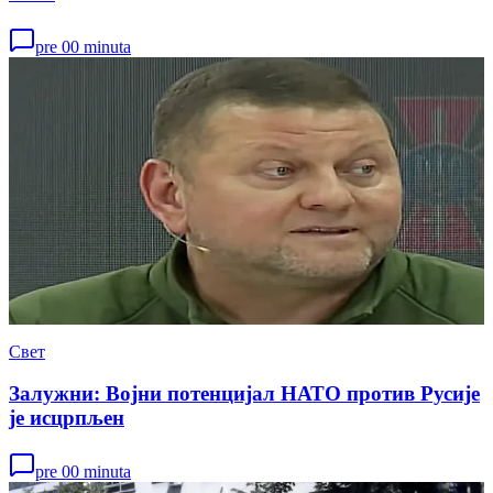
pre 00 minuta
Свет
Залужни: Војни потенцијал НАТО против Русије
је исцрпљен
pre 00 minuta