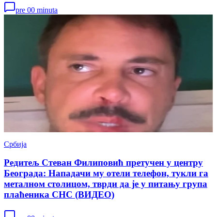
pre 00 minuta
Србија
Редитељ Стеван Филиповић претучен у центру
Београда: Нападачи му отели телефон, тукли га
металном столицом, тврди да је у питању група
плаћеника СНС (ВИДЕО)