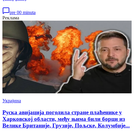
pre 00 minuta
Реклама
Украјина
Руска авијација погодила стране плаћенике у
Харковској области, међу њима били борци из
Велике Британије, Грузије, Пољске, Колумбије...