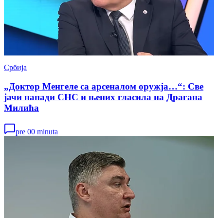
Србија
„Доктор Менгеле са арсеналом оружја…“: Све
јачи напади СНС и њених гласила на Драгана
Милића
pre 00 minuta