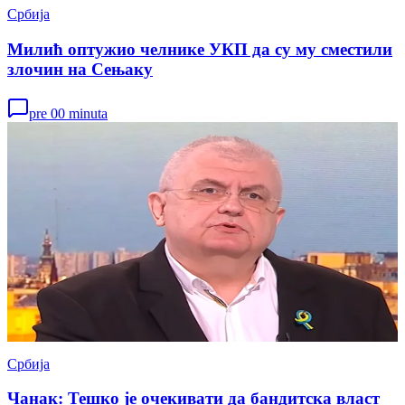
Србија
Милић оптужио челнике УКП да су му сместили
злочин на Сењаку
pre 00 minuta
Србија
Чанак: Тешко је очекивати да бандитска власт