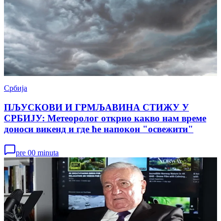
Србија
ПЉУСКОВИ И ГРМЉАВИНА СТИЖУ У
СРБИЈУ: Метеоролог открио какво нам време
доноси викенд и где ће напокон "освежити"
pre 00 minuta