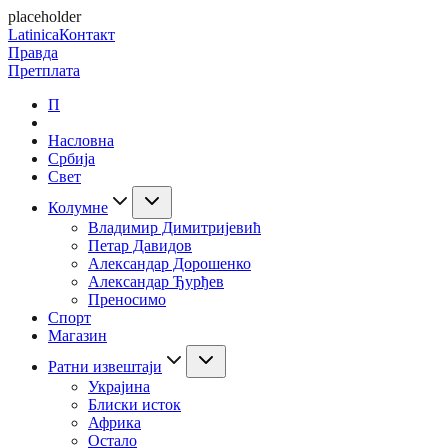
placeholder
Latinica
Контакт
Правда
Претплата
П
Насловна
Србија
Свет
Колумне
Владимир Димитријевић
Петар Давидов
Александар Дорошенко
Александар Ђурђев
Преносимо
Спорт
Магазин
Ратни извештаји
Украјина
Блиски исток
Африка
Остало