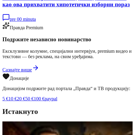
као ова прихватити хипотетички изборни пораз
pre 00 minuta
Правда Premium
Подржите независно новинарство
Ексклузивне колумне, специјални интервјуи, premium видео и
текстови — без реклама, на свим уређајима.
Сазнајте више
Донације
Донацијом подржите рад портала „Правда“ и ТВ продукцију:
5
€
10
€
20
€
50
€
100
€
paypal
Истакнуто