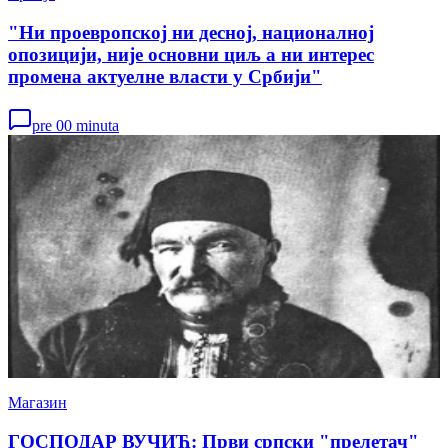
"Ни проевропској ни десној, националној
опозицији, није основни циљ а ни интерес
промена актуелне власти у Србији"
pre 00 minuta
Магазин
ГОСПОДАР ВУЧИЋ: Први српски "прелетач"