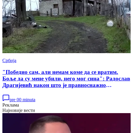
Србија
"Победио сам, али немам коме да се вратим.
Боље да су мене убили, него мог сина": Радослав
Драгијевић након што је правноснажно
ослобођен у случају убиства Данке Илић
pre 00 minuta
Реклама
Најновије вести