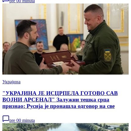
pre 00 minuta
Украјина
"УКРАЈИНА ЈЕ ИСЦРПЕЛА ГОТОВО САВ
ВОЈНИ АРСЕНАЛ" Залужни тешка срца
признао: Русија је пронашла одговор на све
pre 00 minuta