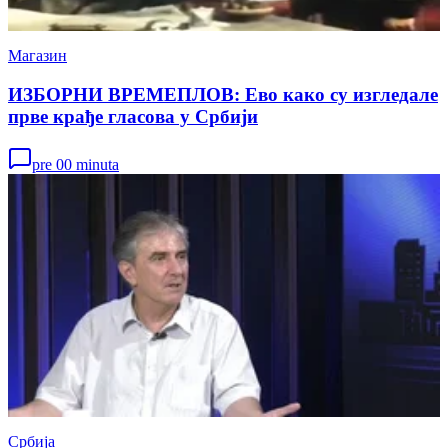
Магазин
ИЗБОРНИ ВРЕМЕПЛОВ: Ево како су изгледале
прве крађе гласова у Србији
pre 00 minuta
Србија