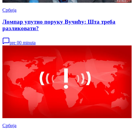
Србија
Ломпар упутио поруку Вучићу: Шта треба
разликовати?
pre 00 minuta
Србија