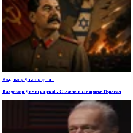
Владимир Димитријевић
Владимир Димитријевић: Стаљин и стварање Израела