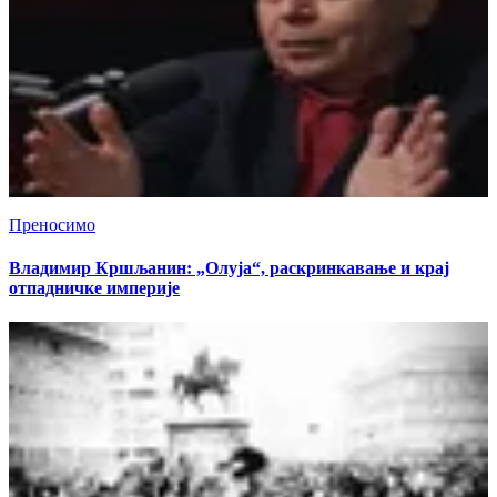
Преносимо
Владимир Кршљанин: „Олуја“, раскринкавање и крај
отпадничке империје