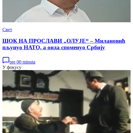
Свет
ШОК НА ПРОСЛАВИ „ОЛУЈЕ“ – Милановић
пљунуо НАТО, а онда споменуо Србију
pre 00 minuta
У фокусу