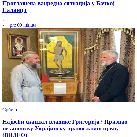
Проглашена ванредна ситуација у Бачкој
Паланци
pre 00 minuta
Србија
Највећи скандал владике Григорија? Признао
неканонску Украјинску православну цркву
(ВИДЕО)