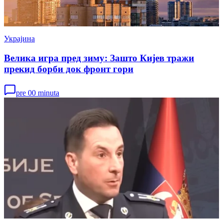
Украјина
Велика игра пред зиму: Зашто Кијев тражи
прекид борби док фронт гори
pre 00 minuta