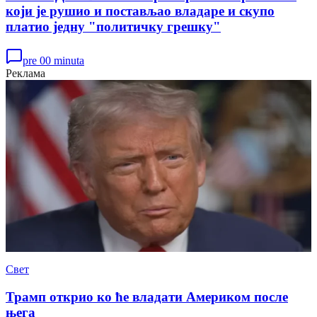
који је рушио и постављао владаре и скупо
платио једну "политичку грешку"
pre 00 minuta
Реклама
Свет
Трамп открио ко ће владати Америком после
њега