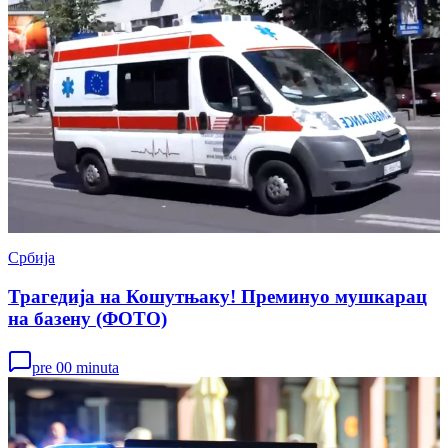
Србија
Трагедија на Кошутњаку! Преминуо мушкарац
на базену (ФОТО)
pre 00 minuta