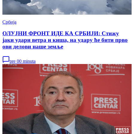
Србија
ОЛУЈНИ ФРОНТ ИДЕ КА СРБИЈИ: Стижу
јаки удари ветра и киша, на удару ће бити прво
ови делови наше земље
pre 00 minuta