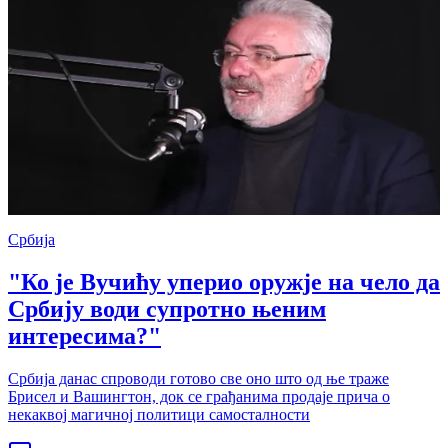
Србија
"Ко је Вучићу уперио оружје на чело да
Србију води супротно њеним
интересима?"
Србија данас спроводи готово све оно што од ње траже
Брисел и Вашингтон, док се грађанима продаје прича о
некаквој магичној политици самосталности