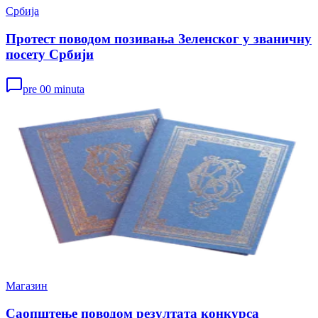
Србија
Протест поводом позивања Зеленског у званичну
посету Србији
pre 00 minuta
Магазин
Саопштење поводом резултата конкурса