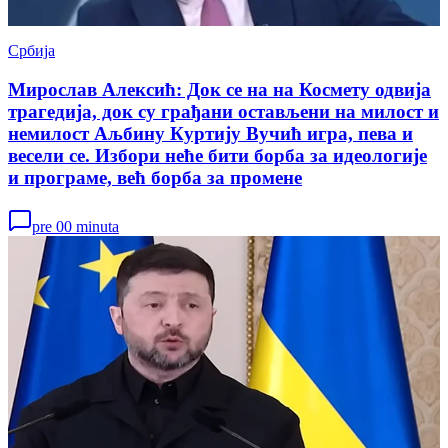
Србија
Мирослав Алексић: Док се на на Космету одвија
трагедија, док су грађани остављени на милост и
немилост Аљбину Куртију Вучић игра, пева и
весели се. Избори неће бити борба за идеологије
и програме, већ борба за промене
pre 00 minuta