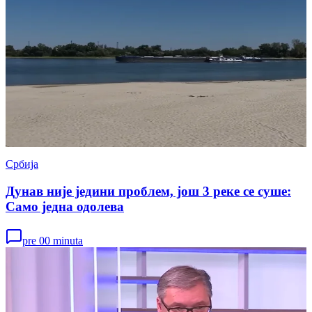
Србија
Дунав није једини проблем, још 3 реке се суше:
Само једна одолева
pre 00 minuta