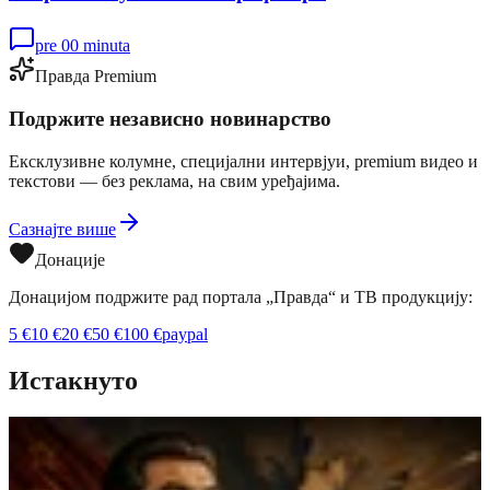
pre 00 minuta
Правда Premium
Подржите независно новинарство
Ексклузивне колумне, специјални интервјуи, premium видео и
текстови — без реклама, на свим уређајима.
Сазнајте више
Донације
Донацијом подржите рад портала „Правда“ и ТВ продукцију:
5
€
10
€
20
€
50
€
100
€
paypal
Истакнуто