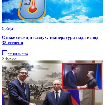
Србија
Стиже свежији ваздух, температура пада испод
35 степени
pre 00 minuta
У фокусу