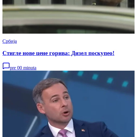
Србија
Стигле нове цене горива: Дизел поскупео!
pre 00 minuta