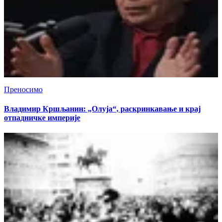
Преносимо
Владимир Кршљанин: „Олуја“, раскринкавање и крај
отпадничке империје