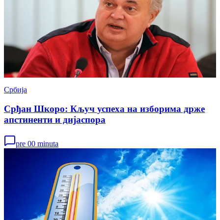
Србија
Срђан Шкоро: Кључ успеха на изборима држе
апстиненти и дијаспора
pre 00 minuta