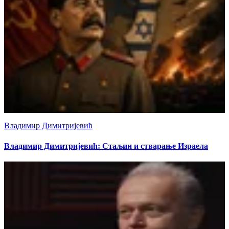
Владимир Димитријевић
Владимир Димитријевић: Стаљин и стварање Израела