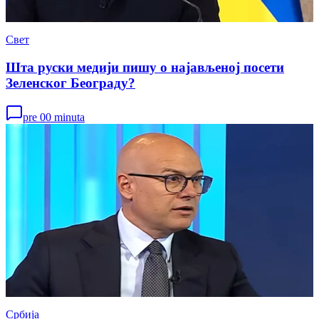
Свет
Шта руски медији пишу о најављеној посети
Зеленског Београду?
pre 00 minuta
Србија