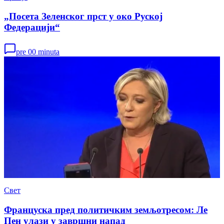
„Посета Зеленског прст у око Руској
Федерацији“
pre 00 minuta
Свет
Француска пред политичким земљотресом: Ле
Пен улази у завршни напад