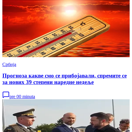
Србија
Прогноза какве смо се прибојавали, спремите се
за нових 39 степени наредне недеље
pre 00 minuta