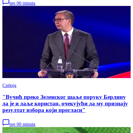
pre 00 minuta
Србија
"Вучић преко Зеленског шаље поруку Берлину
да је и даље користан, очекујући да му признају
резултат избора који прогласи"
pre 00 minuta