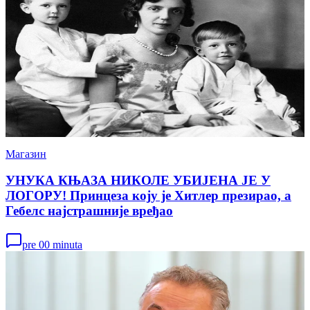
Магазин
УНУКА КЊАЗА НИКОЛЕ УБИЈЕНА ЈЕ У
ЛОГОРУ! Принцеза коју је Хитлер презирао, а
Гебелс најстрашније вређао
pre 00 minuta