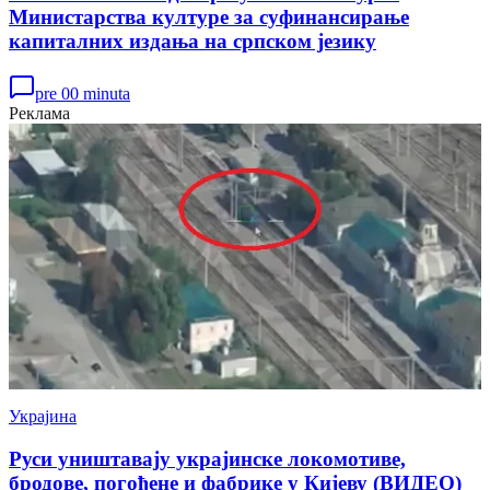
Министарства културе за суфинансирање
капиталних издања на српском језику
pre 00 minuta
Реклама
Украјина
Руси уништавају украјинске локомотиве,
бродове, погођене и фабрике у Кијеву (ВИДЕО)