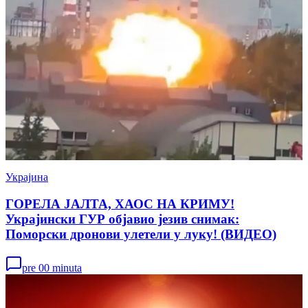
Украјина
ГОРЕЛА ЈАЛТА, ХАОС НА КРИМУ!
Украјински ГУР објавио језив снимак:
Поморски дронови улетели у луку! (ВИДЕО)
pre 00 minuta