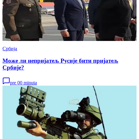
Србија
Може ли непријатељ Русије бити пријатељ
Србије?
pre 00 minuta