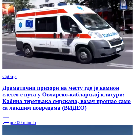
Србија
Драматични призори на месту где је камион
слетео с пута у Овчарско-кабларској клисури:
Кабина теретњака смрскана, возач прошао само
са лакшим повредама (ВИДЕО)
pre 00 minuta