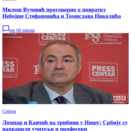
Милош Вучевић проговорио о повратку
Небојше Стефановића и Томислава Николића
pre 00 minuta
Србија
Ломпар и Кавчић на трибини у Нишу: Србију су
направили учитељи и професори