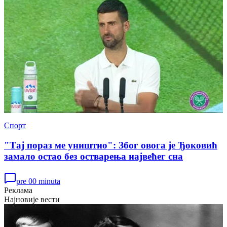
Спорт
"Тај пораз ме уништио": Због овога је Ђоковић
замало остао без остварења највећег сна
pre 00 minuta
Реклама
Најновије вести