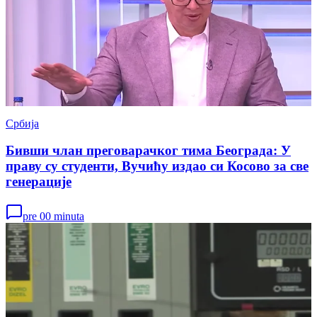
Србија
Бивши члан преговарачког тима Београда: У
праву су студенти, Вучићу издао си Косово за све
генерације
pre 00 minuta