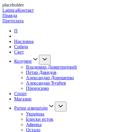
placeholder
Latinica
Контакт
Правда
Претплата
П
Насловна
Србија
Свет
Колумне
Владимир Димитријевић
Петар Давидов
Александар Дорошенко
Александар Ђурђев
Преносимо
Спорт
Магазин
Ратни извештаји
Украјина
Блиски исток
Африка
Остало