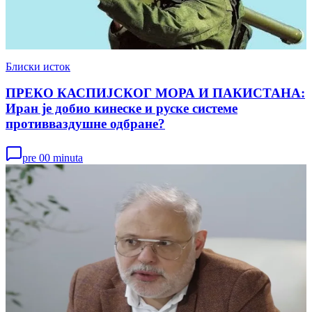
Блиски исток
ПРЕКО КАСПИЈСКОГ МОРА И ПАКИСТАНА:
Иран је добио кинеске и руске системе
противваздушне одбране?
pre 00 minuta