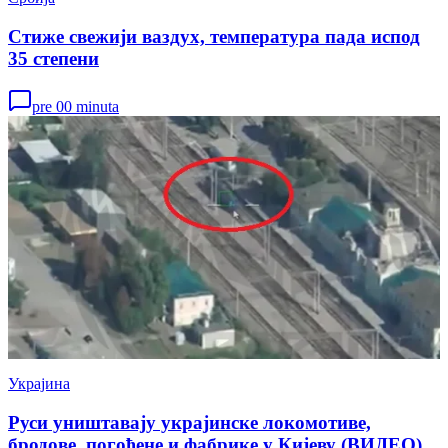
Стиже свежији ваздух, температура пада испод
35 степени
pre 00 minuta
Украјина
Руси уништавају украјинске локомотиве,
бродове, погођене и фабрике у Кијеву (ВИДЕО)