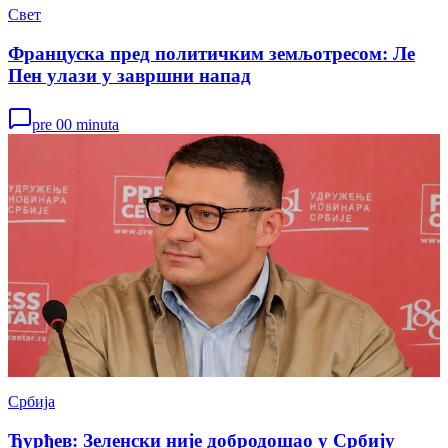
Свет
Француска пред политичким земљотресом: Ле
Пен улази у завршни напад
pre 00 minuta
Србија
Ђурђев: Зеленски није добродошао у Србију