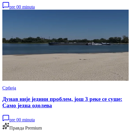
pre 00 minuta
Србија
Дунав није једини проблем, још 3 реке се суше:
Само једна одолева
pre 00 minuta
Правда Premium