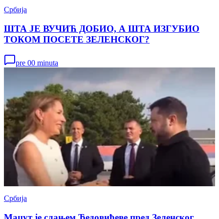
Србија
ШТА ЈЕ ВУЧИЋ ДОБИО, А ШТА ИЗГУБИО
ТОКОМ ПОСЕТЕ ЗЕЛЕНСКОГ?
pre 00 minuta
Србија
Мацут је слањем Ђедовићеве пред Зеленског