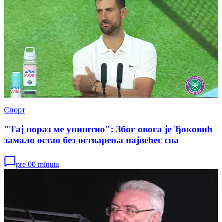
Спорт
"Тај пораз ме уништио": Због овога је Ђоковић
замало остао без остварења највећег сна
pre 00 minuta