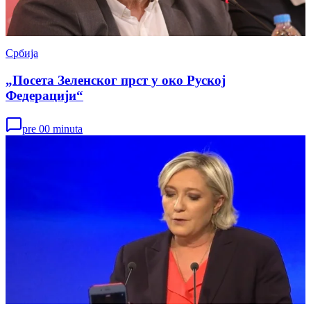
Србија
„Посета Зеленског прст у око Руској
Федерацији“
pre 00 minuta