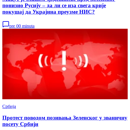
понизио Русију – да ли се иза свега крије
покушај да Украјина преузме НИС?
pre 00 minuta
Србија
Протест поводом позивања Зеленског у званичну
посету Србији