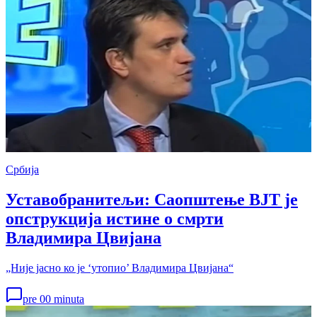
Србија
Уставобранитељи: Саопштење ВЈТ је
опструкција истине о смрти
Владимира Цвијана
„Није јасно ко је ‘утопио’ Владимира Цвијана“
pre 00 minuta