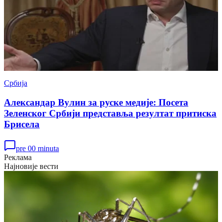
Србија
Александар Вулин за руске медије: Посета
Зеленског Србији представља резултат притиска
Брисела
pre 00 minuta
Реклама
Најновије вести