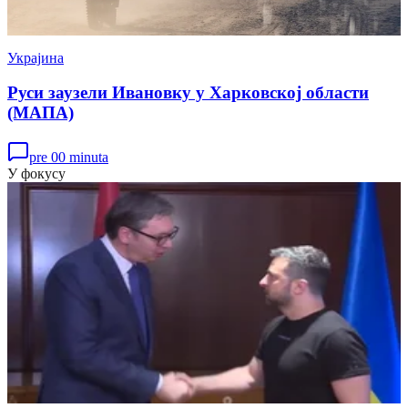
Украјина
Руси заузели Ивановку у Харковској области
(МАПА)
pre 00 minuta
У фокусу