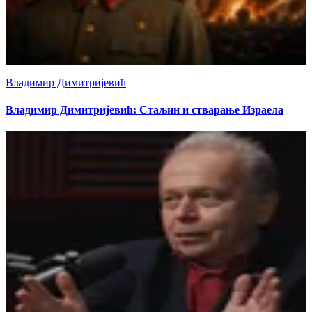
Владимир Димитријевић
Владимир Димитријевић: Стаљин и стварање Израела