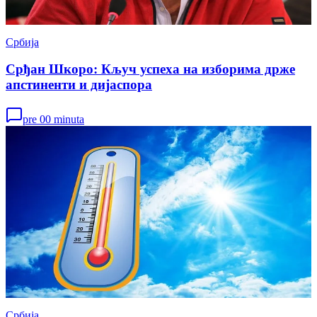
Србија
Срђан Шкоро: Кључ успеха на изборима држе
апстиненти и дијаспора
pre 00 minuta
Србија