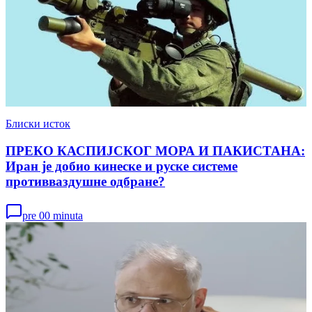
Блиски исток
ПРЕКО КАСПИЈСКОГ МОРА И ПАКИСТАНА:
Иран је добио кинеске и руске системе
противваздушне одбране?
pre 00 minuta