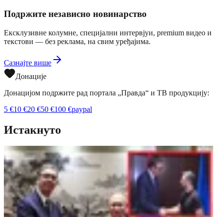
Подржите независно новинарство
Ексклузивне колумне, специјални интервјуи, premium видео и
текстови — без реклама, на свим уређајима.
Сазнајте више
Донације
Донацијом подржите рад портала „Правда“ и ТВ продукцију:
5
€
10
€
20
€
50
€
100
€
paypal
Истакнуто