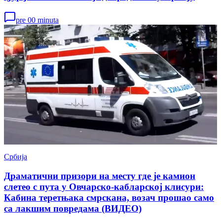
pre 00 minuta
Србија
Драматични призори на месту где је камион
слетео с пута у Овчарско-кабларској клисури:
Кабина теретњака смрскана, возач прошао само
са лакшим повредама (ВИДЕО)