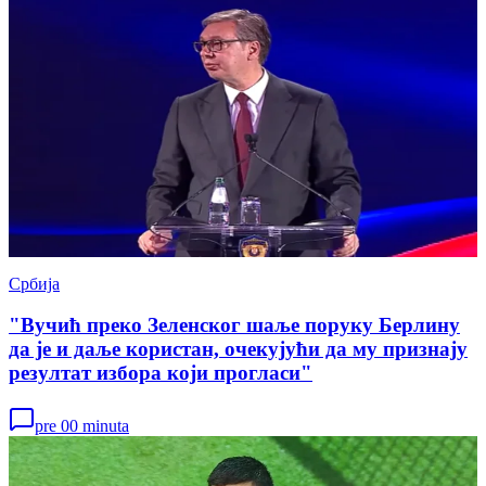
Србија
"Вучић преко Зеленског шаље поруку Берлину
да је и даље користан, очекујући да му признају
резултат избора који прогласи"
pre 00 minuta