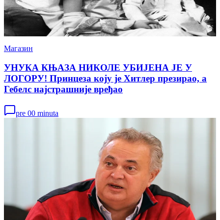
Магазин
УНУКА КЊАЗА НИКОЛЕ УБИЈЕНА ЈЕ У
ЛОГОРУ! Принцеза коју је Хитлер презирао, а
Гебелс најстрашније вређао
pre 00 minuta