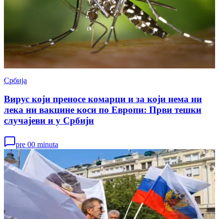
Србија
Вирус који преносе комарци и за који нема ни
лека ни вакцине коси по Европи: Први тешки
случајеви и у Србији
pre 00 minuta