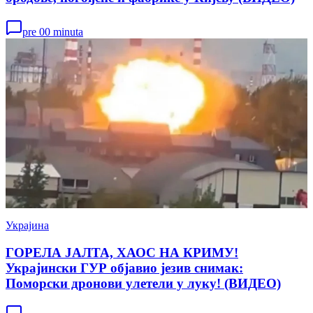
pre 00 minuta
Украјина
ГОРЕЛА ЈАЛТА, ХАОС НА КРИМУ!
Украјински ГУР објавио језив снимак:
Поморски дронови улетели у луку! (ВИДЕО)