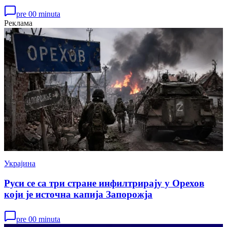
pre 00 minuta
Реклама
Украјина
Руси се са три стране инфилтрирају у Орехов
који је источна капија Запорожја
pre 00 minuta