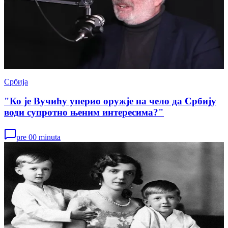
Србија
"Ко је Вучићу уперио оружје на чело да Србију
води супротно њеним интересима?"
pre 00 minuta