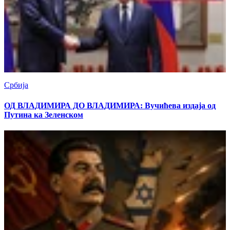
Србија
ОД ВЛАДИМИРА ДО ВЛАДИМИРА: Вучићева издаја од
Путина ка Зеленском