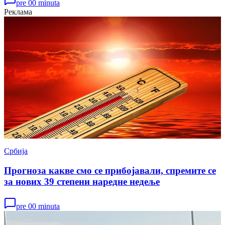
pre 00 minuta
Реклама
Србија
Прогноза какве смо се прибојавали, спремите се
за нових 39 степени наредне недеље
pre 00 minuta