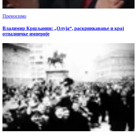
Преносимо
Владимир Кршљанин: „Олуја“, раскринкавање и крај
отпадничке империје