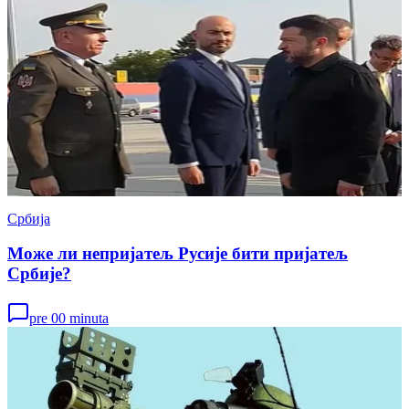
Србија
Може ли непријатељ Русије бити пријатељ
Србије?
pre 00 minuta