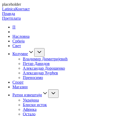
placeholder
Latinica
Контакт
Правда
Претплата
П
Насловна
Србија
Свет
Колумне
Владимир Димитријевић
Петар Давидов
Александар Дорошенко
Александар Ђурђев
Преносимо
Спорт
Магазин
Ратни извештаји
Украјина
Блиски исток
Африка
Остало