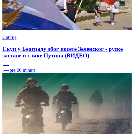
Србија
Скуп у Београду због посете Зеленског - руске
заставе и слике Путина (ВИДЕО)
pre 00 minuta