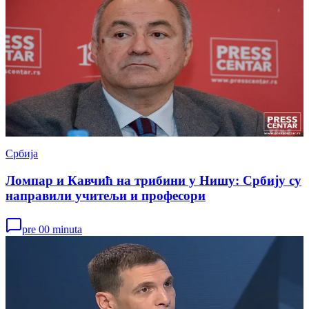
Србија
Ломпар и Кавчић на трибини у Нишу: Србију су
направили учитељи и професори
pre 00 minuta