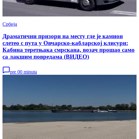
Србија
Драматични призори на месту где је камион
слетео с пута у Овчарско-кабларској клисури:
Кабина теретњака смрскана, возач прошао само
са лакшим повредама (ВИДЕО)
pre 00 minuta