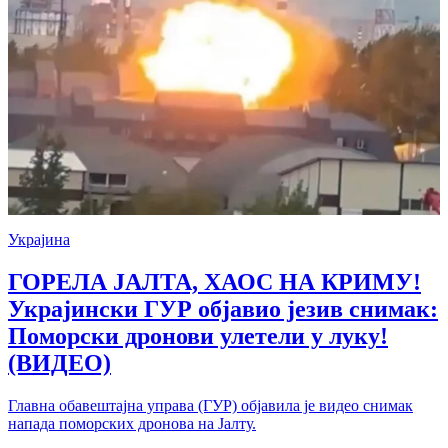
Украјина
ГОРЕЛА ЈАЛТА, ХАОС НА КРИМУ!
Украјински ГУР објавио језив снимак:
Поморски дронови улетели у луку!
(ВИДЕО)
Главна обавештајна управа (ГУР) објавила је видео снимак
напада поморских дронова на Јалту.