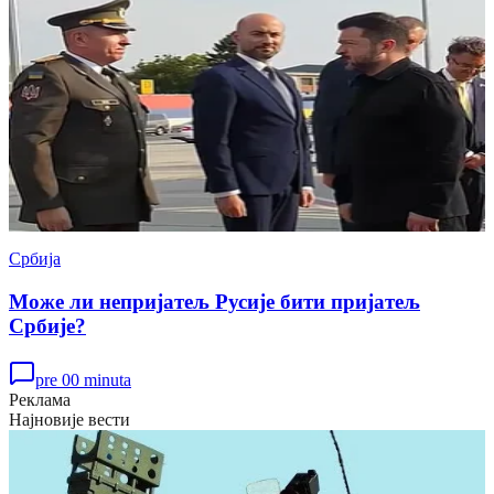
Србија
Може ли непријатељ Русије бити пријатељ
Србије?
pre 00 minuta
Реклама
Најновије вести