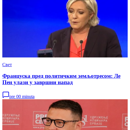
Свет
Француска пред политичким земљотресом: Ле
Пен улази у завршни напад
pre 00 minuta