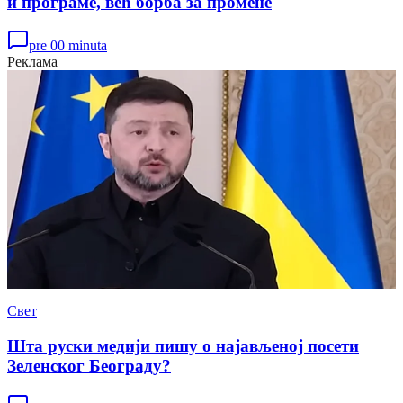
и програме, већ борба за промене
pre 00 minuta
Реклама
Свет
Шта руски медији пишу о најављеној посети
Зеленског Београду?