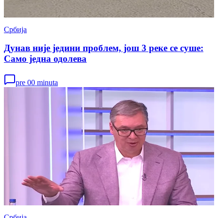
Србија
Дунав није једини проблем, још 3 реке се суше:
Само једна одолева
pre 00 minuta
Србија