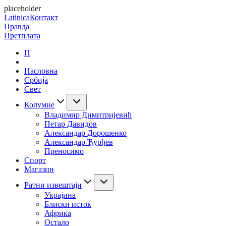
placeholder
Latinica
Контакт
Правда
Претплата
П
Насловна
Србија
Свет
Колумне
Владимир Димитријевић
Петар Давидов
Александар Дорошенко
Александар Ђурђев
Преносимо
Спорт
Магазин
Ратни извештаји
Украјина
Блиски исток
Африка
Остало