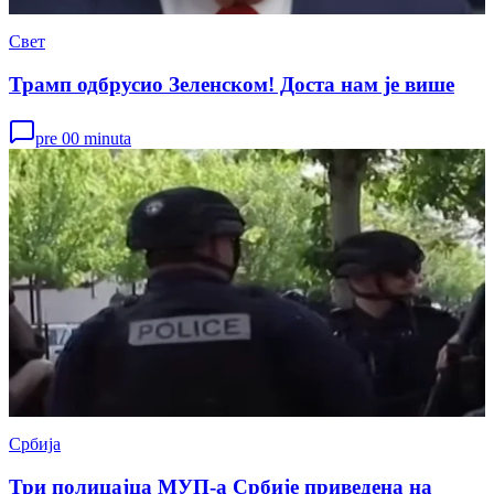
Свет
Трамп одбрусио Зеленском! Доста нам је више
pre 00 minuta
Србија
Три полицајца МУП-а Србије приведена на