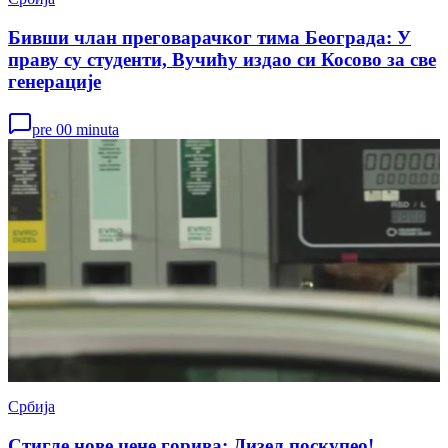
Бивши члан преговарачког тима Београда: У
праву су студенти, Вучићу издао си Косово за све
генерације
pre 00 minuta
Србија
Стигле нове цене горива: Дизел поскупео!