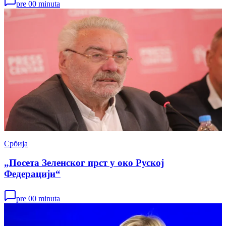
pre 00 minuta
Србија
„Посета Зеленског прст у око Руској
Федерацији“
pre 00 minuta