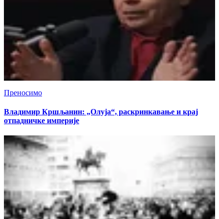
Преносимо
Владимир Кршљанин: „Олуја“, раскринкавање и крај
отпадничке империје