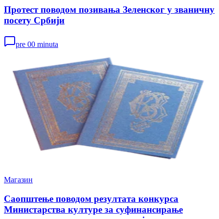
Протест поводом позивања Зеленског у званичну
посету Србији
pre 00 minuta
Магазин
Саопштење поводом резултата конкурса
Министарства културе за суфинансирање