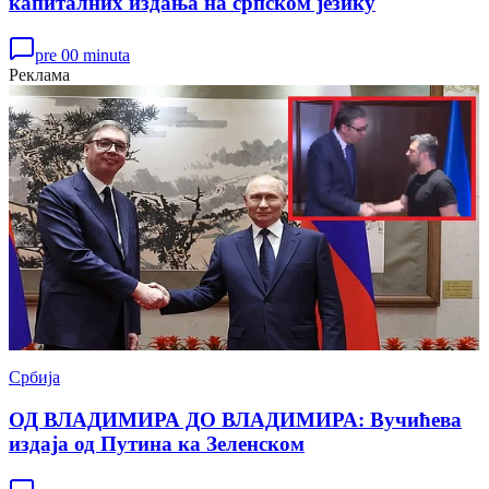
капиталних издања на српском језику
pre 00 minuta
Реклама
Србија
ОД ВЛАДИМИРА ДО ВЛАДИМИРА: Вучићева
издаја од Путина ка Зеленском