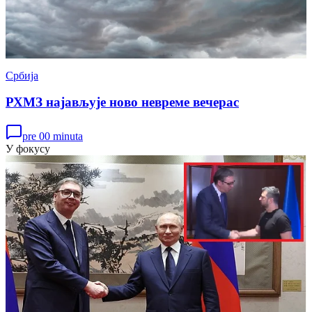
Србија
РХМЗ најављује ново невреме вечерас
pre 00 minuta
У фокусу