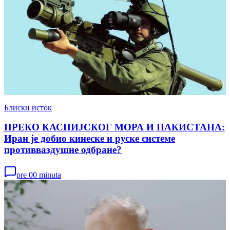
Блиски исток
ПРЕКО КАСПИЈСКОГ МОРА И ПАКИСТАНА:
Иран је добио кинеске и руске системе
противваздушне одбране?
pre 00 minuta