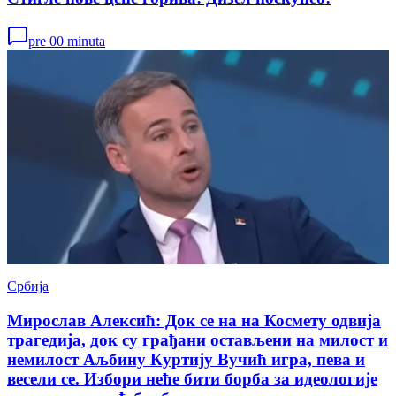
pre 00 minuta
Србија
Мирослав Алексић: Док се на на Космету одвија
трагедија, док су грађани остављени на милост и
немилост Аљбину Куртију Вучић игра, пева и
весели се. Избори неће бити борба за идеологије