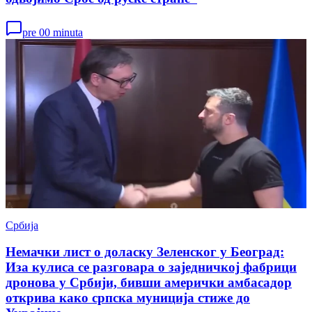
pre 00 minuta
Србија
Немачки лист о доласку Зеленског у Београд:
Иза кулиса се разговара о заједничкој фабрици
дронова у Србији, бивши амерички амбасадор
открива како српска муниција стиже до