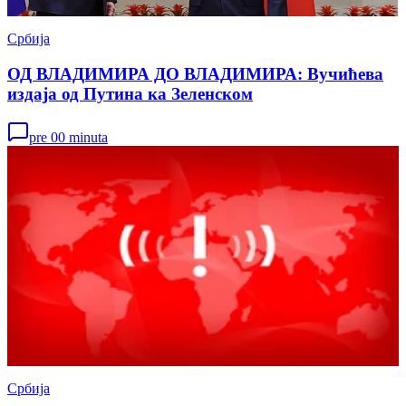
Србија
ОД ВЛАДИМИРА ДО ВЛАДИМИРА: Вучићева
издаја од Путина ка Зеленском
pre 00 minuta
Србија