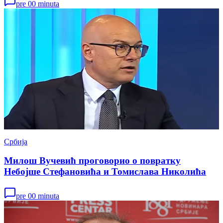
pre 00 minuta
Србија
Милош Вучевић проговорио о повратку
Небојше Стефановића и Томислава Николића
pre 00 minuta