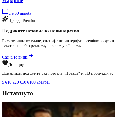
Украјине
pre 00 minuta
Правда Premium
Подржите независно новинарство
Ексклузивне колумне, специјални интервјуи, premium видео и
текстови — без реклама, на свим уређајима.
Сазнајте више
Донације
Донацијом подржите рад портала „Правда“ и ТВ продукцију:
5
€
10
€
20
€
50
€
100
€
paypal
Истакнуто