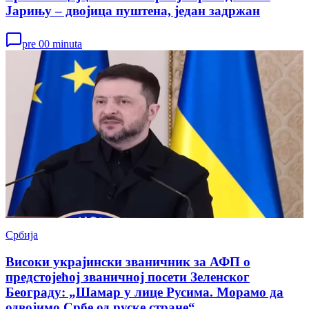
Јарињу – двојица пуштена, један задржан
pre 00 minuta
Србија
Високи украјински званичник за АФП о
предстојећој званичној посети Зеленског
Београду: „Шамар у лице Русима. Морамо да
одвојимо Србе од руске стране“