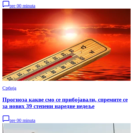
pre 00 minuta
Србија
Прогноза какве смо се прибојавали, спремите се
за нових 39 степени наредне недеље
pre 00 minuta