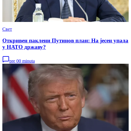
Свет
Откривен паклени Путинов план: На јесен упада
у НАТО државу?
pre 00 minuta