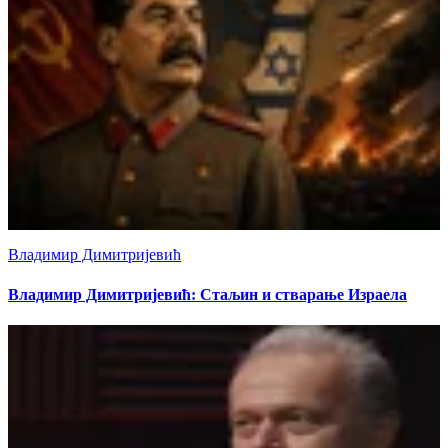
Владимир Димитријевић
Владимир Димитријевић: Стаљин и стварање Израела