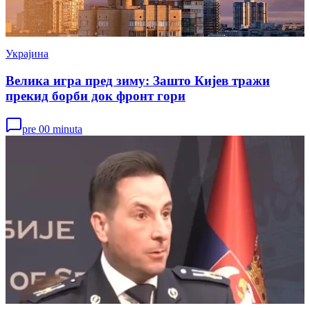
Украјина
Велика игра пред зиму: Зашто Кијев тражи
прекид борби док фронт гори
pre 00 minuta