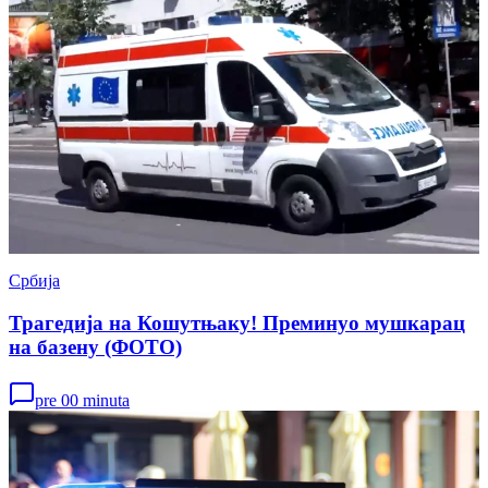
Србија
Трагедија на Кошутњаку! Преминуо мушкарац
на базену (ФОТО)
pre 00 minuta