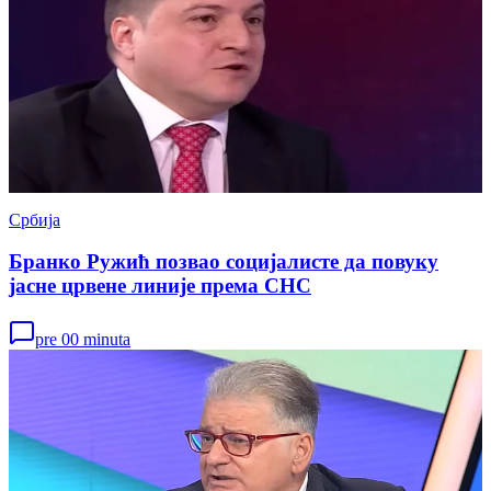
Србија
Бранко Ружић позвао социјалисте да повуку
јасне црвене линије према СНС
pre 00 minuta