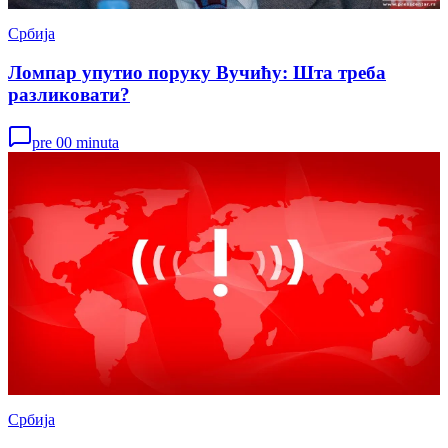
Србија
Ломпар упутио поруку Вучићу: Шта треба
разликовати?
pre 00 minuta
Србија