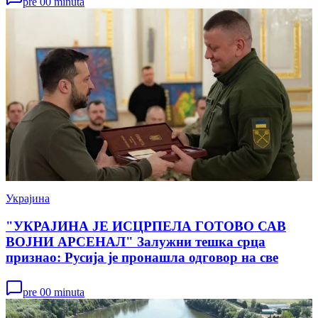
pre 00 minuta
Украјина
"УКРАЈИНА ЈЕ ИСЦРПЕЛА ГОТОВО САВ
ВОЈНИ АРСЕНАЛ" Залужни тешка срца
признао: Русија је пронашла одговор на све
pre 00 minuta