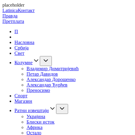
placeholder
Latinica
Контакт
Правда
Претплата
П
Насловна
Србија
Свет
Колумне
Владимир Димитријевић
Петар Давидов
Александар Дорошенко
Александар Ђурђев
Преносимо
Спорт
Магазин
Ратни извештаји
Украјина
Блиски исток
Африка
Остало