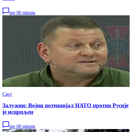
pre 00 minuta
Свет
Залужни: Војни потенцијал НАТО против Русије
је исцрпљен
pre 00 minuta