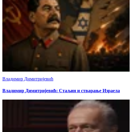
Владимир Димитријевић
Владимир Димитријевић: Стаљин и стварање Израела