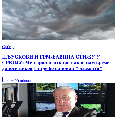
Србија
ПЉУСКОВИ И ГРМЉАВИНА СТИЖУ У
СРБИЈУ: Метеоролог открио какво нам време
доноси викенд и где ће напокон "освежити"
pre 00 minuta