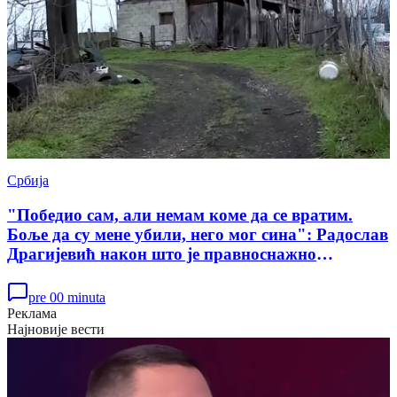
Србија
"Победио сам, али немам коме да се вратим.
Боље да су мене убили, него мог сина": Радослав
Драгијевић након што је правноснажно
ослобођен у случају убиства Данке Илић
pre 00 minuta
Реклама
Најновије вести