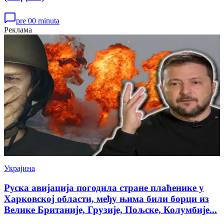
pre 00 minuta
Реклама
Украјина
Руска авијација погодила стране плаћенике у
Харковској области, међу њима били борци из
Велике Британије, Грузије, Пољске, Колумбије...