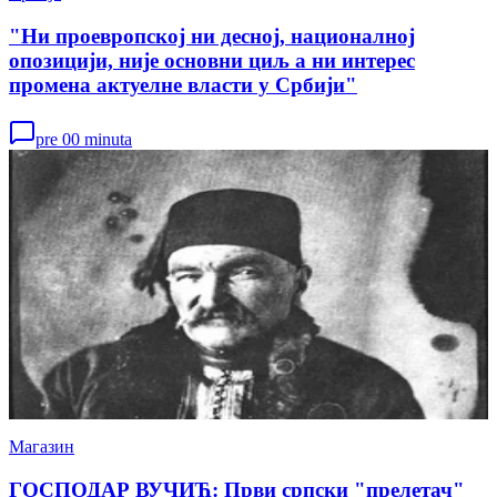
"Ни проевропској ни десној, националној
опозицији, није основни циљ а ни интерес
промена актуелне власти у Србији"
pre 00 minuta
Магазин
ГОСПОДАР ВУЧИЋ: Први српски "прелетач"