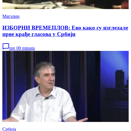
Магазин
ИЗБОРНИ ВРЕМЕПЛОВ: Ево како су изгледале
прве крађе гласова у Србији
pre 00 minuta
Србија