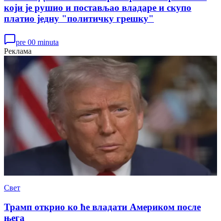
који је рушио и постављао владаре и скупо
платио једну "политичку грешку"
pre 00 minuta
Реклама
Свет
Трамп открио ко ће владати Америком после
њега