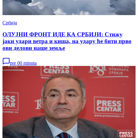
Србија
ОЛУЈНИ ФРОНТ ИДЕ КА СРБИЈИ: Стижу
јаки удари ветра и киша, на удару ће бити прво
ови делови наше земље
pre 00 minuta