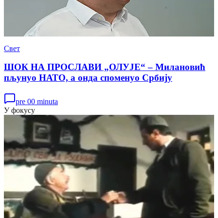
Свет
ШОК НА ПРОСЛАВИ „ОЛУЈЕ“ – Милановић
пљунуо НАТО, а онда споменуо Србију
pre 00 minuta
У фокусу