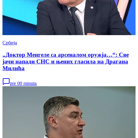
Србија
„Доктор Менгеле са арсеналом оружја…“: Све
јачи напади СНС и њених гласила на Драгана
Милића
pre 00 minuta