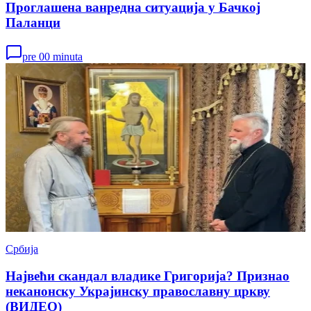
Проглашена ванредна ситуација у Бачкој
Паланци
pre 00 minuta
Србија
Највећи скандал владике Григорија? Признао
неканонску Украјинску православну цркву
(ВИДЕО)