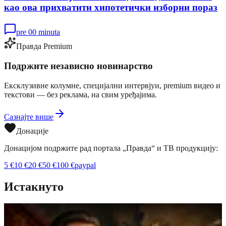
као ова прихватити хипотетички изборни пораз
pre 00 minuta
Правда Premium
Подржите независно новинарство
Ексклузивне колумне, специјални интервјуи, premium видео и
текстови — без реклама, на свим уређајима.
Сазнајте више
Донације
Донацијом подржите рад портала „Правда“ и ТВ продукцију:
5
€
10
€
20
€
50
€
100
€
paypal
Истакнуто