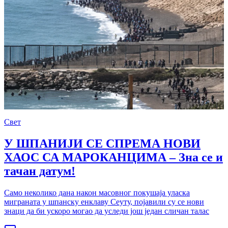
Свет
У ШПАНИЈИ СЕ СПРЕМА НОВИ
ХАОС СА МАРОКАНЦИМА – Зна се и
тачан датум!
Само неколико дана након масовног покушаја уласка
миграната у шпанску енклаву Сеуту, појавили су се нови
знаци да би ускоро могао да уследи још један сличан талас