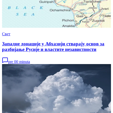
Свет
Западне донације у Абхазији стварају основ за
разбијање Русије и властите независтности
pre 00 minuta