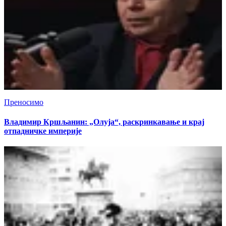
Преносимо
Владимир Кршљанин: „Олуја“, раскринкавање и крај
отпадничке империје