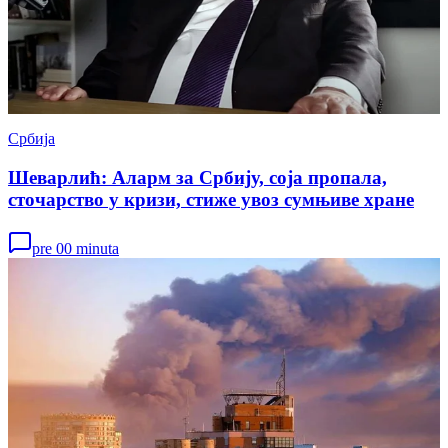
Србија
Шеварлић: Аларм за Србију, соја пропала,
сточарство у кризи, стиже увоз сумњиве хране
pre 00 minuta