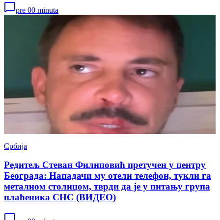
pre 00 minuta
Србија
Редитељ Стеван Филиповић претучен у центру
Београда: Нападачи му отели телефон, тукли га
металном столицом, тврди да је у питању група
плаћеника СНС (ВИДЕО)