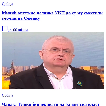
Србија
Милић оптужио челнике УКП да су му сместили
злочин на Сењаку
pre 00 minuta
Србија
Чанак: Тешко је очекивати да бандитска власт