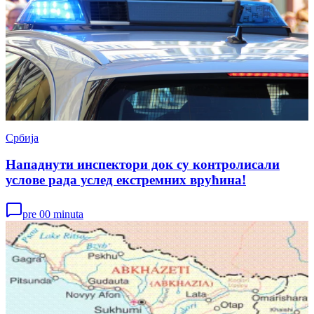
Србија
Нападнути инспектори док су контролисали
услове рада услед екстремних врућина!
pre 00 minuta