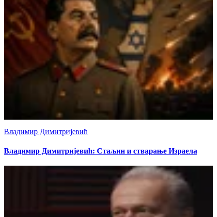
Владимир Димитријевић
Владимир Димитријевић: Стаљин и стварање Израела