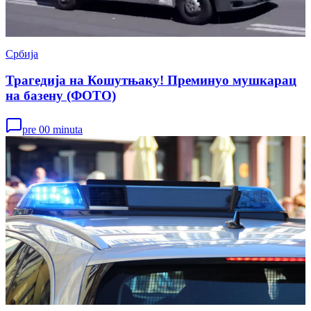
Србија
Трагедија на Кошутњаку! Преминуо мушкарац
на базену (ФОТО)
pre 00 minuta