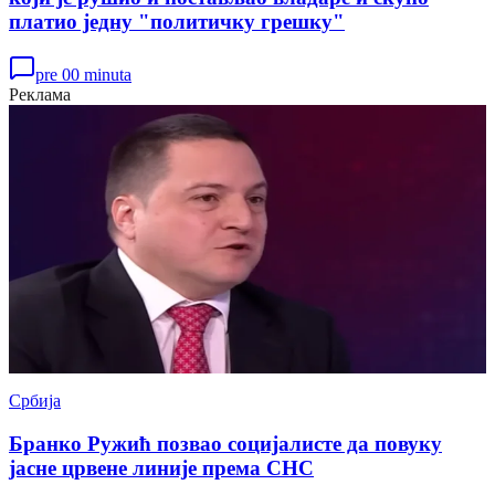
платио једну "политичку грешку"
pre 00 minuta
Реклама
Србија
Бранко Ружић позвао социјалисте да повуку
јасне црвене линије према СНС