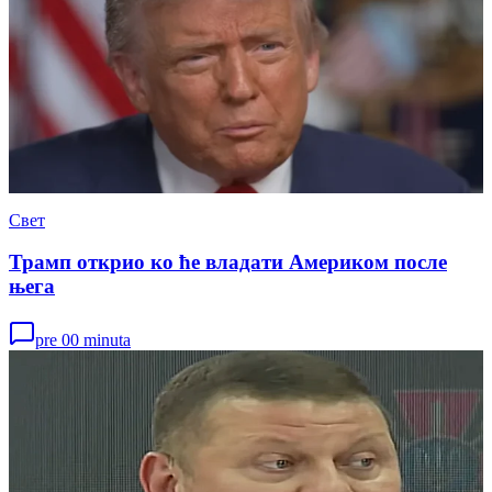
Свет
Трамп открио ко ће владати Америком после
њега
pre 00 minuta