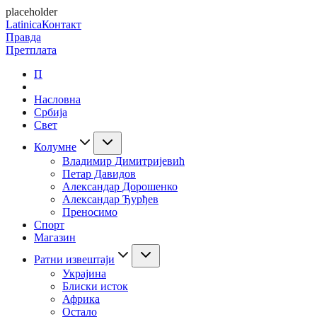
placeholder
Latinica
Контакт
Правда
Претплата
П
Насловна
Србија
Свет
Колумне
Владимир Димитријевић
Петар Давидов
Александар Дорошенко
Александар Ђурђев
Преносимо
Спорт
Магазин
Ратни извештаји
Украјина
Блиски исток
Африка
Остало