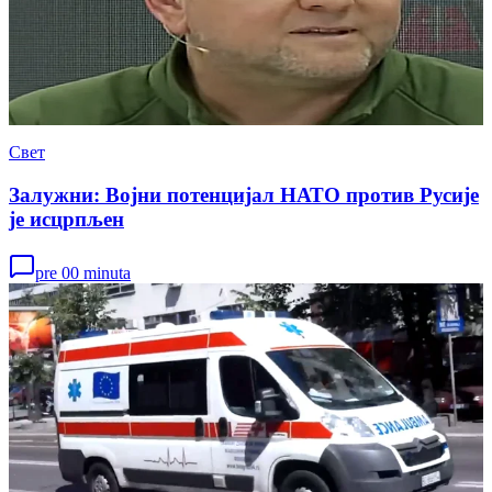
Свет
Залужни: Војни потенцијал НАТО против Русије
је исцрпљен
pre 00 minuta