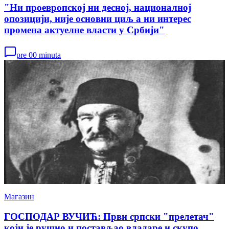
"Ни проевропској ни десној, националној
опозицији, није основни циљ а ни интерес
промена актуелне власти у Србији"
pre 00 minuta
Магазин
ГОСПОДАР ВУЧИЋ: Први српски "прелетач"
који је рушио и постављао владаре и скупо