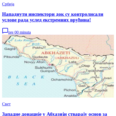
Србија
Нападнути инспектори док су контролисали
услове рада услед екстремних врућина!
pre 00 minuta
Свет
Западне донације у Абхазији стварају основ за