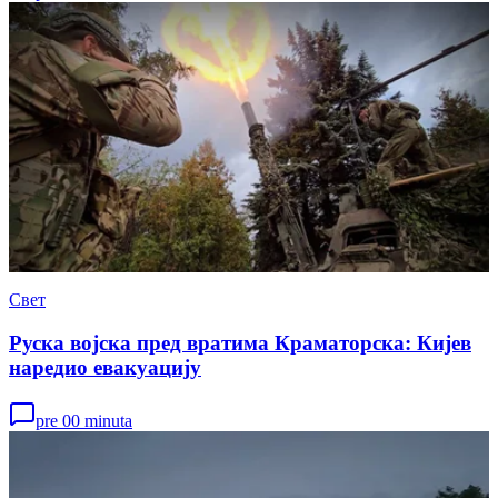
Свет
Руска војска пред вратима Краматорска: Кијев
наредио евакуацију
pre 00 minuta