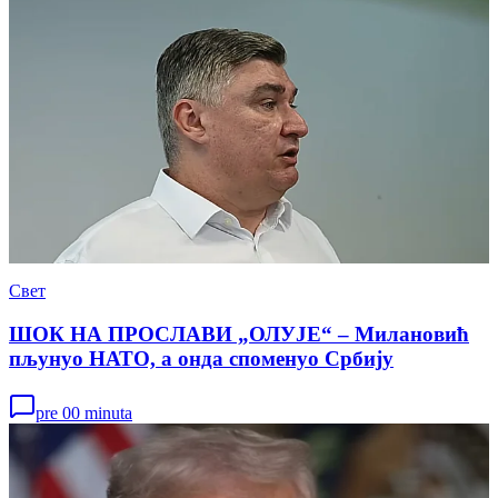
Свет
ШОК НА ПРОСЛАВИ „ОЛУЈЕ“ – Милановић
пљунуо НАТО, а онда споменуо Србију
pre 00 minuta