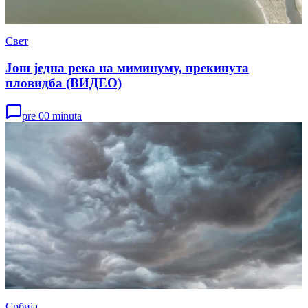
Свет
Још једна река на миминуму, прекинута
пловидба (ВИДЕО)
pre 00 minuta
Србија