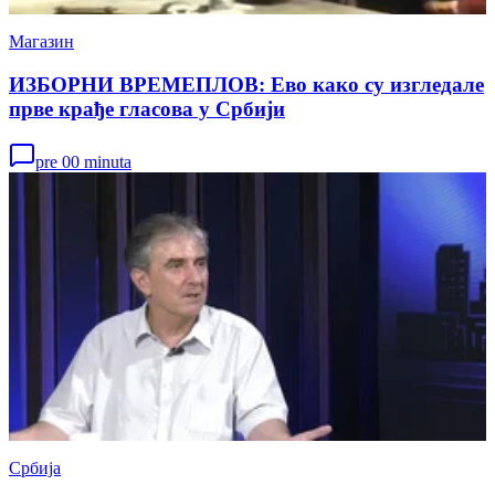
Магазин
ИЗБОРНИ ВРЕМЕПЛОВ: Ево како су изгледале
прве крађе гласова у Србији
pre 00 minuta
Србија