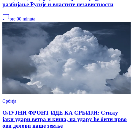
разбијање Русије и властите независтности
pre 00 minuta
Србија
ОЛУЈНИ ФРОНТ ИДЕ КА СРБИЈИ: Стижу
јаки удари ветра и киша, на удару ће бити прво
ови делови наше земље