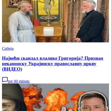
Србија
Највећи скандал владике Григорија? Признао
неканонску Украјинску православну цркву
(ВИДЕО)
pre 00 minuta