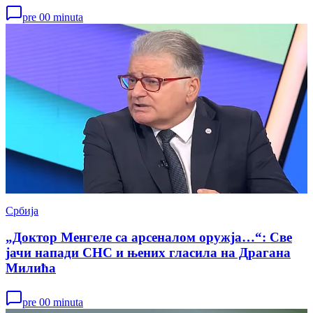
pre 00 minuta
Србија
„Доктор Менгеле са арсеналом оружја…“: Све
јачи напади СНС и њених гласила на Драгана
Милића
pre 00 minuta