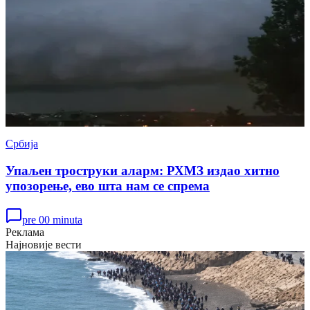
Србија
Упаљен троструки аларм: РХМЗ издао хитно
упозорење, ево шта нам се спрема
pre 00 minuta
Реклама
Најновије вести