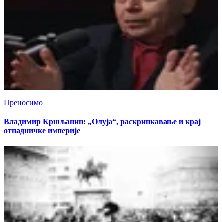
Преносимо
Владимир Кршљанин: „Олуја“, раскринкавање и крај
отпадничке империје