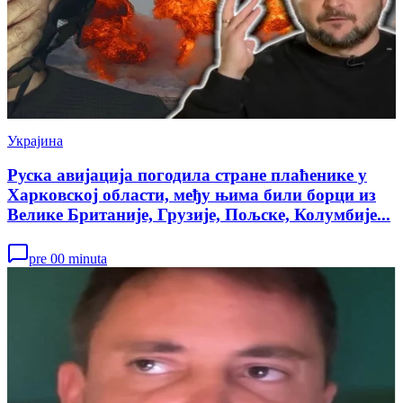
Украјина
Руска авијација погодила стране плаћенике у
Харковској области, међу њима били борци из
Велике Британије, Грузије, Пољске, Колумбије...
pre 00 minuta