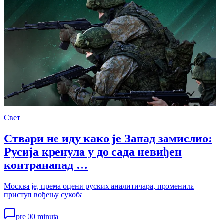
Свет
Ствари не иду како је Запад замислио:
Русија кренула у до сада невиђен
контранапад …
Москва је, према оцени руских аналитичара, променила
приступ вођењу сукоба
pre 00 minuta