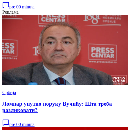
pre 00 minuta
Реклама
Србија
Ломпар упутио поруку Вучићу: Шта треба
разликовати?
pre 00 minuta