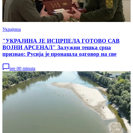
Украјина
"УКРАЈИНА ЈЕ ИСЦРПЕЛА ГОТОВО САВ
ВОЈНИ АРСЕНАЛ" Залужни тешка срца
признао: Русија је пронашла одговор на све
pre 00 minuta