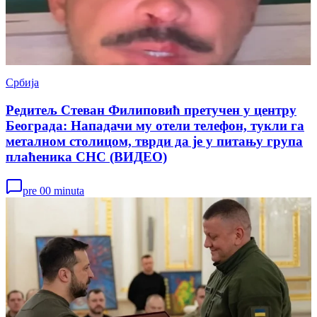
Србија
Редитељ Стеван Филиповић претучен у центру
Београда: Нападачи му отели телефон, тукли га
металном столицом, тврди да је у питању група
плаћеника СНС (ВИДЕО)
pre 00 minuta