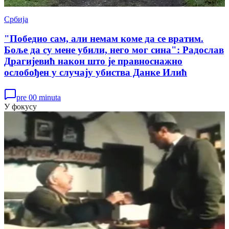
Србија
"Победио сам, али немам коме да се вратим.
Боље да су мене убили, него мог сина": Радослав
Драгијевић након што је правноснажно
ослобођен у случају убиства Данке Илић
pre 00 minuta
У фокусу