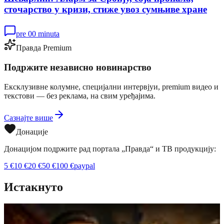
сточарство у кризи, стиже увоз сумњиве хране
pre 00 minuta
Правда Premium
Подржите независно новинарство
Ексклузивне колумне, специјални интервјуи, premium видео и
текстови — без реклама, на свим уређајима.
Сазнајте више
Донације
Донацијом подржите рад портала „Правда“ и ТВ продукцију:
5
€
10
€
20
€
50
€
100
€
paypal
Истакнуто