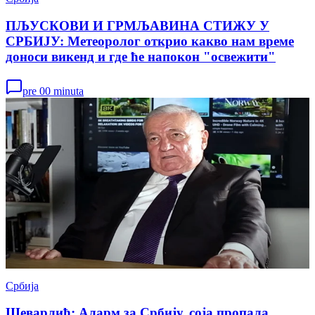
ПЉУСКОВИ И ГРМЉАВИНА СТИЖУ У
СРБИЈУ: Метеоролог открио какво нам време
доноси викенд и где ће напокон "освежити"
pre 00 minuta
Србија
Шеварлић: Аларм за Србију, соја пропала,