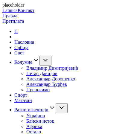
placeholder
Latinica
Контакт
Правда
Претплата
П
Насловна
Србија
Свет
Колумне
Владимир Димитријевић
Петар Давидов
Александар Дорошенко
Александар Ђурђев
Преносимо
Спорт
Магазин
Ратни извештаји
Украјина
Блиски исток
Африка
Остало