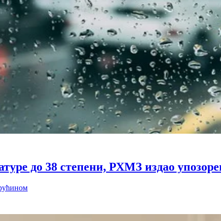
атуре до 38 степени, РХМЗ издао упозор
врућином