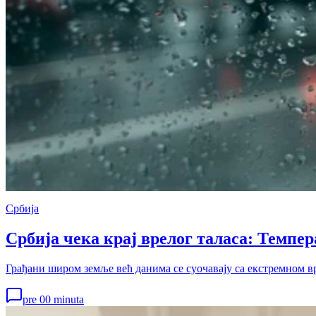
Србија
Србија чека крај врелог таласа: Темпер
Грађани широм земље већ данима се суочавају са екстремном 
pre 00 minuta