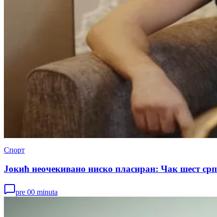
Спорт
Јокић неочекивано ниско пласиран: Чак шест ср
pre 00 minuta