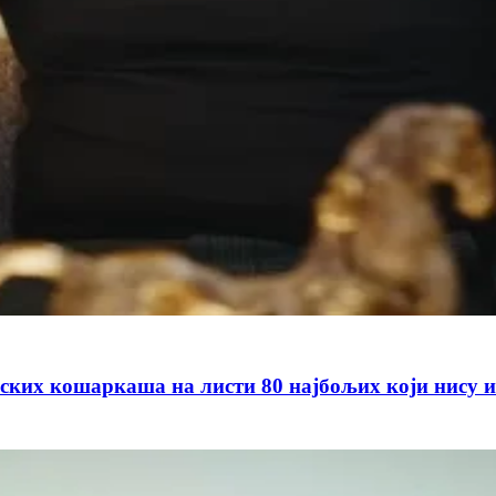
пских кошаркаша на листи 80 најбољих који нису 