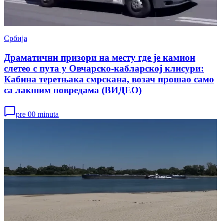
Србија
Драматични призори на месту где је камион
слетео с пута у Овчарско-кабларској клисури:
Кабина теретњака смрскана, возач прошао само
са лакшим повредама (ВИДЕО)
pre 00 minuta