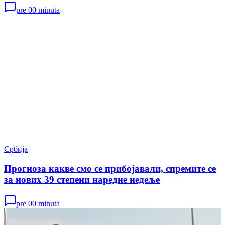
pre 00 minuta
Србија
Прогноза какве смо се прибојавали, спремите се
за нових 39 степени наредне недеље
pre 00 minuta