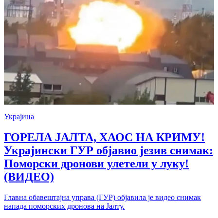
Украјина
ГОРЕЛА ЈАЛТА, ХАОС НА КРИМУ!
Украјински ГУР објавио језив снимак:
Поморски дронови улетели у луку!
(ВИДЕО)
Главна обавештајна управа (ГУР) објавила је видео снимак
напада поморских дронова на Јалту.