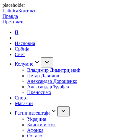
placeholder
Latinica
Контакт
Правда
Претплата
П
Насловна
Србија
Свет
Колумне
Владимир Димитријевић
Петар Давидов
Александар Дорошенко
Александар Ђурђев
Преносимо
Спорт
Магазин
Ратни извештаји
Украјина
Блиски исток
Африка
Остало