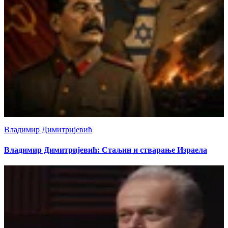
Владимир Димитријевић
Владимир Димитријевић: Стаљин и стварање Израела