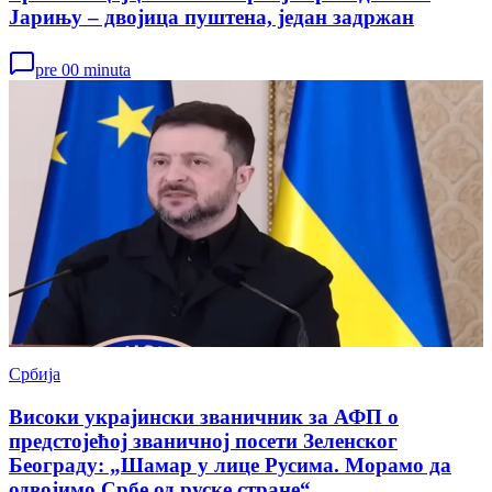
Јарињу – двојица пуштена, један задржан
pre 00 minuta
Србија
Високи украјински званичник за АФП о
предстојећој званичној посети Зеленског
Београду: „Шамар у лице Русима. Морамо да
одвојимо Србе од руске стране“