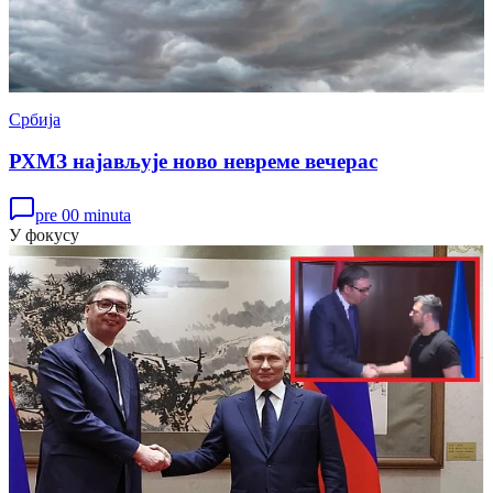
Србија
РХМЗ најављује ново невреме вечерас
pre 00 minuta
У фокусу