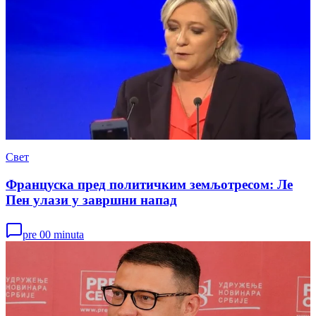
Свет
Француска пред политичким земљотресом: Ле
Пен улази у завршни напад
pre 00 minuta