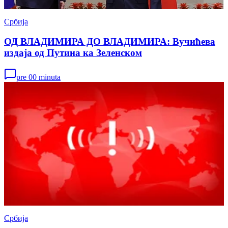
Србија
ОД ВЛАДИМИРА ДО ВЛАДИМИРА: Вучићева
издаја од Путина ка Зеленском
pre 00 minuta
Србија