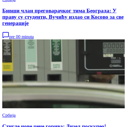
Бивши члан преговарачког тима Београда: У
праву су студенти, Вучићу издао си Косово за све
генерације
pre 00 minuta
Србија
Стигле нове цене горива: Дизел поскупео!