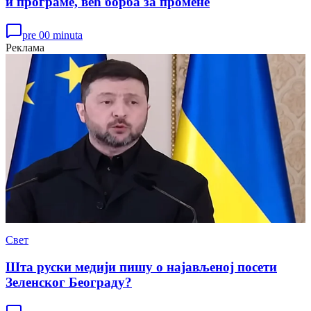
и програме, већ борба за промене
pre 00 minuta
Реклама
Свет
Шта руски медији пишу о најављеној посети
Зеленског Београду?