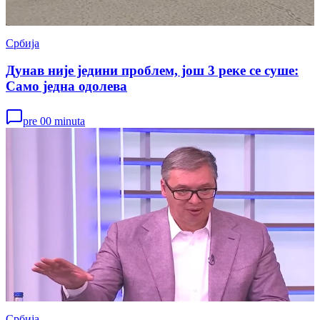
Србија
Дунав није једини проблем, још 3 реке се суше:
Само једна одолева
pre 00 minuta
Србија