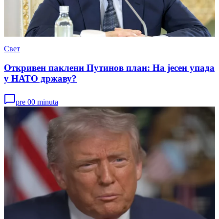
Свет
Откривен паклени Путинов план: На јесен упада
у НАТО државу?
pre 00 minuta