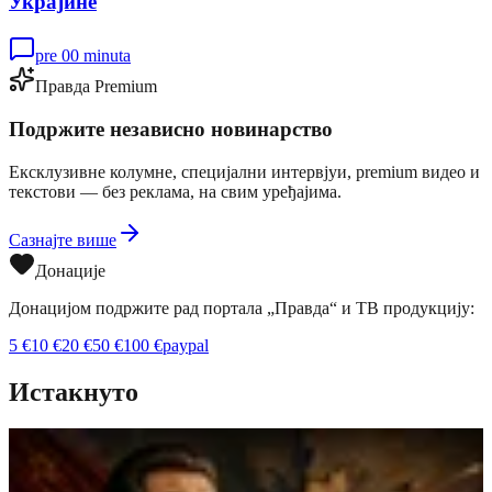
Украјине
pre 00 minuta
Правда Premium
Подржите независно новинарство
Ексклузивне колумне, специјални интервјуи, premium видео и
текстови — без реклама, на свим уређајима.
Сазнајте више
Донације
Донацијом подржите рад портала „Правда“ и ТВ продукцију:
5
€
10
€
20
€
50
€
100
€
paypal
Истакнуто