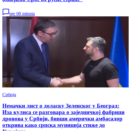
pre 00 minuta
Србија
Немачки лист о доласку Зеленског у Београд:
Иза кулиса се разговара о заједничкој фабрици
дронова у Србији, бивши амерички амбасадор
открива како српска муниција стиже до