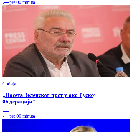
pre 00 minuta
Србија
„Посета Зеленског прст у око Руској
Федерацији“
pre 00 minuta