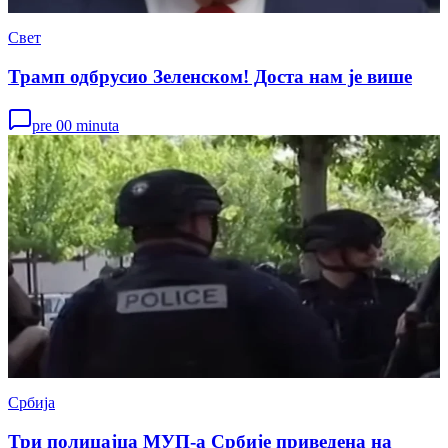
Свет
Трамп одбрусио Зеленском! Доста нам је више
pre 00 minuta
Србија
Три полицајца МУП-а Србије приведена на