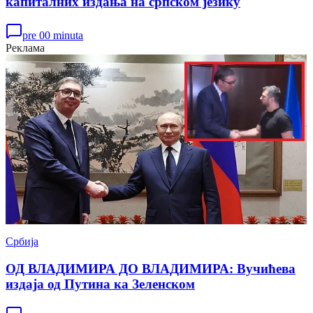
капиталних издања на српском језику
pre 00 minuta
Реклама
Србија
ОД ВЛАДИМИРА ДО ВЛАДИМИРА: Вучићева
издаја од Путина ка Зеленском