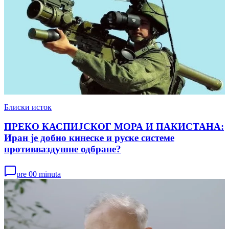
Блиски исток
ПРЕКО КАСПИЈСКОГ МОРА И ПАКИСТАНА:
Иран је добио кинеске и руске системе
противваздушне одбране?
pre 00 minuta