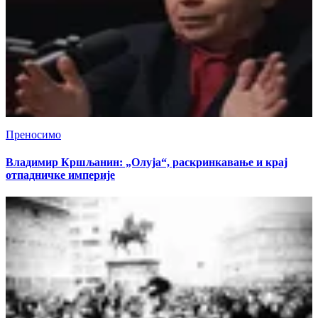
Преносимо
Владимир Кршљанин: „Олуја“, раскринкавање и крај
отпадничке империје