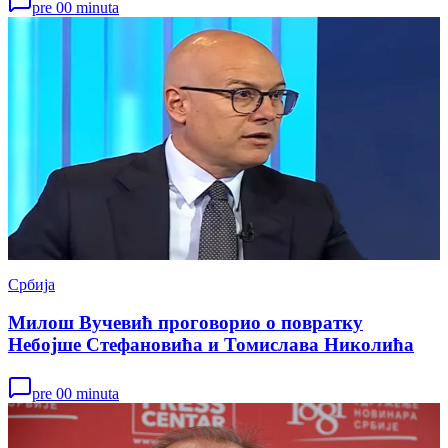
pre 00 minuta
Србија
Милош Вучевић проговорио о повратку
Небојше Стефановића и Томислава Николића
pre 00 minuta