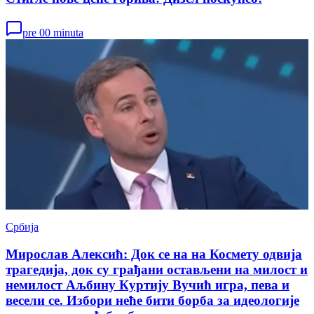
pre 00 minuta
Србија
Мирослав Алексић: Док се на на Космету одвија
трагедија, док су грађани остављени на милост и
немилост Аљбину Куртију Вучић игра, пева и
весели се. Избори неће бити борба за идеологије