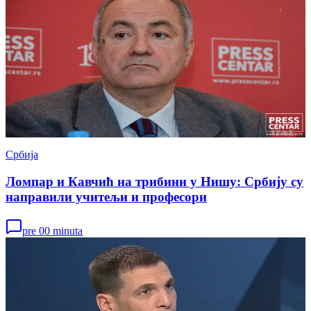
Србија
Ломпар и Кавчић на трибини у Нишу: Србију су
направили учитељи и професори
pre 00 minuta