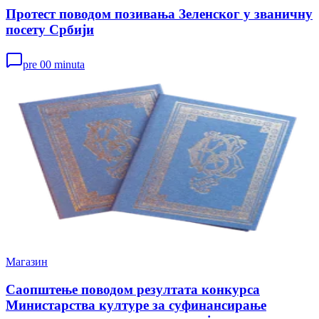
Протест поводом позивања Зеленског у званичну
посету Србији
pre 00 minuta
Магазин
Саопштење поводом резултата конкурса
Министарства културе за суфинансирање