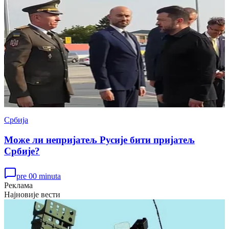
Србија
Може ли непријатељ Русије бити пријатељ
Србије?
pre 00 minuta
Реклама
Најновије вести