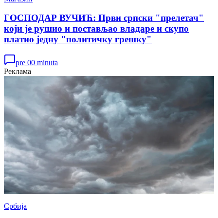
ГОСПОДАР ВУЧИЋ: Први српски "прелетач"
који је рушио и постављао владаре и скупо
платио једну "политичку грешку"
pre 00 minuta
Реклама
Србија