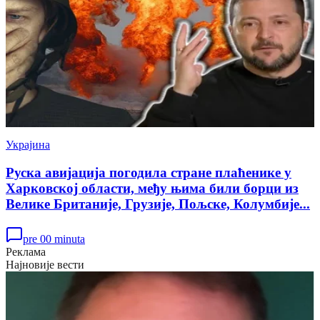
Украјина
Руска авијација погодила стране плаћенике у
Харковској области, међу њима били борци из
Велике Британије, Грузије, Пољске, Колумбије...
pre 00 minuta
Реклама
Најновије вести