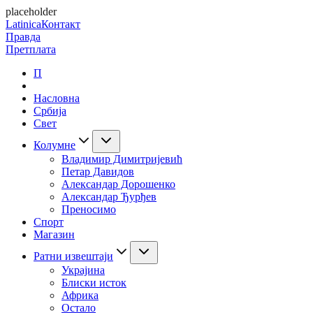
placeholder
Latinica
Контакт
Правда
Претплата
П
Насловна
Србија
Свет
Колумне
Владимир Димитријевић
Петар Давидов
Александар Дорошенко
Александар Ђурђев
Преносимо
Спорт
Магазин
Ратни извештаји
Украјина
Блиски исток
Африка
Остало