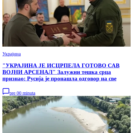
Украјина
"УКРАЈИНА ЈЕ ИСЦРПЕЛА ГОТОВО САВ
ВОЈНИ АРСЕНАЛ" Залужни тешка срца
признао: Русија је пронашла одговор на све
pre 00 minuta