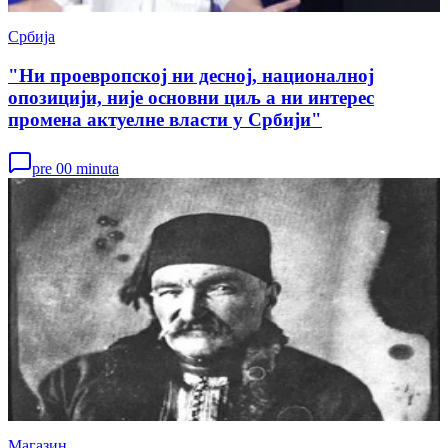
Србија
"Ни проевропској ни десној, националној
опозицији, није основни циљ а ни интерес
промена актуелне власти у Србији"
pre 00 minuta
Магазин