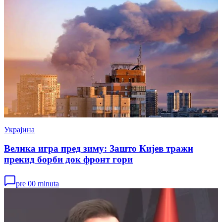
Украјина
Велика игра пред зиму: Зашто Кијев тражи
прекид борби док фронт гори
pre 00 minuta