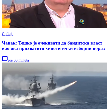
Србија
Чанак: Тешко је очекивати да бандитска власт
као ова прихватити хипотетички изборни пораз
pre 00 minuta