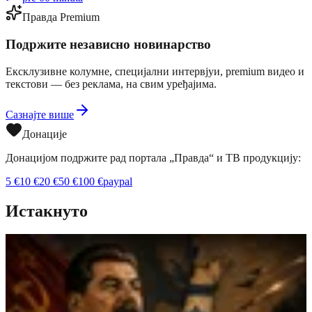
Правда Premium
Подржите независно новинарство
Ексклузивне колумне, специјални интервјуи, premium видео и
текстови — без реклама, на свим уређајима.
Сазнајте више
Донације
Донацијом подржите рад портала „Правда“ и ТВ продукцију:
5
€
10
€
20
€
50
€
100
€
paypal
Истакнуто