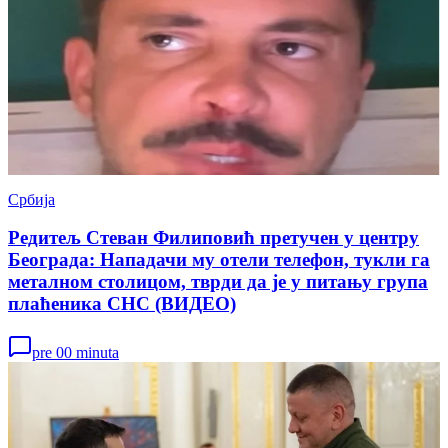
Србија
Редитељ Стеван Филиповић претучен у центру
Београда: Нападачи му отели телефон, тукли га
металном столицом, тврди да је у питању група
плаћеника СНС (ВИДЕО)
pre 00 minuta