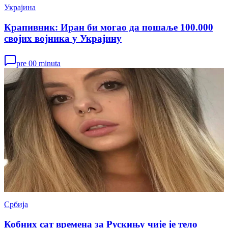
Украјина
Крапивник: Иран би могао да пошаље 100.000
својих војника у Украјину
pre 00 minuta
Србија
Кобних сат времена за Рускињу чије је тело