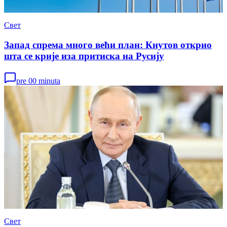
Свет
Запад спрема много већи план: Кнутов открио
шта се крије иза притиска на Русију
pre 00 minuta
Свет