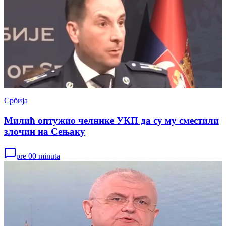
Србија
Милић оптужио челнике УКП да су му сместили
злочин на Сењаку
pre 00 minuta