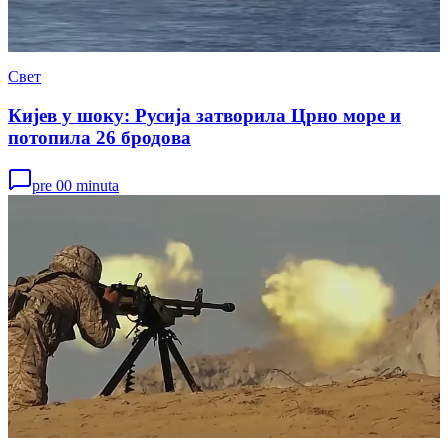
Свет
Кијев у шоку: Русија затворила Црно море и
потопила 26 бродова
pre 00 minuta