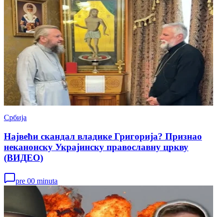
Србија
Највећи скандал владике Григорија? Признао
неканонску Украјинску православну цркву
(ВИДЕО)
pre 00 minuta