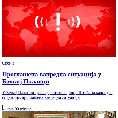
Србија
Проглашена ванредна ситуација у
Бачкој Паланци
У Бачкој Паланци данас је, после седнице Штаба за ванредне
ситуације, проглашена ванредна ситуација
pre 00 minuta