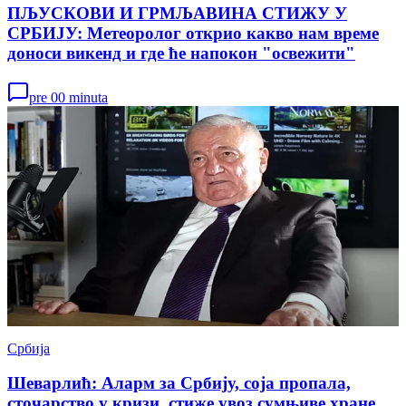
ПЉУСКОВИ И ГРМЉАВИНА СТИЖУ У
СРБИЈУ: Метеоролог открио какво нам време
доноси викенд и где ће напокон "освежити"
pre 00 minuta
Србија
Шеварлић: Аларм за Србију, соја пропала,
сточарство у кризи, стиже увоз сумњиве хране