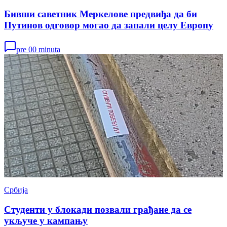
Бивши саветник Меркелове предвиђа да би
Путинов одговор могао да запали целу Европу
pre 00 minuta
Србија
Студенти у блокади позвали грађане да се
укључе у кампању