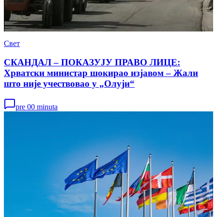
Свет
СКАНДАЛ – ПОКАЗУЈУ ПРАВО ЛИЦЕ:
Хрватски министар шокирао изјавом – Жали
што није учествовао у „Олуји“
pre 00 minuta