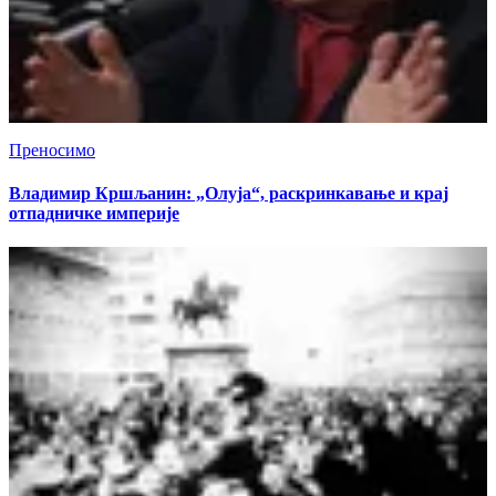
Преносимо
Владимир Кршљанин: „Олуја“, раскринкавање и крај
отпадничке империје