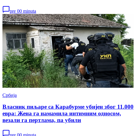
pre 00 minuta
Србија
Власник пиљаре са Карабурме убијен због 11.000
евра: Жена га намамила интимним односом,
везали га пертлама, па убили
pre 00 minuta