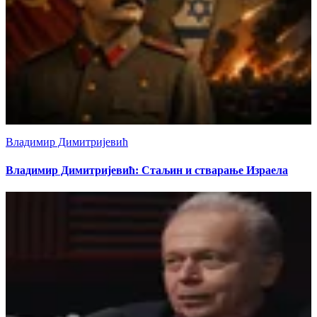
Владимир Димитријевић
Владимир Димитријевић: Стаљин и стварање Израела