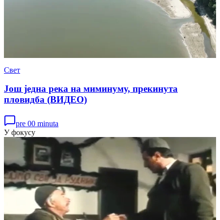
Свет
Још једна река на миминуму, прекинута
пловидба (ВИДЕО)
pre 00 minuta
У фокусу