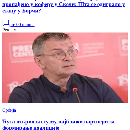
пронађено у коферу у Скели: Шта се одиграло у
стану у Борчи?
pre 00 minuta
Реклама
Србија
Ћута открио ко су му најближи партнери за
формирање коалиције