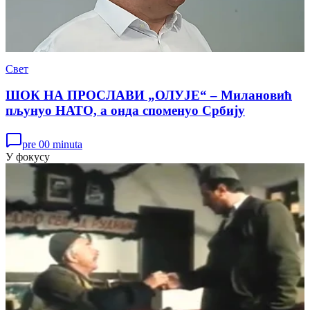
Свет
ШОК НА ПРОСЛАВИ „ОЛУЈЕ“ – Милановић
пљунуо НАТО, а онда споменуо Србију
pre 00 minuta
У фокусу