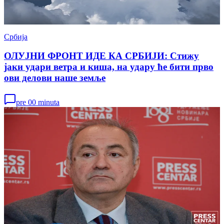
Србија
ОЛУЈНИ ФРОНТ ИДЕ КА СРБИЈИ: Стижу
јаки удари ветра и киша, на удару ће бити прво
ови делови наше земље
pre 00 minuta