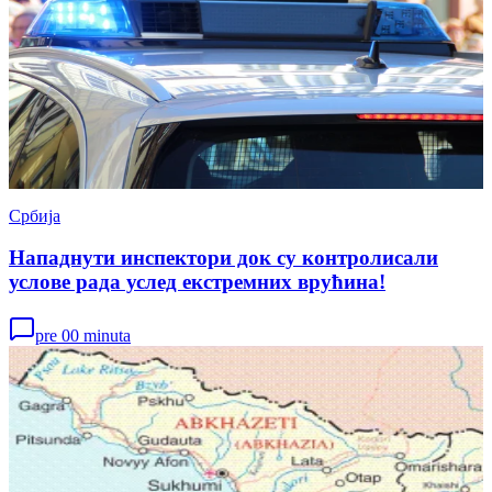
Србија
Нападнути инспектори док су контролисали
услове рада услед екстремних врућина!
pre 00 minuta