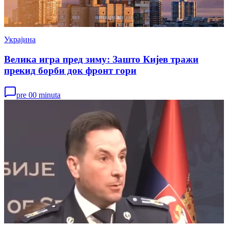
Украјина
Велика игра пред зиму: Зашто Кијев тражи
прекид борби док фронт гори
pre 00 minuta