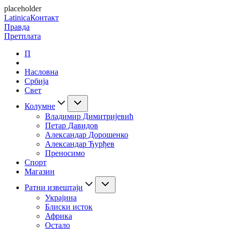
placeholder
Latinica
Контакт
Правда
Претплата
П
Насловна
Србија
Свет
Колумне
Владимир Димитријевић
Петар Давидов
Александар Дорошенко
Александар Ђурђев
Преносимо
Спорт
Магазин
Ратни извештаји
Украјина
Блиски исток
Африка
Остало