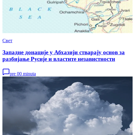
Свет
Западне донације у Абхазији стварају основ за
разбијање Русије и властите независтности
pre 00 minuta