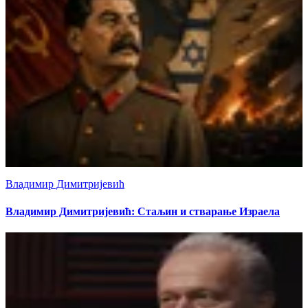
Владимир Димитријевић
Владимир Димитријевић: Стаљин и стварање Израела