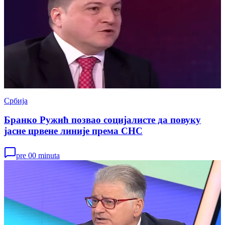
Србија
Бранко Ружић позвао социјалисте да повуку
јасне црвене линије према СНС
pre 00 minuta