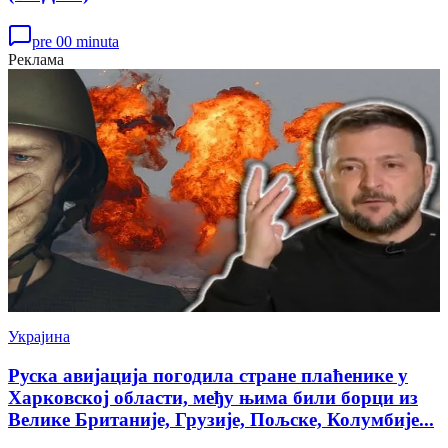
pre 00 minuta
Реклама
Украјина
Руска авијација погодила стране плаћенике у
Харковској области, међу њима били борци из
Велике Британије, Грузије, Пољске, Колумбије...