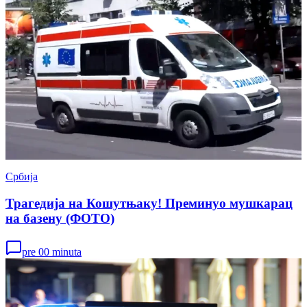
Србија
Трагедија на Кошутњаку! Преминуо мушкарац
на базену (ФОТО)
pre 00 minuta