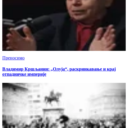
Преносимо
Владимир Кршљанин: „Олуја“, раскринкавање и крај
отпадничке империје