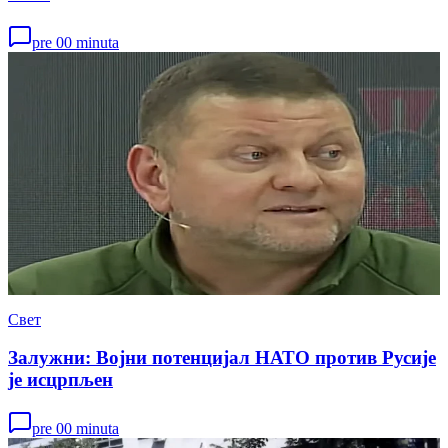
pre 00 minuta
Свет
Залужни: Војни потенцијал НАТО против Русије
је исцрпљен
pre 00 minuta