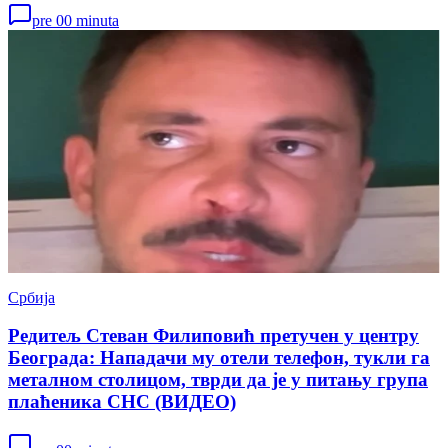
pre 00 minuta
Србија
Редитељ Стеван Филиповић претучен у центру
Београда: Нападачи му отели телефон, тукли га
металном столицом, тврди да је у питању група
плаћеника СНС (ВИДЕО)