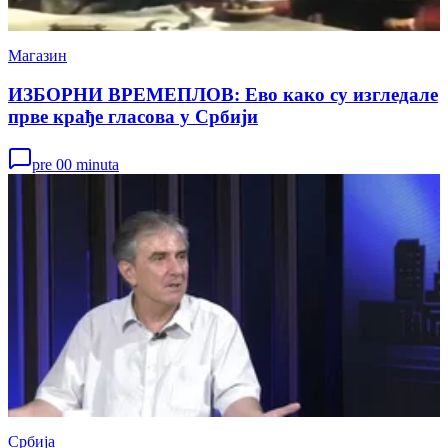
Магазин
ИЗБОРНИ ВРЕМЕПЛОВ: Ево како су изгледале
прве крађе гласова у Србији
pre 00 minuta
Србија