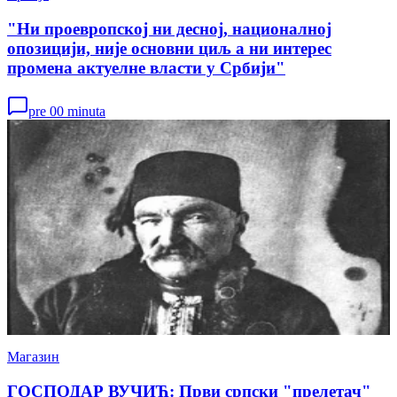
"Ни проевропској ни десној, националној
опозицији, није основни циљ а ни интерес
промена актуелне власти у Србији"
pre 00 minuta
Магазин
ГОСПОДАР ВУЧИЋ: Први српски "прелетач"