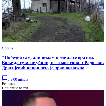
Србија
"Победио сам, али немам коме да се вратим.
Боље да су мене убили, него мог сина": Радослав
Драгијевић након што је правноснажно
ослобођен у случају убиства Данке Илић
pre 00 minuta
Реклама
Најновије вести