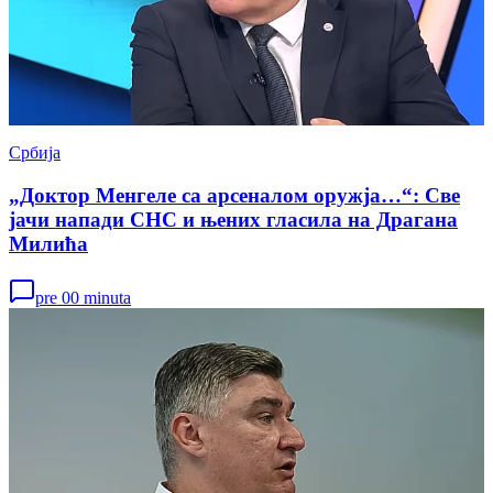
Србија
„Доктор Менгеле са арсеналом оружја…“: Све
јачи напади СНС и њених гласила на Драгана
Милића
pre 00 minuta