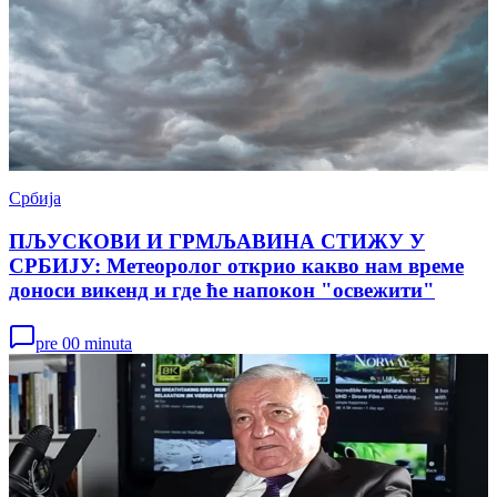
Србија
ПЉУСКОВИ И ГРМЉАВИНА СТИЖУ У
СРБИЈУ: Метеоролог открио какво нам време
доноси викенд и где ће напокон "освежити"
pre 00 minuta