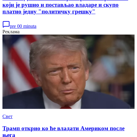
који је рушио и постављао владаре и скупо
платио једну "политичку грешку"
pre 00 minuta
Реклама
Свет
Трамп открио ко ће владати Америком после
њега