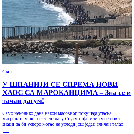
Свет
У ШПАНИЈИ СЕ СПРЕМА НОВИ
ХАОС СА МАРОКАНЦИМА – Зна се и
тачан датум!
Само неколико дана након масовног покушаја уласка
миграната у шпанску енклаву Сеуту, појавили су се нови
знаци да би ускоро могао да уследи још један сличан талас