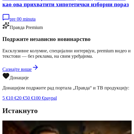
као ова прихватити хипотетички изборни пораз
pre 00 minuta
Правда Premium
Подржите независно новинарство
Ексклузивне колумне, специјални интервјуи, premium видео и
текстови — без реклама, на свим уређајима.
Сазнајте више
Донације
Донацијом подржите рад портала „Правда“ и ТВ продукцију:
5
€
10
€
20
€
50
€
100
€
paypal
Истакнуто