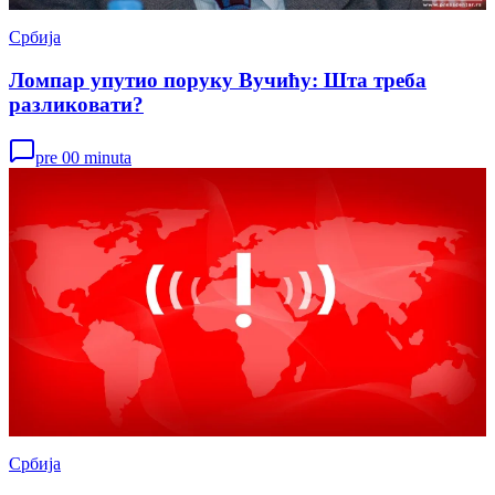
Србија
Ломпар упутио поруку Вучићу: Шта треба
разликовати?
pre 00 minuta
Србија