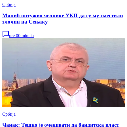
Србија
Милић оптужио челнике УКП да су му сместили
злочин на Сењаку
pre 00 minuta
Србија
Чанак: Тешко је очекивати да бандитска власт