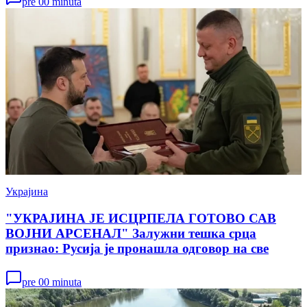
pre 00 minuta
Украјина
"УКРАЈИНА ЈЕ ИСЦРПЕЛА ГОТОВО САВ
ВОЈНИ АРСЕНАЛ" Залужни тешка срца
признао: Русија је пронашла одговор на све
pre 00 minuta