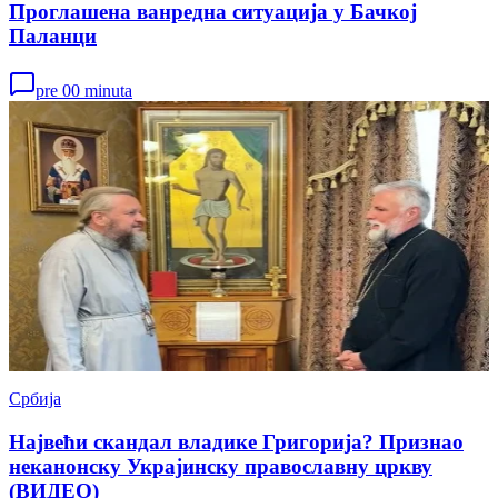
Проглашена ванредна ситуација у Бачкој
Паланци
pre 00 minuta
Србија
Највећи скандал владике Григорија? Признао
неканонску Украјинску православну цркву
(ВИДЕО)