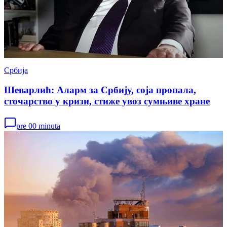
Србија
Шеварлић: Аларм за Србију, соја пропала,
сточарство у кризи, стиже увоз сумњиве хране
pre 00 minuta