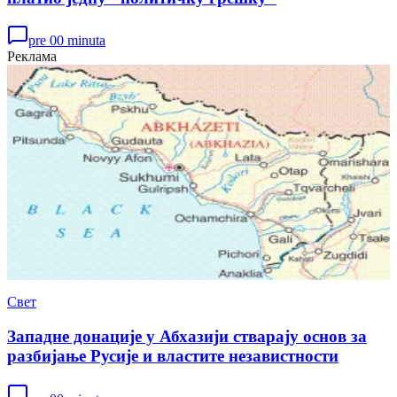
pre 00 minuta
Реклама
Свет
Западне донације у Абхазији стварају основ за
разбијање Русије и властите независтности