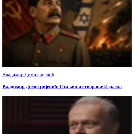
Владимир Димитријевић
Владимир Димитријевић: Стаљин и стварање Израела