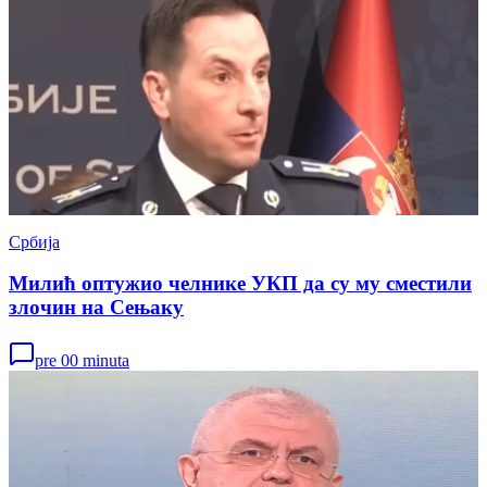
Србија
Милић оптужио челнике УКП да су му сместили
злочин на Сењаку
pre 00 minuta