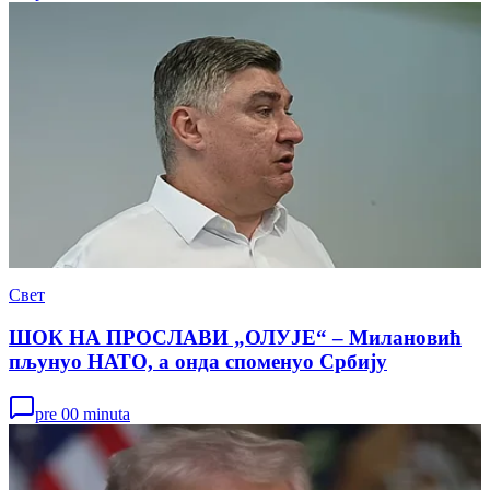
Свет
ШОК НА ПРОСЛАВИ „ОЛУЈЕ“ – Милановић
пљунуо НАТО, а онда споменуо Србију
pre 00 minuta