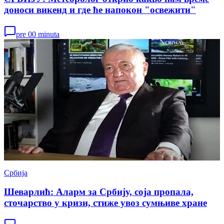
доноси викенд и где ће напокон "освежити"
pre 00 minuta
Србија
Шеварлић: Аларм за Србију, соја пропала,
сточарство у кризи, стиже увоз сумњиве хране