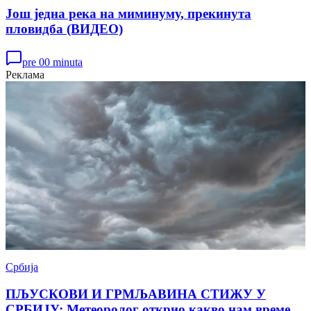
Још једна река на миминуму, прекинута
пловидба (ВИДЕО)
pre 00 minuta
Реклама
Србија
ПЉУСКОВИ И ГРМЉАВИНА СТИЖУ У
СРБИЈУ: Метеоролог открио какво нам време