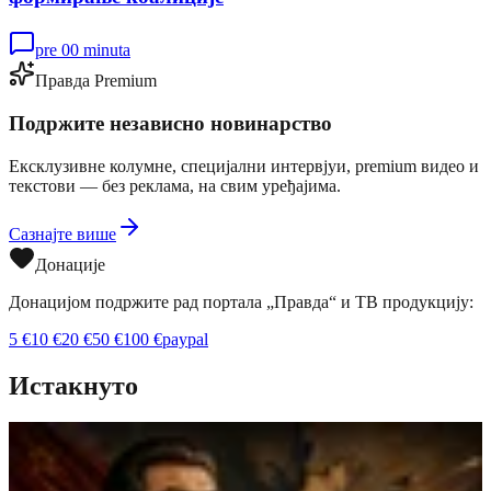
pre 00 minuta
Правда Premium
Подржите независно новинарство
Ексклузивне колумне, специјални интервјуи, premium видео и
текстови — без реклама, на свим уређајима.
Сазнајте више
Донације
Донацијом подржите рад портала „Правда“ и ТВ продукцију:
5
€
10
€
20
€
50
€
100
€
paypal
Истакнуто