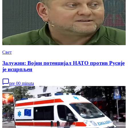
Свет
Залужни: Војни потенцијал НАТО против Русије
је исцрпљен
pre 00 minuta