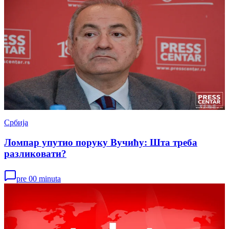
Србија
Ломпар упутио поруку Вучићу: Шта треба
разликовати?
pre 00 minuta