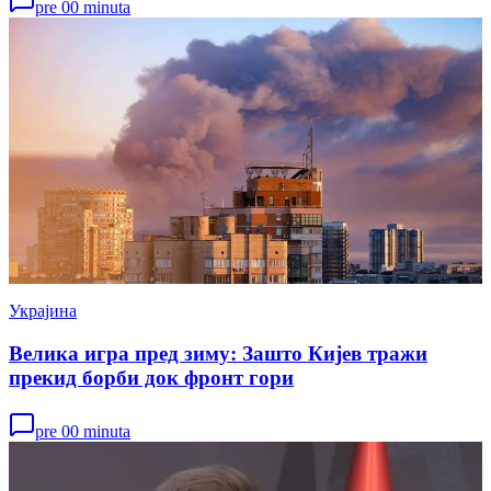
pre 00 minuta
Украјина
Велика игра пред зиму: Зашто Кијев тражи
прекид борби док фронт гори
pre 00 minuta