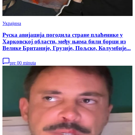
Украјина
Руска авијација погодила стране плаћенике у
Харковској области, међу њима били борци из
Велике Британије, Грузије, Пољске, Колумбије...
pre 00 minuta