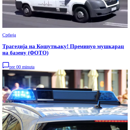
Србија
Трагедија на Кошутњаку! Преминуо мушкарац
на базену (ФОТО)
pre 00 minuta