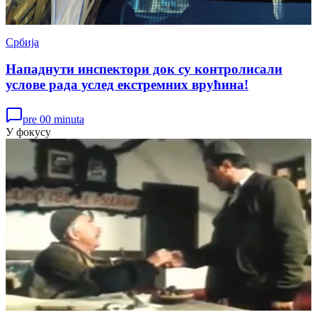
Србија
Нападнути инспектори док су контролисали
услове рада услед екстремних врућина!
pre 00 minuta
У фокусу