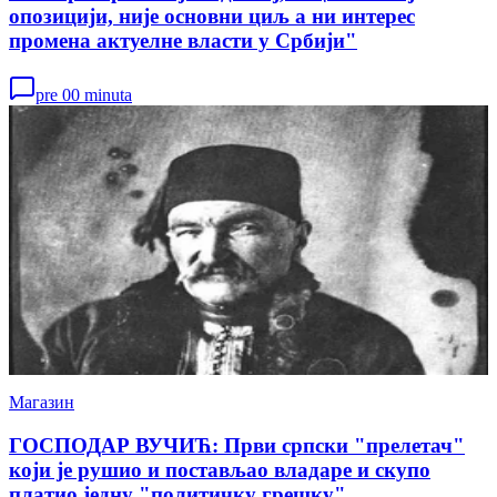
опозицији, није основни циљ а ни интерес
промена актуелне власти у Србији"
pre 00 minuta
Магазин
ГОСПОДАР ВУЧИЋ: Први српски "прелетач"
који је рушио и постављао владаре и скупо
платио једну "политичку грешку"