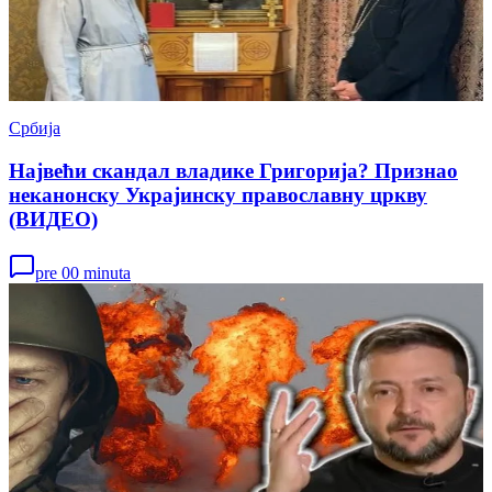
Србија
Највећи скандал владике Григорија? Признао
неканонску Украјинску православну цркву
(ВИДЕО)
pre 00 minuta