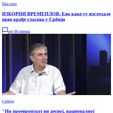
Магазин
ИЗБОРНИ ВРЕМЕПЛОВ: Ево како су изгледале
прве крађе гласова у Србији
pre 00 minuta
Србија
"Ни проевропској ни десној, националној