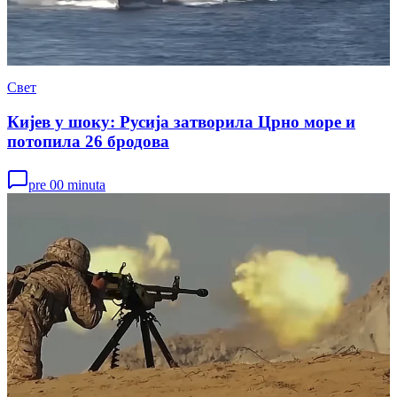
Свет
Кијев у шоку: Русија затворила Црно море и
потопила 26 бродова
pre 00 minuta