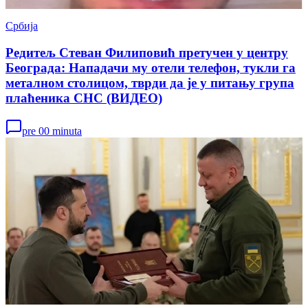
Србија
Редитељ Стеван Филиповић претучен у центру
Београда: Нападачи му отели телефон, тукли га
металном столицом, тврди да је у питању група
плаћеника СНС (ВИДЕО)
pre 00 minuta