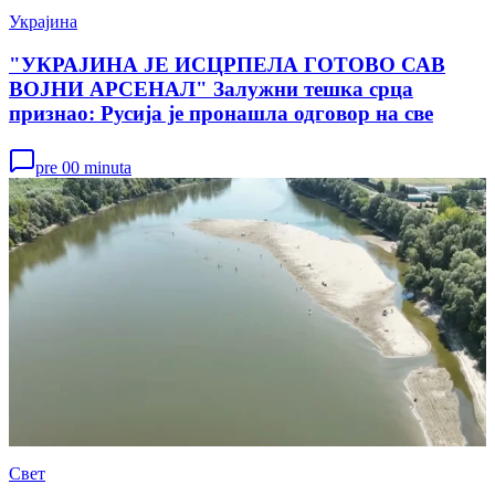
Украјина
"УКРАЈИНА ЈЕ ИСЦРПЕЛА ГОТОВО САВ
ВОЈНИ АРСЕНАЛ" Залужни тешка срца
признао: Русија је пронашла одговор на све
pre 00 minuta
Свет