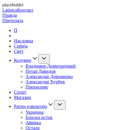
placeholder
Latinica
Контакт
Правда
Претплата
П
Насловна
Србија
Свет
Колумне
Владимир Димитријевић
Петар Давидов
Александар Дорошенко
Александар Ђурђев
Преносимо
Спорт
Магазин
Ратни извештаји
Украјина
Блиски исток
Африка
Остало