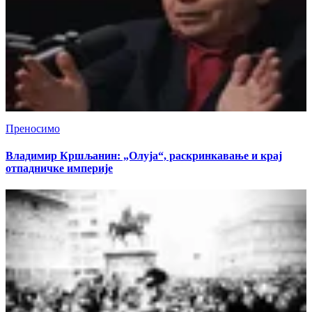
Преносимо
Владимир Кршљанин: „Олуја“, раскринкавање и крај
отпадничке империје