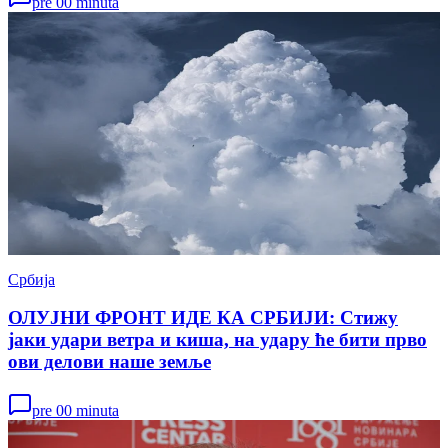
pre 00 minuta
Србија
ОЛУЈНИ ФРОНТ ИДЕ КА СРБИЈИ: Стижу
јаки удари ветра и киша, на удару ће бити прво
ови делови наше земље
pre 00 minuta