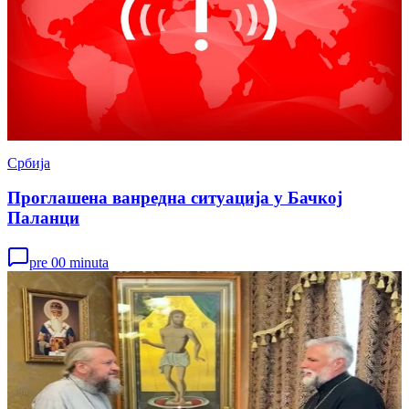
Србија
Проглашена ванредна ситуација у Бачкој
Паланци
pre 00 minuta