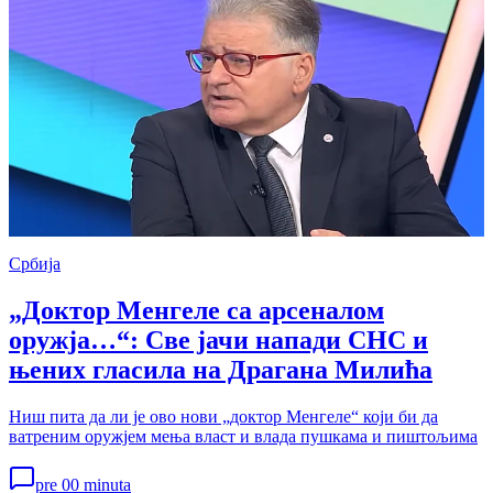
Србија
„Доктор Менгеле са арсеналом
оружја…“: Све јачи напади СНС и
њених гласила на Драгана Милића
Ниш пита да ли је ово нови „доктор Менгеле“ који би да
ватреним оружјем мења власт и влада пушкама и пиштољима
pre 00 minuta