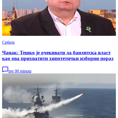
Србија
Чанак: Тешко је очекивати да бандитска власт
као ова прихватити хипотетички изборни пораз
pre 00 minuta