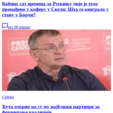
Кобних сат времена за Рускињу чије је тело
пронађено у коферу у Скели: Шта се одиграло у
стану у Борчи?
pre 00 minuta
Србија
Ћута открио ко су му најближи партнери за
формирање коалиције