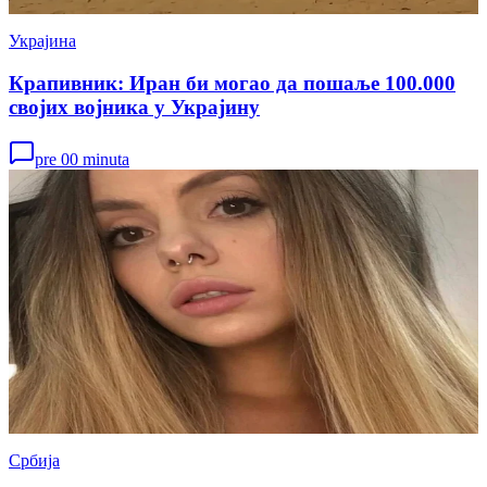
Украјина
Крапивник: Иран би могао да пошаље 100.000
својих војника у Украјину
pre 00 minuta
Србија