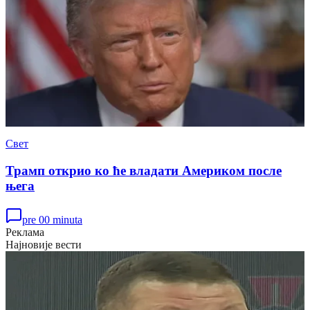
Свет
Трамп открио ко ће владати Америком после
њега
pre 00 minuta
Реклама
Најновије вести