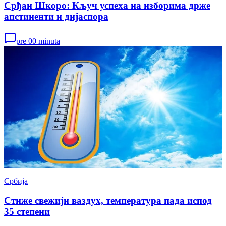
Срђан Шкоро: Кључ успеха на изборима држе
апстиненти и дијаспора
pre 00 minuta
Србија
Стиже свежији ваздух, температура пада испод
35 степени