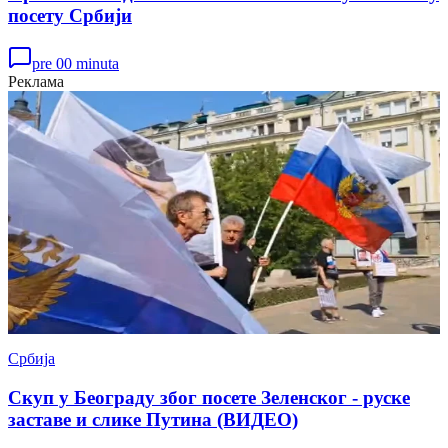
посету Србији
pre 00 minuta
Реклама
Србија
Скуп у Београду због посете Зеленског - руске
заставе и слике Путина (ВИДЕО)