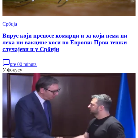
Србија
Вирус који преносе комарци и за који нема ни
лека ни вакцине коси по Европи: Први тешки
случајеви и у Србији
pre 00 minuta
У фокусу