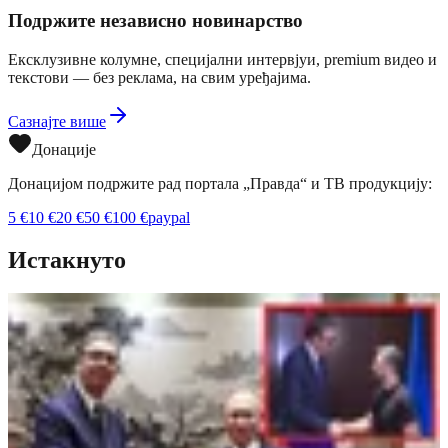
Подржите независно новинарство
Ексклузивне колумне, специјални интервјуи, premium видео и
текстови — без реклама, на свим уређајима.
Сазнајте више
Донације
Донацијом подржите рад портала „Правда“ и ТВ продукцију:
5
€
10
€
20
€
50
€
100
€
paypal
Истакнуто