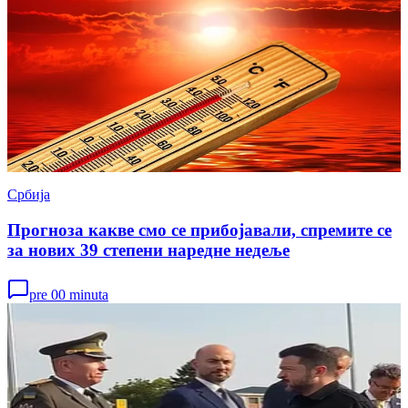
Србија
Прогноза какве смо се прибојавали, спремите се
за нових 39 степени наредне недеље
pre 00 minuta