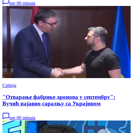
pre 00 minuta
Србија
"Отварање фабрике дронова у септембру":
Вучић најавио сарадњу са Украјином
pre 00 minuta