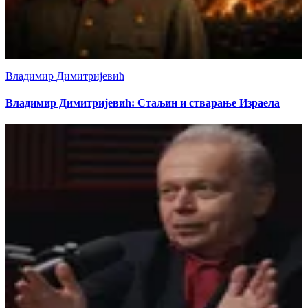
Владимир Димитријевић
Владимир Димитријевић: Стаљин и стварање Израела