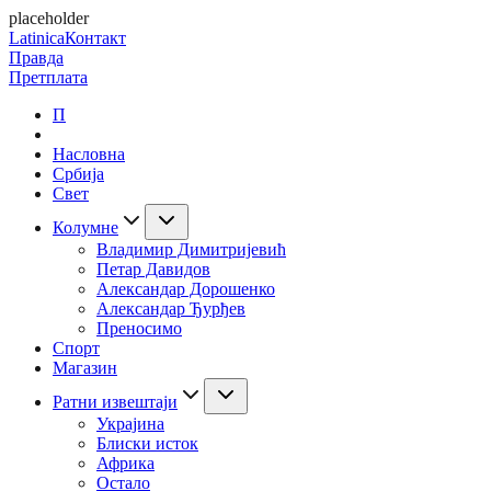
placeholder
Latinica
Контакт
Правда
Претплата
П
Насловна
Србија
Свет
Колумне
Владимир Димитријевић
Петар Давидов
Александар Дорошенко
Александар Ђурђев
Преносимо
Спорт
Магазин
Ратни извештаји
Украјина
Блиски исток
Африка
Остало