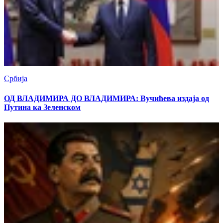
Србија
ОД ВЛАДИМИРА ДО ВЛАДИМИРА: Вучићева издаја од
Путина ка Зеленском