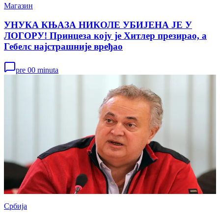
Магазин
УНУКА КЊАЗА НИКОЛЕ УБИЈЕНА ЈЕ У
ЛОГОРУ! Принцеза коју је Хитлер презирао, а
Гебелс најстрашније вређао
pre 00 minuta
Србија