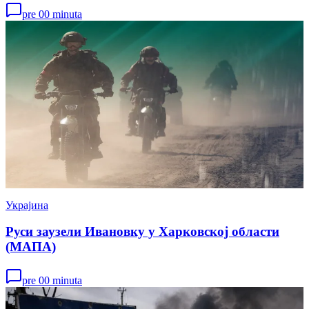
pre 00 minuta
Украјина
Руси заузели Ивановку у Харковској области
(МАПА)
pre 00 minuta