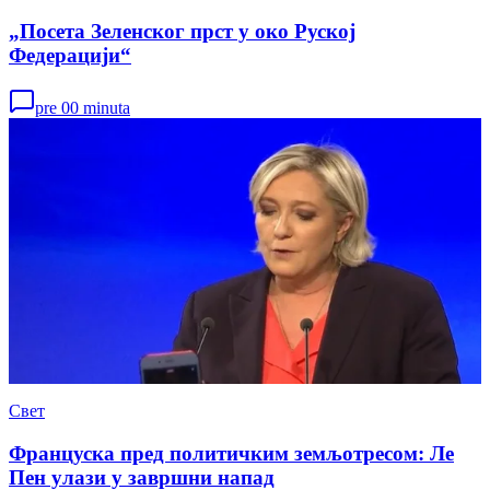
„Посета Зеленског прст у око Руској
Федерацији“
pre 00 minuta
Свет
Француска пред политичким земљотресом: Ле
Пен улази у завршни напад