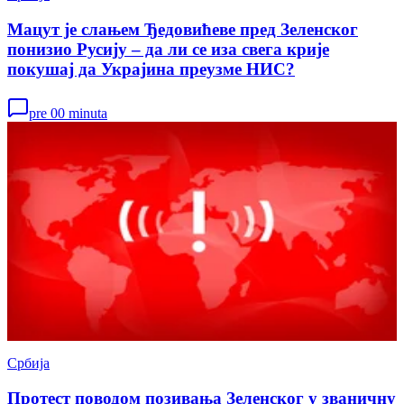
Мацут је слањем Ђедовићеве пред Зеленског
понизио Русију – да ли се иза свега крије
покушај да Украјина преузме НИС?
pre 00 minuta
Србија
Протест поводом позивања Зеленског у званичну