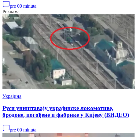
pre 00 minuta
Реклама
Украјина
Руси уништавају украјинске локомотиве,
бродове, погођене и фабрике у Кијеву (ВИДЕО)
pre 00 minuta