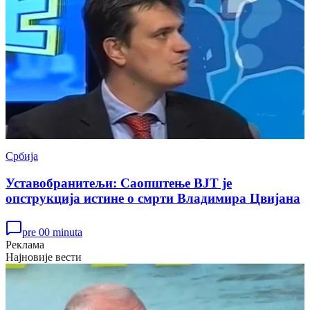
Србија
Уставобранитељи: Саопштење ВЈТ је
опструкција истине о смрти Владимира Цвијана
pre 00 minuta
Реклама
Најновије вести