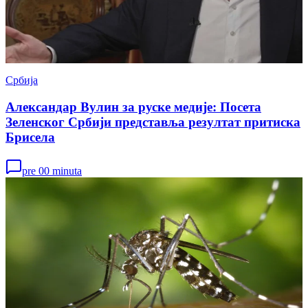
Србија
Александар Вулин за руске медије: Посета
Зеленског Србији представља резултат притиска
Брисела
pre 00 minuta