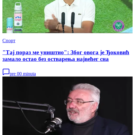
Спорт
"Тај пораз ме уништио": Због овога је Ђоковић
замало остао без остварења највећег сна
pre 00 minuta