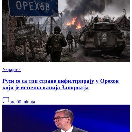
Украјина
Руси се са три стране инфилтрирају у Орехов
који је источна капија Запорожја
pre 00 minuta