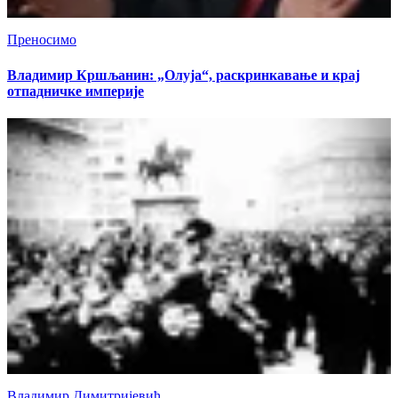
Преносимо
Владимир Кршљанин: „Олуја“, раскринкавање и крај
отпадничке империје
Владимир Димитријевић