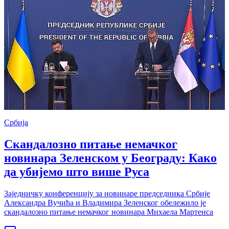
Србија
Скандалозно питање немачког
новинара Зеленском у Београду: Како
да убијемо што више Руса
Заједничку конференцију за новинаре председника Србије
Александра Вучића и Владимира Зеленског обележило је
скандалозно питање немачког новинара Михаела Мартенса