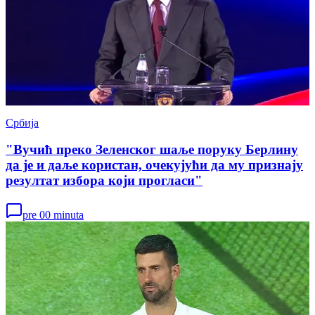
Србија
"Вучић преко Зеленског шаље поруку Берлину
да је и даље користан, очекујући да му признају
резултат избора који прогласи"
pre 00 minuta