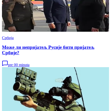
Србија
Може ли непријатељ Русије бити пријатељ
Србије?
pre 00 minuta