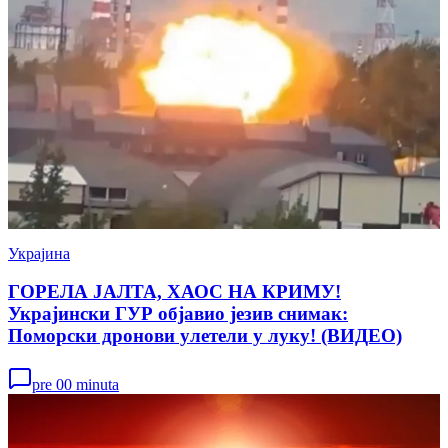
Украјина
ГОРЕЛА ЈАЛТА, ХАОС НА КРИМУ!
Украјински ГУР објавио језив снимак:
Поморски дронови улетели у луку! (ВИДЕО)
pre 00 minuta