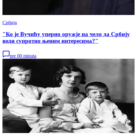
Србија
"Ко је Вучићу уперио оружје на чело да Србију
води супротно њеним интересима?"
pre 00 minuta