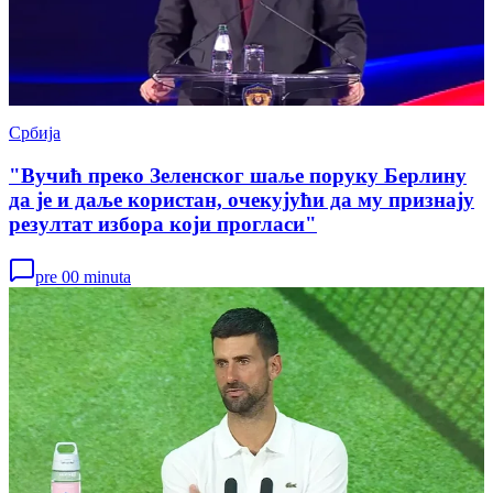
Србија
"Вучић преко Зеленског шаље поруку Берлину
да је и даље користан, очекујући да му признају
резултат избора који прогласи"
pre 00 minuta