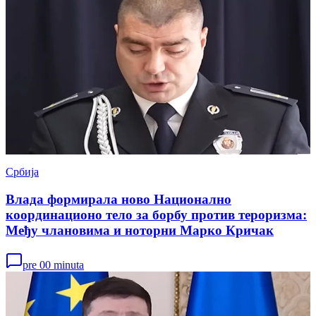
Србија
Влада формирала ново Национално
координационо тело за борбу против тероризма:
Међу члановима и ноторни Марко Кричак
pre 00 minuta