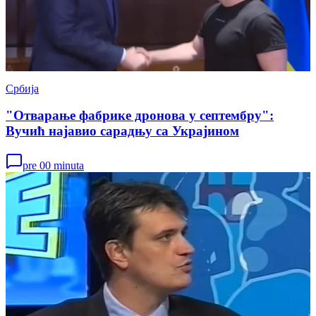
Србија
"Отварање фабрике дронова у септембру":
Вучић најавио сарадњу са Украјином
pre 00 minuta