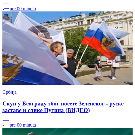
pre 00 minuta
Србија
Скуп у Београду због посете Зеленског - руске
заставе и слике Путина (ВИДЕО)
pre 00 minuta