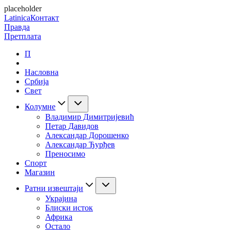
placeholder
Latinica
Контакт
Правда
Претплата
П
Насловна
Србија
Свет
Колумне
Владимир Димитријевић
Петар Давидов
Александар Дорошенко
Александар Ђурђев
Преносимо
Спорт
Магазин
Ратни извештаји
Украјина
Блиски исток
Африка
Остало