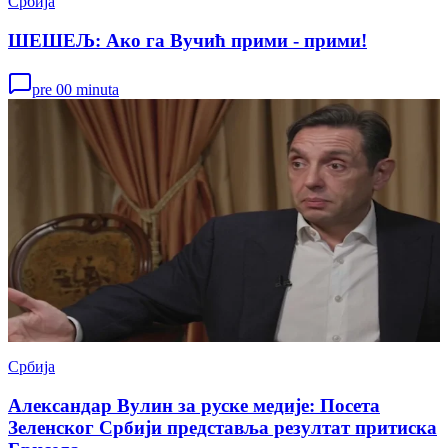
Србија
ШЕШЕЉ: Ако га Вучић прими - прими!
pre 00 minuta
Србија
Александар Вулин за руске медије: Посета
Зеленског Србији представља резултат притиска