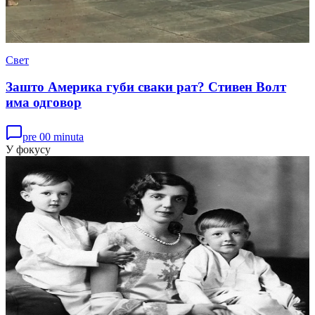
Свет
Зашто Америка губи сваки рат? Стивен Волт
има одговор
pre 00 minuta
У фокусу