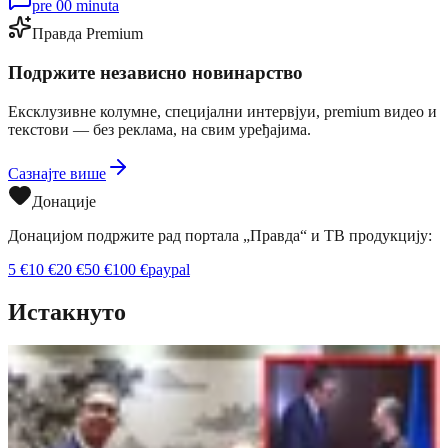
pre 00 minuta
Правда Premium
Подржите независно новинарство
Ексклузивне колумне, специјални интервјуи, premium видео и
текстови — без реклама, на свим уређајима.
Сазнајте више
Донације
Донацијом подржите рад портала „Правда“ и ТВ продукцију:
5
€
10
€
20
€
50
€
100
€
paypal
Истакнуто