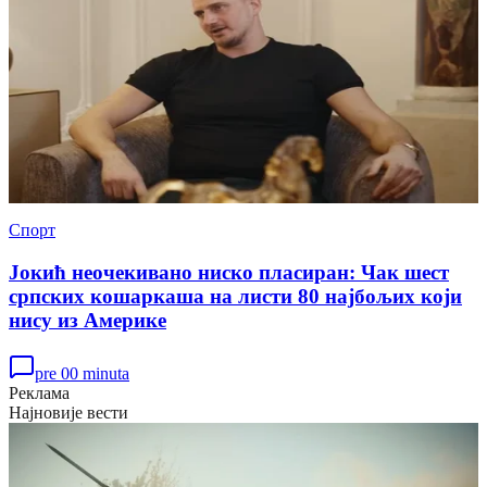
Спорт
Јокић неочекивано ниско пласиран: Чак шест
српских кошаркаша на листи 80 најбољих који
нису из Америке
pre 00 minuta
Реклама
Најновије вести