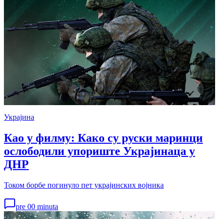
Украјина
Као у филму: Како су руски маринци
ослободили упориште Украјинаца у
ДНР
Током борбе погинуло пет украјинских војника
pre 00 minuta