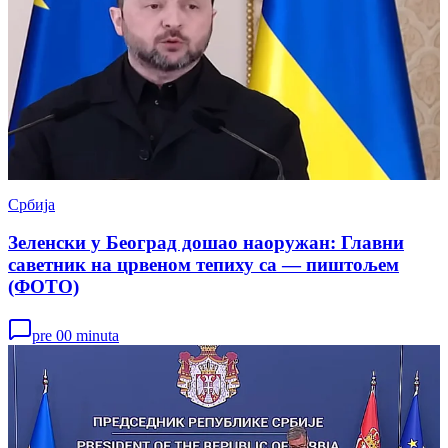
Србија
Зеленски у Београд дошао наоружан: Главни
саветник на црвеном тепиху са — пиштољем
(ФОТО)
pre 00 minuta