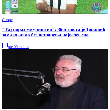
Спорт
"Тај пораз ме уништио": Због овога је Ђоковић
замало остао без остварења највећег сна
pre 00 minuta