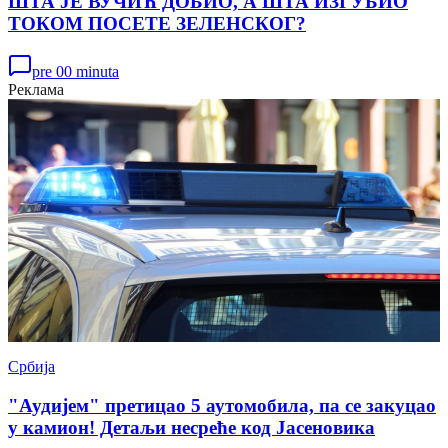
ШТА ЈЕ ВУЧИЋ ДОБИО, А ШТА ИЗГУБИО
ТОКОМ ПОСЕТЕ ЗЕЛЕНСКОГ?
pre 00 minuta
Реклама
Србија
"Аудијем" претицао 5 аутомобила, па се закуцао
у камион! Детаљи несреће код Јасеновика