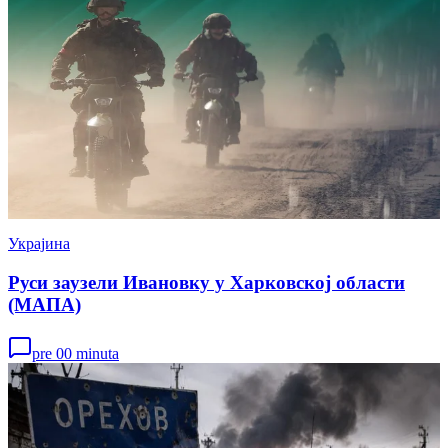
Украјина
Руси заузели Ивановку у Харковској области
(МАПА)
pre 00 minuta