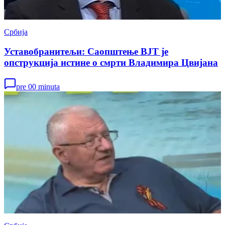
Србија
Уставобранитељи: Саопштење ВЈТ је
опструкција истине о смрти Владимира Цвијана
pre 00 minuta