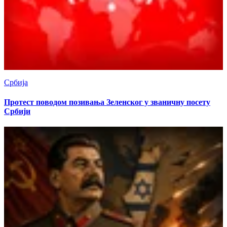
Србија
Протест поводом позивања Зеленског у званичну посету
Србији