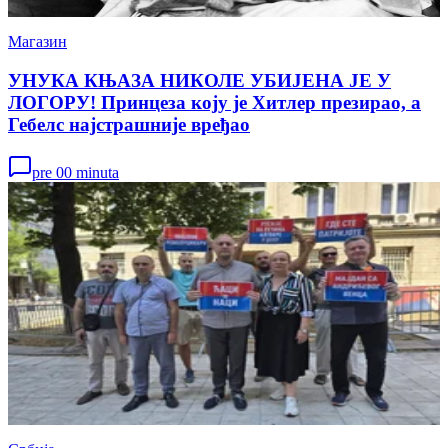
Магазин
УНУКА КЊАЗА НИКОЛЕ УБИЈЕНА ЈЕ У
ЛОГОРУ! Принцеза коју је Хитлер презирао, а
Гебелс најстрашније вређао
pre 00 minuta