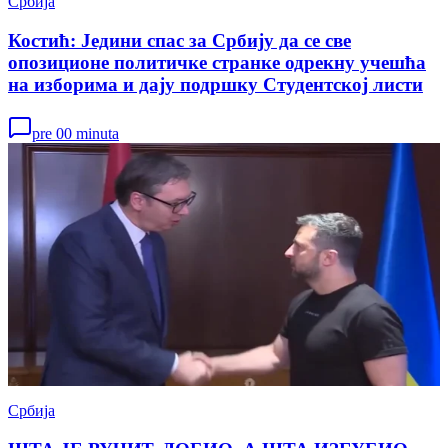
Србија
Костић: Једини спас за Србију да се све
опозиционе политичке странке одрекну учешћа
на изборима и дају подршку Студентској листи
pre 00 minuta
Србија