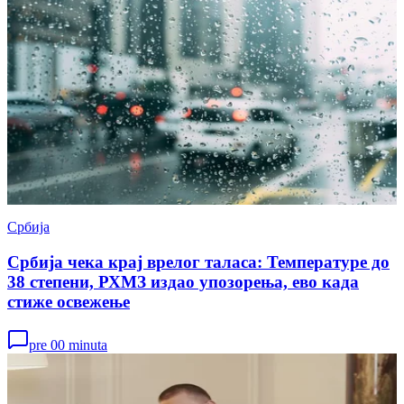
Србија
Србија чека крај врелог таласа: Температуре до
38 степени, РХМЗ издао упозорења, ево када
стиже освежење
pre 00 minuta