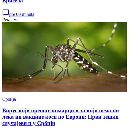
Брисела
pre 00 minuta
Реклама
Србија
Вирус који преносе комарци и за који нема ни
лека ни вакцине коси по Европи: Први тешки
случајеви и у Србији