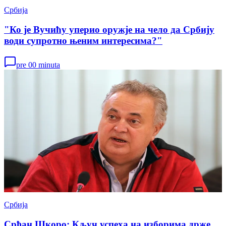
Србија
"Ко је Вучићу уперио оружје на чело да Србију
води супротно њеним интересима?"
pre 00 minuta
Србија
Срђан Шкоро: Кључ успеха на изборима држе