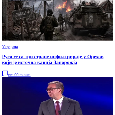
Украјина
Руси се са три стране инфилтрирају у Орехов
који је источна капија Запорожја
pre 00 minuta