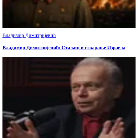
Владимир Димитријевић
Владимир Димитријевић: Стаљин и стварање Израела