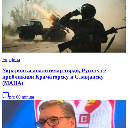
Украјина
Украјински аналитичар тврди, Руси су се
приближиви Краматорску и Славјанску
(МАПА)
pre 00 minuta