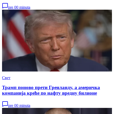
pre 00 minuta
Свет
Трамп поново прети Гренланду, а америчка
компанија креће по нафту вредну билионе
pre 00 minuta