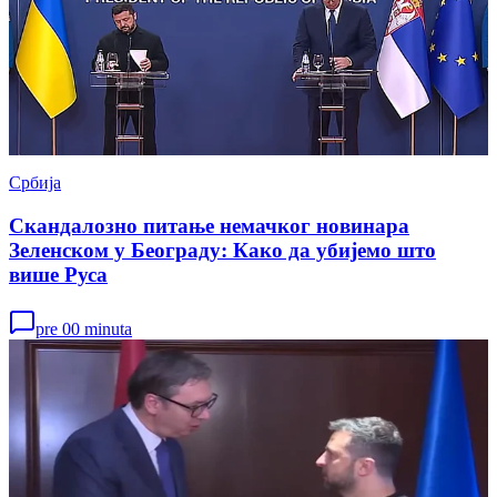
Србија
Скандалозно питање немачког новинара
Зеленском у Београду: Како да убијемо што
више Руса
pre 00 minuta