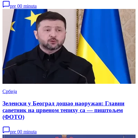
pre 00 minuta
Србија
Зеленски у Београд дошао наоружан: Главни
саветник на црвеном тепиху са — пиштољем
(ФОТО)
pre 00 minuta