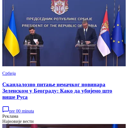
Србија
Скандалозно питање немачког новинара
Зеленском у Београду: Како да убијемо што
више Руса
pre 00 minuta
Реклама
Најновије вести