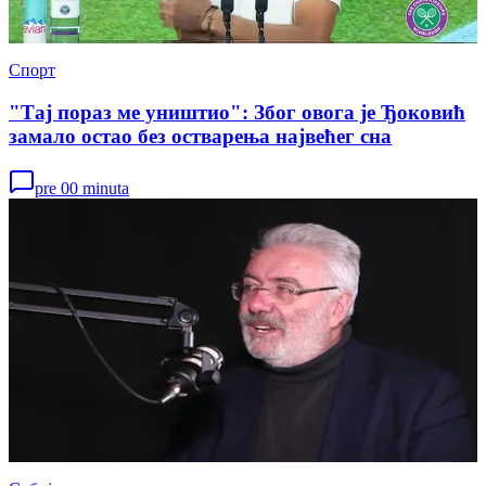
Спорт
"Тај пораз ме уништио": Због овога је Ђоковић
замало остао без остварења највећег сна
pre 00 minuta