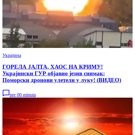
Украјина
ГОРЕЛА ЈАЛТА, ХАОС НА КРИМУ!
Украјински ГУР објавио језив снимак:
Поморски дронови улетели у луку! (ВИДЕО)
pre 00 minuta