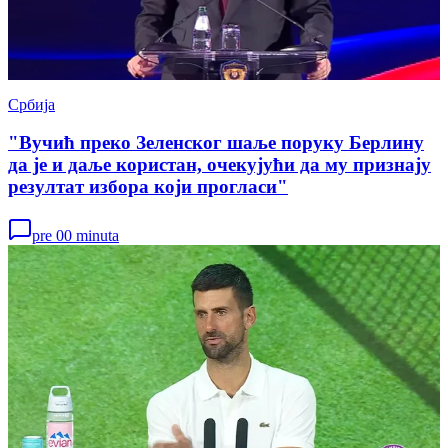
Србија
"Вучић преко Зеленског шаље поруку Берлину
да је и даље користан, очекујући да му признају
резултат избора који прогласи"
pre 00 minuta