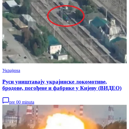
Украјина
Руси уништавају украјинске локомотиве,
бродове, погођене и фабрике у Кијеву (ВИДЕО)
pre 00 minuta