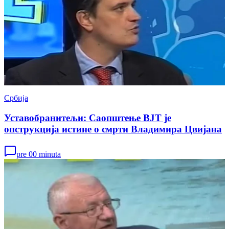
Србија
Уставобранитељи: Саопштење ВЈТ је
опструкција истине о смрти Владимира Цвијана
pre 00 minuta