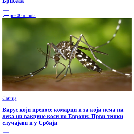
Брисела
pre 00 minuta
Србија
Вирус који преносе комарци и за који нема ни
лека ни вакцине коси по Европи: Први тешки
случајеви и у Србији