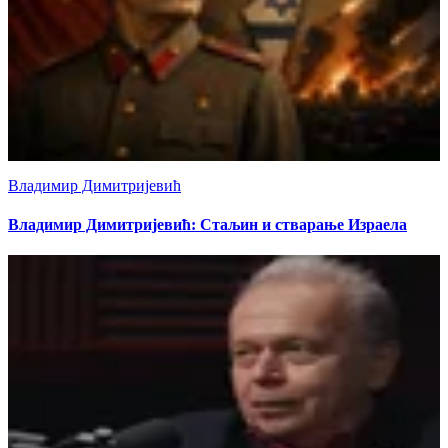
Владимир Димитријевић
Владимир Димитријевић: Стаљин и стварање Израела