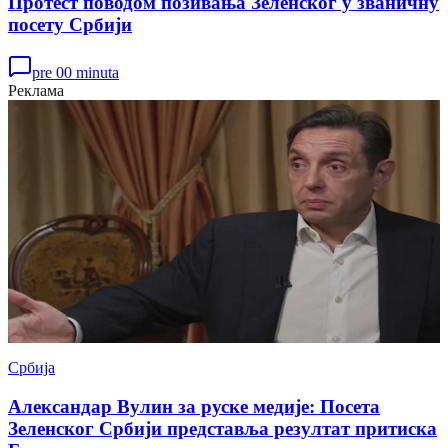
Протест поводом позивања Зеленског у званичну
посету Србији
pre 00 minuta
Реклама
Србија
Александар Вулин за руске медије: Посета
Зеленског Србији представља резултат притиска