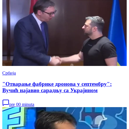
Србија
"Отварање фабрике дронова у септембру":
Вучић најавио сарадњу са Украјином
pre 00 minuta