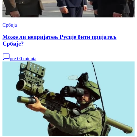
Србија
Може ли непријатељ Русије бити пријатељ
Србије?
pre 00 minuta