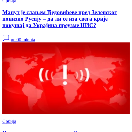
Србија
Мацут је слањем Ђедовићеве пред Зеленског
понизио Русију – да ли се иза свега крије
покушај да Украјина преузме НИС?
pre 00 minuta
Србија