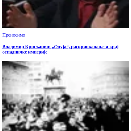
Преносимо
Владимир Кршљанин: „Олуја“, раскринкавање и крај
отпадничке империје