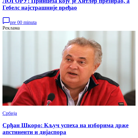
ЛОГОРУ! Принцеза коју је Хитлер презирао, а
Гебелс најстрашније вређао
pre 00 minuta
Реклама
Србија
Срђан Шкоро: Кључ успеха на изборима држе
апстиненти и дијаспора