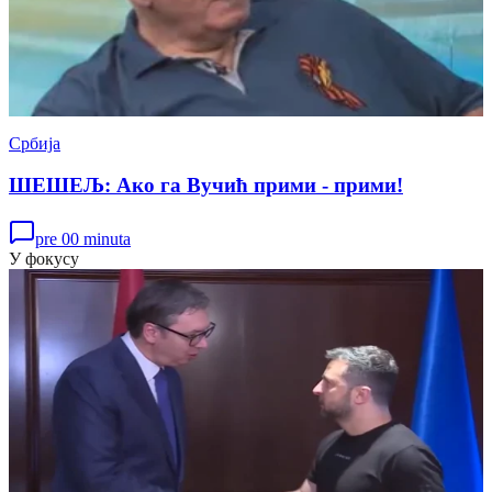
Србија
ШЕШЕЉ: Ако га Вучић прими - прими!
pre 00 minuta
У фокусу