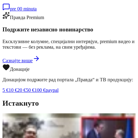
pre 00 minuta
Правда Premium
Подржите независно новинарство
Ексклузивне колумне, специјални интервјуи, premium видео и
текстови — без реклама, на свим уређајима.
Сазнајте више
Донације
Донацијом подржите рад портала „Правда“ и ТВ продукцију:
5
€
10
€
20
€
50
€
100
€
paypal
Истакнуто