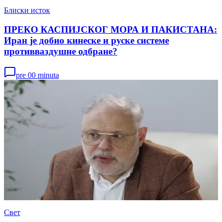
Блиски исток
ПРЕКО КАСПИЈСКОГ МОРА И ПАКИСТАНА:
Иран је добио кинеске и руске системе
противваздушне одбране?
pre 00 minuta
Свет