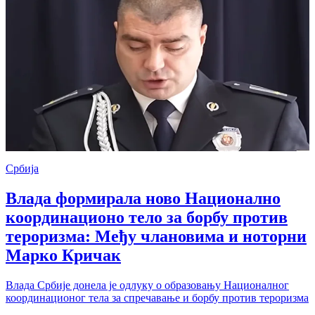
Србија
Влада формирала ново Национално
координационо тело за борбу против
тероризма: Међу члановима и ноторни
Марко Кричак
Влада Србије донела је одлуку о образовању Националног
координационог тела за спречавање и борбу против тероризма