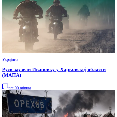
Украјина
Руси заузели Ивановку у Харковској области
(МАПА)
pre 00 minuta