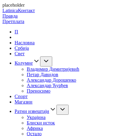
placeholder
Latinica
Контакт
Правда
Претплата
П
Насловна
Србија
Свет
Колумне
Владимир Димитријевић
Петар Давидов
Александар Дорошенко
Александар Ђурђев
Преносимо
Спорт
Магазин
Ратни извештаји
Украјина
Блиски исток
Африка
Остало