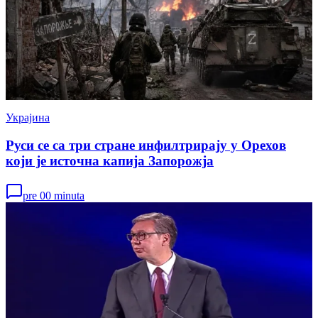
Украјина
Руси се са три стране инфилтрирају у Орехов
који је источна капија Запорожја
pre 00 minuta