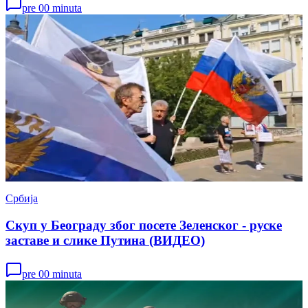
pre 00 minuta
Србија
Скуп у Београду због посете Зеленског - руске
заставе и слике Путина (ВИДЕО)
pre 00 minuta