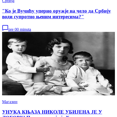
Србија
"Ко је Вучићу уперио оружје на чело да Србију
води супротно њеним интересима?"
pre 00 minuta
Магазин
УНУКА КЊАЗА НИКОЛЕ УБИЈЕНА ЈЕ У