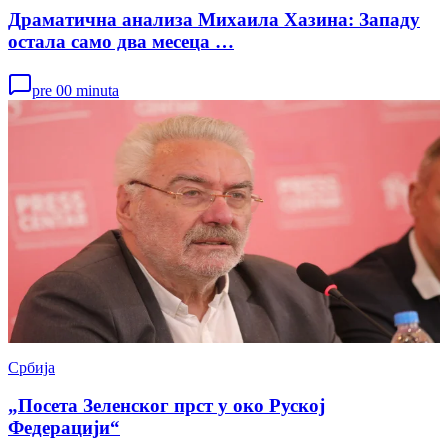
Драматична анализа Михаила Хазина: Западу
остала само два месеца …
pre 00 minuta
Србија
„Посета Зеленског прст у око Руској
Федерацији“