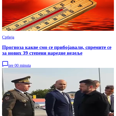
Србија
Прогноза какве смо се прибојавали, спремите се
за нових 39 степени наредне недеље
pre 00 minuta