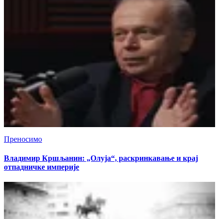
Преносимо
Владимир Кршљанин: „Олуја“, раскринкавање и крај
отпадничке империје