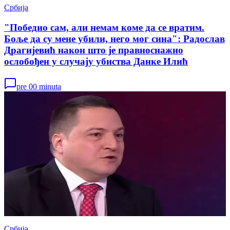
Србија
"Победио сам, али немам коме да се вратим.
Боље да су мене убили, него мог сина": Радослав
Драгијевић након што је правноснажно
ослобођен у случају убиства Данке Илић
pre 00 minuta
Србија