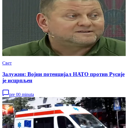
Свет
Залужни: Војни потенцијал НАТО против Русије
је исцрпљен
pre 00 minuta