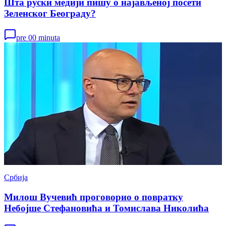
Шта руски медији пишу о најављеној посети
Зеленског Београду?
pre 00 minuta
Србија
Милош Вучевић проговорио о повратку
Небојше Стефановића и Томислава Николића