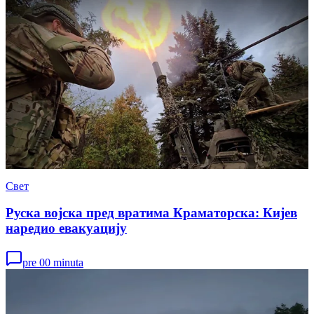
Свет
Руска војска пред вратима Краматорска: Кијев
наредио евакуацију
pre 00 minuta