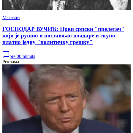
Магазин
ГОСПОДАР ВУЧИЋ: Први српски "прелетач"
који је рушио и постављао владаре и скупо
платио једну "политичку грешку"
pre 00 minuta
Реклама