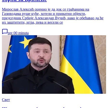
Мирослав Алексић оценио је да док се грађанима на
Газиводама руше куће, хотели и приватни објекти,
председник Србије Александар Вучић, иако је обећавао да ће
их заштитити, игра, пева и весели се
pre 00 minuta
Свет