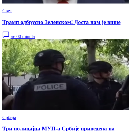
Свет
Трамп одбрусио Зеленском! Доста нам је више
pre 00 minuta
Србија
Три полицајца МУП-а Србије приведена на