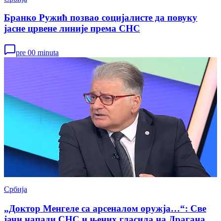
Бранко Ружић позвао социјалисте да повуку
јасне црвене линије према СНС
pre 00 minuta
Србија
„Доктор Менгеле са арсеналом оружја…“: Све
јачи напади СНС и њених гласила на Драгана