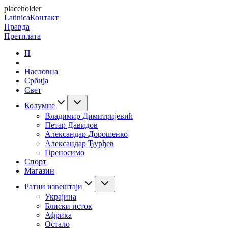
placeholder
Latinica
Контакт
Правда
Претплата
П
Насловна
Србија
Свет
Колумне
Владимир Димитријевић
Петар Давидов
Александар Дорошенко
Александар Ђурђев
Преносимо
Спорт
Магазин
Ратни извештаји
Украјина
Блиски исток
Африка
Остало