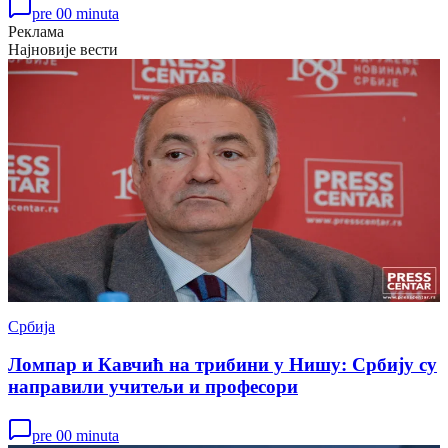
pre 00 minuta
Реклама
Најновије вести
Србија
Ломпар и Кавчић на трибини у Нишу: Србију су
направили учитељи и професори
pre 00 minuta