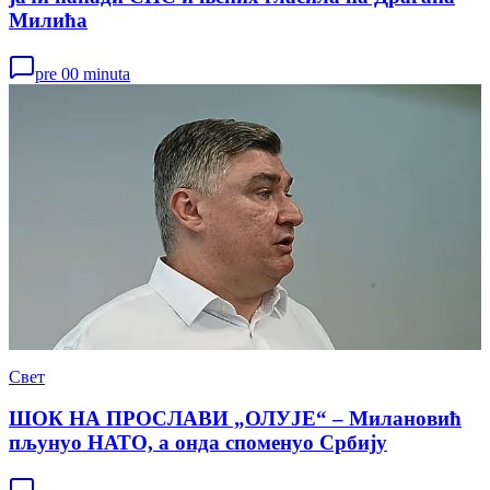
Милића
pre 00 minuta
Свет
ШОК НА ПРОСЛАВИ „ОЛУЈЕ“ – Милановић
пљунуо НАТО, а онда споменуо Србију