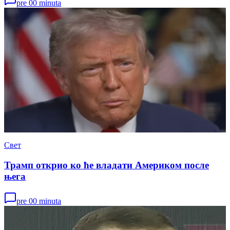
pre 00 minuta
Свет
Трамп открио ко ће владати Америком после
њега
pre 00 minuta