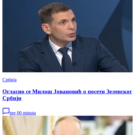
Србија
Огласио се Милош Јовановић о посети Зеленског
Србији
pre 00 minuta