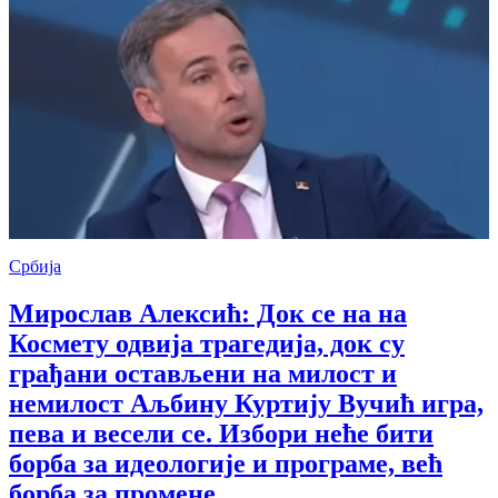
Србија
Мирослав Алексић: Док се на на
Космету одвија трагедија, док су
грађани остављени на милост и
немилост Аљбину Куртију Вучић игра,
пева и весели се. Избори неће бити
борба за идеологије и програме, већ
борба за промене