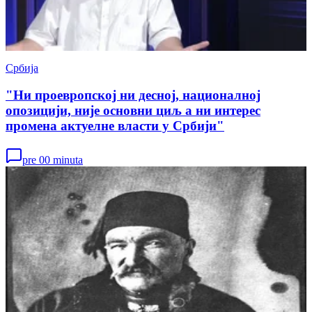
Србија
"Ни проевропској ни десној, националној
опозицији, није основни циљ а ни интерес
промена актуелне власти у Србији"
pre 00 minuta