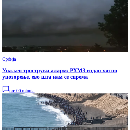
Србија
Упаљен троструки аларм: РХМЗ издао хитно
упозорење, ево шта нам се спрема
pre 00 minuta