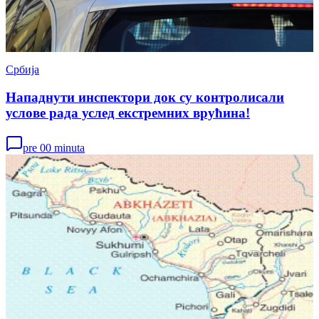
Србија
Нападнути инспектори док су контролисали
услове рада услед екстремних врућина!
pre 00 minuta