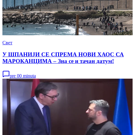
Свет
У ШПАНИЈИ СЕ СПРЕМА НОВИ ХАОС СА
МАРОКАНЦИМА – Зна се и тачан датум!
pre 00 minuta