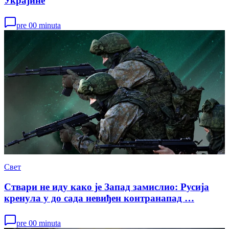
Украјине
pre 00 minuta
Свет
Ствари не иду како је Запад замислио: Русија
кренула у до сада невиђен контранапад …
pre 00 minuta