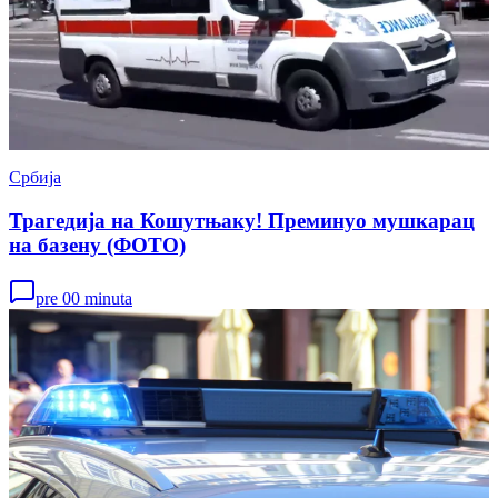
Србија
Трагедија на Кошутњаку! Преминуо мушкарац
на базену (ФОТО)
pre 00 minuta