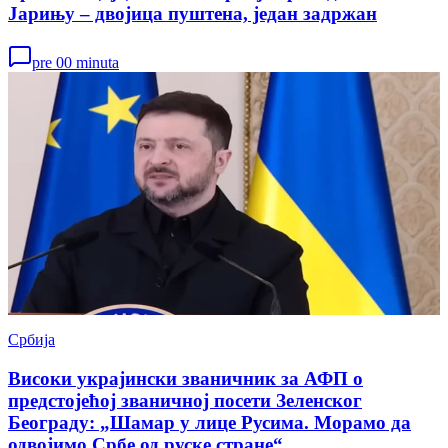
Јарињу – двојица пуштена, један задржан
pre 00 minuta
Србија
Високи украјински званичник за АФП о
предстојећој званичној посети Зеленског
Београду: „Шамар у лице Русима. Морамо да
одвојимо Србе од руске стране“