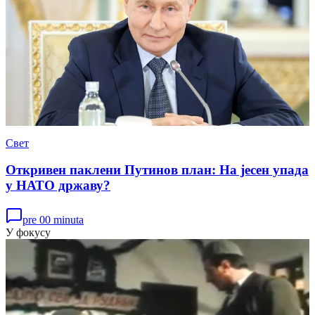
Свет
Откривен паклени Путинов план: На јесен упада
у НАТО државу?
pre 00 minuta
У фокусу