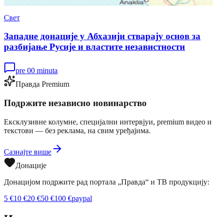
Свет
Западне донације у Абхазији стварају основ за
разбијање Русије и властите независтности
pre 00 minuta
Правда Premium
Подржите независно новинарство
Ексклузивне колумне, специјални интервјуи, premium видео и
текстови — без реклама, на свим уређајима.
Сазнајте више
Донације
Донацијом подржите рад портала „Правда“ и ТВ продукцију:
5
€
10
€
20
€
50
€
100
€
paypal