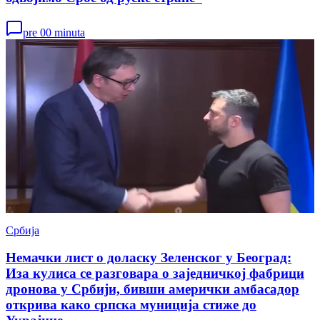
pre 00 minuta
Србија
Немачки лист о доласку Зеленског у Београд:
Иза кулиса се разговара о заједничкој фабрици
дронова у Србији, бивши амерички амбасадор
открива како српска муниција стиже до