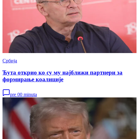
Србија
Ћута открио ко су му најближи партнери за
формирање коалиције
pre 00 minuta