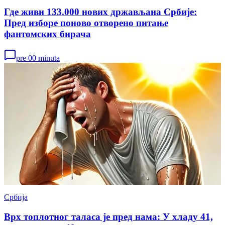
Где живи 133.000 нових држављана Србије:
Пред изборе поново отворено питање
фантомских бирача
pre 00 minuta
Србија
Врх топлотног таласа је пред нама: У хладу 41,