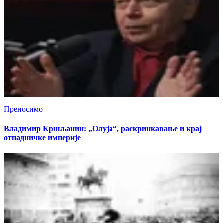
Преносимо
Владимир Кршљанин: „Олуја“, раскринкавање и крај
отпадничке империје