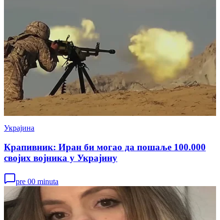
Украјина
Крапивник: Иран би могао да пошаље 100.000
својих војника у Украјину
pre 00 minuta