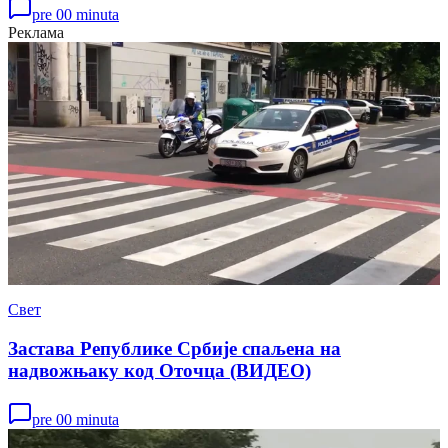
pre 00 minuta
Реклама
Свет
Застава Републике Србије спаљена на
надвожњаку код Оточца (ВИДЕО)
pre 00 minuta