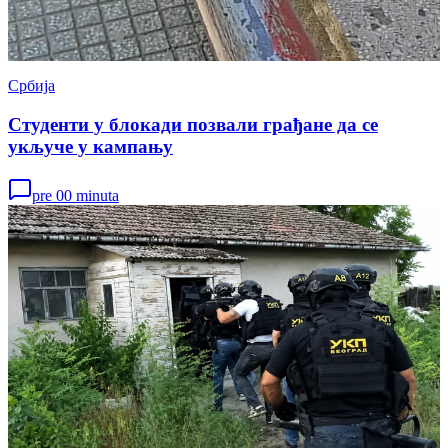
Србија
Студенти у блокади позвали грађане да се
укључе у кампању
pre 00 minuta