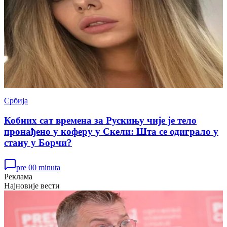
Србија
Кобних сат времена за Рускињу чије је тело
пронађено у коферу у Скели: Шта се одиграло у
стану у Борчи?
pre 00 minuta
Реклама
Најновије вести