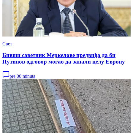
Свет
Бивши саветник Меркелове предвиђа да би
Путинов одговор могао да запали целу Европу
pre 00 minuta