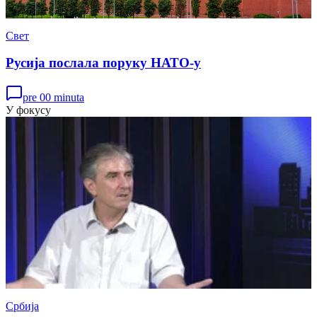
Свет
Русија послала поруку НАТО-у
pre 00 minuta
У фокусу
Србија