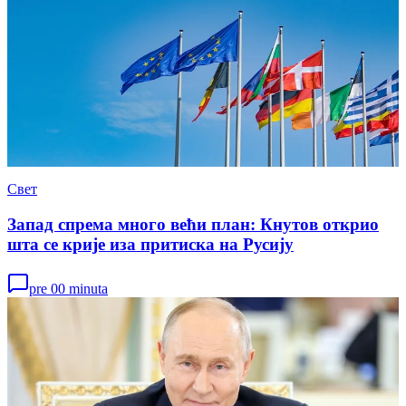
Свет
Запад спрема много већи план: Кнутов открио
шта се крије иза притиска на Русију
pre 00 minuta