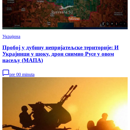
Украјина
Пробој у дубину непријатељске територије: И
Украјинци у шоку, дрон снимио Русе у овом
насељу (МАПА)
pre 00 minuta