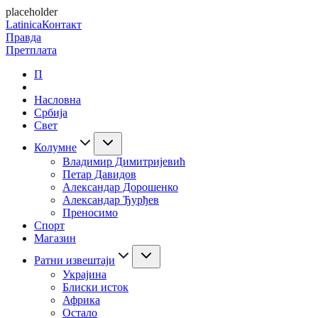
placeholder
Latinica
Контакт
Правда
Претплата
П
Насловна
Србија
Свет
Колумне
Владимир Димитријевић
Петар Давидов
Александар Дорошенко
Александар Ђурђев
Преносимо
Спорт
Магазин
Ратни извештаји
Украјина
Блиски исток
Африка
Остало