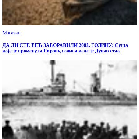
Магазин
ДА ЛИ СТЕ ВЕЋ ЗАБОРАВИЛИ 2003. ГОДИНУ: Суша
која је променула Европу, година када је Дунав стао