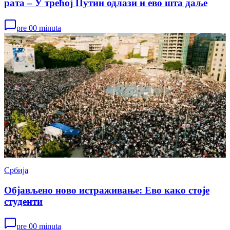
рата – У трећој Путин одлази и ево шта даље
pre 00 minuta
Србија
Објављено ново истраживање: Ево како стоје
студенти
pre 00 minuta