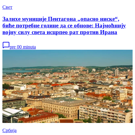
Свет
Залихе муниције Пентагона „опасно ниске“,
биће потребне године да се обнове: Најмоћнију
војну силу света исцрпео рат против Ирана
pre 00 minuta
Србија