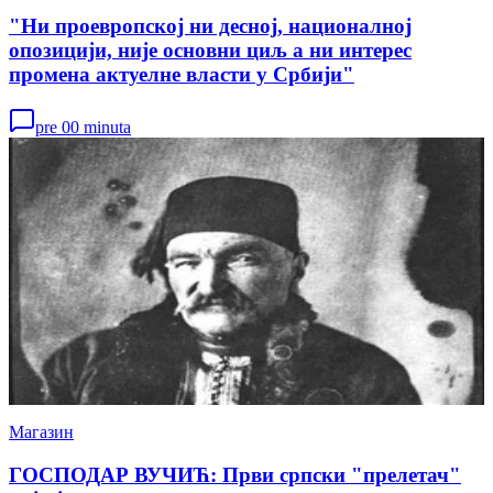
"Ни проевропској ни десној, националној
опозицији, није основни циљ а ни интерес
промена актуелне власти у Србији"
pre 00 minuta
Магазин
ГОСПОДАР ВУЧИЋ: Први српски "прелетач"