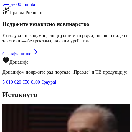
pre 00 minuta
Правда Premium
Подржите независно новинарство
Ексклузивне колумне, специјални интервјуи, premium видео и
текстови — без реклама, на свим уређајима.
Сазнајте више
Донације
Донацијом подржите рад портала „Правда“ и ТВ продукцију:
5
€
10
€
20
€
50
€
100
€
paypal
Истакнуто