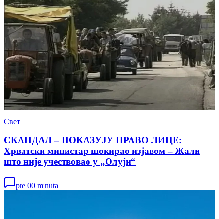
Свет
СКАНДАЛ – ПОКАЗУЈУ ПРАВО ЛИЦЕ:
Хрватски министар шокирао изјавом – Жали
што није учествовао у „Олуји“
pre 00 minuta