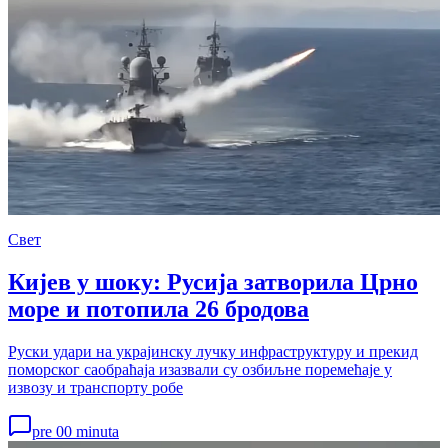
Свет
Кијев у шоку: Русија затворила Црно
море и потопила 26 бродова
Руски удари на украјинску лучку инфраструктуру и прекид
поморског саобраћаја изазвали су озбиљне поремећаје у
извозу и транспорту робе
pre 00 minuta