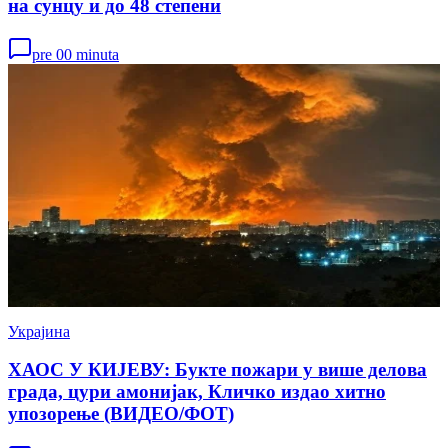
на сунцу и до 48 степени
pre 00 minuta
Украјина
ХАОС У КИЈЕВУ: Букте пожари у више делова
града, цури амонијак, Кличко издао хитно
упозорење (ВИДЕО/ФОТ)