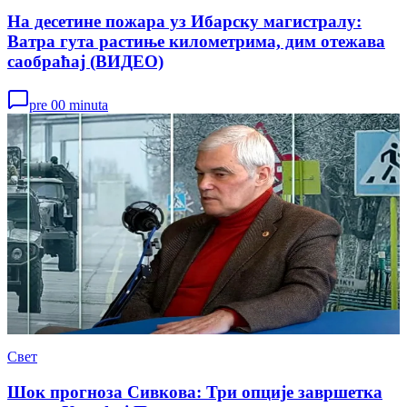
На десетине пожара уз Ибарску магистралу:
Ватра гута растиње километрима, дим отежава
саобраћај (ВИДЕО)
pre 00 minuta
Свет
Шок прогноза Сивкова: Три опције завршетка