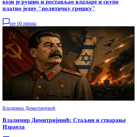
који је рушио и постављао владаре и скупо
платио једну "политичку грешку"
pre 00 minuta
Владимир Димитријевић
Владимир Димитријевић: Стаљин и стварање
Израела