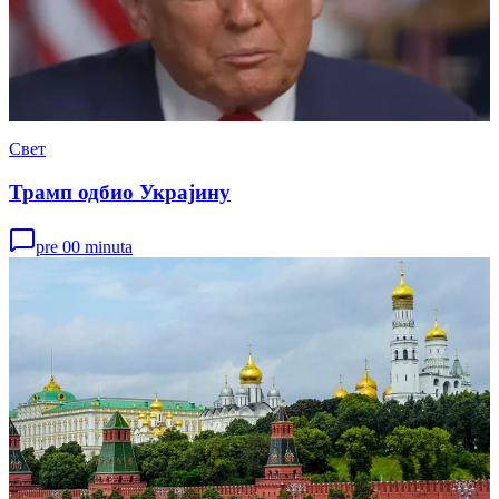
Свет
Трамп одбио Украјину
pre 00 minuta