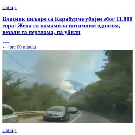
Србија
Власник пиљаре са Карабурме убијен због 11.000
евра: Жена га намамила интимним односом,
везали га пертлама, па убили
pre 00 minuta
Србија