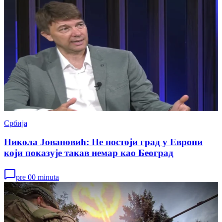
Србија
Никола Јовановић: Не постоји град у Европи
који показује такав немар као Београд
pre 00 minuta