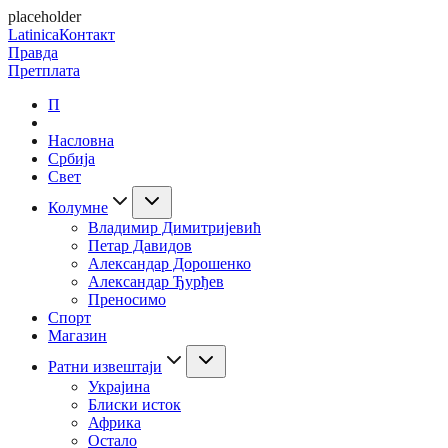
placeholder
Latinica
Контакт
Правда
Претплата
П
Насловна
Србија
Свет
Колумне
Владимир Димитријевић
Петар Давидов
Александар Дорошенко
Александар Ђурђев
Преносимо
Спорт
Магазин
Ратни извештаји
Украјина
Блиски исток
Африка
Остало