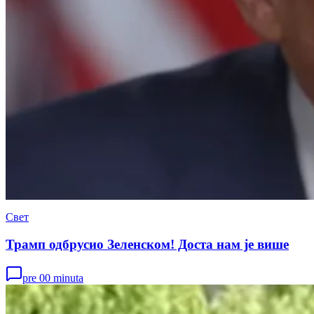
Свет
Трамп одбрусио Зеленском! Доста нам је више
pre 00 minuta