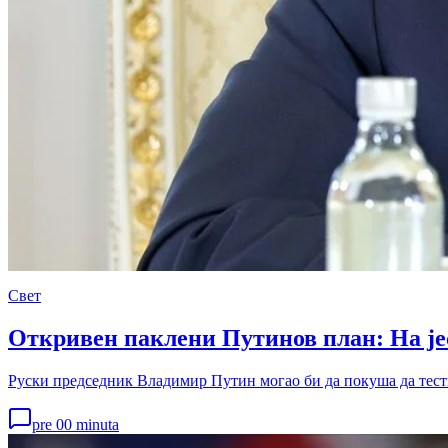
Свет
Откривен паклени Путинов план: На је
Руски председник Владимир Путин могао би да покуша да тес
pre 00 minuta