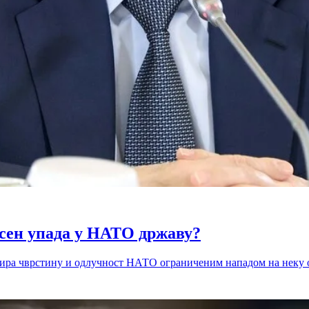
сен упада у НАТО државу?
тира чврстину и одлучност НАТО ограниченим нападом на неку 