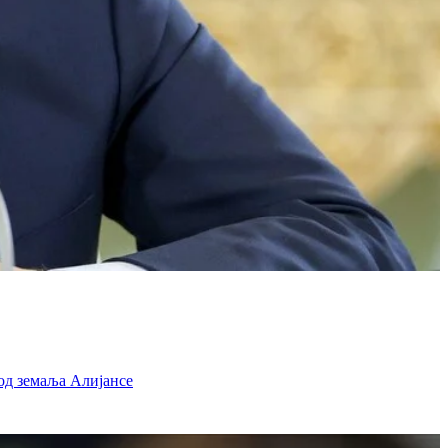
од земаља Алијансе