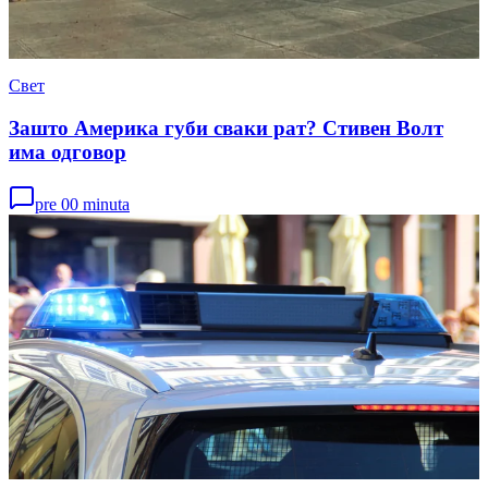
Свет
Зашто Америка губи сваки рат? Стивен Волт
има одговор
pre 00 minuta