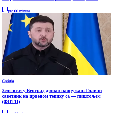
pre 00 minuta
Србија
Зеленски у Београд дошао наоружан: Главни
саветник на црвеном тепиху са — пиштољем
(ФОТО)