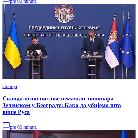
pre 00 minuta
Србија
Скандалозно питање немачког новинара
Зеленском у Београду: Како да убијемо што
више Руса
pre 00 minuta