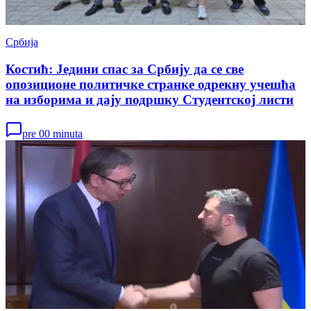
Србија
Костић: Једини спас за Србију да се све
опозиционе политичке странке одрекну учешћа
на изборима и дају подршку Студентској листи
pre 00 minuta