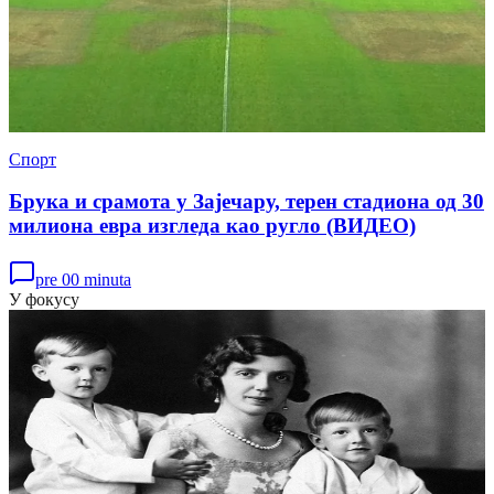
Спорт
Брука и срамота у Зајечару, терен стадиона од 30
милиона евра изгледа као ругло (ВИДЕО)
pre 00 minuta
У фокусу