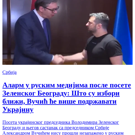
Србија
Аларм у руским медијима после посете
Зеленског Београду: Што су избори
ближи, Вучић ће више подржавати
Украјину
Посета украјинског председника Володимира Зеленског
Београду и његов састанак са председником Србије
Александром Вучићем нису прошли незапажено у руским