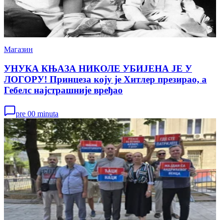
Магазин
УНУКА КЊАЗА НИКОЛЕ УБИЈЕНА ЈЕ У
ЛОГОРУ! Принцеза коју је Хитлер презирао, а
Гебелс најстрашније вређао
pre 00 minuta