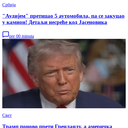
Србија
"Аудијем" претицао 5 аутомобила, па се закуцао
у камион! Детаљи несреће код Јасеновика
pre 00 minuta
Свет
Трамп поново прети Гренланду, а америчка