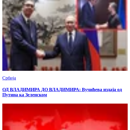
Србија
ОД ВЛАДИМИРА ДО ВЛАДИМИРА: Вучићева издаја од
Путина ка Зеленском