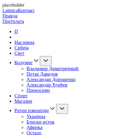
placeholder
Latinica
Контакт
Правда
Претплата
П
Насловна
Србија
Свет
Колумне
Владимир Димитријевић
Петар Давидов
Александар Дорошенко
Александар Ђурђев
Преносимо
Спорт
Магазин
Ратни извештаји
Украјина
Блиски исток
Африка
Остало