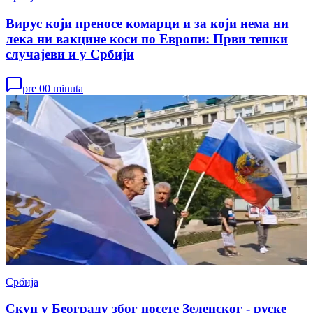
Вирус који преносе комарци и за који нема ни
лека ни вакцине коси по Европи: Први тешки
случајеви и у Србији
pre 00 minuta
Србија
Скуп у Београду због посете Зеленског - руске