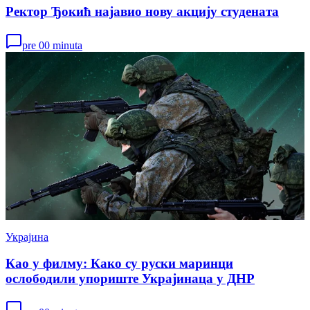
Ректор Ђокић најавио нову акцију студената
pre 00 minuta
Украјина
Као у филму: Како су руски маринци
ослободили упориште Украјинаца у ДНР