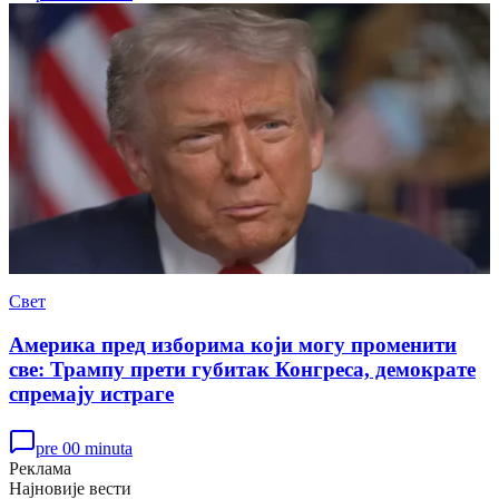
Свет
Америка пред изборима који могу променити
све: Трампу прети губитак Конгреса, демократе
спремају истраге
pre 00 minuta
Реклама
Најновије вести