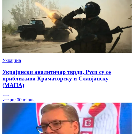
Украјина
Украјински аналитичар тврди, Руси су се
приближиви Краматорску и Славјанску
(МАПА)
pre 00 minuta