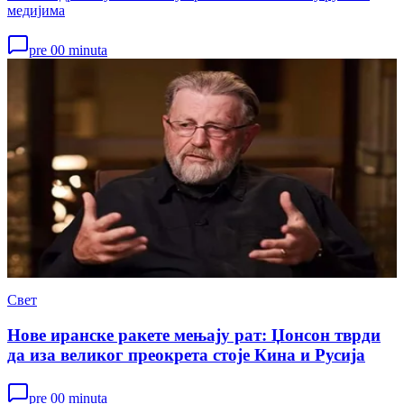
медијима
pre 00 minuta
Свет
Нове иранске ракете мењају рат: Џонсон тврди
да иза великог преокрета стоје Кина и Русија
pre 00 minuta