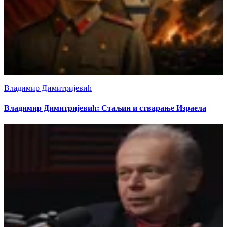
Владимир Димитријевић
Владимир Димитријевић: Стаљин и стварање Израела