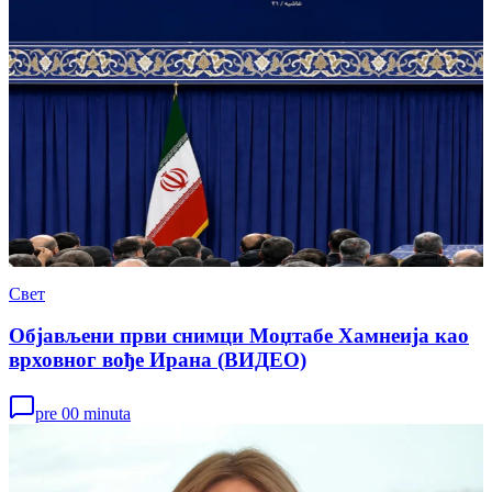
Свет
Објављени први снимци Моџтабе Хамнеија као
врховног вође Ирана (ВИДЕО)
pre 00 minuta