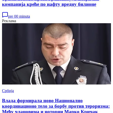
компанија креће по нафту вредну билионе
pre 00 minuta
Реклама
Србија
Влада формирала ново Национално
координационо тело за борбу против тероризма:
Међу члановима и ноторни Марко Кричак