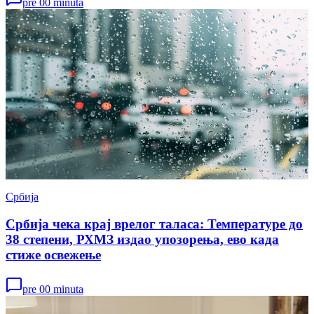
pre 00 minuta
Србија
Србија чека крај врелог таласа: Температуре до
38 степени, РХМЗ издао упозорења, ево када
стиже освежење
pre 00 minuta