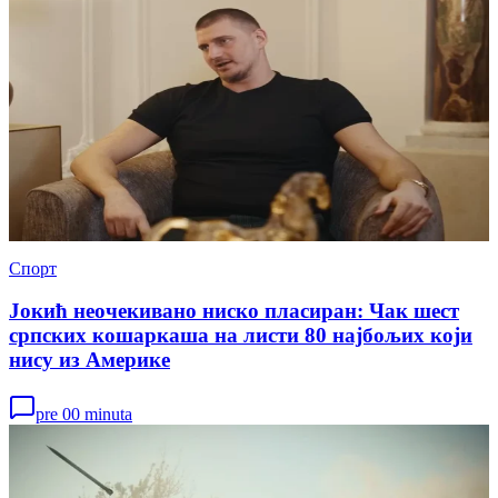
Спорт
Јокић неочекивано ниско пласиран: Чак шест
српских кошаркаша на листи 80 најбољих који
нису из Америке
pre 00 minuta