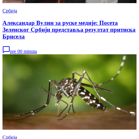
Србија
Александар Вулин за руске медије: Посета
Зеленског Србији представља резултат притиска
Брисела
pre 00 minuta
Србија