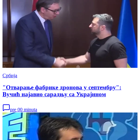
Србија
"Отварање фабрике дронова у септембру":
Вучић најавио сарадњу са Украјином
pre 00 minuta