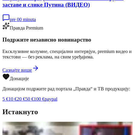
заставе и слике Путина (ВИДЕО)
pre 00 minuta
Правда Premium
Подржите независно новинарство
Ексклузивне колумне, специјални интервјуи, premium видео и
текстови — без реклама, на свим уређајима.
Сазнајте више
Донације
Донацијом подржите рад портала „Правда“ и ТВ продукцију:
5
€
10
€
20
€
50
€
100
€
paypal
Истакнуто