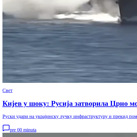
Свет
Кијев у шоку: Русија затворила Црно мо
Руски удари на украјинску лучку инфраструктуру и прекид помо
pre 00 minuta