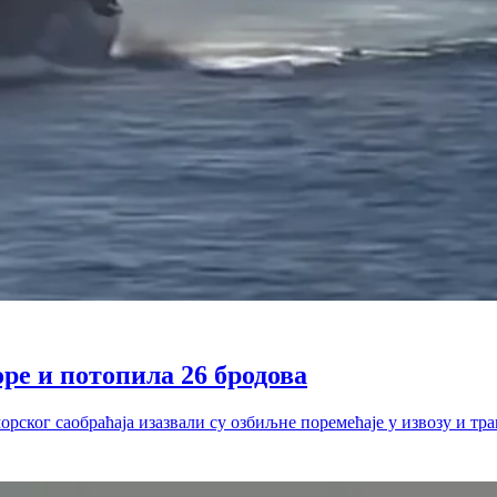
ре и потопила 26 бродова
рског саобраћаја изазвали су озбиљне поремећаје у извозу и тр