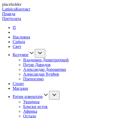
placeholder
Latinica
Контакт
Правда
Претплата
П
Насловна
Србија
Свет
Колумне
Владимир Димитријевић
Петар Давидов
Александар Дорошенко
Александар Ђурђев
Преносимо
Спорт
Магазин
Ратни извештаји
Украјина
Блиски исток
Африка
Остало