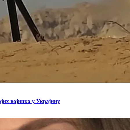
јих војника у Украјину