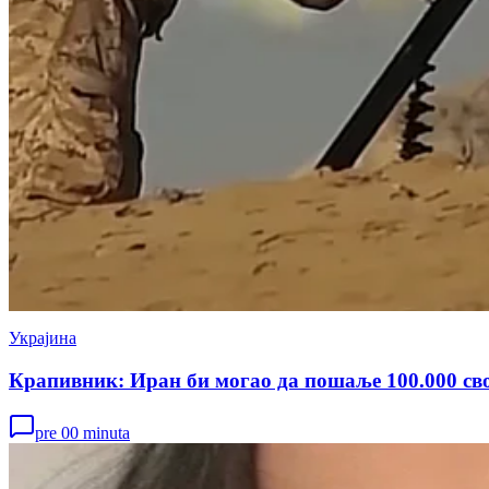
Украјина
Крапивник: Иран би могао да пошаље 100.000 сво
pre 00 minuta