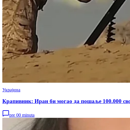
Украјина
Крапивник: Иран би могао да пошаље 100.000 сво
pre 00 minuta