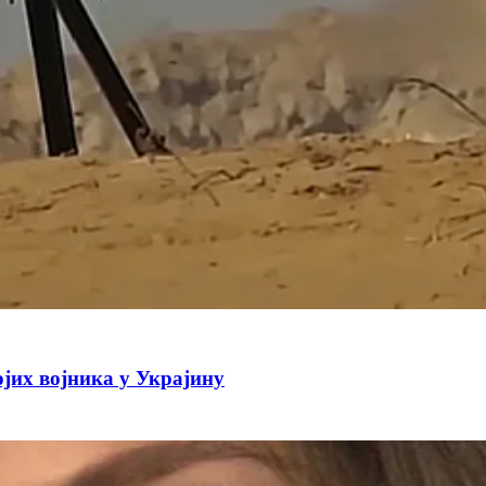
јих војника у Украјину