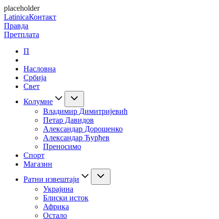
placeholder
Latinica
Контакт
Правда
Претплата
П
Насловна
Србија
Свет
Колумне
Владимир Димитријевић
Петар Давидов
Александар Дорошенко
Александар Ђурђев
Преносимо
Спорт
Магазин
Ратни извештаји
Украјина
Блиски исток
Африка
Остало