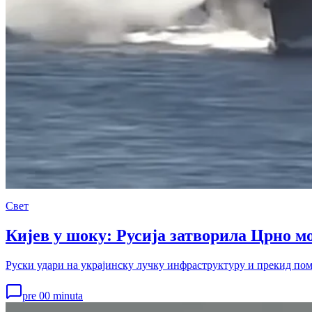
Свет
Кијев у шоку: Русија затворила Црно мо
Руски удари на украјинску лучку инфраструктуру и прекид помо
pre 00 minuta