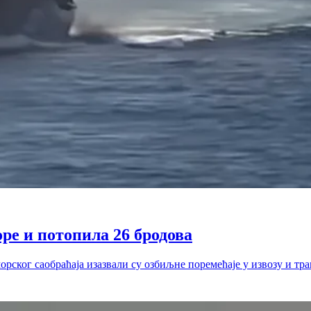
ре и потопила 26 бродова
рског саобраћаја изазвали су озбиљне поремећаје у извозу и тр