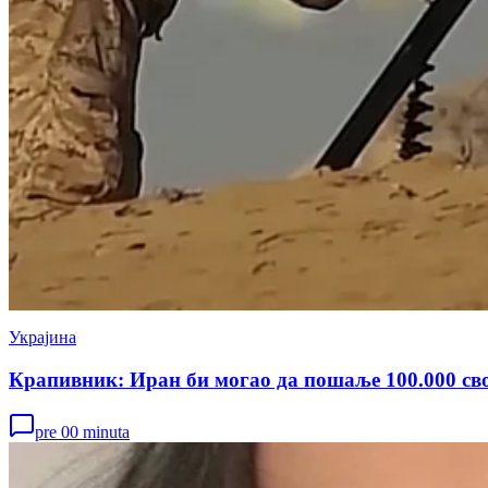
Украјина
Крапивник: Иран би могао да пошаље 100.000 сво
pre 00 minuta