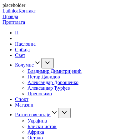
placeholder
Latinica
Контакт
Правда
Претплата
П
Насловна
Србија
Свет
Колумне
Владимир Димитријевић
Петар Давидов
Александар Дорошенко
Александар Ђурђев
Преносимо
Спорт
Магазин
Ратни извештаји
Украјина
Блиски исток
Африка
Остало