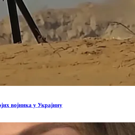
јих војника у Украјину