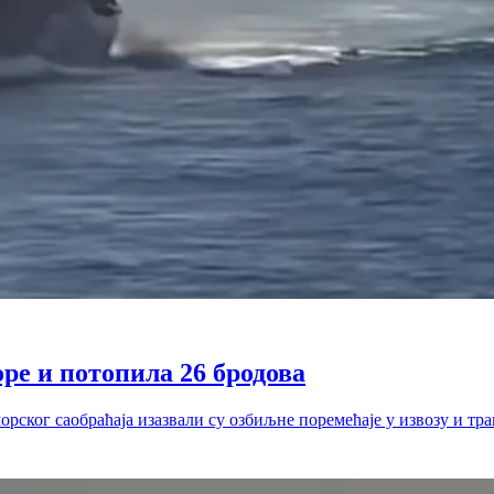
ре и потопила 26 бродова
рског саобраћаја изазвали су озбиљне поремећаје у извозу и тр