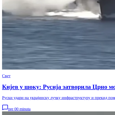
Свет
Кијев у шоку: Русија затворила Црно мо
Руски удари на украјинску лучку инфраструктуру и прекид помо
pre 00 minuta