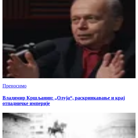
Преносимо
Владимир Кршљанин: „Олуја“, раскринкавање и крај
отпадничке империје