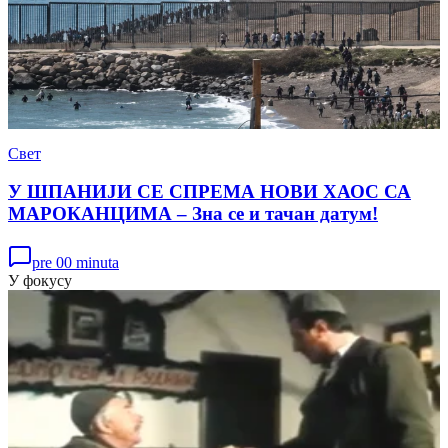
Свет
У ШПАНИЈИ СЕ СПРЕМА НОВИ ХАОС СА
МАРОКАНЦИМА – Зна се и тачан датум!
pre 00 minuta
У фокусу