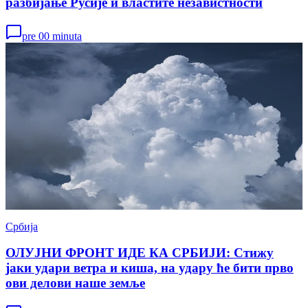
разбијање Русије и властите независтности
pre 00 minuta
Србија
ОЛУЈНИ ФРОНТ ИДЕ КА СРБИЈИ: Стижу
јаки удари ветра и киша, на удару ће бити прво
ови делови наше земље