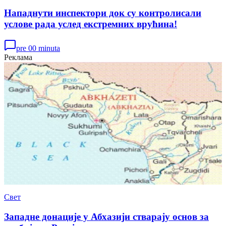
Нападнути инспектори док су контролисали
услове рада услед екстремних врућина!
pre 00 minuta
Реклама
Свет
Западне донације у Абхазији стварају основ за