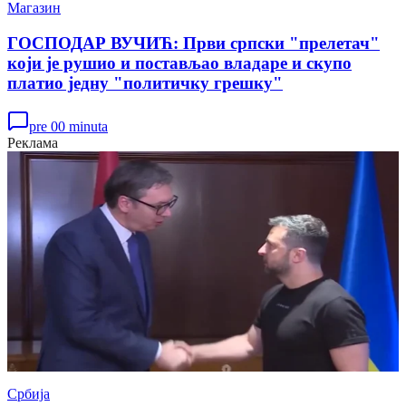
Магазин
ГОСПОДАР ВУЧИЋ: Први српски "прелетач"
који је рушио и постављао владаре и скупо
платио једну "политичку грешку"
pre 00 minuta
Реклама
Србија