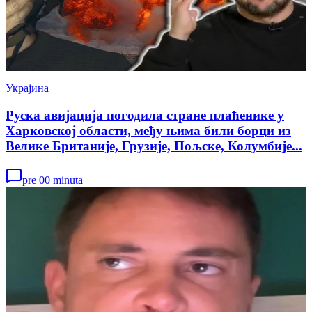
Украјина
Руска авијација погодила стране плаћенике у
Харковској области, међу њима били борци из
Велике Британије, Грузије, Пољске, Колумбије...
pre 00 minuta