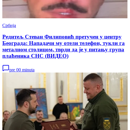
Србија
Редитељ Стеван Филиповић претучен у центру
Београда: Нападачи му отели телефон, тукли га
металном столицом, тврди да је у питању група
плаћеника СНС (ВИДЕО)
pre 00 minuta