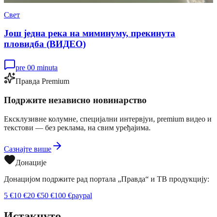
Свет
Још једна река на миминуму, прекинута
пловидба (ВИДЕО)
pre 00 minuta
Правда Premium
Подржите независно новинарство
Ексклузивне колумне, специјални интервјуи, premium видео и
текстови — без реклама, на свим уређајима.
Сазнајте више
Донације
Донацијом подржите рад портала „Правда“ и ТВ продукцију:
5
€
10
€
20
€
50
€
100
€
paypal
Истакнуто