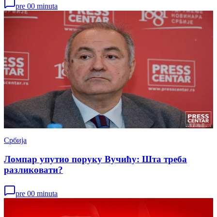
pre 00 minuta
Србија
Ломпар упутио поруку Вучићу: Шта треба
разликовати?
pre 00 minuta