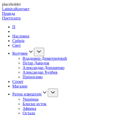
placeholder
Latinica
Контакт
Правда
Претплата
П
Насловна
Србија
Свет
Колумне
Владимир Димитријевић
Петар Давидов
Александар Дорошенко
Александар Ђурђев
Преносимо
Спорт
Магазин
Ратни извештаји
Украјина
Блиски исток
Африка
Остало