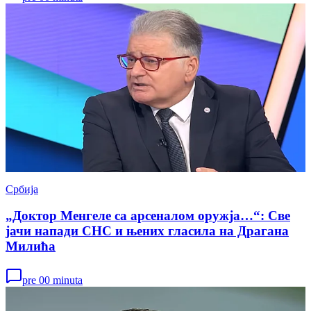
Србија
„Доктор Менгеле са арсеналом оружја…“: Све
јачи напади СНС и њених гласила на Драгана
Милића
pre 00 minuta