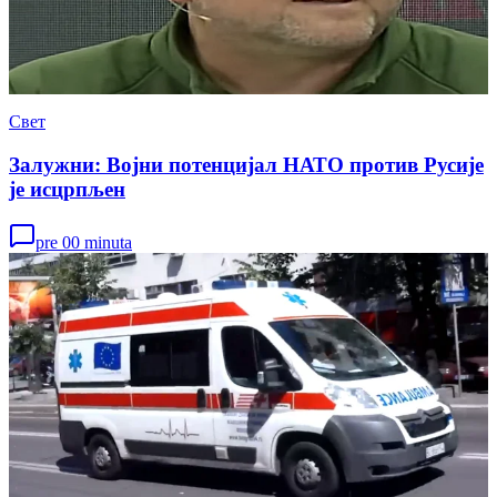
Свет
Залужни: Војни потенцијал НАТО против Русије
је исцрпљен
pre 00 minuta