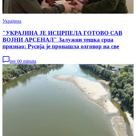
Украјина
"УКРАЈИНА ЈЕ ИСЦРПЕЛА ГОТОВО САВ
ВОЈНИ АРСЕНАЛ" Залужни тешка срца
признао: Русија је пронашла одговор на све
pre 00 minuta