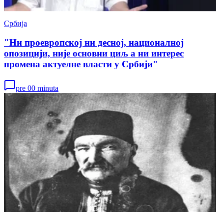
Србија
"Ни проевропској ни десној, националној
опозицији, није основни циљ а ни интерес
промена актуелне власти у Србији"
pre 00 minuta