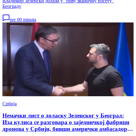
Владимир Зеленски долази у "прву званичну посету"
Београду
pre 00 minuta
Србија
Немачки лист о доласку Зеленског у Београд:
Иза кулиса се разговара о заједничкој фабрици
дронова у Србији, бивши амерички амбасадор
открива како српска муниција стиже до