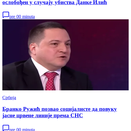
ослобођен у случају убиства Данке Илић
pre 00 minuta
Србија
Бранко Ружић позвао социјалисте да повуку
јасне црвене линије према СНС
pre 00 minuta