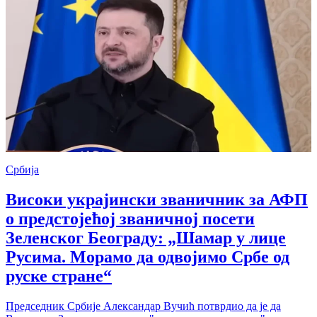
Србија
Високи украјински званичник за АФП
о предстојећој званичној посети
Зеленског Београду: „Шамар у лице
Русима. Морамо да одвојимо Србе од
руске стране“
Председник Србије Александар Вучић потврдио да је да