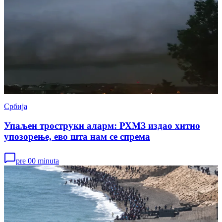
Србија
Упаљен троструки аларм: РХМЗ издао хитно
упозорење, ево шта нам се спрема
pre 00 minuta