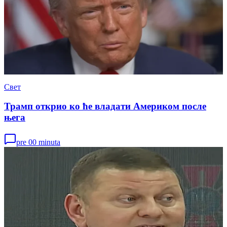
Свет
Трамп открио ко ће владати Америком после
њега
pre 00 minuta