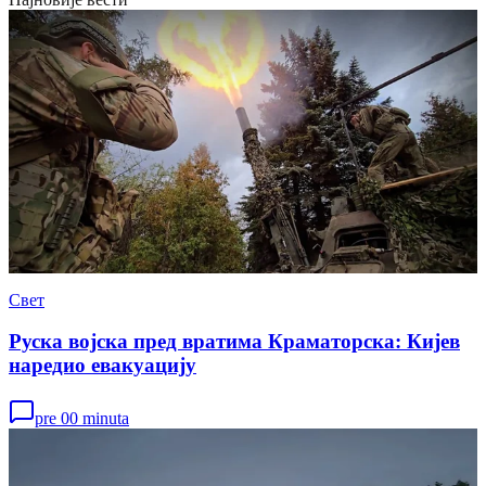
Свет
Руска војска пред вратима Краматорска: Кијев
наредио евакуацију
pre 00 minuta