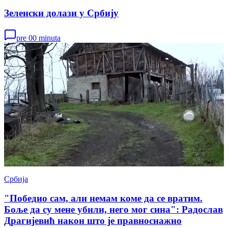
Зеленски долази у Србију
pre 00 minuta
Србија
"Победио сам, али немам коме да се вратим.
Боље да су мене убили, него мог сина": Радослав
Драгијевић након што је правноснажно