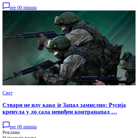
Украјине
pre 00 minuta
Свет
Ствари не иду како је Запад замислио: Русија
кренула у до сада невиђен контранапад …
pre 00 minuta
Реклама
Најновије вести