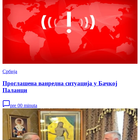
Србија
Проглашена ванредна ситуација у Бачкој
Паланци
pre 00 minuta