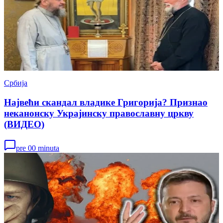
Србија
Највећи скандал владике Григорија? Признао
неканонску Украјинску православну цркву
(ВИДЕО)
pre 00 minuta