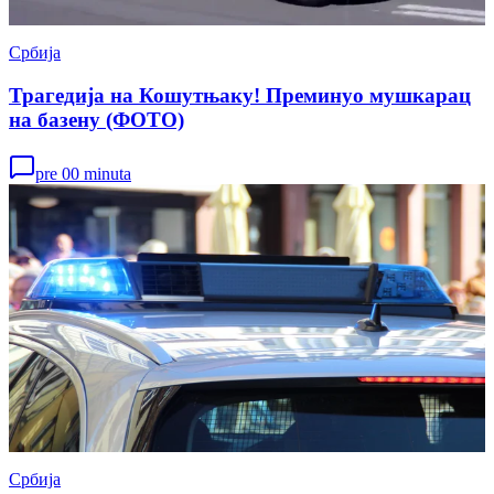
Србија
Трагедија на Кошутњаку! Преминуо мушкарац
на базену (ФОТО)
pre 00 minuta
Србија