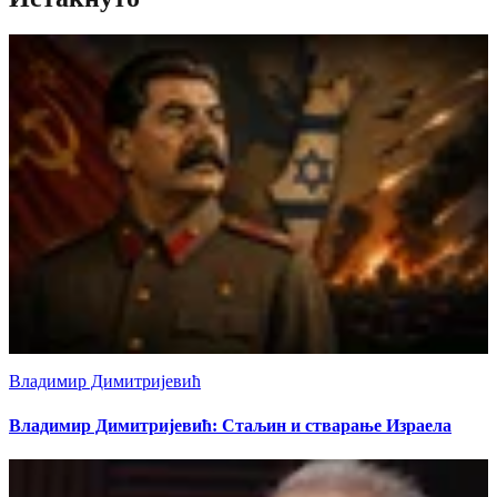
Владимир Димитријевић
Владимир Димитријевић: Стаљин и стварање Израела