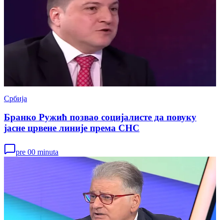
Србија
Бранко Ружић позвао социјалисте да повуку
јасне црвене линије према СНС
pre 00 minuta