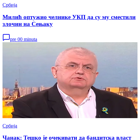
Србија
Милић оптужио челнике УКП да су му сместили
злочин на Сењаку
pre 00 minuta
Србија
Чанак: Тешко је очекивати да бандитска власт