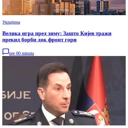
Украјина
Велика игра пред зиму: Зашто Кијев тражи
прекид борби док фронт гори
pre 00 minuta