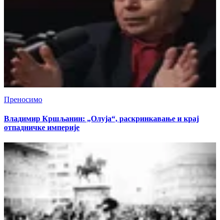
Преносимо
Владимир Кршљанин: „Олуја“, раскринкавање и крај
отпадничке империје