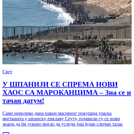
Свет
У ШПАНИЈИ СЕ СПРЕМА НОВИ
ХАОС СА МАРОКАНЦИМА – Зна се и
тачан датум!
Само неколико дана након масовног покушаја уласка
миграната у шпанску енклаву Сеуту, појавили су се нови
знаци да би ускоро могао да уследи још један сличан талас