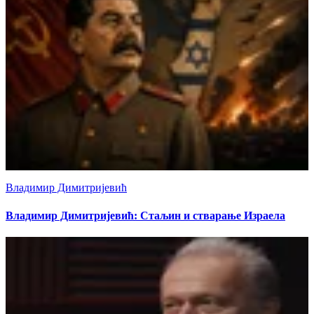
Владимир Димитријевић
Владимир Димитријевић: Стаљин и стварање Израела