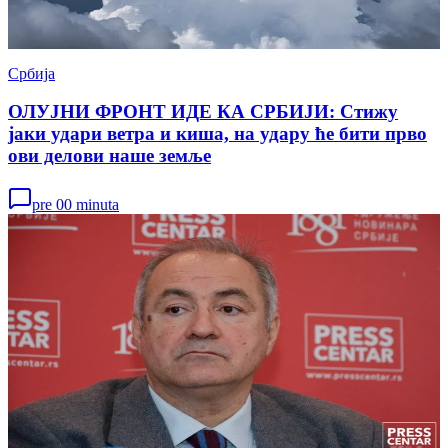
Србија
ОЛУЈНИ ФРОНТ ИДЕ КА СРБИЈИ: Стижу
јаки удари ветра и киша, на удару ће бити прво
ови делови наше земље
pre 00 minuta