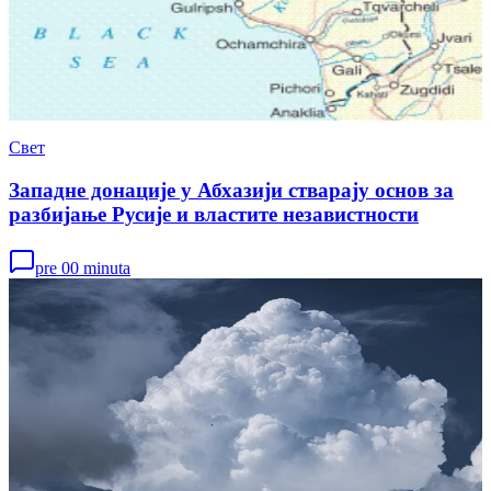
Свет
Западне донације у Абхазији стварају основ за
разбијање Русије и властите независтности
pre 00 minuta