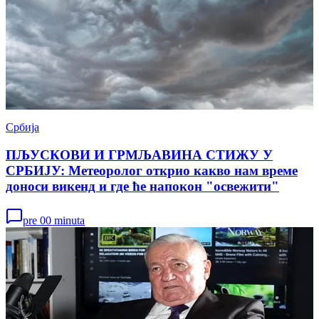
Србија
ПЉУСКОВИ И ГРМЉАВИНА СТИЖУ У
СРБИЈУ: Метеоролог открио какво нам време
доноси викенд и где ће напокон "освежити"
pre 00 minuta