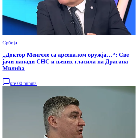
Србија
„Доктор Менгеле са арсеналом оружја…“: Све
јачи напади СНС и њених гласила на Драгана
Милића
pre 00 minuta