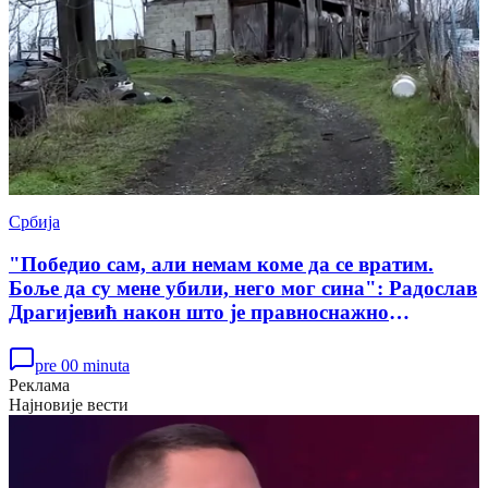
Србија
"Победио сам, али немам коме да се вратим.
Боље да су мене убили, него мог сина": Радослав
Драгијевић након што је правноснажно
ослобођен у случају убиства Данке Илић
pre 00 minuta
Реклама
Најновије вести