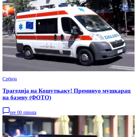
Србија
Трагедија на Кошутњаку! Преминуо мушкарац
на базену (ФОТО)
pre 00 minuta