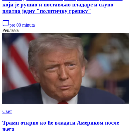
који је рушио и постављао владаре и скупо
платио једну "политичку грешку"
pre 00 minuta
Реклама
Свет
Трамп открио ко ће владати Америком после
њега