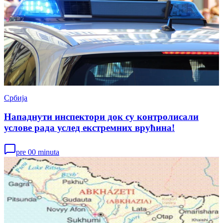
Србија
Нападнути инспектори док су контролисали
услове рада услед екстремних врућина!
pre 00 minuta