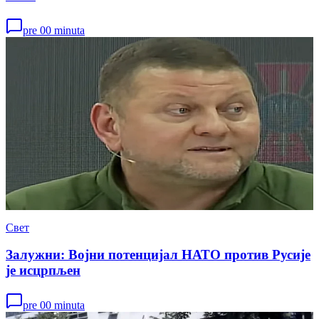
pre 00 minuta
Свет
Залужни: Војни потенцијал НАТО против Русије
је исцрпљен
pre 00 minuta