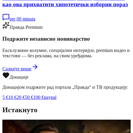
као ова прихватити хипотетички изборни пораз
pre 00 minuta
Правда Premium
Подржите независно новинарство
Ексклузивне колумне, специјални интервјуи, premium видео и
текстови — без реклама, на свим уређајима.
Сазнајте више
Донације
Донацијом подржите рад портала „Правда“ и ТВ продукцију:
5
€
10
€
20
€
50
€
100
€
paypal
Истакнуто