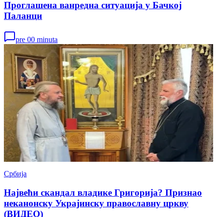
Проглашена ванредна ситуација у Бачкој
Паланци
pre 00 minuta
Србија
Највећи скандал владике Григорија? Признао
неканонску Украјинску православну цркву
(ВИДЕО)