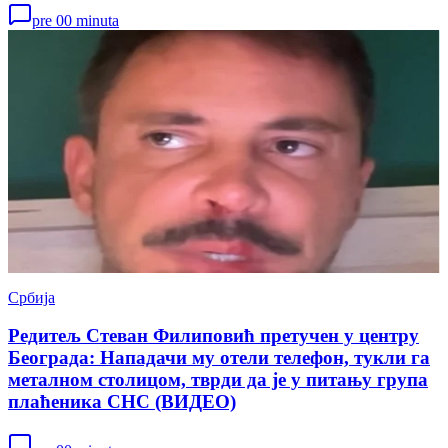
pre 00 minuta
Србија
Редитељ Стеван Филиповић претучен у центру
Београда: Нападачи му отели телефон, тукли га
металном столицом, тврди да је у питању група
плаћеника СНС (ВИДЕО)