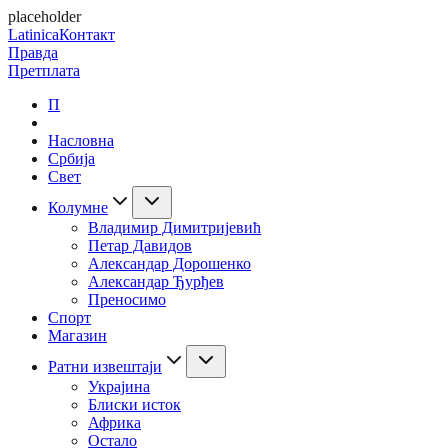
placeholder
Latinica
Контакт
Правда
Претплата
П
Насловна
Србија
Свет
Колумне
Владимир Димитријевић
Петар Давидов
Александар Дорошенко
Александар Ђурђев
Преносимо
Спорт
Магазин
Ратни извештаји
Украјина
Блиски исток
Африка
Остало