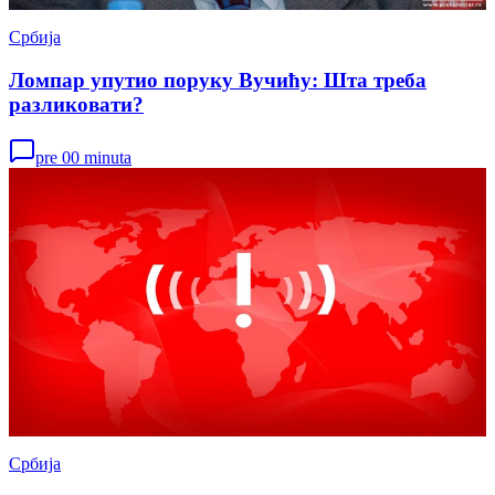
Србија
Ломпар упутио поруку Вучићу: Шта треба
разликовати?
pre 00 minuta
Србија