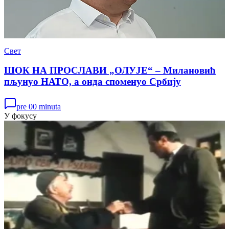
Свет
ШОК НА ПРОСЛАВИ „ОЛУЈЕ“ – Милановић
пљунуо НАТО, а онда споменуо Србију
pre 00 minuta
У фокусу