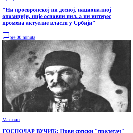
"Ни проевропској ни десној, националној
опозицији, није основни циљ а ни интерес
промена актуелне власти у Србији"
pre 00 minuta
Магазин
ГОСПОДАР ВУЧИЋ: Први српски "прелетач"