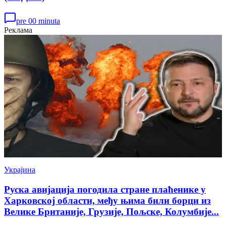
pre 00 minuta
Реклама
Украјина
Руска авијација погодила стране плаћенике у
Харковској области, међу њима били борци из
Велике Британије, Грузије, Пољске, Колумбије...