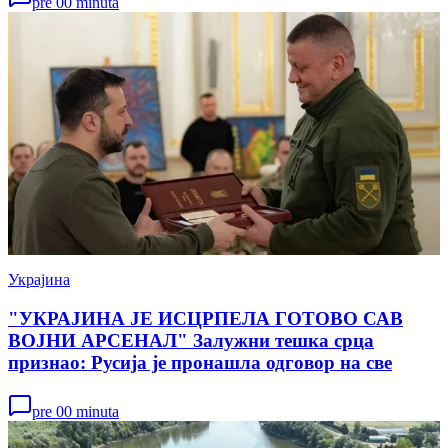
pre 00 minuta
Украјина
"УКРАЈИНА ЈЕ ИСЦРПЕЛА ГОТОВО САВ
ВОЈНИ АРСЕНАЛ" Залужни тешка срца
признао: Русија је пронашла одговор на све
pre 00 minuta