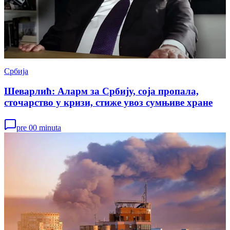
Србија
Шеварлић: Аларм за Србију, соја пропала,
сточарство у кризи, стиже увоз сумњиве хране
pre 00 minuta