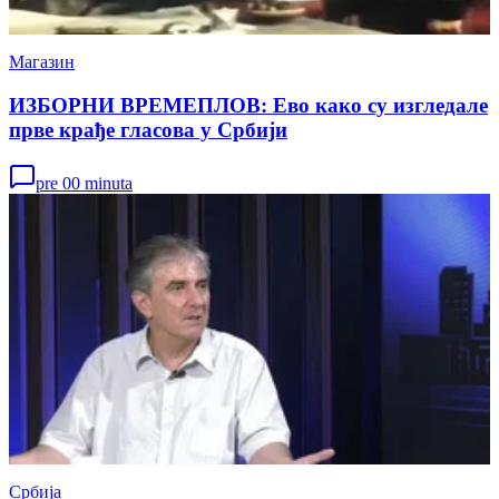
Магазин
ИЗБОРНИ ВРЕМЕПЛОВ: Ево како су изгледале
прве крађе гласова у Србији
pre 00 minuta
Србија