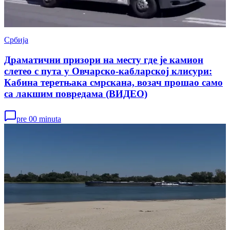
Србија
Драматични призори на месту где је камион
слетео с пута у Овчарско-кабларској клисури:
Кабина теретњака смрскана, возач прошао само
са лакшим повредама (ВИДЕО)
pre 00 minuta