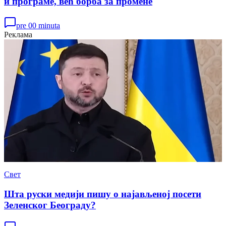
и програме, већ борба за промене
pre 00 minuta
Реклама
Свет
Шта руски медији пишу о најављеној посети
Зеленског Београду?