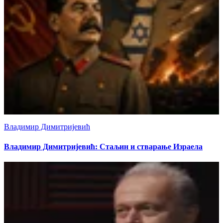
Владимир Димитријевић
Владимир Димитријевић: Стаљин и стварање Израела