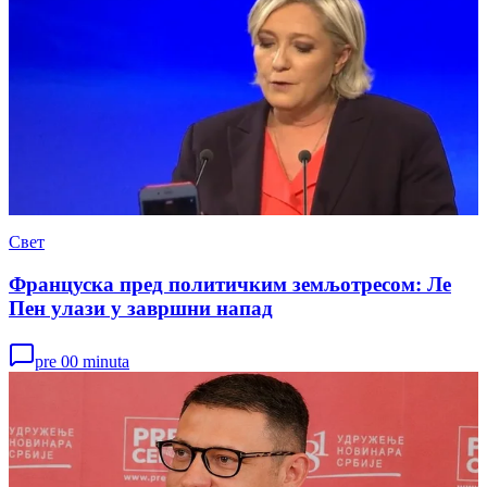
Свет
Француска пред политичким земљотресом: Ле
Пен улази у завршни напад
pre 00 minuta