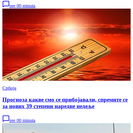
pre 00 minuta
Србија
Прогноза какве смо се прибојавали, спремите се
за нових 39 степени наредне недеље
pre 00 minuta