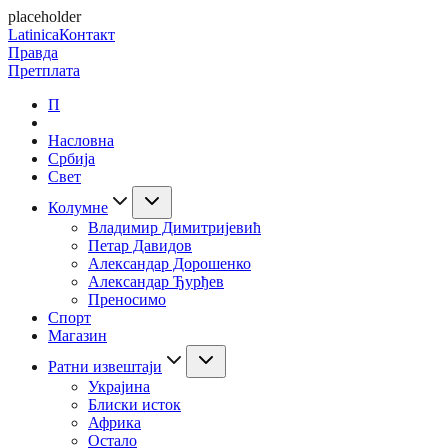
placeholder
Latinica
Контакт
Правда
Претплата
П
Насловна
Србија
Свет
Колумне
Владимир Димитријевић
Петар Давидов
Александар Дорошенко
Александар Ђурђев
Преносимо
Спорт
Магазин
Ратни извештаји
Украјина
Блиски исток
Африка
Остало