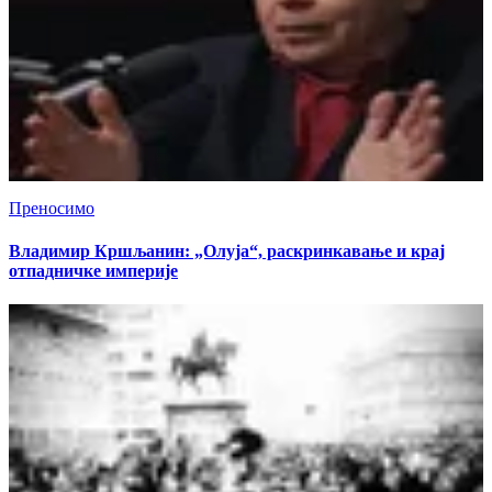
Преносимо
Владимир Кршљанин: „Олуја“, раскринкавање и крај
отпадничке империје