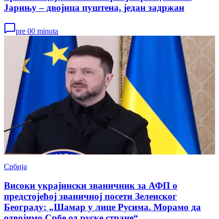
Јарињу – двојица пуштена, један задржан
pre 00 minuta
Србија
Високи украјински званичник за АФП о
предстојећој званичној посети Зеленског
Београду: „Шамар у лице Русима. Морамо да
одвојимо Србе од руске стране“