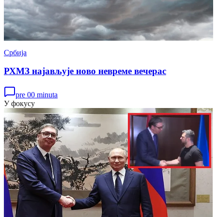
Србија
РХМЗ најављује ново невреме вечерас
pre 00 minuta
У фокусу