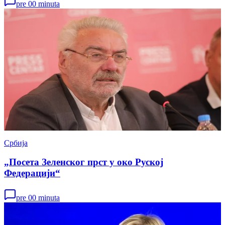
pre 00 minuta
Србија
„Посета Зеленског прст у око Руској
Федерацији“
pre 00 minuta