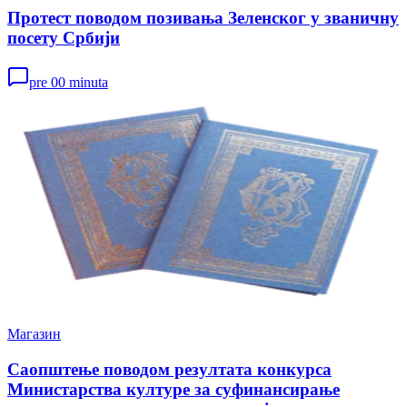
Протест поводом позивања Зеленског у званичну
посету Србији
pre 00 minuta
Магазин
Саопштење поводом резултата конкурса
Министарства културе за суфинансирање