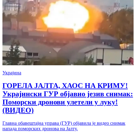
Украјина
ГОРЕЛА ЈАЛТА, ХАОС НА КРИМУ!
Украјински ГУР објавио језив снимак:
Поморски дронови улетели у луку!
(ВИДЕО)
Главна обавештајна управа (ГУР) објавила је видео снимак
напада поморских дронова на Јалту.