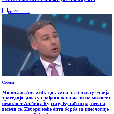
pre 00 minuta
Србија
Мирослав Алексић: Док се на на Космету одвија
трагедија, док су грађани остављени на милост и
немилост Аљбину Куртију Вучић игра, пева и
весели се. Избори неће бити борба за идеологије