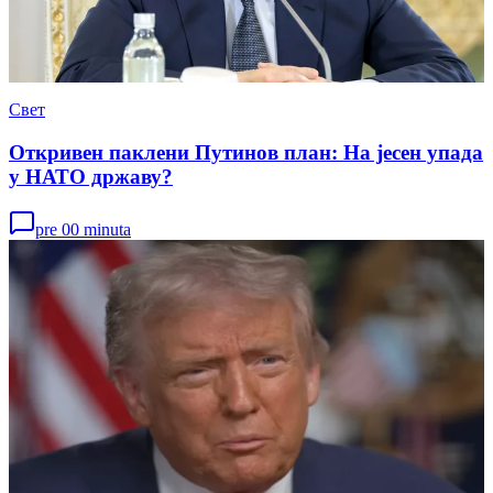
Свет
Откривен паклени Путинов план: На јесен упада
у НАТО државу?
pre 00 minuta