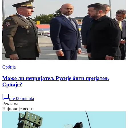
Србија
Може ли непријатељ Русије бити пријатељ
Србије?
pre 00 minuta
Реклама
Најновије вести