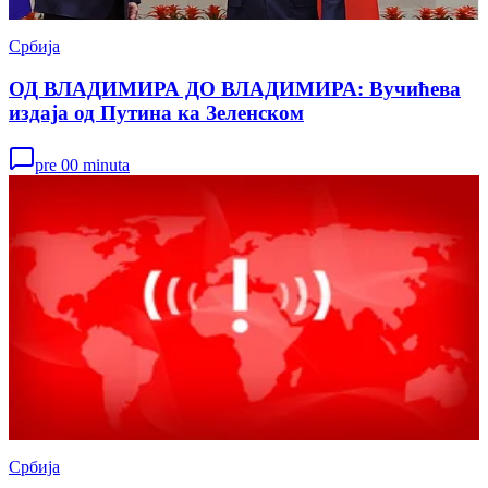
Србија
ОД ВЛАДИМИРА ДО ВЛАДИМИРА: Вучићева
издаја од Путина ка Зеленском
pre 00 minuta
Србија