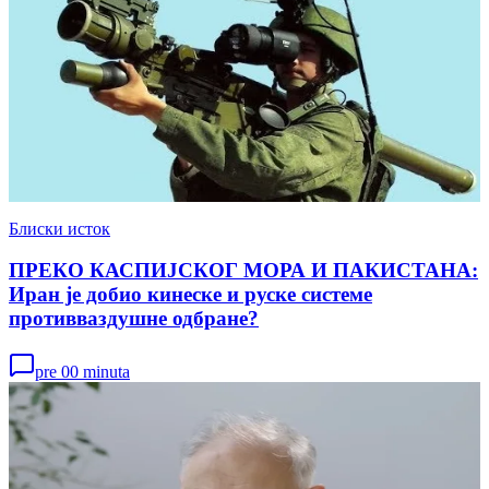
Блиски исток
ПРЕКО КАСПИЈСКОГ МОРА И ПАКИСТАНА:
Иран је добио кинеске и руске системе
противваздушне одбране?
pre 00 minuta