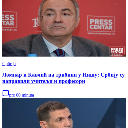
Србија
Ломпар и Кавчић на трибини у Нишу: Србију су
направили учитељи и професори
pre 00 minuta