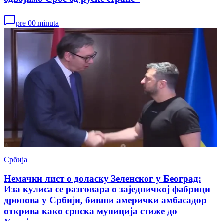
pre 00 minuta
Србија
Немачки лист о доласку Зеленског у Београд:
Иза кулиса се разговара о заједничкој фабрици
дронова у Србији, бивши амерички амбасадор
открива како српска муниција стиже до