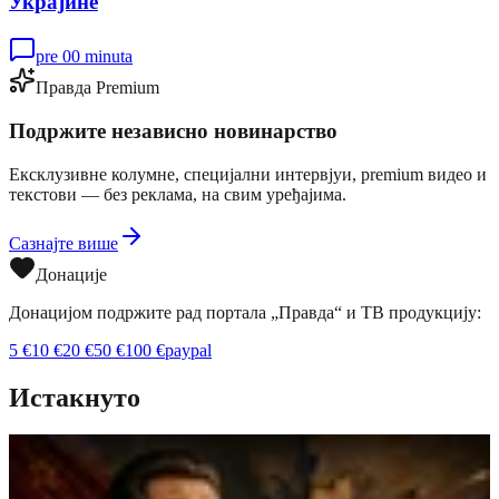
Украјине
pre 00 minuta
Правда Premium
Подржите независно новинарство
Ексклузивне колумне, специјални интервјуи, premium видео и
текстови — без реклама, на свим уређајима.
Сазнајте више
Донације
Донацијом подржите рад портала „Правда“ и ТВ продукцију:
5
€
10
€
20
€
50
€
100
€
paypal
Истакнуто