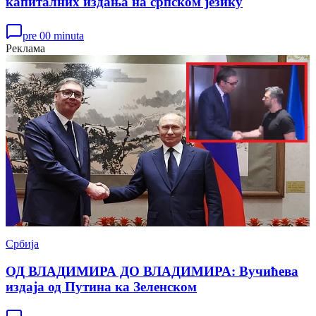
капиталних издања на српском језику
pre 00 minuta
Реклама
Србија
ОД ВЛАДИМИРА ДО ВЛАДИМИРА: Вучићева
издаја од Путина ка Зеленском