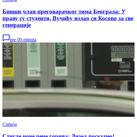
Бивши члан преговарачког тима Београда: У
праву су студенти, Вучићу издао си Косово за све
генерације
pre 00 minuta
Србија
Стигле нове цене горива: Дизел поскупео!