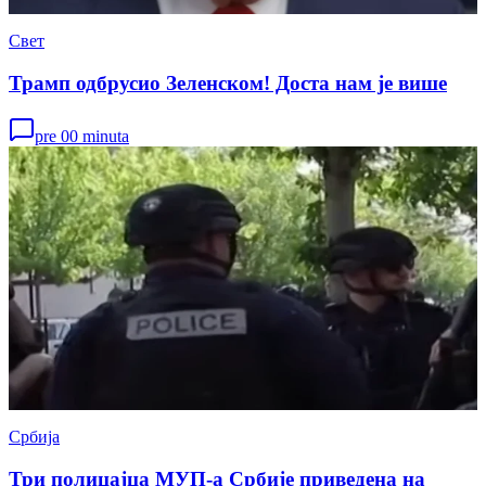
Свет
Трамп одбрусио Зеленском! Доста нам је више
pre 00 minuta
Србија
Три полицајца МУП-а Србије приведена на