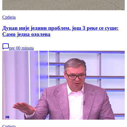
Србија
Дунав није једини проблем, још 3 реке се суше:
Само једна одолева
pre 00 minuta
Србија