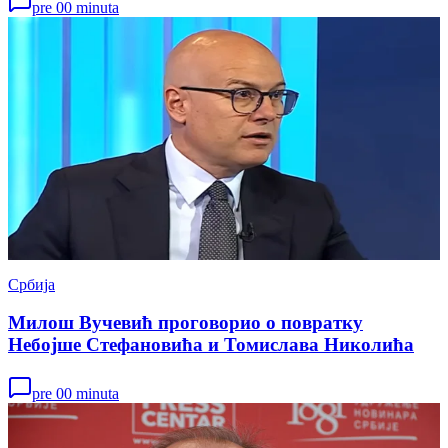
pre 00 minuta
Србија
Милош Вучевић проговорио о повратку
Небојше Стефановића и Томислава Николића
pre 00 minuta