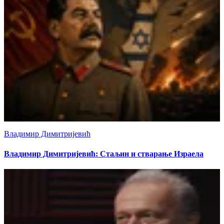
Владимир Димитријевић
Владимир Димитријевић: Стаљин и стварање Израела