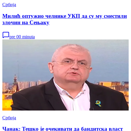
Србија
Милић оптужио челнике УКП да су му сместили
злочин на Сењаку
pre 00 minuta
Србија
Чанак: Тешко је очекивати да бандитска власт