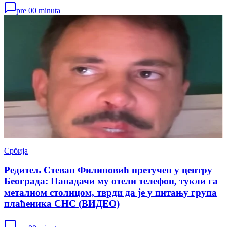
pre 00 minuta
Србија
Редитељ Стеван Филиповић претучен у центру
Београда: Нападачи му отели телефон, тукли га
металном столицом, тврди да је у питању група
плаћеника СНС (ВИДЕО)