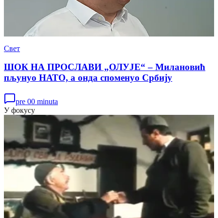
Свет
ШОК НА ПРОСЛАВИ „ОЛУЈЕ“ – Милановић
пљунуо НАТО, а онда споменуо Србију
pre 00 minuta
У фокусу