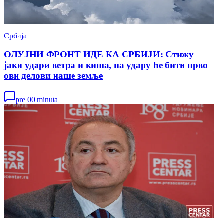
Србија
ОЛУЈНИ ФРОНТ ИДЕ КА СРБИЈИ: Стижу
јаки удари ветра и киша, на удару ће бити прво
ови делови наше земље
pre 00 minuta