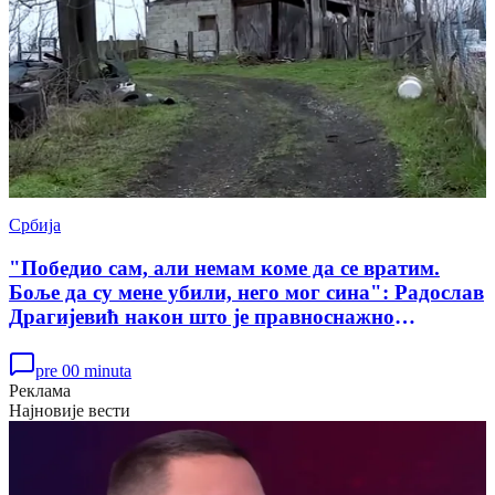
Србија
"Победио сам, али немам коме да се вратим.
Боље да су мене убили, него мог сина": Радослав
Драгијевић након што је правноснажно
ослобођен у случају убиства Данке Илић
pre 00 minuta
Реклама
Најновије вести