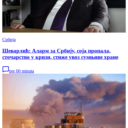
Србија
Шеварлић: Аларм за Србију, соја пропала,
сточарство у кризи, стиже увоз сумњиве хране
pre 00 minuta