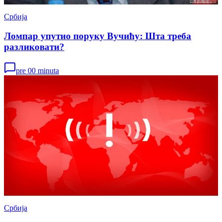
Србија
Ломпар упутио поруку Вучићу: Шта треба
разликовати?
pre 00 minuta
Србија