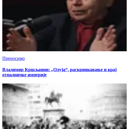
Преносимо
Владимир Кршљанин: „Олуја“, раскринкавање и крај
отпадничке империје