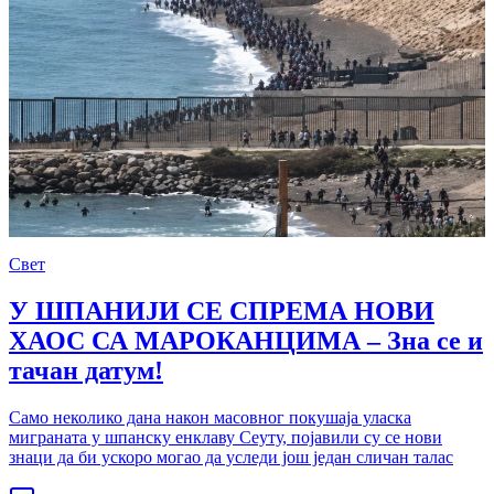
Свет
У ШПАНИЈИ СЕ СПРЕМА НОВИ
ХАОС СА МАРОКАНЦИМА – Зна се и
тачан датум!
Само неколико дана након масовног покушаја уласка
миграната у шпанску енклаву Сеуту, појавили су се нови
знаци да би ускоро могао да уследи још један сличан талас