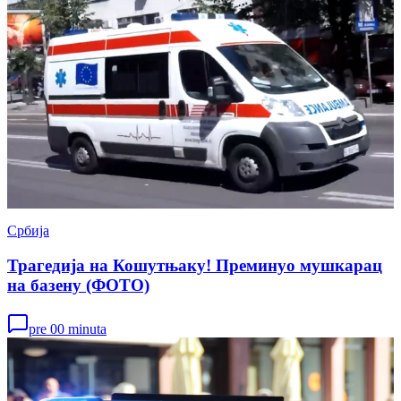
Србија
Трагедија на Кошутњаку! Преминуо мушкарац
на базену (ФОТО)
pre 00 minuta