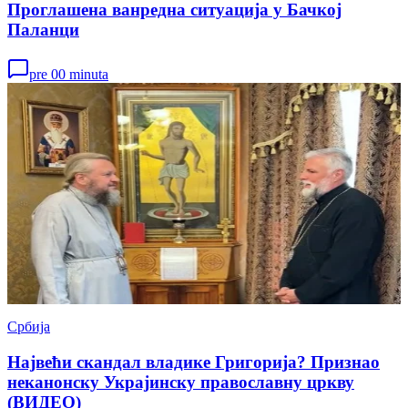
Проглашена ванредна ситуација у Бачкој
Паланци
pre 00 minuta
Србија
Највећи скандал владике Григорија? Признао
неканонску Украјинску православну цркву
(ВИДЕО)