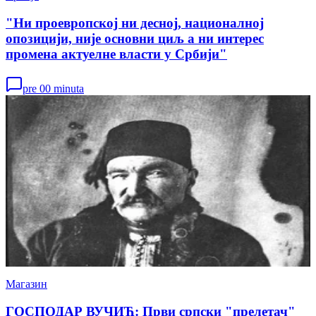
"Ни проевропској ни десној, националној
опозицији, није основни циљ а ни интерес
промена актуелне власти у Србији"
pre 00 minuta
Магазин
ГОСПОДАР ВУЧИЋ: Први српски "прелетач"