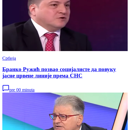
Србија
Бранко Ружић позвао социјалисте да повуку
јасне црвене линије према СНС
pre 00 minuta