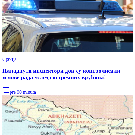
Србија
Нападнути инспектори док су контролисали
услове рада услед екстремних врућина!
pre 00 minuta