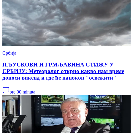
Србија
ПЉУСКОВИ И ГРМЉАВИНА СТИЖУ У
СРБИЈУ: Метеоролог открио какво нам време
доноси викенд и где ће напокон "освежити"
pre 00 minuta