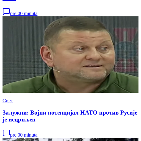
pre 00 minuta
Свет
Залужни: Војни потенцијал НАТО против Русије
је исцрпљен
pre 00 minuta