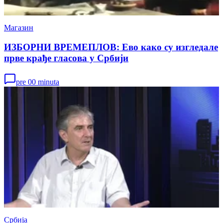
Магазин
ИЗБОРНИ ВРЕМЕПЛОВ: Ево како су изгледале
прве крађе гласова у Србији
pre 00 minuta
Србија