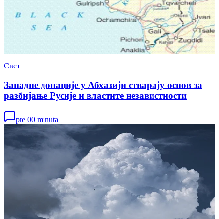
Свет
Западне донације у Абхазији стварају основ за
разбијање Русије и властите независтности
pre 00 minuta