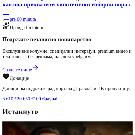
као ова прихватити хипотетички изборни пораз
pre 00 minuta
Правда Premium
Подржите независно новинарство
Ексклузивне колумне, специјални интервјуи, premium видео и
текстови — без реклама, на свим уређајима.
Сазнајте више
Донације
Донацијом подржите рад портала „Правда“ и ТВ продукцију:
5
€
10
€
20
€
50
€
100
€
paypal
Истакнуто