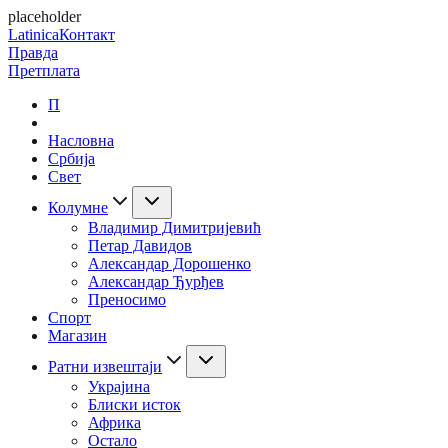
placeholder
Latinica
Контакт
Правда
Претплата
П
Насловна
Србија
Свет
Колумне
Владимир Димитријевић
Петар Давидов
Александар Дорошенко
Александар Ђурђев
Преносимо
Спорт
Магазин
Ратни извештаји
Украјина
Блиски исток
Африка
Остало