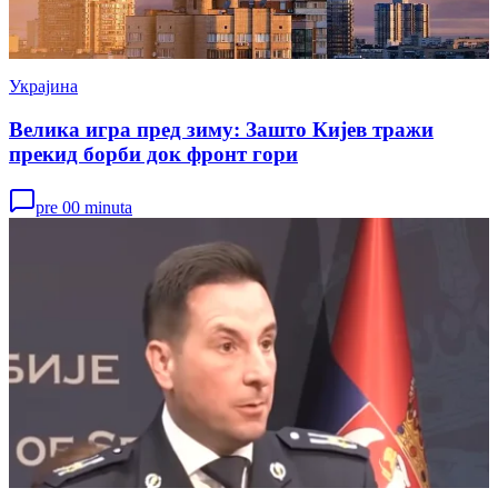
Украјина
Велика игра пред зиму: Зашто Кијев тражи
прекид борби док фронт гори
pre 00 minuta