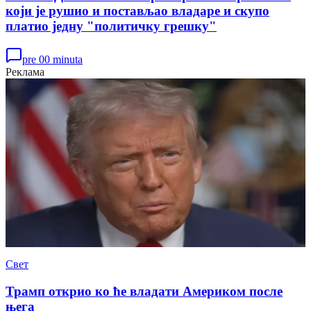
који је рушио и постављао владаре и скупо
платио једну "политичку грешку"
pre 00 minuta
Реклама
Свет
Трамп открио ко ће владати Америком после
њега