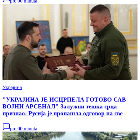
pre 00 minuta
Украјина
"УКРАЈИНА ЈЕ ИСЦРПЕЛА ГОТОВО САВ
ВОЈНИ АРСЕНАЛ" Залужни тешка срца
признао: Русија је пронашла одговор на све
pre 00 minuta