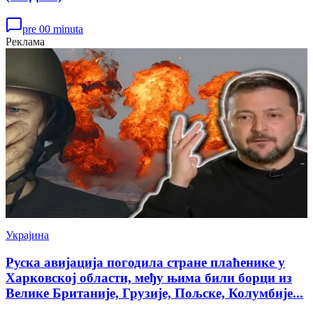
pre 00 minuta
Реклама
Украјина
Руска авијација погодила стране плаћенике у
Харковској области, међу њима били борци из
Велике Британије, Грузије, Пољске, Колумбије...