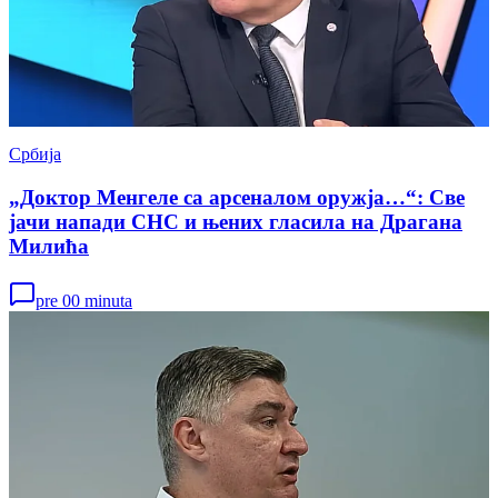
Србија
„Доктор Менгеле са арсеналом оружја…“: Све
јачи напади СНС и њених гласила на Драгана
Милића
pre 00 minuta