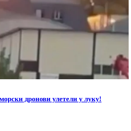
рски дронови улетели у луку!