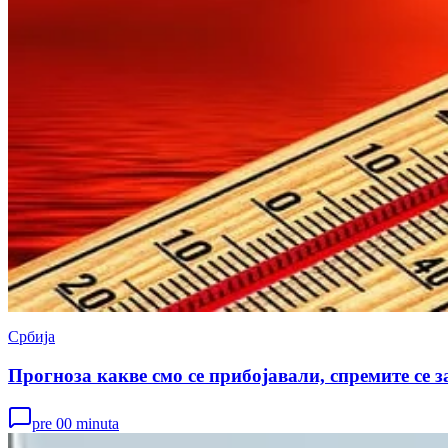
Србија
Прогноза какве смо се прибојавали, спремите се з
pre 00 minuta