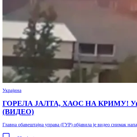
Украјина
ГОРЕЛА ЈАЛТА, ХАОС НА КРИМУ! Украј
(ВИДЕО)
Главна обавештајна управа (ГУР) објавила је видео снимак нап