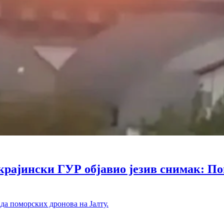
ински ГУР објавио језив снимак: Помо
ада поморских дронова на Јалту.