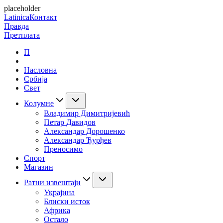
placeholder
Latinica
Контакт
Правда
Претплата
П
Насловна
Србија
Свет
Колумне
Владимир Димитријевић
Петар Давидов
Александар Дорошенко
Александар Ђурђев
Преносимо
Спорт
Магазин
Ратни извештаји
Украјина
Блиски исток
Африка
Остало