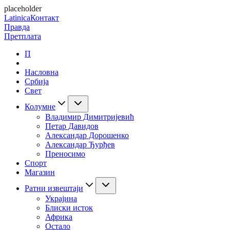
placeholder
Latinica
Контакт
Правда
Претплата
П
Насловна
Србија
Свет
Колумне
Владимир Димитријевић
Петар Давидов
Александар Дорошенко
Александар Ђурђев
Преносимо
Спорт
Магазин
Ратни извештаји
Украјина
Блиски исток
Африка
Остало