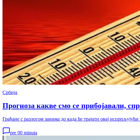
Србија
Прогноза какве смо се прибојавали, спр
Грађане с разлогом занима до када ће трајати овај исцрпљујући
pre 00 minuta