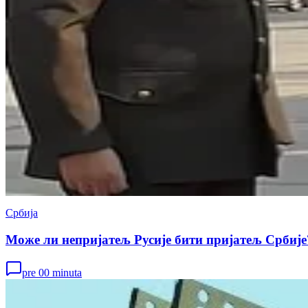
Србија
Може ли непријатељ Русије бити пријатељ Србије
pre 00 minuta