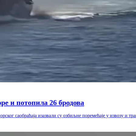
ре и потопила 26 бродова
рског саобраћаја изазвали су озбиљне поремећаје у извозу и тр