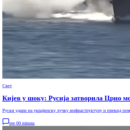
Свет
Кијев у шоку: Русија затворила Црно мо
Руски удари на украјинску лучку инфраструктуру и прекид помо
pre 00 minuta