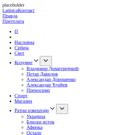
placeholder
Latinica
Контакт
Правда
Претплата
П
Насловна
Србија
Свет
Колумне
Владимир Димитријевић
Петар Давидов
Александар Дорошенко
Александар Ђурђев
Преносимо
Спорт
Магазин
Ратни извештаји
Украјина
Блиски исток
Африка
Остало