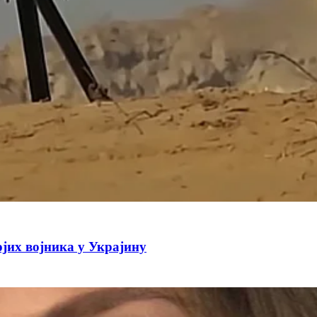
јих војника у Украјину