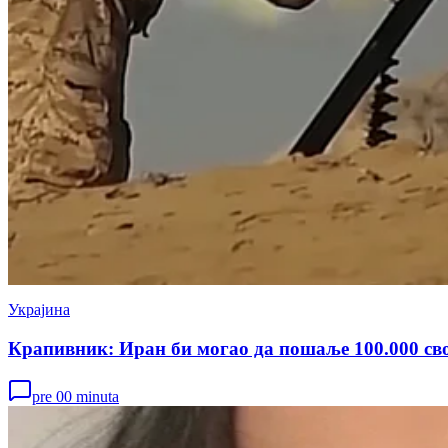
Украјина
Крапивник: Иран би могао да пошаље 100.000 сво
pre 00 minuta